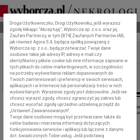
Dbamy o Twoją prywatność
Droga Użytkowniczko, Drogi Użytkowniku, jeśli wyrazisz
Nekrologi
Odeszli
Poradnik pogrzebowy
zgodę klikając "Akceptuję", Wyborcza sp. z o.o. oraz jej
Zaufani Partnerzy, w tym [
874
] Zaufanych Partnerów IAB,
jak również Agora S.A. będąca spółką powiązaną z
Wyborcza sp. z o.o., będą przetwarzać Twoje dane
Halina Zalewska
osobowe takie jak adresy IP, adresy e-mail czy
IMIĘ I NAZWISKO:
identyfikatory plików cookie lub inne informacje zapisane w
tych plikach do celów marketingowych, w szczególności
Wrocław
REGION:
na potrzeby wyświetlania reklam dopasowanych do
15.06.2011
DATA EMISJI:
Twoich zainteresowań i preferencji w swoich serwisach,
aplikacjach i w Internecie lub personalizacji treści w nich
wyświetlanych. Wyrażenie zgody jest dobrowolne. Jeśli nie
chcesz wyrazić zgody, chcesz ograniczyć jej zakres lub
chcesz wycofać zgodę uprzednio udzieloną przejdź do
Z głębokim żalem zawiadamiamy wszystkich przyjac
„Ustawień Zaawansowanych”.
że w dniu 9 czerwca 2011 roku odeszła od nas na za
Twoje dane osobowe mogą być przetwarzane także do
celów badania i mierzenia informacji dotyczących
funkcjonowania serwisów i aplikacji lub łączone z danymi
dot. świadczonych Tobie usług. Jeśli podstawą