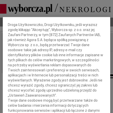
Dbamy o Twoją prywatność
Nekrologi
Odeszli
Poradnik pogrzebowy
Droga Użytkowniczko, Drogi Użytkowniku, jeśli wyrazisz
zgodę klikając "Akceptuję", Wyborcza sp. z o.o. oraz jej
Zaufani Partnerzy, w tym [
872
] Zaufanych Partnerów IAB,
jak również Agora S.A. będąca spółką powiązaną z
Zbigniew Mirkowicz
IMIĘ I NAZWISKO:
Wyborcza sp. z o.o., będą przetwarzać Twoje dane
osobowe takie jak adresy IP, adresy e-mail czy
identyfikatory plików cookie lub inne informacje zapisane w
Kraków
REGION:
tych plikach do celów marketingowych, w szczególności
15.06.2011
DATA EMISJI:
na potrzeby wyświetlania reklam dopasowanych do
Twoich zainteresowań i preferencji w swoich serwisach,
aplikacjach i w Internecie lub personalizacji treści w nich
wyświetlanych. Wyrażenie zgody jest dobrowolne. Jeśli nie
chcesz wyrazić zgody, chcesz ograniczyć jej zakres lub
Z głębokim żalem i smutkiem
chcesz wycofać zgodę uprzednio udzieloną przejdź do
przyjęliśmy wiadomość o śmierci
„Ustawień Zaawansowanych”.
naszego Przyjaciela i Kolegi
Twoje dane osobowe mogą być przetwarzane także do
celów badania i mierzenia informacji dotyczących
funkcjonowania serwisów i aplikacji lub łączone z danymi