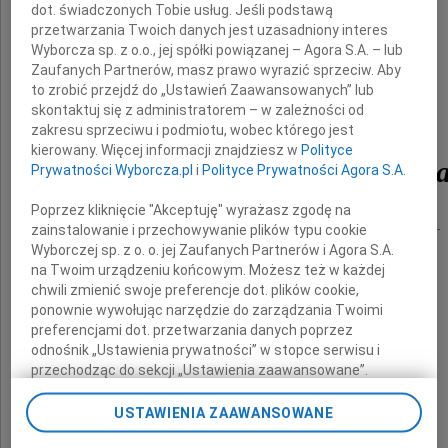
dot. świadczonych Tobie usług. Jeśli podstawą
przetwarzania Twoich danych jest uzasadniony interes
Wyborcza sp. z o.o., jej spółki powiązanej – Agora S.A. – lub
Zaufanych Partnerów, masz prawo wyrazić sprzeciw. Aby
to zrobić przejdź do „Ustawień Zaawansowanych” lub
skontaktuj się z administratorem – w zależności od
zakresu sprzeciwu i podmiotu, wobec którego jest
kierowany. Więcej informacji znajdziesz w
Polityce
Zbigniewa Mirkowicz
Prywatności Wyborcza.pl
i
Polityce Prywatności Agora S.A.
Poprzez kliknięcie "Akceptuję" wyrażasz zgodę na
wzorowego Pracownika i wspaniałego Kolegi.
zainstalowanie i przechowywanie plików typu cookie
Wyborczej sp. z o. o. jej Zaufanych Partnerów i Agora S.A.
na Twoim urządzeniu końcowym. Możesz też w każdej
Rodzinie i Najbliższym
chwili zmienić swoje preferencje dot. plików cookie,
ponownie wywołując narzędzie do zarządzania Twoimi
preferencjami dot. przetwarzania danych poprzez
wyrazy głębokiego współczucia
odnośnik „Ustawienia prywatności” w stopce serwisu i
przechodząc do sekcji „Ustawienia zaawansowane”.
Zmiana ustawień plików cookie możliwa jest także za
składają
pomocą ustawień przeglądarki.
USTAWIENIA ZAAWANSOWANE