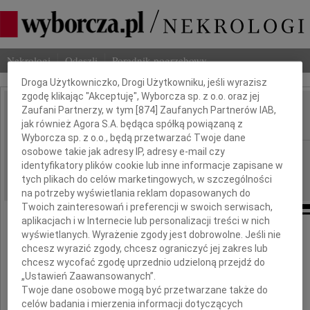
Dbamy o Twoją prywatność
Nekrologi
Odeszli
Poradnik pogrzebowy
Droga Użytkowniczko, Drogi Użytkowniku, jeśli wyrazisz
zgodę klikając "Akceptuję", Wyborcza sp. z o.o. oraz jej
Zaufani Partnerzy, w tym [
874
] Zaufanych Partnerów IAB,
Ewa Tusk
IMIĘ I NAZWISKO:
jak również Agora S.A. będąca spółką powiązaną z
Wyborcza sp. z o.o., będą przetwarzać Twoje dane
osobowe takie jak adresy IP, adresy e-mail czy
Warszawa
REGION:
identyfikatory plików cookie lub inne informacje zapisane w
09.04.2009
DATA EMISJI:
tych plikach do celów marketingowych, w szczególności
na potrzeby wyświetlania reklam dopasowanych do
Twoich zainteresowań i preferencji w swoich serwisach,
aplikacjach i w Internecie lub personalizacji treści w nich
wyświetlanych. Wyrażenie zgody jest dobrowolne. Jeśli nie
chcesz wyrazić zgody, chcesz ograniczyć jej zakres lub
Panu Premierowi
chcesz wycofać zgodę uprzednio udzieloną przejdź do
„Ustawień Zaawansowanych”.
Twoje dane osobowe mogą być przetwarzane także do
Donaldowi Tuskowi
celów badania i mierzenia informacji dotyczących