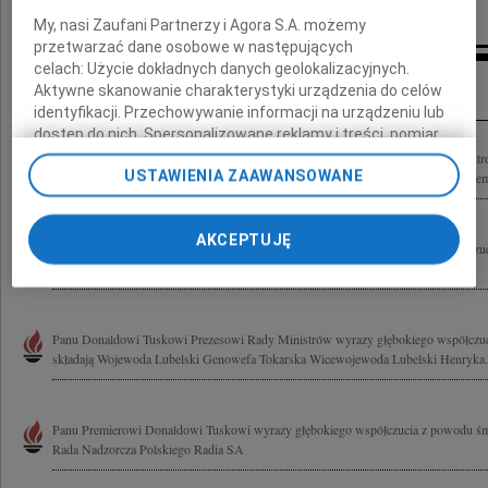
My, nasi Zaufani Partnerzy i Agora S.A. możemy
przetwarzać dane osobowe w następujących
celach:
Użycie dokładnych danych geolokalizacyjnych.
Inne kondolencje
Aktywne skanowanie charakterystyki urządzenia do celów
identyfikacji. Przechowywanie informacji na urządzeniu lub
dostęp do nich. Spersonalizowane reklamy i treści, pomiar
reklam i treści, badnie odbiorców i ulepszanie usług.
Wyrazy głębokiego współczucia Panu Donaldowi Tuskowi Prezesowi Rady Ministr
USTAWIENIA ZAAWANSOWANE
Lista Zaufanych Partnerów
składają Prezes Kasy Rolniczego Ubezpieczenia Społecznego wraz z Kierownictwem 
AKCEPTUJĘ
Panu Donaldowi Tuskowi Prezesowi Rady Ministrów wyrazy głębokiego współczuc
składają Prezydium oraz członkowie Trójstronnej Komisji do Spraw...
Panu Donaldowi Tuskowi Prezesowi Rady Ministrów wyrazy głębokiego współczuc
składają Wojewoda Lubelski Genowefa Tokarska Wicewojewoda Lubelski Henryka.
Panu Premierowi Donaldowi Tuskowi wyrazy głębokiego współczucia z powodu śmi
Rada Nadzorcza Polskiego Radia SA