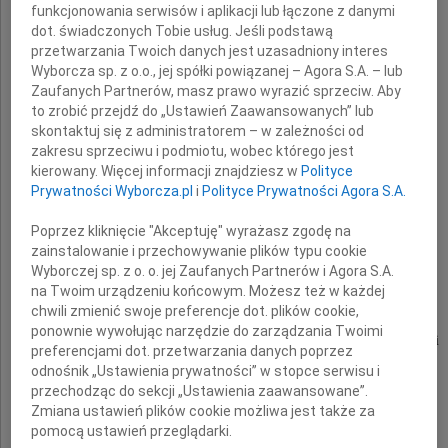
funkcjonowania serwisów i aplikacji lub łączone z danymi
dot. świadczonych Tobie usług. Jeśli podstawą
przetwarzania Twoich danych jest uzasadniony interes
wyrazy głębokiego współczucia
Wyborcza sp. z o.o., jej spółki powiązanej – Agora S.A. – lub
Zaufanych Partnerów, masz prawo wyrazić sprzeciw. Aby
z powodu śmierci
to zrobić przejdź do „Ustawień Zaawansowanych” lub
skontaktuj się z administratorem – w zależności od
zakresu sprzeciwu i podmiotu, wobec którego jest
kierowany. Więcej informacji znajdziesz w
Polityce
Mamy
Prywatności Wyborcza.pl
i
Polityce Prywatności Agora S.A.
Poprzez kliknięcie "Akceptuję" wyrażasz zgodę na
zainstalowanie i przechowywanie plików typu cookie
Wyborczej sp. z o. o. jej Zaufanych Partnerów i Agora S.A.
składa
na Twoim urządzeniu końcowym. Możesz też w każdej
chwili zmienić swoje preferencje dot. plików cookie,
ponownie wywołując narzędzie do zarządzania Twoimi
w imieniu Stowarzyszenia Młodzi Demokraci
preferencjami dot. przetwarzania danych poprzez
odnośnik „Ustawienia prywatności” w stopce serwisu i
przechodząc do sekcji „Ustawienia zaawansowane”.
Dariusz Dolczewski
Zmiana ustawień plików cookie możliwa jest także za
pomocą ustawień przeglądarki.
Przewodniczący SMD