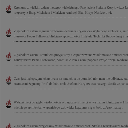
Żegnamy z wielkim żalem naszego wieloletniego Przyjaciela Stefana Kuryłowicza 
rozpaczy z Ewą, Michałem i Markiem Andrzej, Ela i Krzyś Nasfeterowie
Z głębokim żalem żegnam profesora Stefana Kuryłowicza Wybitnego architekta, auto
biurowca Focus Filtrowa, bliskiego społeczności Instytutu Techniki Budowlanej i mn
Z głębokim żalem i smutkiem przyjęliśmy niespodziewaną wiadomość o śmierci profe
Kuryłowicza Panie Profesorze, pozostanie Pan z nami poprzez swoje dzieła. Rodzinie 
Czas jest najlepszym lekarstwem na smutek, a wspomnień nikt nam nie odbierze, z
zasmuceni żegnamy Prof. dr. hab. arch. Stefana Kuryłowicza naszego Szefa wspaniał
Wstrząśnięci do głębi wiadomością o tragicznej śmierci w wypadku lotniczym w His
wielkiego architekta i wspaniałego człowieka Łączymy się w bólu z Jego matką...
Z głębokim żalem przyjęliśmy wiadomość o śmierci prof. Stefana Kuryłowicza Rod