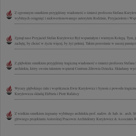
Z ogromnym smutkiem przyjęliśmy wiadomość o śmierci profesora Stefana Kuryło
wybitnych osiągnięć i niekwestionowanego autorytetu Rodzinie, Przyjaciołom i Ws
Zginął nasz Przyjaciel Stefan Kuryłowicz Był wspaniałym i wiernym Kolegą. Tym, ja
zachętę, by chcieć w życiu więcej, by żyć pełniej. Takim pozostanie w naszej pamięci
Z głębokim smutkiem przyjęliśmy tragiczną wiadomość o śmierci profesora Stefana
architekta, który swoim talentem wspierał Centrum Zdrowia Dziecka. Składamy wyra
Wyrazy głębokiego żalu i współczucia Ewie Kuryłowicz i Synom z powodu tragicznej
Kuryłowicza składaj Elżbieta i Piotr Rafalscy
Z wielkim smutkiem żegnamy wybitnego architekta prof. nadzw. dr. hab. in . arch. S
głównego projektanta Autorskiej Pracowni Architektury Kuryłowicz & Associates Ro