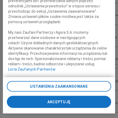
preferencjami dot. przetwarzania danych poprzez
odnośnik „Ustawienia prywatności” w stopce serwisu i
przechodząc do sekcji „Ustawienia zaawansowane”.
Wyrazy głębokiego współczucia Ewie i Rodzinie z powodu śmierci Stefana Kuryłow
Zmiana ustawień plików cookie możliwa jest także za
Staniszkis
pomocą ustawień przeglądarki.
My, nasi Zaufani Partnerzy i Agora S.A. możemy
Wstrząśnięci tragiczną śmiercią Stefana - Funia składamy wyrazy współczucia Ewie 
przetwarzać dane osobowe w następujących
Andrzej Bulanda i Włodzimierz Mucha wraz z zespołem
celach:
Użycie dokładnych danych geolokalizacyjnych.
Aktywne skanowanie charakterystyki urządzenia do celów
identyfikacji. Przechowywanie informacji na urządzeniu lub
dostęp do nich. Spersonalizowane reklamy i treści, pomiar
Z głębokim smutkiem przyjęliśmy wiadomość o tragicznej śmierci prof. dr. hab. arc
projektu Hotelu Courtyard by Marriott w Warszawie przy Lotnisku im. F. Chopina...
reklam i treści, badnie odbiorców i ulepszanie usług.
Lista Zaufanych Partnerów
Z żalem przyjęliśmy informację o śmierci Stefana Kuryłowicza Składamy wyrazy g
Kuryłowicz Grzegorz Piątek i Jarosław Trybuś, Wanda i Tadeusz Piątkowie
USTAWIENIA ZAAWANSOWANE
AKCEPTUJĘ
Z wielkim smutkiem przyjęliśmy wiadomość o śmierci profesora Stefana Kuryłowicz
nie tylko jako wybitny architekt, lecz także jako pedagog studenci WAPW