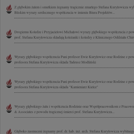
Z głębokim żalem i smutkiem żegnamy tragicznie zmarłego Stefana Kuryłowicza wybi
Bliskim wyrazy serdecznego współczucia w imieniu Biura Projektów...
Drogiemu Koledze i Przyjacielowi Michałowi wyrazy głębokiego współczucia z powo
prof. Stefana Kuryłowicza składają koleżanki i koledzy z Klinicznego Oddziału Chiru
Wyrazy głębokiego współczucia Pani profesor Ewie Kuryłowicz oraz Rodzine z pow
profesora Stefana Kuryłowicza składa Tadeusz Modliński
Wyrazy głębokiego współczucia Pani profesor Ewie Kuryłowicz oraz Rodzine z pow
profesora Stefana Kuryłowicza składa "Kamieniarz Kielce"
Wyrazy głębokiego żalu i współczucia Rodzinie oraz Współpracownikom z Pracowni
& Associates z powodu tragicznej śmierci prof. Stefana Kuryłowicza...
Głęboko zasmuceni żegnamy prof. dr. hab. inż. arch. Stefana Kuryłowicza wybitnego