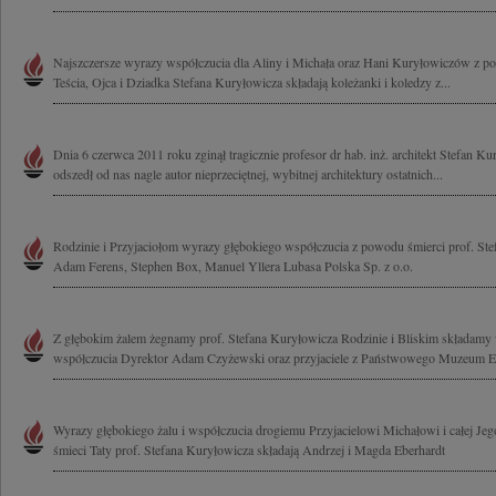
Najszczersze wyrazy współczucia dla Aliny i Michała oraz Hani Kuryłowiczów z p
Teścia, Ojca i Dziadka Stefana Kuryłowicza składają koleżanki i koledzy z...
Dnia 6 czerwca 2011 roku zginął tragicznie profesor dr hab. inż. architekt Stefan K
odszedł od nas nagle autor nieprzeciętnej, wybitnej architektury ostatnich...
Rodzinie i Przyjaciołom wyrazy głębokiego współczucia z powodu śmierci prof. Ste
Adam Ferens, Stephen Box, Manuel Yllera Lubasa Polska Sp. z o.o.
Z głębokim żalem żegnamy prof. Stefana Kuryłowicza Rodzinie i Bliskim składamy
współczucia Dyrektor Adam Czyżewski oraz przyjaciele z Państwowego Muzeum Et
Wyrazy głębokiego żalu i współczucia drogiemu Przyjacielowi Michałowi i całej Jeg
śmieci Taty prof. Stefana Kuryłowicza składają Andrzej i Magda Eberhardt