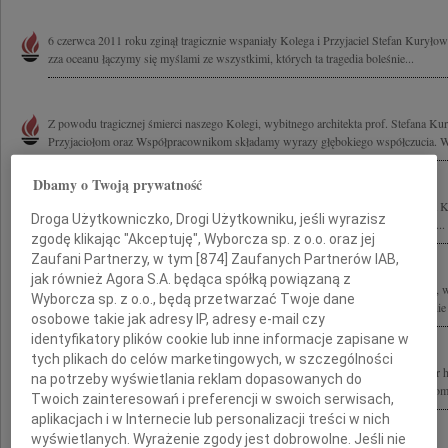
6 czerwca 2011 roku zginął tragicznie wspaniały Kolega i Przyjaciel Stefan Kuryło
zza oceanu łączymy się myślami ze wszystkimi, których ta tragedia boleśnie...
Z powodu tragicznej śmierci naszego Kolegi, wybitnego architekta prof. Stefana Ku
Przyjaciołom oraz Współpracownikom składamy wyrazy głębokiego współczucia. Wra
Dbamy o Twoją prywatność
Z wielkim smutkiem i żalem żegnam tragicznie zmarłego Kolegę profesora Stefana K
Droga Użytkowniczko, Drogi Użytkowniku, jeśli wyrazisz
tragedii składam wyrazy współczucia prof. Ewie Kuryłowicz wszystkim Bliskim i...
zgodę klikając "Akceptuję", Wyborcza sp. z o.o. oraz jej
Zaufani Partnerzy, w tym [
874
] Zaufanych Partnerów IAB,
jak również Agora S.A. będąca spółką powiązaną z
Z wielkim żalem przyjęliśmy wiadomość o tragicznej śmierci wybitnego architekta, w
Wyborcza sp. z o.o., będą przetwarzać Twoje dane
Konkursu Polski Cement w Architekturze prof. arch. Stefana Kuryłowicza Rodzinie 
osobowe takie jak adresy IP, adresy e-mail czy
identyfikatory plików cookie lub inne informacje zapisane w
tych plikach do celów marketingowych, w szczególności
Z prawdziwym smutkiem przyjęliśmy wiadomość o tragicznej śmierci Profesora dr 
na potrzeby wyświetlania reklam dopasowanych do
Wszystkie wybitne projekty na długo zapadną nam w pamięć Rodzinie, Przyjaciołom,
Twoich zainteresowań i preferencji w swoich serwisach,
aplikacjach i w Internecie lub personalizacji treści w nich
wyświetlanych. Wyrażenie zgody jest dobrowolne. Jeśli nie