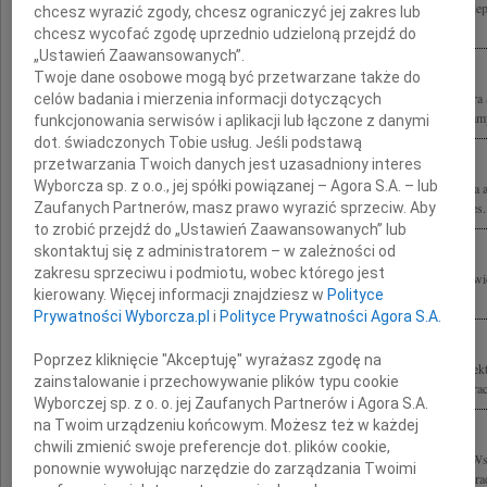
Wstrząśnięci wiadomością o tragicznej śmierci Stefana Kuryłowicza w poczuciu nie
chcesz wyrazić zgody, chcesz ograniczyć jej zakres lub
Ewie Kuryłowicz wyrazy żalu i współczucia Jacek Kwieciński z rodziną
chcesz wycofać zgodę uprzednio udzieloną przejdź do
„Ustawień Zaawansowanych”.
Twoje dane osobowe mogą być przetwarzane także do
Z głębokim smutkiem i żalem przyjęliśmy wiadomość o tragicznej śmierci profesora
celów badania i mierzenia informacji dotyczących
wybitnego architekta i wspaniałego Człowieka Szczere wyrazy współczucia składamy
funkcjonowania serwisów i aplikacji lub łączone z danymi
dot. świadczonych Tobie usług. Jeśli podstawą
przetwarzania Twoich danych jest uzasadniony interes
Wyborcza sp. z o.o., jej spółki powiązanej – Agora S.A. – lub
Z powodu tragicznej śmierci prof. Stefana Kuryłowicza nieocenionej postaci świata a
Zaufanych Partnerów, masz prawo wyrazić sprzeciw. Aby
zaszczyt współpracować najszczersze wyrazy współczucia Rodzinie składają Prezes.
to zrobić przejdź do „Ustawień Zaawansowanych” lub
skontaktuj się z administratorem – w zależności od
zakresu sprzeciwu i podmiotu, wobec którego jest
Z głębokim smutkiem przyjęliśmy wiadomość o śmierci profesora Stefana Kuryłowic
kierowany. Więcej informacji znajdziesz w
Polityce
życiu wszystkich nas, autorytetem w dziedzinie architektury i wzorem do...
Prywatności Wyborcza.pl
i
Polityce Prywatności Agora S.A.
Poprzez kliknięcie "Akceptuję" wyrażasz zgodę na
Z głębokim żalem przyjęliśmy wiadomość o tragicznej śmierci Prof. dr. hab. archite
zainstalowanie i przechowywanie plików typu cookie
Rodzinie i Współpracownikom wyrazy szczerego współczucia składają Zarząd i Prac
Wyborczej sp. z o. o. jej Zaufanych Partnerów i Agora S.A.
na Twoim urządzeniu końcowym. Możesz też w każdej
chwili zmienić swoje preferencje dot. plików cookie,
Z głębokim żalem i smutkiem żegnamy profesora Stefana Kuryłowicza oraz Jego W
ponownie wywołując narzędzie do zarządzania Twoimi
Syropolskiego składamy wyrazy współczucia Rodzinie, Najbliższym oraz Współpra