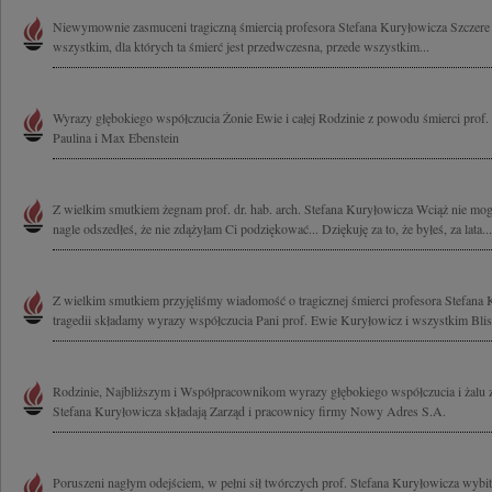
Niewymownie zasmuceni tragiczną śmiercią profesora Stefana Kuryłowicza Szczer
wszystkim, dla których ta śmierć jest przedwczesna, przede wszystkim...
Wyrazy głębokiego współczucia Żonie Ewie i całej Rodzinie z powodu śmierci prof.
Paulina i Max Ebenstein
Z wielkim smutkiem żegnam prof. dr. hab. arch. Stefana Kuryłowicza Wciąż nie mog
nagle odszedłeś, że nie zdążyłam Ci podziękować... Dziękuję za to, że byłeś, za lata...
Z wielkim smutkiem przyjęliśmy wiadomość o tragicznej śmierci profesora Stefana 
tragedii składamy wyrazy współczucia Pani prof. Ewie Kuryłowicz i wszystkim Blis
Rodzinie, Najbliższym i Współpracownikom wyrazy głębokiego współczucia i żalu 
Stefana Kuryłowicza składają Zarząd i pracownicy firmy Nowy Adres S.A.
Poruszeni nagłym odejściem, w pełni sił twórczych prof. Stefana Kuryłowicza wybitn