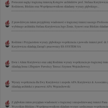
Poruszeni nagłą i tragiczną śmiercią Kolegów architektów prof. Stefana Kuryłowicz
Rodzinom, Bliskim oraz Współpracownikom składamy wyrazy głębokiego...
Z prawdziwym żalem przyjęliśmy wiadomość o tragicznej śmierci naszego Profesora
wybitnego architekta Stefana Kuryłowicza Jego Żonie, Synowi oraz Bliskim składamy
Rodzinie i Przyjaciołom wyrazy głębokiego współczucia z powodu śmierci prof. dr. h
Kuryłowicza składają Zarząd i pracownicy ES-SYSTEM SA
Ewie i Alinie Kuryłowicz oraz całej Rodzinie wyrazy współczucia po tragicznej śmi
składają Irena i Zbigniew Pawelscy Teresa i Szymon Wojciechowscy
Wyrazy współczucia dla Ewy Kuryłowicz i zespołu APA Kuryłowicz & Associates p
składają architekci z pracowni APA Wojciechowski
Z głębokim żalem przyjęłam wiadomość o tragicznej i niespodziewanej śmierci Pana
Wszystkim Bliskim i Współpracownikom składam wyrazy serdecznego współczucia