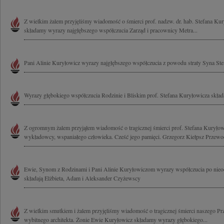
Z wielkim żalem przyjęliśmy wiadomość o śmierci prof. nadzw. dr. hab. Stefana Kur
składamy wyrazy najgłębszego współczucia Zarząd i pracownicy Metra...
Pani Alinie Kuryłowicz wyrazy najgłębszego współczucia z powodu straty Syna St
Wyrazy głębokiego współczucia Rodzinie i Bliskim prof. Stefana Kuryłowicza skła
Z ogromnym żalem przyjąłem wiadomość o tragicznej śmierci prof. Stefana Kuryłowi
wykładowcy, wspaniałego człowieka. Cześć jego pamięci. Grzegorz Kiełpsz Przewod
Ewie, Synom z Rodzinami i Pani Alinie Kuryłowiczom wyrazy współczucia po nieod
składają Elżbieta, Adam i Aleksander Czyżewscy
Z wielkim smutkiem i żalem przyjęliśmy wiadomość o tragicznej śmierci naszego Pr
wybitnego architekta. Żonie Ewie Kuryłowicz składamy wyrazy głębokiego...