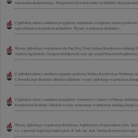
nauczyciela akademickiego, Wiceprezesa Stowarzyszenia Architektów Rzeczypospolite
Z głębokim żalem i smutkiem przyjęliśmy wiadomość o tragicznej śmierci profesora
najwybitniejszych polskich architektów. Wyrazy współczucia Rodzinie i...
Wyrazy głębokiego współczucia dla Pani Ewy Żony Stefana Kuryłowicza składają D
Andrzej Jagodziński, Grzegorz Robakowski oraz cały zespół Pracowni Projektowej..
Z głębokim żalem i smutkiem żegnamy profesora Stefana Kuryłowicza Wybitnego arc
Człowieka Jego Rodzinie i Bliskim składamy wyrazy głębokiego współczucia Zarząd i
Z głębokim żalem i smutkiem przyjęliśmy wiadomość o śmierci wybitnego architekta
Kuryłowicza Rodzinie i Bliskim wyrazy serdecznego współczucia składają Zarząd i 
Wyrazy głębokiego współczucia Rodzinom, Najbliższym i Pracownikom APA "Kury
o.o. z powodu tragicznej śmierci prof. dr. hab. inż. arch. Stefana Kuryłowicza i mgr. i