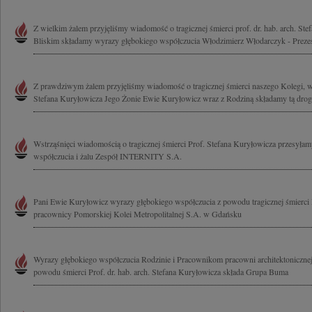
Z wielkim żalem przyjęliśmy wiadomość o tragicznej śmierci prof. dr. hab. arch. Ste
Bliskim składamy wyrazy głębokiego współczucia Włodzimierz Włodarczyk - Prezes
Z prawdziwym żalem przyjęliśmy wiadomość o tragicznej śmierci naszego Kolegi, w
Stefana Kuryłowicza Jego Żonie Ewie Kuryłowicz wraz z Rodziną składamy tą drog
Wstrząśnięci wiadomością o tragicznej śmierci Prof. Stefana Kuryłowicza przesyła
współczucia i żalu Zespół INTERNITY S.A.
Pani Ewie Kuryłowicz wyrazy głębokiego współczucia z powodu tragicznej śmierci 
pracownicy Pomorskiej Kolei Metropolitalnej S.A. w Gdańsku
Wyrazy głębokiego współczucia Rodzinie i Pracownikom pracowni architektoniczne
powodu śmierci Prof. dr. hab. arch. Stefana Kuryłowicza składa Grupa Buma