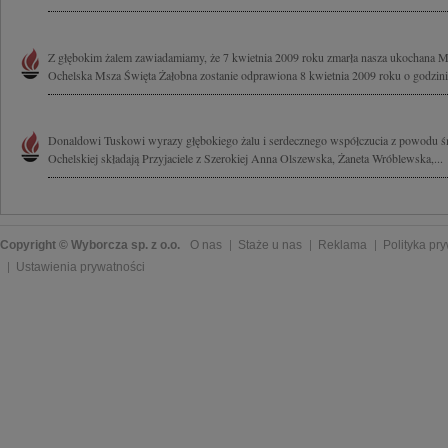
Z głębokim żalem zawiadamiamy, że 7 kwietnia 2009 roku zmarła nasza ukochana 
Ochelska Msza Święta Żałobna zostanie odprawiona 8 kwietnia 2009 roku o godzinie
Donaldowi Tuskowi wyrazy głębokiego żalu i serdecznego współczucia z powodu 
Ochelskiej składają Przyjaciele z Szerokiej Anna Olszewska, Żaneta Wróblewska,...
Copyright © Wyborcza sp. z o.o.
O nas
Staże u nas
Reklama
Polityka pr
Ustawienia prywatności