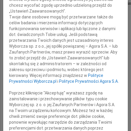
wyrazy najserdeczniejszego współczucia z powodu śm
chcesz wycofać zgodę uprzednio udzieloną przejdź do
„Ustawień Zaawansowanych”.
Twoje dane osobowe mogą być przetwarzane także do
Mamy
celów badania i mierzenia informacji dotyczących
funkcjonowania serwisów i aplikacji lub łączone z danymi
dot. świadczonych Tobie usług. Jeśli podstawą
przetwarzania Twoich danych jest uzasadniony interes
składają
Wyborcza sp. z o.o., jej spółki powiązanej – Agora S.A. – lub
Zaufanych Partnerów, masz prawo wyrazić sprzeciw. Aby
to zrobić przejdź do „Ustawień Zaawansowanych” lub
Przewodniczący Rady Miasta Gdyni
skontaktuj się z administratorem – w zależności od
zakresu sprzeciwu i podmiotu, wobec którego jest
Stanisław Szwabski
kierowany. Więcej informacji znajdziesz w
Polityce
Prywatności Wyborcza.pl
i
Polityce Prywatności Agora S.A.
Prezydent Miasta Gdyni Wojciech Szczurek
Poprzez kliknięcie "Akceptuję" wyrażasz zgodę na
zainstalowanie i przechowywanie plików typu cookie
Wyborczej sp. z o. o. jej Zaufanych Partnerów i Agora S.A.
na Twoim urządzeniu końcowym. Możesz też w każdej
chwili zmienić swoje preferencje dot. plików cookie,
ponownie wywołując narzędzie do zarządzania Twoimi
preferencjami dot. przetwarzania danych poprzez