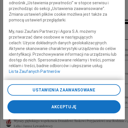
odnośnik „Ustawienia prywatności” w stopce serwisu i
przechodząc do sekcji „Ustawienia zaawansowane”.
Zmiana ustawień plików cookie możliwa jest także za
pomocą ustawień przeglądarki.
Inne kondolencje
My, nasi Zaufani Partnerzy i Agora S.A. możemy
przetwarzać dane osobowe w następujących
celach:
Użycie dokładnych danych geolokalizacyjnych.
Aktywne skanowanie charakterystyki urządzenia do celów
Wyrazy głębokiego współczucia Panu Donaldowi Tuskowi Prezesowi Rady Ministr
identyfikacji. Przechowywanie informacji na urządzeniu lub
składają Prezes Kasy Rolniczego Ubezpieczenia Społecznego wraz z Kierownictwem 
dostęp do nich. Spersonalizowane reklamy i treści, pomiar
reklam i treści, badnie odbiorców i ulepszanie usług.
Lista Zaufanych Partnerów
Wyrazy szczerego żalu Donaldowi Tuskowi Przyjacielowi oraz Najbliższym z pow
Zielińska-Głębocka
USTAWIENIA ZAAWANSOWANE
Panu Donaldowi Tuskowi Prezesowi Rady Ministrów wyrazy głębokiego współczuc
składają Wojewoda Lubelski Genowefa Tokarska Wicewojewoda Lubelski Henryka.
AKCEPTUJĘ
Wyrazy głębokiego współczucia Donaldowi Tuskowi Przyjacielowi oraz Rodzinie z 
Lidia i Janusz Lewandowscy