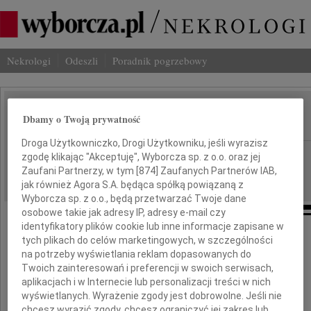
Nekrologi
Odeszli
Poradnik pogrzebowy
Ewa Tusk
Dbamy o Twoją prywatność
IMIĘ I NAZWISKO:
Droga Użytkowniczko, Drogi Użytkowniku, jeśli wyrazisz
Gdańsk
REGION:
zgodę klikając "Akceptuję", Wyborcza sp. z o.o. oraz jej
Zaufani Partnerzy, w tym [
874
] Zaufanych Partnerów IAB,
09.04.2009
DATA EMISJI:
jak również Agora S.A. będąca spółką powiązaną z
Wyborcza sp. z o.o., będą przetwarzać Twoje dane
osobowe takie jak adresy IP, adresy e-mail czy
identyfikatory plików cookie lub inne informacje zapisane w
Panu Premierowi
tych plikach do celów marketingowych, w szczególności
na potrzeby wyświetlania reklam dopasowanych do
Twoich zainteresowań i preferencji w swoich serwisach,
Donaldowi Tuskowi
aplikacjach i w Internecie lub personalizacji treści w nich
wyświetlanych. Wyrażenie zgody jest dobrowolne. Jeśli nie
chcesz wyrazić zgody, chcesz ograniczyć jej zakres lub