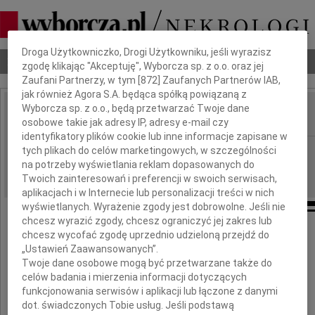
Dbamy o Twoją prywatność
Droga Użytkowniczko, Drogi Użytkowniku, jeśli wyrazisz
Nekrologi
Odeszli
Poradnik pogrzebowy
zgodę klikając "Akceptuję", Wyborcza sp. z o.o. oraz jej
Zaufani Partnerzy, w tym [
872
] Zaufanych Partnerów IAB,
jak również Agora S.A. będąca spółką powiązaną z
Wyborcza sp. z o.o., będą przetwarzać Twoje dane
osobowe takie jak adresy IP, adresy e-mail czy
IMIĘ I NAZWISKO:
identyfikatory plików cookie lub inne informacje zapisane w
Opole
tych plikach do celów marketingowych, w szczególności
REGION:
na potrzeby wyświetlania reklam dopasowanych do
14.06.2011
DATA EMISJI:
Twoich zainteresowań i preferencji w swoich serwisach,
aplikacjach i w Internecie lub personalizacji treści w nich
wyświetlanych. Wyrażenie zgody jest dobrowolne. Jeśli nie
chcesz wyrazić zgody, chcesz ograniczyć jej zakres lub
chcesz wycofać zgodę uprzednio udzieloną przejdź do
„Ustawień Zaawansowanych”.
Joasiu
Twoje dane osobowe mogą być przetwarzane także do
celów badania i mierzenia informacji dotyczących
szczere wyrazy współczucia
funkcjonowania serwisów i aplikacji lub łączone z danymi
z powodu śmierci
dot. świadczonych Tobie usług. Jeśli podstawą