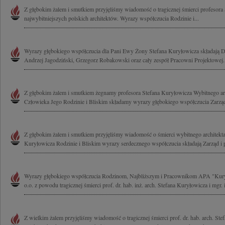
Z głębokim żalem i smutkiem przyjęliśmy wiadomość o tragicznej śmierci profesora
najwybitniejszych polskich architektów. Wyrazy współczucia Rodzinie i...
Wyrazy głębokiego współczucia dla Pani Ewy Żony Stefana Kuryłowicza składają D
Andrzej Jagodziński, Grzegorz Robakowski oraz cały zespół Pracowni Projektowej..
Z głębokim żalem i smutkiem żegnamy profesora Stefana Kuryłowicza Wybitnego arc
Człowieka Jego Rodzinie i Bliskim składamy wyrazy głębokiego współczucia Zarząd i
Z głębokim żalem i smutkiem przyjęliśmy wiadomość o śmierci wybitnego architekta
Kuryłowicza Rodzinie i Bliskim wyrazy serdecznego współczucia składają Zarząd i 
Wyrazy głębokiego współczucia Rodzinom, Najbliższym i Pracownikom APA "Kury
o.o. z powodu tragicznej śmierci prof. dr. hab. inż. arch. Stefana Kuryłowicza i mgr. i
Z wielkim żalem przyjęliśmy wiadomość o tragicznej śmierci prof. dr. hab. arch. Ste