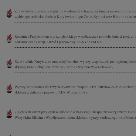
Z prawdziwym żalem przyjęliśmy wiadomość o tragicznej śmierci naszego Profesora
wybitnego architekta Stefana Kuryłowicza Jego Żonie, Synowi oraz Bliskim składamy
Rodzinie i Przyjaciołom wyrazy głębokiego współczucia z powodu śmierci prof. dr. h
Kuryłowicza składają Zarząd i pracownicy ES-SYSTEM SA
Ewie i Alinie Kuryłowicz oraz całej Rodzinie wyrazy współczucia po tragicznej śmi
składają Irena i Zbigniew Pawelscy Teresa i Szymon Wojciechowscy
Wyrazy współczucia dla Ewy Kuryłowicz i zespołu APA Kuryłowicz & Associates p
składają architekci z pracowni APA Wojciechowski
Z głębokim żalem przyjęłam wiadomość o tragicznej i niespodziewanej śmierci Pana
Wszystkim Bliskim i Współpracownikom składam wyrazy serdecznego współczucia