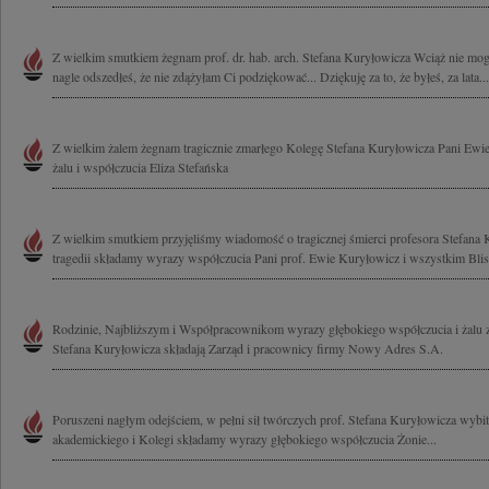
Z wielkim smutkiem żegnam prof. dr. hab. arch. Stefana Kuryłowicza Wciąż nie mog
nagle odszedłeś, że nie zdążyłam Ci podziękować... Dziękuję za to, że byłeś, za lata...
Z wielkim żalem żegnam tragicznie zmarłego Kolegę Stefana Kuryłowicza Pani Ewi
żalu i współczucia Eliza Stefańska
Z wielkim smutkiem przyjęliśmy wiadomość o tragicznej śmierci profesora Stefana 
tragedii składamy wyrazy współczucia Pani prof. Ewie Kuryłowicz i wszystkim Blis
Rodzinie, Najbliższym i Współpracownikom wyrazy głębokiego współczucia i żalu 
Stefana Kuryłowicza składają Zarząd i pracownicy firmy Nowy Adres S.A.
Poruszeni nagłym odejściem, w pełni sił twórczych prof. Stefana Kuryłowicza wybitn
akademickiego i Kolegi składamy wyrazy głębokiego współczucia Żonie...