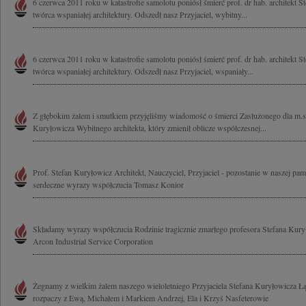
6 czerwca 2011 roku w katastrofie samolotu poniósł śmierć prof. dr hab. architekt 
twórca wspaniałej architektury. Odszedł nasz Przyjaciel, wybitny...
6 czerwca 2011 roku w katastrofie samolotu poniósł śmierć prof. dr hab. architekt 
twórca wspaniałej architektury. Odszedł nasz Przyjaciel, wspaniały...
Z głębokim żalem i smutkiem przyjęliśmy wiadomość o śmierci Zasłużonego dla m.s
Kuryłowicza Wybitnego architekta, który zmienił oblicze współczesnej...
Prof. Stefan Kuryłowicz Architekt, Nauczyciel, Przyjaciel - pozostanie w naszej pa
serdeczne wyrazy współczucia Tomasz Konior
Składamy wyrazy współczucia Rodzinie tragicznie zmarłego profesora Stefana Kury
Arcon Industrial Service Corporation
Żegnamy z wielkim żalem naszego wieloletniego Przyjaciela Stefana Kuryłowicza 
rozpaczy z Ewą, Michałem i Markiem Andrzej, Ela i Krzyś Nasfeterowie