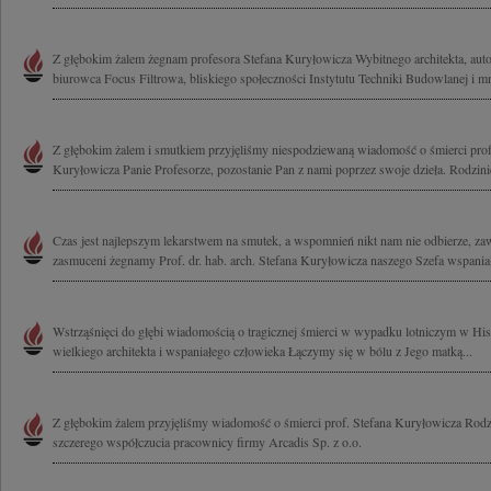
Z głębokim żalem żegnam profesora Stefana Kuryłowicza Wybitnego architekta, auto
biurowca Focus Filtrowa, bliskiego społeczności Instytutu Techniki Budowlanej i mn
Z głębokim żalem i smutkiem przyjęliśmy niespodziewaną wiadomość o śmierci profe
Kuryłowicza Panie Profesorze, pozostanie Pan z nami poprzez swoje dzieła. Rodzinie 
Czas jest najlepszym lekarstwem na smutek, a wspomnień nikt nam nie odbierze, z
zasmuceni żegnamy Prof. dr. hab. arch. Stefana Kuryłowicza naszego Szefa wspaniał
Wstrząśnięci do głębi wiadomością o tragicznej śmierci w wypadku lotniczym w His
wielkiego architekta i wspaniałego człowieka Łączymy się w bólu z Jego matką...
Z głębokim żalem przyjęliśmy wiadomość o śmierci prof. Stefana Kuryłowicza Rod
szczerego współczucia pracownicy firmy Arcadis Sp. z o.o.