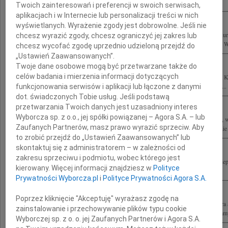
zza oceanu łączymy się myślami ze wszystkimi, których ta tragedia boleśnie...
Twoich zainteresowań i preferencji w swoich serwisach,
aplikacjach i w Internecie lub personalizacji treści w nich
wyświetlanych. Wyrażenie zgody jest dobrowolne. Jeśli nie
Z powodu tragicznej śmierci naszego Kolegi, wybitnego architekta prof. Stefana Ku
chcesz wyrazić zgody, chcesz ograniczyć jej zakres lub
Przyjaciołom oraz Współpracownikom składamy wyrazy głębokiego współczucia. Wra
chcesz wycofać zgodę uprzednio udzieloną przejdź do
„Ustawień Zaawansowanych”.
Twoje dane osobowe mogą być przetwarzane także do
celów badania i mierzenia informacji dotyczących
Z wielkim smutkiem i żalem żegnam tragicznie zmarłego Kolegę profesora Stefana K
tragedii składam wyrazy współczucia prof. Ewie Kuryłowicz wszystkim Bliskim i...
funkcjonowania serwisów i aplikacji lub łączone z danymi
dot. świadczonych Tobie usług. Jeśli podstawą
przetwarzania Twoich danych jest uzasadniony interes
Wyborcza sp. z o.o., jej spółki powiązanej – Agora S.A. – lub
Z wielkim żalem przyjęliśmy wiadomość o tragicznej śmierci wybitnego architekta, w
Zaufanych Partnerów, masz prawo wyrazić sprzeciw. Aby
Konkursu Polski Cement w Architekturze prof. arch. Stefana Kuryłowicza Rodzinie 
to zrobić przejdź do „Ustawień Zaawansowanych” lub
skontaktuj się z administratorem – w zależności od
zakresu sprzeciwu i podmiotu, wobec którego jest
Wstrząśnięci wiadomością o tragicznej śmierci Stefana Kuryłowicza w poczuciu nie
kierowany. Więcej informacji znajdziesz w
Polityce
Ewie Kuryłowicz wyrazy żalu i współczucia Jacek Kwieciński z rodziną
Prywatności Wyborcza.pl
i
Polityce Prywatności Agora S.A.
Poprzez kliknięcie "Akceptuję" wyrażasz zgodę na
Z głębokim smutkiem i żalem przyjęliśmy wiadomość o tragicznej śmierci profesora
zainstalowanie i przechowywanie plików typu cookie
wybitnego architekta i wspaniałego Człowieka Szczere wyrazy współczucia składamy
Wyborczej sp. z o. o. jej Zaufanych Partnerów i Agora S.A.