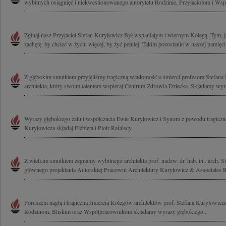
wybitnych osiągnięć i niekwestionowanego autorytetu Rodzinie, Przyjaciołom i Ws
Zginął nasz Przyjaciel Stefan Kuryłowicz Był wspaniałym i wiernym Kolegą. Tym, ja
zachętę, by chcieć w życiu więcej, by żyć pełniej. Takim pozostanie w naszej pamięci
Z głębokim smutkiem przyjęliśmy tragiczną wiadomość o śmierci profesora Stefana
architekta, który swoim talentem wspierał Centrum Zdrowia Dziecka. Składamy wyra
Wyrazy głębokiego żalu i współczucia Ewie Kuryłowicz i Synom z powodu tragicznej
Kuryłowicza składaj Elżbieta i Piotr Rafalscy
Z wielkim smutkiem żegnamy wybitnego architekta prof. nadzw. dr. hab. in . arch. S
głównego projektanta Autorskiej Pracowni Architektury Kuryłowicz & Associates Ro
Poruszeni nagłą i tragiczną śmiercią Kolegów architektów prof. Stefana Kuryłowicz
Rodzinom, Bliskim oraz Współpracownikom składamy wyrazy głębokiego...