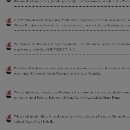
Bliskim składamy wyrazy głębokiego współczucia Włodzimierz Włodarczyk - Prezes
Z prawdziwym żalem przyjęliśmy wiadomość o tragicznej śmierci naszego Kolegi, w
Stefana Kuryłowicza Jego Żonie Ewie Kuryłowicz wraz z Rodziną składamy tą drog
Wstrząśnięci wiadomością o tragicznej śmierci Prof. Stefana Kuryłowicza przesyła
współczucia i żalu Zespół INTERNITY S.A.
Pani Ewie Kuryłowicz wyrazy głębokiego współczucia z powodu tragicznej śmierci 
pracownicy Pomorskiej Kolei Metropolitalnej S.A. w Gdańsku
Wyrazy głębokiego współczucia Rodzinie i Pracownikom pracowni architektoniczne
powodu śmierci Prof. dr. hab. arch. Stefana Kuryłowicza składa Grupa Buma
Właściciele hotelu Hilton Gdańsk łączą się w bólu z Rodziną Profesora Stefana Kur
śmierci Męża, Ojca i Dziadka