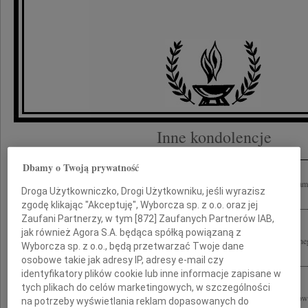
Inne kondolencje
Dbamy o Twoją prywatność
Są rzeczy, które trudno pojąć rozumem i których zrozumieć nie chcemy, lecz one sa
Droga Użytkowniczko, Drogi Użytkowniku, jeśli wyrazisz
tych niezwykle trudnych dniach Rodzinie naszego Mistrza i Nauczyciela...
zgodę klikając "Akceptuję", Wyborcza sp. z o.o. oraz jej
Zaufani Partnerzy, w tym [
872
] Zaufanych Partnerów IAB,
jak również Agora S.A. będąca spółką powiązaną z
Wyrazy głębokiego współczucia z powodu śmierci wspaniałego Człowieka, wybitnego 
Wyborcza sp. z o.o., będą przetwarzać Twoje dane
Stefana Kuryłowicza Rodzinie, Współpracownikom oraz Przyjaciołom...
osobowe takie jak adresy IP, adresy e-mail czy
identyfikatory plików cookie lub inne informacje zapisane w
tych plikach do celów marketingowych, w szczególności
6 czerwca 2011 roku zginął tragicznie wspaniały Kolega i Przyjaciel Stefan Kuryło
na potrzeby wyświetlania reklam dopasowanych do