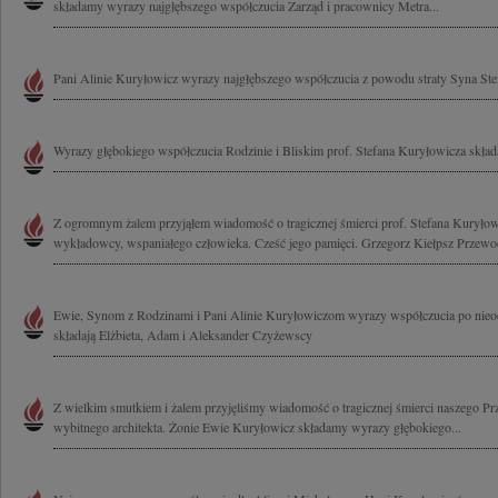
składamy wyrazy najgłębszego współczucia Zarząd i pracownicy Metra...
Pani Alinie Kuryłowicz wyrazy najgłębszego współczucia z powodu straty Syna St
Wyrazy głębokiego współczucia Rodzinie i Bliskim prof. Stefana Kuryłowicza skła
Z ogromnym żalem przyjąłem wiadomość o tragicznej śmierci prof. Stefana Kuryłowi
wykładowcy, wspaniałego człowieka. Cześć jego pamięci. Grzegorz Kiełpsz Przewod
Ewie, Synom z Rodzinami i Pani Alinie Kuryłowiczom wyrazy współczucia po nieod
składają Elżbieta, Adam i Aleksander Czyżewscy
Z wielkim smutkiem i żalem przyjęliśmy wiadomość o tragicznej śmierci naszego Pr
wybitnego architekta. Żonie Ewie Kuryłowicz składamy wyrazy głębokiego...