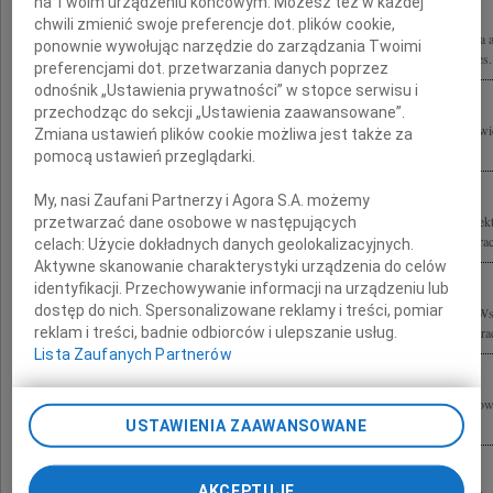
na Twoim urządzeniu końcowym. Możesz też w każdej
chwili zmienić swoje preferencje dot. plików cookie,
Z powodu tragicznej śmierci prof. Stefana Kuryłowicza nieocenionej postaci świata a
ponownie wywołując narzędzie do zarządzania Twoimi
zaszczyt współpracować najszczersze wyrazy współczucia Rodzinie składają Prezes.
preferencjami dot. przetwarzania danych poprzez
odnośnik „Ustawienia prywatności” w stopce serwisu i
przechodząc do sekcji „Ustawienia zaawansowane”.
Z głębokim smutkiem przyjęliśmy wiadomość o śmierci profesora Stefana Kuryłowic
Zmiana ustawień plików cookie możliwa jest także za
życiu wszystkich nas, autorytetem w dziedzinie architektury i wzorem do...
pomocą ustawień przeglądarki.
My, nasi Zaufani Partnerzy i Agora S.A. możemy
Z głębokim żalem przyjęliśmy wiadomość o tragicznej śmierci Prof. dr. hab. archite
przetwarzać dane osobowe w następujących
Rodzinie i Współpracownikom wyrazy szczerego współczucia składają Zarząd i Prac
celach:
Użycie dokładnych danych geolokalizacyjnych.
Aktywne skanowanie charakterystyki urządzenia do celów
identyfikacji. Przechowywanie informacji na urządzeniu lub
dostęp do nich. Spersonalizowane reklamy i treści, pomiar
Z głębokim żalem i smutkiem żegnamy profesora Stefana Kuryłowicza oraz Jego W
reklam i treści, badnie odbiorców i ulepszanie usług.
Syropolskiego składamy wyrazy współczucia Rodzinie, Najbliższym oraz Współpra
Lista Zaufanych Partnerów
Wyrazy głębokiego współczucia Ewie i Rodzinie z powodu śmierci Stefana Kuryłow
Staniszkis
USTAWIENIA ZAAWANSOWANE
AKCEPTUJĘ