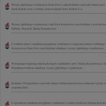
Wyrazy głębokiego współczucia Żonie Ewie i całej Rodzinie z powodu śmierci prof.
Jurek Kaliski wraz z rodziną i pracownikami firmy Krabau S.A.
Wyrazy głębokiego współczucia i żalu Ewie Kuryłowicz oraz Rodzinie z powodu tragi
Elżbieta, Wojciech, Błażej Hermanowicz
Z wielkim żalem i smutkiem przyjęliśmy wiadomość o tragicznej śmierci wybitnego ar
Kuryłowicza Żonie Ewie oraz Rodzinie składamy wyrazy głębokiego współczucia...
Wstrząśnięci tragiczną śmiercią Kolegów architektów prof. Stefana Kuryłowicza i 
Współpracownikom składamy wyrazy głębokiego współczucia...
Rodzinie i Przyjaciołom z powodu śmierci Stefana Kuryłowicza serdeczne wyrazy 
zespołem SDA
Z ogromnym smutkiem przyjęliśmy wiadomość o śmierci profesora Stefana Kuryło