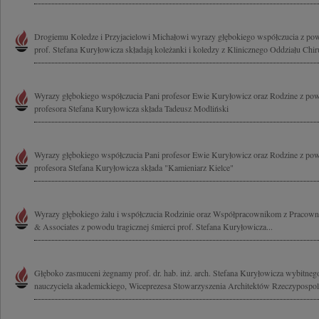
Drogiemu Koledze i Przyjacielowi Michałowi wyrazy głębokiego współczucia z powo
prof. Stefana Kuryłowicza składają koleżanki i koledzy z Klinicznego Oddziału Chiru
Wyrazy głębokiego współczucia Pani profesor Ewie Kuryłowicz oraz Rodzine z pow
profesora Stefana Kuryłowicza składa Tadeusz Modliński
Wyrazy głębokiego współczucia Pani profesor Ewie Kuryłowicz oraz Rodzine z pow
profesora Stefana Kuryłowicza składa "Kamieniarz Kielce"
Wyrazy głębokiego żalu i współczucia Rodzinie oraz Współpracownikom z Pracowni
& Associates z powodu tragicznej śmierci prof. Stefana Kuryłowicza...
Głęboko zasmuceni żegnamy prof. dr. hab. inż. arch. Stefana Kuryłowicza wybitnego
nauczyciela akademickiego, Wiceprezesa Stowarzyszenia Architektów Rzeczypospolite