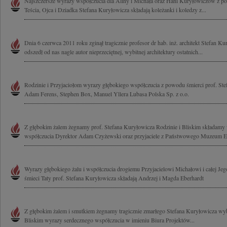
Najszczersze wyrazy współczucia dla Aliny i Michała oraz Hani Kuryłowiczów z p
Teścia, Ojca i Dziadka Stefana Kuryłowicza składają koleżanki i koledzy z...
Dnia 6 czerwca 2011 roku zginął tragicznie profesor dr hab. inż. architekt Stefan K
odszedł od nas nagle autor nieprzeciętnej, wybitnej architektury ostatnich...
Rodzinie i Przyjaciołom wyrazy głębokiego współczucia z powodu śmierci prof. Ste
Adam Ferens, Stephen Box, Manuel Yllera Lubasa Polska Sp. z o.o.
Z głębokim żalem żegnamy prof. Stefana Kuryłowicza Rodzinie i Bliskim składamy
współczucia Dyrektor Adam Czyżewski oraz przyjaciele z Państwowego Muzeum Et
Wyrazy głębokiego żalu i współczucia drogiemu Przyjacielowi Michałowi i całej Jeg
śmieci Taty prof. Stefana Kuryłowicza składają Andrzej i Magda Eberhardt
Z głębokim żalem i smutkiem żegnamy tragicznie zmarłego Stefana Kuryłowicza wybi
Bliskim wyrazy serdecznego współczucia w imieniu Biura Projektów...