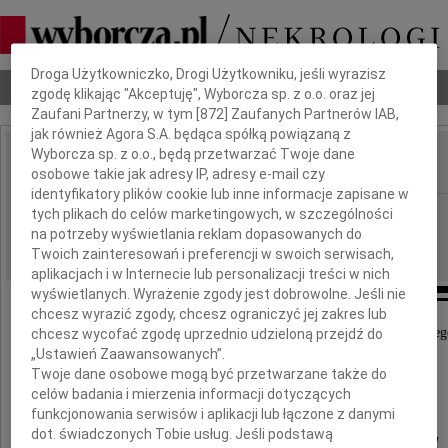
Dbamy o Twoją prywatność
Droga Użytkowniczko, Drogi Użytkowniku, jeśli wyrazisz
Nekrologi
Odeszli
Poradnik pogrzebowy
zgodę klikając "Akceptuję", Wyborcza sp. z o.o. oraz jej
Zaufani Partnerzy, w tym [
872
] Zaufanych Partnerów IAB,
jak również Agora S.A. będąca spółką powiązaną z
Wyborcza sp. z o.o., będą przetwarzać Twoje dane
osobowe takie jak adresy IP, adresy e-mail czy
IMIĘ I NAZWISKO:
identyfikatory plików cookie lub inne informacje zapisane w
Lublin
tych plikach do celów marketingowych, w szczególności
REGION:
na potrzeby wyświetlania reklam dopasowanych do
12.11.2009
DATA EMISJI:
Twoich zainteresowań i preferencji w swoich serwisach,
aplikacjach i w Internecie lub personalizacji treści w nich
wyświetlanych. Wyrażenie zgody jest dobrowolne. Jeśli nie
chcesz wyrazić zgody, chcesz ograniczyć jej zakres lub
Prorektorowi ds. Nauki Uniwersytetu Medyczneg
chcesz wycofać zgodę uprzednio udzieloną przejdź do
w Lublinie
„Ustawień Zaawansowanych”.
Twoje dane osobowe mogą być przetwarzane także do
celów badania i mierzenia informacji dotyczących
Prof. dr hab. n. med.
funkcjonowania serwisów i aplikacji lub łączone z danymi
dot. świadczonych Tobie usług. Jeśli podstawą
Ryszardowi Maciejewskiemu