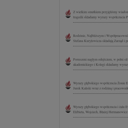
Z wielkim smutkiem przyjęliśmy wiadomo
tragedii składamy wyrazy współczucia P
Rodzinie, Najbliższym i Współpracowni
Stefana Kuryłowicza składają Zarząd i
Poruszeni nagłym odejściem, w pełni sił
akademickiego i Kolegi składamy wyrazy
Wyrazy głębokiego współczucia Żonie Ew
Jurek Kaliski wraz z rodziną i pracown
Wyrazy głębokiego współczucia i żalu E
Elżbieta, Wojciech, Błażej Hermanowicz