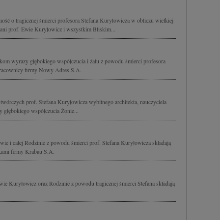
ść o tragicznej śmierci profesora Stefana Kuryłowicza w obliczu wielkiej
ani prof. Ewie Kuryłowicz i wszystkim Bliskim...
kom wyrazy głębokiego współczucia i żalu z powodu śmierci profesora
 pracownicy firmy Nowy Adres S.A.
 twórczych prof. Stefana Kuryłowicza wybitnego architekta, nauczyciela
 głębokiego współczucia Żonie...
ie i całej Rodzinie z powodu śmierci prof. Stefana Kuryłowicza składają
ikami firmy Krabau S.A.
wie Kuryłowicz oraz Rodzinie z powodu tragicznej śmierci Stefana składają