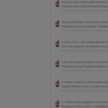
Są rzeczy, które trudno pojąć rozumem i
tych niezwykle trudnych dniach Rodzinie
Wyrazy głębokiego współczucia z powodu
Stefana Kuryłowicza Rodzinie, Współpr
6 czerwca 2011 roku zginął tragicznie w
zza oceanu łączymy się myślami ze wszyst
Z powodu tragicznej śmierci naszego Kol
Przyjaciołom oraz Współpracownikom sk
Z wielkim smutkiem i żalem żegnam trag
tragedii składam wyrazy współczucia pr
Z wielkim żalem przyjęliśmy wiadomość o
Konkursu Polski Cement w Architekturze