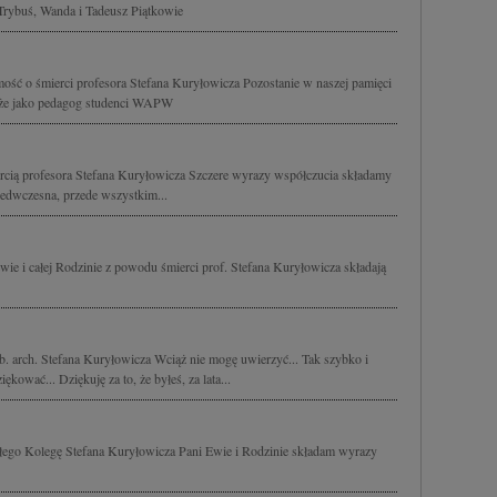
Trybuś, Wanda i Tadeusz Piątkowie
ść o śmierci profesora Stefana Kuryłowicza Pozostanie w naszej pamięci
także jako pedagog studenci WAPW
cią profesora Stefana Kuryłowicza Szczere wyrazy współczucia składamy
rzedwczesna, przede wszystkim...
ie i całej Rodzinie z powodu śmierci prof. Stefana Kuryłowicza składają
b. arch. Stefana Kuryłowicza Wciąż nie mogę uwierzyć... Tak szybko i
ękować... Dziękuję za to, że byłeś, za lata...
rłego Kolegę Stefana Kuryłowicza Pani Ewie i Rodzinie składam wyrazy