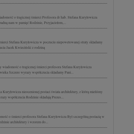
domość o tragicznej śmierci Profesora dr hab. Stefana Kuryłowicza
padną nam w pamięć Rodzinie, Przyjaciołom,...
śmierci Stefana Kuryłowicza w poczuciu niepowetowanej straty składamy
cia Jacek Kwieciński z rodziną
y wiadomość o tragicznej śmierci profesora Stefana Kuryłowicza
owieka Szczere wyrazy współczucia składamy Pani...
a Kuryłowicza nieocenionej postaci świata architektury, z którą mieliśmy
razy współczucia Rodzinie składają Prezes...
mość o śmierci profesora Stefana Kuryłowicza Był szczególną postacią w
dzinie architektury i wzorem do...