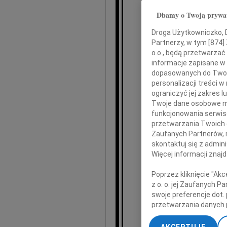
Dbamy o Twoją prywa
Ste
Droga Użytkowniczko, Dr
Partnerzy, w tym [
874
]
o.o., będą przetwarzać 
Odszedł
informacje zapisane w
Odszedł nasz Pr
dopasowanych do Twoich
niezrówn
personalizacji treści 
ograniczyć jej zakres
Partner 
Twoje dane osobowe mo
Szef pracowni na Wyd
funkcjonowania serwisó
przetwarzania Twoich da
Zaufanych Partnerów, 
skontaktuj się z admin
Składamy w
Więcej informacji znaj
Matc
Poprzez kliknięcie "Ak
z o. o. jej Zaufanych 
Synom
swoje preferencje dot.
przetwarzania danych 
„Ustawienia zaawansow