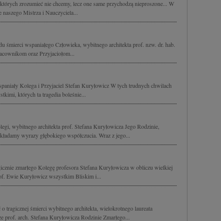
 których zrozumieć nie chcemy, lecz one same przychodzą nieproszone... W
 naszego Mistrza i Nauczyciela...
 śmierci wspaniałego Człowieka, wybitnego architekta prof. nzw. dr. hab.
acownikom oraz Przyjaciołom...
spaniały Kolega i Przyjaciel Stefan Kuryłowicz W tych trudnych chwilach
kimi, których ta tragedia boleśnie...
egi, wybitnego architekta prof. Stefana Kuryłowicza Jego Rodzinie,
ładamy wyrazy głębokiego współczucia. Wraz z jego...
icznie zmarłego Kolegę profesora Stefana Kuryłowicza w obliczu wielkiej
of. Ewie Kuryłowicz wszystkim Bliskim i...
 tragicznej śmierci wybitnego architekta, wielokrotnego laureata
 prof. arch. Stefana Kuryłowicza Rodzinie Zmarłego...