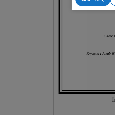
AKCEPTUJĘ
Łąc
My, nasi Zaufani Part
dokładnych danych geol
Przechowywanie informa
treści, badnie odbiorcó
Cześć J
Krystyna i Jakub W
I