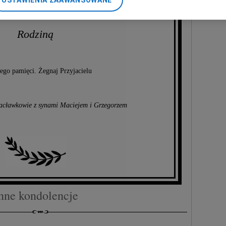
USTAWIENIA ZAAWANSOWANE
zymy się w żalu z całą Jego
nerzy i Agora S.A. możemy przetwarzać dane osobowe w następującyc
okalizacyjnych. Aktywne skanowanie charakterystyki urządzenia do ce
cji na urządzeniu lub dostęp do nich. Spersonalizowane reklamy i tre
Rodziną
w i ulepszanie usług.
Lista Zaufanych Partnerów
ego pamięci. Żegnaj Przyjacielu
acławkowie z synami Maciejem i Grzegorzem
nne kondolencje