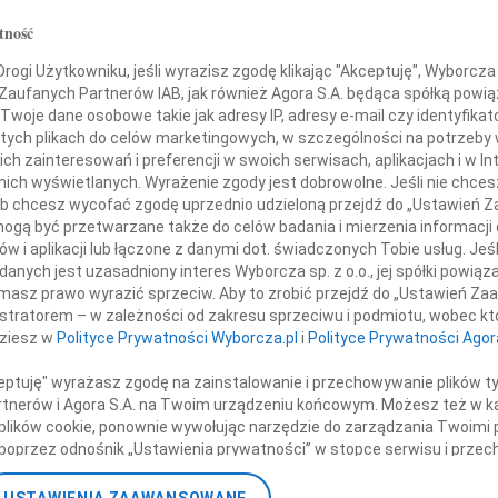
07.0
architekt
tność
Serde
+ wię
fan Kuryłowicz
ogi Użytkowniku, jeśli wyrazisz zgodę klikając "Akceptuję", Wyborcza sp
 Zaufanych Partnerów IAB, jak również Agora S.A. będąca spółką powi
NAJNOWS
Twoje dane osobowe takie jak adresy IP, adresy e-mail czy identyfikato
 twórca wspaniałej architektury.
07.0
 tych plikach do celów marketingowych, w szczególności na potrzeby 
07.0
zyjaciel, wybitny nauczyciel akademicki,
 zainteresowań i preferencji w swoich serwisach, aplikacjach i w Int
Jacek
any narciarz, maratończyk i pilot.
w nich wyświetlanych. Wyrażenie zgody jest dobrowolne. Jeśli nie chce
Małgo
 lub chcesz wycofać zgodę uprzednio udzieloną przejdź do „Ustawień
niegdyś wielu lat wspólnej pracy.
Marek
gą być przetwarzane także do celów badania i mierzenia informacji
ziale Architektury Politechniki Warszawskiej.
Jerzy
w i aplikacji lub łączone z danymi dot. świadczonych Tobie usług. Jeś
Asia
nych jest uzasadniony interes Wyborcza sp. z o.o., jej spółki powiąza
masz prawo wyrazić sprzeciw. Aby to zrobić przejdź do „Ustawień Z
07.0
istratorem – w zależności od zakresu sprzeciwu i podmiotu, wobec któ
yrazy głębokiego współczucia Jego
Eugen
dziesz w
Polityce Prywatności Wyborcza.pl
i
Polityce Prywatności Agor
Kryst
+ wię
e Alinie, Żonie Ewie,
ceptuję" wyrażasz zgodę na zainstalowanie i przechowywanie plików t
Partnerów i Agora S.A. na Twoim urządzeniu końcowym. Możesz też w ka
 Michałowi i Markowi
 plików cookie, ponownie wywołując narzędzie do zarządzania Twoimi 
poprzez odnośnik „Ustawienia prywatności” w stopce serwisu i przec
ane”. Zmiana ustawień plików cookie możliwa jest także za pomocą u