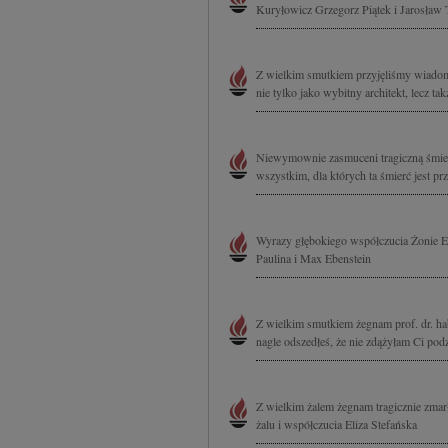
Kuryłowicz Grzegorz Piątek i Jarosław 
Z wielkim smutkiem przyjęliśmy wiadomo
nie tylko jako wybitny architekt, lecz 
Niewymownie zasmuceni tragiczną śmier
wszystkim, dla których ta śmierć jest p
Wyrazy głębokiego współczucia Żonie Ew
Paulina i Max Ebenstein
Z wielkim smutkiem żegnam prof. dr. ha
nagle odszedłeś, że nie zdążyłam Ci podzi
Z wielkim żalem żegnam tragicznie zma
żalu i współczucia Eliza Stefańska