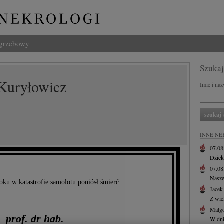
ogrzebowy
Szukaj
 Kuryłowicz
Imię i na
INNE NE
07.0
Dziek
07.0
Nasze
oku w katastrofie samolotu poniósł śmierć
Jacek
Z wie
Małgo
prof. dr hab.
W dni