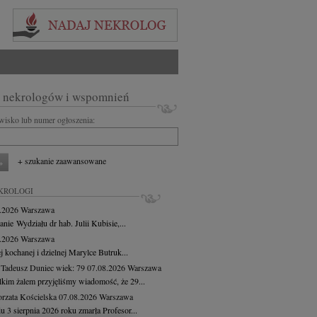
 nekrologów i wspomnień
zwisko lub numer ogłoszenia:
+ szukanie zaawansowane
KROLOGI
8.2026
Warszawa
anie Wydziału dr hab. Julii Kubisie,...
8.2026
Warszawa
j kochanej i dzielnej Marylce Butruk...
 Tadeusz Duniec
wiek: 79
07.08.2026
Warszawa
lkim żalem przyjęliśmy wiadomość, że 29...
rzata Kościelska
07.08.2026
Warszawa
u 3 sierpnia 2026 roku zmarła Profesor...