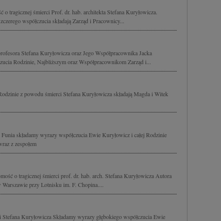
o tragicznej śmierci Prof. dr. hab. architekta Stefana Kuryłowicza.
zerego współczucia składają Zarząd i Pracownicy...
rofesora Stefana Kuryłowicza oraz Jego Współpracownika Jacka
ucia Rodzinie, Najbliższym oraz Współpracownikom Zarząd i...
Rodzinie z powodu śmierci Stefana Kuryłowicza składają Magda i Witek
 - Funia składamy wyrazy współczucia Ewie Kuryłowicz i całej Rodzinie
wraz z zespołem
ść o tragicznej śmierci prof. dr. hab. arch. Stefana Kuryłowicza Autora
 Warszawie przy Lotnisku im. F. Chopina....
rci Stefana Kuryłowicza Składamy wyrazy głębokiego współczucia Ewie