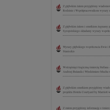
Z głębokim żalem przyjęliśmy wiadomość 
Rodzinie i Współpracownikom wyrazy szc
Z głębokim żalem i smutkiem żegnamy p
Syropolskiego składamy wyrazy współcz
Wyrazy głębokiego współczucia Ewie i 
Staniszkis
Wstrząśnięci tragiczną śmiercią Stefana
Andrzej Bulanda i Włodzimierz Mucha 
Z głębokim smutkiem przyjęliśmy wiadomo
projektu Hotelu Courtyard by Marriott w
Z żalem przyjęliśmy informację o śmie