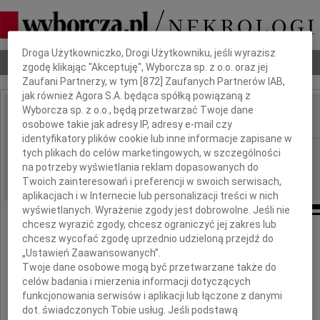
Dbamy o Twoją prywatność
Droga Użytkowniczko, Drogi Użytkowniku, jeśli wyrazisz
Nekrologi
Odeszli
Poradnik pogrzebowy
zgodę klikając "Akceptuję", Wyborcza sp. z o.o. oraz jej
Zaufani Partnerzy, w tym [
872
] Zaufanych Partnerów IAB,
jak również Agora S.A. będąca spółką powiązaną z
Wyborcza sp. z o.o., będą przetwarzać Twoje dane
osobowe takie jak adresy IP, adresy e-mail czy
IMIĘ I NAZWISKO:
identyfikatory plików cookie lub inne informacje zapisane w
Lublin
tych plikach do celów marketingowych, w szczególności
REGION:
na potrzeby wyświetlania reklam dopasowanych do
12.11.2009
DATA EMISJI:
Twoich zainteresowań i preferencji w swoich serwisach,
aplikacjach i w Internecie lub personalizacji treści w nich
wyświetlanych. Wyrażenie zgody jest dobrowolne. Jeśli nie
chcesz wyrazić zgody, chcesz ograniczyć jej zakres lub
Koleżance
chcesz wycofać zgodę uprzednio udzieloną przejdź do
„Ustawień Zaawansowanych”.
Bożenie Siebiesiewicz
Twoje dane osobowe mogą być przetwarzane także do
celów badania i mierzenia informacji dotyczących
funkcjonowania serwisów i aplikacji lub łączone z danymi
wyrazy współczucia
dot. świadczonych Tobie usług. Jeśli podstawą
z powodu śmierci