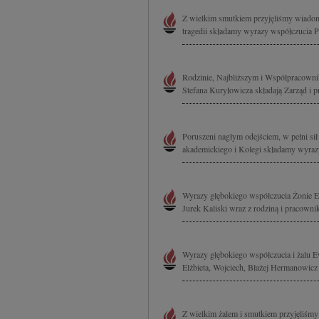
Z wielkim smutkiem przyjęliśmy wiadomo
tragedii składamy wyrazy współczucia P
Rodzinie, Najbliższym i Współpracowni
Stefana Kuryłowicza składają Zarząd i
Poruszeni nagłym odejściem, w pełni sił
akademickiego i Kolegi składamy wyrazy
Wyrazy głębokiego współczucia Żonie Ew
Jurek Kaliski wraz z rodziną i pracown
Wyrazy głębokiego współczucia i żalu E
Elżbieta, Wojciech, Błażej Hermanowicz
Z wielkim żalem i smutkiem przyjęliśmy 