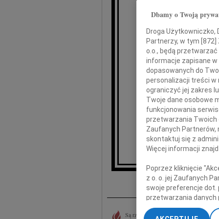
Stef
Dbamy o Twoją prywa
Droga Użytkowniczko, Dr
Partnerzy, w tym [
872
]
o.o., będą przetwarzać 
informacje zapisane w
dopasowanych do Twoich
Bliski
personalizacji treści 
ograniczyć jej zakres
Twoje dane osobowe mo
składam
funkcjonowania serwisó
przetwarzania Twoich da
Zaufanych Partnerów, 
skontaktuj się z admin
Więcej informacji znaj
Poprzez kliknięcie "Ak
I
z o. o. jej Zaufanych 
swoje preferencje dot.
przetwarzania danych 
„Ustawienia zaawansow
Są rzeczy, które trudno pojąć rozumem i