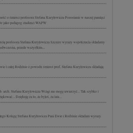
ść o śmierci profesora Stefana Kuryłowicza Pozostanie w naszej pamięci
także jako pedagog studenci WAPW
cią profesora Stefana Kuryłowicza Szczere wyrazy współczucia składamy
rzedwczesna, przede wszystkim...
ie i całej Rodzinie z powodu śmierci prof. Stefana Kuryłowicza składają
b. arch. Stefana Kuryłowicza Wciąż nie mogę uwierzyć... Tak szybko i
ękować... Dziękuję za to, że byłeś, za lata...
rłego Kolegę Stefana Kuryłowicza Pani Ewie i Rodzinie składam wyrazy