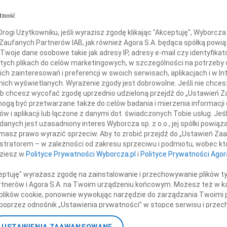
07.0
ana Kuryłowicza
tność
Serde
+ wię
ogi Użytkowniku, jeśli wyrazisz zgodę klikając "Akceptuję", Wyborcza sp
 Zaufanych Partnerów IAB, jak również Agora S.A. będąca spółką powi
NAJNOWS
Wszystkim
Twoje dane osobowe takie jak adresy IP, adresy e-mail czy identyfikato
07.0
 tych plikach do celów marketingowych, w szczególności na potrzeby 
07.0
 zainteresowań i preferencji w swoich serwisach, aplikacjach i w Int
m i Współpracownikom
Jacek
w nich wyświetlanych. Wyrażenie zgody jest dobrowolne. Jeśli nie chce
Małgo
 lub chcesz wycofać zgodę uprzednio udzieloną przejdź do „Ustawień
Marek
gą być przetwarzane także do celów badania i mierzenia informacji
 wyrazy serdecznego współczucia
Jerzy
w i aplikacji lub łączone z danymi dot. świadczonych Tobie usług. Jeś
Asia
nych jest uzasadniony interes Wyborcza sp. z o.o., jej spółki powiąza
masz prawo wyrazić sprzeciw. Aby to zrobić przejdź do „Ustawień Z
07.0
Anna Chodorowska
istratorem – w zależności od zakresu sprzeciwu i podmiotu, wobec któ
Eugen
dziesz w
Polityce Prywatności Wyborcza.pl
i
Polityce Prywatności Agor
Kryst
+ wię
ceptuję" wyrażasz zgodę na zainstalowanie i przechowywanie plików t
nne kondolencje
Partnerów i Agora S.A. na Twoim urządzeniu końcowym. Możesz też w ka
 plików cookie, ponownie wywołując narzędzie do zarządzania Twoimi 
poprzez odnośnik „Ustawienia prywatności” w stopce serwisu i przec
ane”. Zmiana ustawień plików cookie możliwa jest także za pomocą u
 których zrozumieć nie chcemy, lecz one same przychodzą nieproszone... W