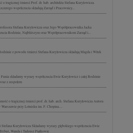
o tragicznej śmierci Prof. dr. hab. architekta Stefana Kuryłowicza.
zerego współczucia składają Zarząd i Pracownicy...
rofesora Stefana Kuryłowicza oraz Jego Współpracownika Jacka
ucia Rodzinie, Najbliższym oraz Współpracownikom Zarząd i...
Rodzinie z powodu śmierci Stefana Kuryłowicza składają Magda i Witek
 - Funia składamy wyrazy współczucia Ewie Kuryłowicz i całej Rodzinie
wraz z zespołem
ść o tragicznej śmierci prof. dr. hab. arch. Stefana Kuryłowicza Autora
 Warszawie przy Lotnisku im. F. Chopina....
rci Stefana Kuryłowicza Składamy wyrazy głębokiego współczucia Ewie
Trybuś, Wanda i Tadeusz Piątkowie