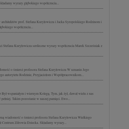
składamy wyrazy głębokiego współczucia...
w architektów prof. Stefana Kuryłowicza i Jacka Syropolskiego Rodzinom i
bokiego współczucia...
rci Stefana Kuryłowicza serdeczne wyrazy współczucia Marek Szcześniak z
omość o śmierci profesora Stefana Kuryłowicza W uznaniu Jego
go autorytetu Rodzinie, Przyjaciołom i Współpracownikom...
cz Był wspaniałym i wiernym Kolegą. Tym, jak żył, dawał wielu z nas
ć pełniej. Takim pozostanie w naszej pamięci. Ewo...
zną wiadomość o śmierci profesora Stefana Kuryłowicza Wielkiego
rał Centrum Zdrowia Dziecka. Składamy wyrazy...