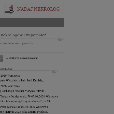
 nekrologów i wspomnień
zwisko lub numer ogłoszenia:
+ szukanie zaawansowane
KROLOGI
8.2026
Warszawa
anie Wydziału dr hab. Julii Kubisie,...
8.2026
Warszawa
j kochanej i dzielnej Marylce Butruk...
 Tadeusz Duniec
wiek: 79
07.08.2026
Warszawa
lkim żalem przyjęliśmy wiadomość, że 29...
rzata Kościelska
07.08.2026
Warszawa
u 3 sierpnia 2026 roku zmarła Profesor...