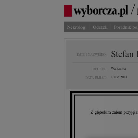
Nekrologi
Odeszli
Poradnik p
Stefan
IMIĘ I NAZWISKO:
Warszawa
REGION:
10.06.2011
DATA EMISJI:
Z głębokim żalem przyjęła