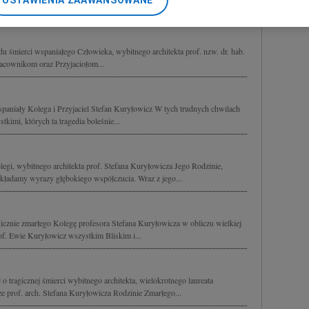
USTAWIENIA ZAAWANSOWANE
 naszego Mistrza i Nauczyciela...
nerzy i Agora S.A. możemy przetwarzać dane osobowe w następującyc
okalizacyjnych. Aktywne skanowanie charakterystyki urządzenia do ce
cji na urządzeniu lub dostęp do nich. Spersonalizowane reklamy i tre
 śmierci wspaniałego Człowieka, wybitnego architekta prof. nzw. dr. hab.
w i ulepszanie usług.
Lista Zaufanych Partnerów
acownikom oraz Przyjaciołom...
spaniały Kolega i Przyjaciel Stefan Kuryłowicz W tych trudnych chwilach
kimi, których ta tragedia boleśnie...
egi, wybitnego architekta prof. Stefana Kuryłowicza Jego Rodzinie,
ładamy wyrazy głębokiego współczucia. Wraz z jego...
icznie zmarłego Kolegę profesora Stefana Kuryłowicza w obliczu wielkiej
of. Ewie Kuryłowicz wszystkim Bliskim i...
 tragicznej śmierci wybitnego architekta, wielokrotnego laureata
 prof. arch. Stefana Kuryłowicza Rodzinie Zmarłego...