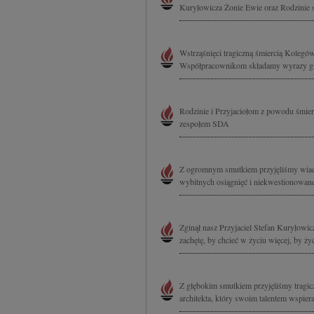
Kuryłowicza Żonie Ewie oraz Rodzinie 
Wstrząśnięci tragiczną śmiercią Kolegó
Współpracownikom składamy wyrazy głę
Rodzinie i Przyjaciołom z powodu śmie
zespołem SDA
Z ogromnym smutkiem przyjęliśmy wiad
wybitnych osiągnięć i niekwestionowane
Zginął nasz Przyjaciel Stefan Kuryłowi
zachętę, by chcieć w życiu więcej, by ży
Z głębokim smutkiem przyjęliśmy tragic
architekta, który swoim talentem wspie