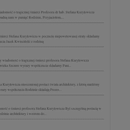
domość o tragicznej śmierci Profesora dr hab. Stefana Kuryłowicza
padną nam w pamięć Rodzinie, Przyjaciołom,...
śmierci Stefana Kuryłowicza w poczuciu niepowetowanej straty składamy
cia Jacek Kwieciński z rodziną
y wiadomość o tragicznej śmierci profesora Stefana Kuryłowicza
owieka Szczere wyrazy współczucia składamy Pani...
a Kuryłowicza nieocenionej postaci świata architektury, z którą mieliśmy
razy współczucia Rodzinie składają Prezes...
mość o śmierci profesora Stefana Kuryłowicza Był szczególną postacią w
dzinie architektury i wzorem do...