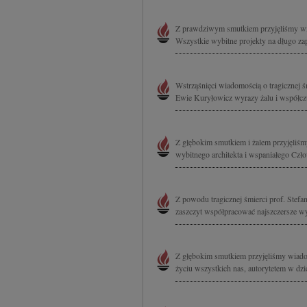
Z prawdziwym smutkiem przyjęliśmy wia
Wszystkie wybitne projekty na długo za
Wstrząśnięci wiadomością o tragicznej 
Ewie Kuryłowicz wyrazy żalu i współczu
Z głębokim smutkiem i żalem przyjęliśm
wybitnego architekta i wspaniałego Czł
Z powodu tragicznej śmierci prof. Stefan
zaszczyt współpracować najszczersze wy
Z głębokim smutkiem przyjęliśmy wiado
życiu wszystkich nas, autorytetem w dzie