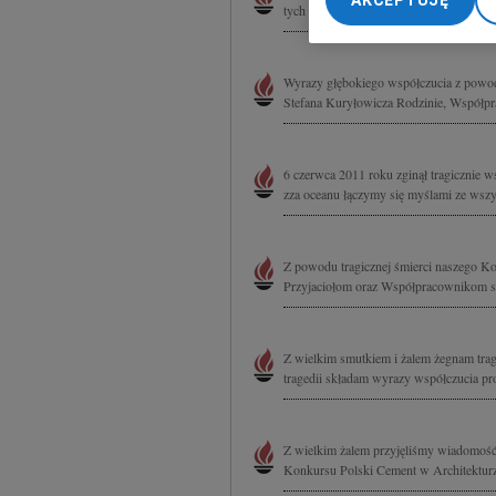
AKCEPTUJĘ
tych niezwykle trudnych dniach Rodzinie
My, nasi Zaufani Part
dokładnych danych geol
Przechowywanie informa
Wyrazy głębokiego współczucia z powodu
treści, badnie odbiorcó
Stefana Kuryłowicza Rodzinie, Współpr
6 czerwca 2011 roku zginął tragicznie w
zza oceanu łączymy się myślami ze wszyst
Z powodu tragicznej śmierci naszego Kol
Przyjaciołom oraz Współpracownikom sk
Z wielkim smutkiem i żalem żegnam trag
tragedii składam wyrazy współczucia pr
Z wielkim żalem przyjęliśmy wiadomość o
Konkursu Polski Cement w Architekturze