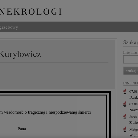
ogrzebowy
Szukaj
 Kuryłowicz
Imię i na
INNE NE
07.0
Dziek
07.0
Nasze
m wiadomość o tragicznej i niespodziewanej śmierci
Jacek
Z wie
Pana
Małgo
W dni