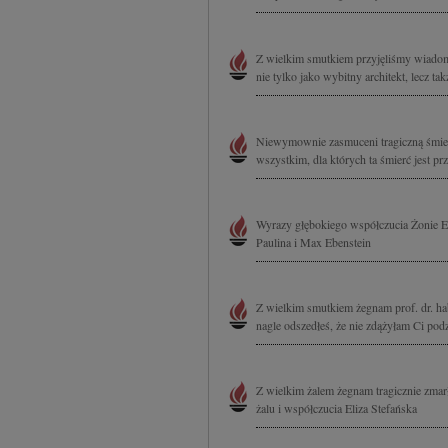
Z wielkim smutkiem przyjęliśmy wiadomo
nie tylko jako wybitny architekt, lecz 
Niewymownie zasmuceni tragiczną śmier
wszystkim, dla których ta śmierć jest p
Wyrazy głębokiego współczucia Żonie Ew
Paulina i Max Ebenstein
Z wielkim smutkiem żegnam prof. dr. ha
nagle odszedłeś, że nie zdążyłam Ci podzi
Z wielkim żalem żegnam tragicznie zma
żalu i współczucia Eliza Stefańska