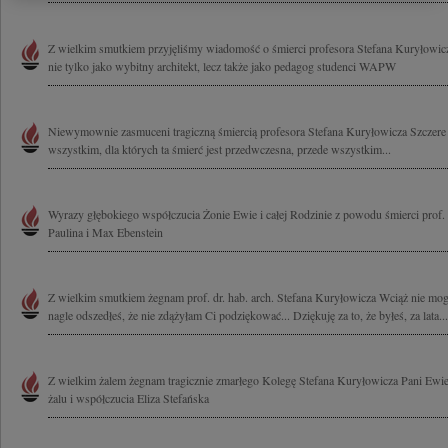
Z wielkim smutkiem przyjęliśmy wiadomość o śmierci profesora Stefana Kuryłowicz
nie tylko jako wybitny architekt, lecz także jako pedagog studenci WAPW
Niewymownie zasmuceni tragiczną śmiercią profesora Stefana Kuryłowicza Szczer
wszystkim, dla których ta śmierć jest przedwczesna, przede wszystkim...
Wyrazy głębokiego współczucia Żonie Ewie i całej Rodzinie z powodu śmierci prof.
Paulina i Max Ebenstein
Z wielkim smutkiem żegnam prof. dr. hab. arch. Stefana Kuryłowicza Wciąż nie mog
nagle odszedłeś, że nie zdążyłam Ci podziękować... Dziękuję za to, że byłeś, za lata...
Z wielkim żalem żegnam tragicznie zmarłego Kolegę Stefana Kuryłowicza Pani Ewi
żalu i współczucia Eliza Stefańska