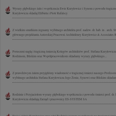
Wyrazy głębokiego żalu i współczucia Ewie Kuryłowicz i Synom z powodu tragicznej
Kuryłowicza składaj Elżbieta i Piotr Rafalscy
Z wielkim smutkiem żegnamy wybitnego architekta prof. nadzw. dr. hab. in . arch. S
głównego projektanta Autorskiej Pracowni Architektury Kuryłowicz & Associates Ro
Poruszeni nagłą i tragiczną śmiercią Kolegów architektów prof. Stefana Kuryłowicz
Rodzinom, Bliskim oraz Współpracownikom składamy wyrazy głębokiego...
Z prawdziwym żalem przyjęliśmy wiadomość o tragicznej śmierci naszego Profesora
wybitnego architekta Stefana Kuryłowicza Jego Żonie, Synowi oraz Bliskim składamy
Rodzinie i Przyjaciołom wyrazy głębokiego współczucia z powodu śmierci prof. dr. h
Kuryłowicza składają Zarząd i pracownicy ES-SYSTEM SA
Ewie i Alinie Kuryłowicz oraz całej Rodzinie wyrazy współczucia po tragicznej śmi