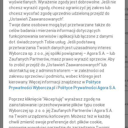
wyświetlanych. Wyrażenie zgody jest dobrowolne. Jeśli nie
chcesz wyrazić zgody, chcesz ograniczyć jej zakres lub
Z prawdziwym smutkiem przyjęliśmy wiadomość o tragicznej śmierci Profesora dr 
chcesz wycofać zgodę uprzednio udzieloną przejdź do
Wszystkie wybitne projekty na długo zapadną nam w pamięć Rodzinie, Przyjaciołom,
„Ustawień Zaawansowanych”.
Twoje dane osobowe mogą być przetwarzane także do
celów badania i mierzenia informacji dotyczących
Wstrząśnięci wiadomością o tragicznej śmierci Stefana Kuryłowicza w poczuciu nie
funkcjonowania serwisów i aplikacji lub łączone z danymi
Ewie Kuryłowicz wyrazy żalu i współczucia Jacek Kwieciński z rodziną
dot. świadczonych Tobie usług. Jeśli podstawą
przetwarzania Twoich danych jest uzasadniony interes
Wyborcza sp. z o.o., jej spółki powiązanej – Agora S.A. – lub
Z głębokim smutkiem i żalem przyjęliśmy wiadomość o tragicznej śmierci profesora
Zaufanych Partnerów, masz prawo wyrazić sprzeciw. Aby
wybitnego architekta i wspaniałego Człowieka Szczere wyrazy współczucia składamy
to zrobić przejdź do „Ustawień Zaawansowanych” lub
skontaktuj się z administratorem – w zależności od
zakresu sprzeciwu i podmiotu, wobec którego jest
Z powodu tragicznej śmierci prof. Stefana Kuryłowicza nieocenionej postaci świata a
kierowany. Więcej informacji znajdziesz w
Polityce
zaszczyt współpracować najszczersze wyrazy współczucia Rodzinie składają Prezes.
Prywatności Wyborcza.pl
i
Polityce Prywatności Agora S.A.
Poprzez kliknięcie "Akceptuję" wyrażasz zgodę na
Z głębokim smutkiem przyjęliśmy wiadomość o śmierci profesora Stefana Kuryłowic
zainstalowanie i przechowywanie plików typu cookie
życiu wszystkich nas, autorytetem w dziedzinie architektury i wzorem do...
Wyborczej sp. z o. o. jej Zaufanych Partnerów i Agora S.A.
na Twoim urządzeniu końcowym. Możesz też w każdej
chwili zmienić swoje preferencje dot. plików cookie,
Z głębokim żalem przyjęliśmy wiadomość o tragicznej śmierci Prof. dr. hab. archite
ponownie wywołując narzędzie do zarządzania Twoimi