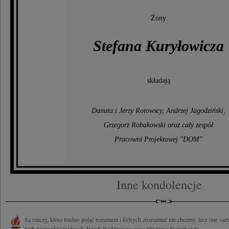
Żony
Stefana Kuryłowicza
składają
Danuta i Jerzy Rotowscy, Andrzej Jagodziński,
Grzegorz Robakowski oraz cały zespół
Pracowni Projektowej "DOM"
Inne kondolencje
Są rzeczy, które trudno pojąć rozumem i których zrozumieć nie chcemy, lecz one sa
tych niezwykle trudnych dniach Rodzinie naszego Mistrza i Nauczyciela...