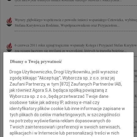
Wyrazy głębokiego współczucia z powodu śmierci wspaniałego Człowieka, wybitnego 
Stefana Kuryłowicza Rodzinie, Współpracownikom oraz Przyjaciołom...
6 czerwca 2011 roku zginął tragicznie wspaniały Kolega i Przyjaciel Stefan Kuryło
zza oceanu łączymy się myślami ze wszystkimi, których ta tragedia boleśnie...
Dbamy o Twoją prywatność
Z powodu tragicznej śmierci naszego Kolegi, wybitnego architekta prof. Stefana Ku
Droga Użytkowniczko, Drogi Użytkowniku, jeśli wyrazisz
Przyjaciołom oraz Współpracownikom składamy wyrazy głębokiego współczucia. Wra
zgodę klikając "Akceptuję", Wyborcza sp. z o.o. oraz jej
Zaufani Partnerzy, w tym [
872
] Zaufanych Partnerów IAB,
jak również Agora S.A. będąca spółką powiązaną z
Z wielkim smutkiem i żalem żegnam tragicznie zmarłego Kolegę profesora Stefana K
Wyborcza sp. z o.o., będą przetwarzać Twoje dane
tragedii składam wyrazy współczucia prof. Ewie Kuryłowicz wszystkim Bliskim i...
osobowe takie jak adresy IP, adresy e-mail czy
identyfikatory plików cookie lub inne informacje zapisane w
tych plikach do celów marketingowych, w szczególności
na potrzeby wyświetlania reklam dopasowanych do
Z wielkim żalem przyjęliśmy wiadomość o tragicznej śmierci wybitnego architekta, w
Konkursu Polski Cement w Architekturze prof. arch. Stefana Kuryłowicza Rodzinie 
Twoich zainteresowań i preferencji w swoich serwisach,
aplikacjach i w Internecie lub personalizacji treści w nich