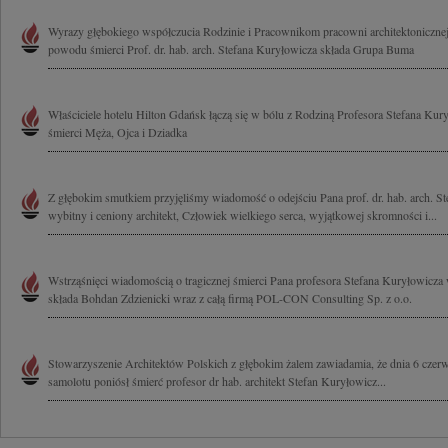
Wyrazy głębokiego współczucia Rodzinie i Pracownikom pracowni architektoniczne
powodu śmierci Prof. dr. hab. arch. Stefana Kuryłowicza składa Grupa Buma
Właściciele hotelu Hilton Gdańsk łączą się w bólu z Rodziną Profesora Stefana Kur
śmierci Męża, Ojca i Dziadka
Z głębokim smutkiem przyjęliśmy wiadomość o odejściu Pana prof. dr. hab. arch. S
wybitny i ceniony architekt, Człowiek wielkiego serca, wyjątkowej skromności i...
Wstrząśnięci wiadomością o tragicznej śmierci Pana profesora Stefana Kuryłowicza
składa Bohdan Zdzienicki wraz z całą firmą POL-CON Consulting Sp. z o.o.
Stowarzyszenie Architektów Polskich z głębokim żalem zawiadamia, że dnia 6 czerw
samolotu poniósł śmierć profesor dr hab. architekt Stefan Kuryłowicz...