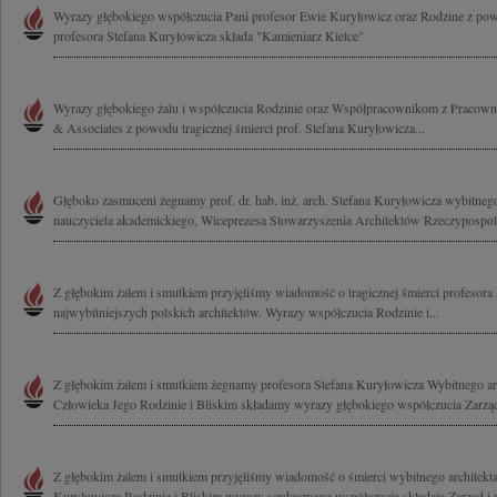
Wyrazy głębokiego współczucia Pani profesor Ewie Kuryłowicz oraz Rodzine z pow
profesora Stefana Kuryłowicza składa "Kamieniarz Kielce"
Wyrazy głębokiego żalu i współczucia Rodzinie oraz Współpracownikom z Pracowni
& Associates z powodu tragicznej śmierci prof. Stefana Kuryłowicza...
Głęboko zasmuceni żegnamy prof. dr. hab. inż. arch. Stefana Kuryłowicza wybitnego
nauczyciela akademickiego, Wiceprezesa Stowarzyszenia Architektów Rzeczypospolite
Z głębokim żalem i smutkiem przyjęliśmy wiadomość o tragicznej śmierci profesora
najwybitniejszych polskich architektów. Wyrazy współczucia Rodzinie i...
Z głębokim żalem i smutkiem żegnamy profesora Stefana Kuryłowicza Wybitnego arc
Człowieka Jego Rodzinie i Bliskim składamy wyrazy głębokiego współczucia Zarząd i
Z głębokim żalem i smutkiem przyjęliśmy wiadomość o śmierci wybitnego architekta
Kuryłowicza Rodzinie i Bliskim wyrazy serdecznego współczucia składają Zarząd i 