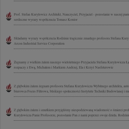
Prof. Stefan Kuryłowicz Architekt, Nauczyciel, Przyjaciel - pozostanie w naszej pa
serdeczne wyrazy współczucia Tomasz Konior
Składamy wyrazy współczucia Rodzinie tragicznie zmarłego profesora Stefana Kury
Arcon Industrial Service Corporation
Żegnamy z wielkim żalem naszego wieloletniego Przyjaciela Stefana Kuryłowicza 
rozpaczy z Ewą, Michałem i Markiem Andrzej, Ela i Krzyś Nasfeterowie
Z głębokim żalem żegnam profesora Stefana Kuryłowicza Wybitnego architekta, auto
biurowca Focus Filtrowa, bliskiego społeczności Instytutu Techniki Budowlanej i mn
Z głębokim żalem i smutkiem przyjęliśmy niespodziewaną wiadomość o śmierci profe
Kuryłowicza Panie Profesorze, pozostanie Pan z nami poprzez swoje dzieła. Rodzinie 