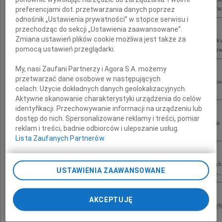
Rodzinie i Współpracownikom wyrazy szczerego współczucia składają Zarząd i Prac
preferencjami dot. przetwarzania danych poprzez
odnośnik „Ustawienia prywatności” w stopce serwisu i
przechodząc do sekcji „Ustawienia zaawansowane”.
Zmiana ustawień plików cookie możliwa jest także za
Z głębokim żalem i smutkiem żegnamy profesora Stefana Kuryłowicza oraz Jego W
pomocą ustawień przeglądarki.
Syropolskiego składamy wyrazy współczucia Rodzinie, Najbliższym oraz Współpra
My, nasi Zaufani Partnerzy i Agora S.A. możemy
przetwarzać dane osobowe w następujących
Wyrazy głębokiego współczucia Ewie i Rodzinie z powodu śmierci Stefana Kuryłow
celach:
Użycie dokładnych danych geolokalizacyjnych.
Staniszkis
Aktywne skanowanie charakterystyki urządzenia do celów
identyfikacji. Przechowywanie informacji na urządzeniu lub
dostęp do nich. Spersonalizowane reklamy i treści, pomiar
Wstrząśnięci tragiczną śmiercią Stefana - Funia składamy wyrazy współczucia Ewie 
reklam i treści, badnie odbiorców i ulepszanie usług.
Andrzej Bulanda i Włodzimierz Mucha wraz z zespołem
Lista Zaufanych Partnerów
Z głębokim smutkiem przyjęliśmy wiadomość o tragicznej śmierci prof. dr. hab. arc
USTAWIENIA ZAAWANSOWANE
projektu Hotelu Courtyard by Marriott w Warszawie przy Lotnisku im. F. Chopina...
AKCEPTUJĘ
Z żalem przyjęliśmy informację o śmierci Stefana Kuryłowicza Składamy wyrazy g
Kuryłowicz Grzegorz Piątek i Jarosław Trybuś, Wanda i Tadeusz Piątkowie