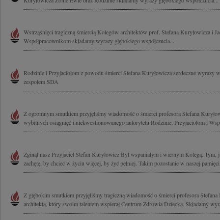
Kuryłowicza Żonie Ewie oraz Rodzinie składamy wyrazy głębokiego współczucia...
Wstrząśnięci tragiczną śmiercią Kolegów architektów prof. Stefana Kuryłowicza i 
Współpracownikom składamy wyrazy głębokiego współczucia...
Rodzinie i Przyjaciołom z powodu śmierci Stefana Kuryłowicza serdeczne wyrazy 
zespołem SDA
Z ogromnym smutkiem przyjęliśmy wiadomość o śmierci profesora Stefana Kuryło
wybitnych osiągnięć i niekwestionowanego autorytetu Rodzinie, Przyjaciołom i Ws
Zginął nasz Przyjaciel Stefan Kuryłowicz Był wspaniałym i wiernym Kolegą. Tym, ja
zachętę, by chcieć w życiu więcej, by żyć pełniej. Takim pozostanie w naszej pamięci
Z głębokim smutkiem przyjęliśmy tragiczną wiadomość o śmierci profesora Stefana
architekta, który swoim talentem wspierał Centrum Zdrowia Dziecka. Składamy wyra