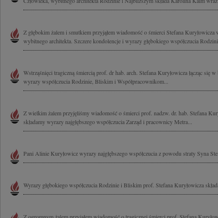
Człowieka, wybitnego architekta Rodzinie i Najbliższym składa Karolina Kaim wraz 
Z głębokim żalem i smutkiem przyjąłem wiadomość o śmierci Stefana Kuryłowicza 
wybitnego architekta. Szczere kondolencje i wyrazy głębokiego współczucia Rodzinie
Wstrząśnięci tragiczną śmiercią prof. dr hab. arch. Stefana Kuryłowicza łącząc się 
wyrazy współczucia Rodzinie, Bliskim i Współpracownikom...
Z wielkim żalem przyjęliśmy wiadomość o śmierci prof. nadzw. dr. hab. Stefana Kur
składamy wyrazy najgłębszego współczucia Zarząd i pracownicy Metra...
Pani Alinie Kuryłowicz wyrazy najgłębszego współczucia z powodu straty Syna St
Wyrazy głębokiego współczucia Rodzinie i Bliskim prof. Stefana Kuryłowicza skła
Z ogromnym żalem przyjąłem wiadomość o tragicznej śmierci prof. Stefana Kuryłowi