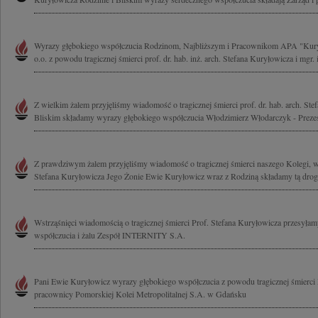
Wyrazy głębokiego współczucia Rodzinom, Najbliższym i Pracownikom APA "Kury
o.o. z powodu tragicznej śmierci prof. dr. hab. inż. arch. Stefana Kuryłowicza i mgr. i
Z wielkim żalem przyjęliśmy wiadomość o tragicznej śmierci prof. dr. hab. arch. Ste
Bliskim składamy wyrazy głębokiego współczucia Włodzimierz Włodarczyk - Prezes
Z prawdziwym żalem przyjęliśmy wiadomość o tragicznej śmierci naszego Kolegi, w
Stefana Kuryłowicza Jego Żonie Ewie Kuryłowicz wraz z Rodziną składamy tą drog
Wstrząśnięci wiadomością o tragicznej śmierci Prof. Stefana Kuryłowicza przesyła
współczucia i żalu Zespół INTERNITY S.A.
Pani Ewie Kuryłowicz wyrazy głębokiego współczucia z powodu tragicznej śmierci 
pracownicy Pomorskiej Kolei Metropolitalnej S.A. w Gdańsku