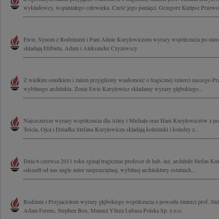
wykładowcy, wspaniałego człowieka. Cześć jego pamięci. Grzegorz Kiełpsz Przewod
Ewie, Synom z Rodzinami i Pani Alinie Kuryłowiczom wyrazy współczucia po nieod
składają Elżbieta, Adam i Aleksander Czyżewscy
Z wielkim smutkiem i żalem przyjęliśmy wiadomość o tragicznej śmierci naszego Pr
wybitnego architekta. Żonie Ewie Kuryłowicz składamy wyrazy głębokiego...
Najszczersze wyrazy współczucia dla Aliny i Michała oraz Hani Kuryłowiczów z p
Teścia, Ojca i Dziadka Stefana Kuryłowicza składają koleżanki i koledzy z...
Dnia 6 czerwca 2011 roku zginął tragicznie profesor dr hab. inż. architekt Stefan K
odszedł od nas nagle autor nieprzeciętnej, wybitnej architektury ostatnich...
Rodzinie i Przyjaciołom wyrazy głębokiego współczucia z powodu śmierci prof. Ste
Adam Ferens, Stephen Box, Manuel Yllera Lubasa Polska Sp. z o.o.