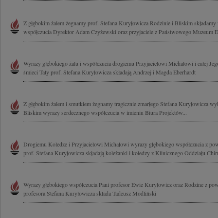
Z głębokim żalem żegnamy prof. Stefana Kuryłowicza Rodzinie i Bliskim składamy
współczucia Dyrektor Adam Czyżewski oraz przyjaciele z Państwowego Muzeum Et
Wyrazy głębokiego żalu i współczucia drogiemu Przyjacielowi Michałowi i całej Jeg
śmieci Taty prof. Stefana Kuryłowicza składają Andrzej i Magda Eberhardt
Z głębokim żalem i smutkiem żegnamy tragicznie zmarłego Stefana Kuryłowicza wybi
Bliskim wyrazy serdecznego współczucia w imieniu Biura Projektów...
Drogiemu Koledze i Przyjacielowi Michałowi wyrazy głębokiego współczucia z powo
prof. Stefana Kuryłowicza składają koleżanki i koledzy z Klinicznego Oddziału Chiru
Wyrazy głębokiego współczucia Pani profesor Ewie Kuryłowicz oraz Rodzine z pow
profesora Stefana Kuryłowicza składa Tadeusz Modliński