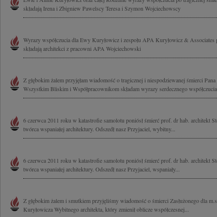
składają Irena i Zbigniew Pawelscy Teresa i Szymon Wojciechowscy
Wyrazy współczucia dla Ewy Kuryłowicz i zespołu APA Kuryłowicz & Associates p
składają architekci z pracowni APA Wojciechowski
Z głębokim żalem przyjęłam wiadomość o tragicznej i niespodziewanej śmierci Pana
Wszystkim Bliskim i Współpracownikom składam wyrazy serdecznego współczucia
6 czerwca 2011 roku w katastrofie samolotu poniósł śmierć prof. dr hab. architekt 
twórca wspaniałej architektury. Odszedł nasz Przyjaciel, wybitny...
6 czerwca 2011 roku w katastrofie samolotu poniósł śmierć prof. dr hab. architekt 
twórca wspaniałej architektury. Odszedł nasz Przyjaciel, wspaniały...
Z głębokim żalem i smutkiem przyjęliśmy wiadomość o śmierci Zasłużonego dla m.s
Kuryłowicza Wybitnego architekta, który zmienił oblicze współczesnej...