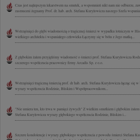
Czas jest najlepszym lekarstwem na smutek, a wspomnień nikt nam nie odbierze, z
zasmuceni żegnamy Prof. dr. hab. arch. Stefana Kuryłowicza naszego Szefa wspaniał
Wstrząśnięci do głębi wiadomością o tragicznej śmierci w wypadku lotniczym w His
wielkiego architekta i wspaniałego człowieka Łączymy się w bólu z Jego matką...
Z głębokim żalem przyjęliśmy wiadomość o śmierci prof. Stefana Kuryłowicza Rod
szczerego współczucia pracownicy firmy Arcadis Sp. z o.o.
Wstrząśnięci tragiczną śmiercią prof. dr hab. arch. Stefana Kuryłowicza łącząc się 
wyrazy współczucia Rodzinie, Bliskim i Współpracownikom...
"Nie umiera ten, kto trwa w pamięci żywych" Z wielkim smutkiem i głębokim żalem 
Stefana Kuryłowicza wyrazy głębokiego współczucia Rodzinie, Bliskim i...
Szczere kondolencje i wyrazy głębokiego współczucia z powodu śmierci Stefana K