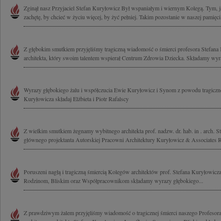
Zginął nasz Przyjaciel Stefan Kuryłowicz Był wspaniałym i wiernym Kolegą. Tym, ja
zachętę, by chcieć w życiu więcej, by żyć pełniej. Takim pozostanie w naszej pamięci
Z głębokim smutkiem przyjęliśmy tragiczną wiadomość o śmierci profesora Stefana
architekta, który swoim talentem wspierał Centrum Zdrowia Dziecka. Składamy wyra
Wyrazy głębokiego żalu i współczucia Ewie Kuryłowicz i Synom z powodu tragicznej
Kuryłowicza składaj Elżbieta i Piotr Rafalscy
Z wielkim smutkiem żegnamy wybitnego architekta prof. nadzw. dr. hab. in . arch. S
głównego projektanta Autorskiej Pracowni Architektury Kuryłowicz & Associates Ro
Poruszeni nagłą i tragiczną śmiercią Kolegów architektów prof. Stefana Kuryłowicz
Rodzinom, Bliskim oraz Współpracownikom składamy wyrazy głębokiego...
Z prawdziwym żalem przyjęliśmy wiadomość o tragicznej śmierci naszego Profesora