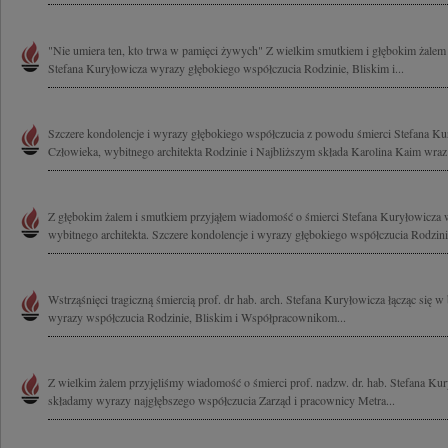
"Nie umiera ten, kto trwa w pamięci żywych" Z wielkim smutkiem i głębokim żalem 
Stefana Kuryłowicza wyrazy głębokiego współczucia Rodzinie, Bliskim i...
Szczere kondolencje i wyrazy głębokiego współczucia z powodu śmierci Stefana K
Człowieka, wybitnego architekta Rodzinie i Najbliższym składa Karolina Kaim wraz 
Z głębokim żalem i smutkiem przyjąłem wiadomość o śmierci Stefana Kuryłowicza 
wybitnego architekta. Szczere kondolencje i wyrazy głębokiego współczucia Rodzinie
Wstrząśnięci tragiczną śmiercią prof. dr hab. arch. Stefana Kuryłowicza łącząc się 
wyrazy współczucia Rodzinie, Bliskim i Współpracownikom...
Z wielkim żalem przyjęliśmy wiadomość o śmierci prof. nadzw. dr. hab. Stefana Kur
składamy wyrazy najgłębszego współczucia Zarząd i pracownicy Metra...