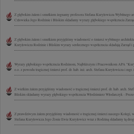
Z głębokim żalem i smutkiem żegnamy profesora Stefana Kuryłowicza Wybitnego arc
Człowieka Jego Rodzinie i Bliskim składamy wyrazy głębokiego współczucia Zarząd i
Z głębokim żalem i smutkiem przyjęliśmy wiadomość o śmierci wybitnego architekta
Kuryłowicza Rodzinie i Bliskim wyrazy serdecznego współczucia składają Zarząd i 
Wyrazy głębokiego współczucia Rodzinom, Najbliższym i Pracownikom APA "Kury
o.o. z powodu tragicznej śmierci prof. dr. hab. inż. arch. Stefana Kuryłowicza i mgr. i
Z wielkim żalem przyjęliśmy wiadomość o tragicznej śmierci prof. dr. hab. arch. Ste
Bliskim składamy wyrazy głębokiego współczucia Włodzimierz Włodarczyk - Prezes
Z prawdziwym żalem przyjęliśmy wiadomość o tragicznej śmierci naszego Kolegi, w
Stefana Kuryłowicza Jego Żonie Ewie Kuryłowicz wraz z Rodziną składamy tą drog