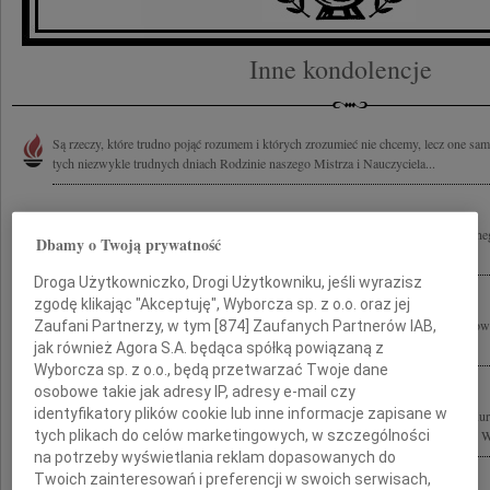
Inne kondolencje
Są rzeczy, które trudno pojąć rozumem i których zrozumieć nie chcemy, lecz one sa
tych niezwykle trudnych dniach Rodzinie naszego Mistrza i Nauczyciela...
Wyrazy głębokiego współczucia z powodu śmierci wspaniałego Człowieka, wybitnego 
Dbamy o Twoją prywatność
Stefana Kuryłowicza Rodzinie, Współpracownikom oraz Przyjaciołom...
Droga Użytkowniczko, Drogi Użytkowniku, jeśli wyrazisz
zgodę klikając "Akceptuję", Wyborcza sp. z o.o. oraz jej
6 czerwca 2011 roku zginął tragicznie wspaniały Kolega i Przyjaciel Stefan Kuryło
Zaufani Partnerzy, w tym [
874
] Zaufanych Partnerów IAB,
zza oceanu łączymy się myślami ze wszystkimi, których ta tragedia boleśnie...
jak również Agora S.A. będąca spółką powiązaną z
Wyborcza sp. z o.o., będą przetwarzać Twoje dane
osobowe takie jak adresy IP, adresy e-mail czy
identyfikatory plików cookie lub inne informacje zapisane w
Z powodu tragicznej śmierci naszego Kolegi, wybitnego architekta prof. Stefana Ku
tych plikach do celów marketingowych, w szczególności
Przyjaciołom oraz Współpracownikom składamy wyrazy głębokiego współczucia. Wra
na potrzeby wyświetlania reklam dopasowanych do
Twoich zainteresowań i preferencji w swoich serwisach,