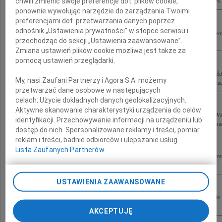
zaszczyt współpracować najszczersze wyrazy współczucia Rodzinie składają Prezes.
chwili zmienić swoje preferencje dot. plików cookie,
ponownie wywołując narzędzie do zarządzania Twoimi
preferencjami dot. przetwarzania danych poprzez
odnośnik „Ustawienia prywatności” w stopce serwisu i
Z głębokim smutkiem przyjęliśmy wiadomość o śmierci profesora Stefana Kuryłowic
przechodząc do sekcji „Ustawienia zaawansowane”.
życiu wszystkich nas, autorytetem w dziedzinie architektury i wzorem do...
Zmiana ustawień plików cookie możliwa jest także za
pomocą ustawień przeglądarki.
Z głębokim żalem przyjęliśmy wiadomość o tragicznej śmierci Prof. dr. hab. archite
My, nasi Zaufani Partnerzy i Agora S.A. możemy
Rodzinie i Współpracownikom wyrazy szczerego współczucia składają Zarząd i Prac
przetwarzać dane osobowe w następujących
celach:
Użycie dokładnych danych geolokalizacyjnych.
Aktywne skanowanie charakterystyki urządzenia do celów
Z głębokim żalem i smutkiem żegnamy profesora Stefana Kuryłowicza oraz Jego W
identyfikacji. Przechowywanie informacji na urządzeniu lub
Syropolskiego składamy wyrazy współczucia Rodzinie, Najbliższym oraz Współpra
dostęp do nich. Spersonalizowane reklamy i treści, pomiar
reklam i treści, badnie odbiorców i ulepszanie usług.
Lista Zaufanych Partnerów
Wyrazy głębokiego współczucia Ewie i Rodzinie z powodu śmierci Stefana Kuryłow
Staniszkis
USTAWIENIA ZAAWANSOWANE
Wstrząśnięci tragiczną śmiercią Stefana - Funia składamy wyrazy współczucia Ewie 
Andrzej Bulanda i Włodzimierz Mucha wraz z zespołem
AKCEPTUJĘ