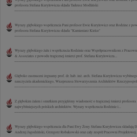
profesora Stefana Kuryłowicza składa Tadeusz Modliński
Wyrazy głębokiego współczucia Pani profesor Ewie Kuryłowicz oraz Rodzine z pow
profesora Stefana Kuryłowicza składa "Kamieniarz Kielce"
Wyrazy głębokiego żalu i współczucia Rodzinie oraz Współpracownikom z Pracowni
& Associates z powodu tragicznej śmierci prof. Stefana Kuryłowicza...
Głęboko zasmuceni żegnamy prof. dr. hab. inż. arch. Stefana Kuryłowicza wybitnego
nauczyciela akademickiego, Wiceprezesa Stowarzyszenia Architektów Rzeczypospolite
Z głębokim żalem i smutkiem przyjęliśmy wiadomość o tragicznej śmierci profesora
najwybitniejszych polskich architektów. Wyrazy współczucia Rodzinie i...
Wyrazy głębokiego współczucia dla Pani Ewy Żony Stefana Kuryłowicza składają D
Andrzej Jagodziński, Grzegorz Robakowski oraz cały zespół Pracowni Projektowej..