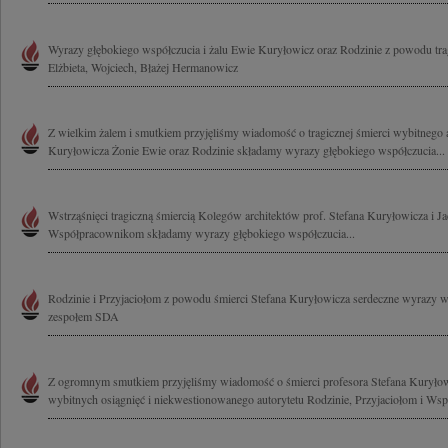
Wyrazy głębokiego współczucia i żalu Ewie Kuryłowicz oraz Rodzinie z powodu tragi
Elżbieta, Wojciech, Błażej Hermanowicz
Z wielkim żalem i smutkiem przyjęliśmy wiadomość o tragicznej śmierci wybitnego ar
Kuryłowicza Żonie Ewie oraz Rodzinie składamy wyrazy głębokiego współczucia...
Wstrząśnięci tragiczną śmiercią Kolegów architektów prof. Stefana Kuryłowicza i 
Współpracownikom składamy wyrazy głębokiego współczucia...
Rodzinie i Przyjaciołom z powodu śmierci Stefana Kuryłowicza serdeczne wyrazy 
zespołem SDA
Z ogromnym smutkiem przyjęliśmy wiadomość o śmierci profesora Stefana Kuryło
wybitnych osiągnięć i niekwestionowanego autorytetu Rodzinie, Przyjaciołom i Ws