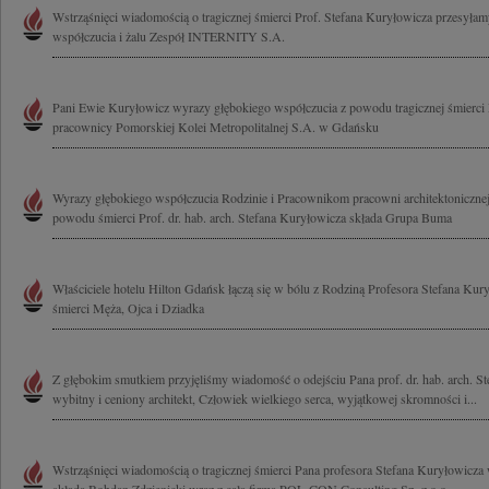
Wstrząśnięci wiadomością o tragicznej śmierci Prof. Stefana Kuryłowicza przesyła
współczucia i żalu Zespół INTERNITY S.A.
Pani Ewie Kuryłowicz wyrazy głębokiego współczucia z powodu tragicznej śmierci 
pracownicy Pomorskiej Kolei Metropolitalnej S.A. w Gdańsku
Wyrazy głębokiego współczucia Rodzinie i Pracownikom pracowni architektoniczne
powodu śmierci Prof. dr. hab. arch. Stefana Kuryłowicza składa Grupa Buma
Właściciele hotelu Hilton Gdańsk łączą się w bólu z Rodziną Profesora Stefana Kur
śmierci Męża, Ojca i Dziadka
Z głębokim smutkiem przyjęliśmy wiadomość o odejściu Pana prof. dr. hab. arch. S
wybitny i ceniony architekt, Człowiek wielkiego serca, wyjątkowej skromności i...
Wstrząśnięci wiadomością o tragicznej śmierci Pana profesora Stefana Kuryłowicza