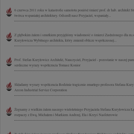
6 czerwca 2011 roku w katastrofie samolotu poniósł śmierć prof. dr hab. architekt 
twórca wspaniałej architektury. Odszedł nasz Przyjaciel, wspaniały...
Z głębokim żalem i smutkiem przyjęliśmy wiadomość o śmierci Zasłużonego dla m.s
Kuryłowicza Wybitnego architekta, który zmienił oblicze współczesnej...
Prof. Stefan Kuryłowicz Architekt, Nauczyciel, Przyjaciel - pozostanie w naszej pa
serdeczne wyrazy współczucia Tomasz Konior
Składamy wyrazy współczucia Rodzinie tragicznie zmarłego profesora Stefana Kury
Arcon Industrial Service Corporation
Żegnamy z wielkim żalem naszego wieloletniego Przyjaciela Stefana Kuryłowicza 
rozpaczy z Ewą, Michałem i Markiem Andrzej, Ela i Krzyś Nasfeterowie