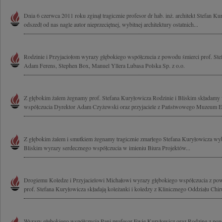
Dnia 6 czerwca 2011 roku zginął tragicznie profesor dr hab. inż. architekt Stefan K
odszedł od nas nagle autor nieprzeciętnej, wybitnej architektury ostatnich...
Rodzinie i Przyjaciołom wyrazy głębokiego współczucia z powodu śmierci prof. Ste
Adam Ferens, Stephen Box, Manuel Yllera Lubasa Polska Sp. z o.o.
Z głębokim żalem żegnamy prof. Stefana Kuryłowicza Rodzinie i Bliskim składamy
współczucia Dyrektor Adam Czyżewski oraz przyjaciele z Państwowego Muzeum Et
Z głębokim żalem i smutkiem żegnamy tragicznie zmarłego Stefana Kuryłowicza wybi
Bliskim wyrazy serdecznego współczucia w imieniu Biura Projektów...
Drogiemu Koledze i Przyjacielowi Michałowi wyrazy głębokiego współczucia z powo
prof. Stefana Kuryłowicza składają koleżanki i koledzy z Klinicznego Oddziału Chiru
Wyrazy głębokiego współczucia Pani profesor Ewie Kuryłowicz oraz Rodzine z pow