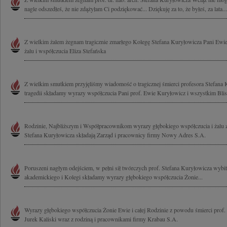
nagle odszedłeś, że nie zdążyłam Ci podziękować... Dziękuję za to, że byłeś, za lata...
Z wielkim żalem żegnam tragicznie zmarłego Kolegę Stefana Kuryłowicza Pani Ewi
żalu i współczucia Eliza Stefańska
Z wielkim smutkiem przyjęliśmy wiadomość o tragicznej śmierci profesora Stefana 
tragedii składamy wyrazy współczucia Pani prof. Ewie Kuryłowicz i wszystkim Blis
Rodzinie, Najbliższym i Współpracownikom wyrazy głębokiego współczucia i żalu 
Stefana Kuryłowicza składają Zarząd i pracownicy firmy Nowy Adres S.A.
Poruszeni nagłym odejściem, w pełni sił twórczych prof. Stefana Kuryłowicza wybitn
akademickiego i Kolegi składamy wyrazy głębokiego współczucia Żonie...
Wyrazy głębokiego współczucia Żonie Ewie i całej Rodzinie z powodu śmierci prof.
Jurek Kaliski wraz z rodziną i pracownikami firmy Krabau S.A.