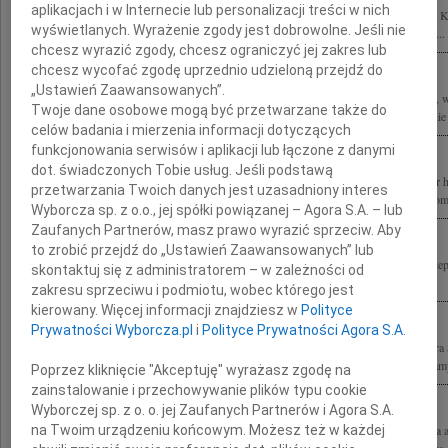
aplikacjach i w Internecie lub personalizacji treści w nich
Z wielkim smutkiem i żalem żegnam tragicznie zmarłego Kolegę profesora Stefana K
wyświetlanych. Wyrażenie zgody jest dobrowolne. Jeśli nie
tragedii składam wyrazy współczucia prof. Ewie Kuryłowicz wszystkim Bliskim i...
chcesz wyrazić zgody, chcesz ograniczyć jej zakres lub
chcesz wycofać zgodę uprzednio udzieloną przejdź do
„Ustawień Zaawansowanych”.
Z wielkim żalem przyjęliśmy wiadomość o tragicznej śmierci wybitnego architekta, w
Twoje dane osobowe mogą być przetwarzane także do
Konkursu Polski Cement w Architekturze prof. arch. Stefana Kuryłowicza Rodzinie 
celów badania i mierzenia informacji dotyczących
funkcjonowania serwisów i aplikacji lub łączone z danymi
dot. świadczonych Tobie usług. Jeśli podstawą
Z prawdziwym smutkiem przyjęliśmy wiadomość o tragicznej śmierci Profesora dr 
przetwarzania Twoich danych jest uzasadniony interes
Wszystkie wybitne projekty na długo zapadną nam w pamięć Rodzinie, Przyjaciołom,
Wyborcza sp. z o.o., jej spółki powiązanej – Agora S.A. – lub
Zaufanych Partnerów, masz prawo wyrazić sprzeciw. Aby
to zrobić przejdź do „Ustawień Zaawansowanych” lub
Wstrząśnięci wiadomością o tragicznej śmierci Stefana Kuryłowicza w poczuciu nie
skontaktuj się z administratorem – w zależności od
Ewie Kuryłowicz wyrazy żalu i współczucia Jacek Kwieciński z rodziną
zakresu sprzeciwu i podmiotu, wobec którego jest
kierowany. Więcej informacji znajdziesz w
Polityce
Prywatności Wyborcza.pl
i
Polityce Prywatności Agora S.A.
Z głębokim smutkiem i żalem przyjęliśmy wiadomość o tragicznej śmierci profesora
wybitnego architekta i wspaniałego Człowieka Szczere wyrazy współczucia składamy
Poprzez kliknięcie "Akceptuję" wyrażasz zgodę na
zainstalowanie i przechowywanie plików typu cookie
Wyborczej sp. z o. o. jej Zaufanych Partnerów i Agora S.A.
na Twoim urządzeniu końcowym. Możesz też w każdej
Z powodu tragicznej śmierci prof. Stefana Kuryłowicza nieocenionej postaci świata a