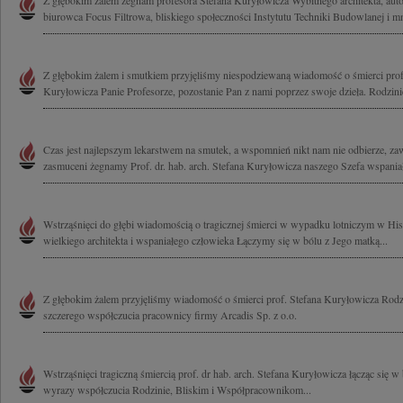
Z głębokim żalem żegnam profesora Stefana Kuryłowicza Wybitnego architekta, auto
biurowca Focus Filtrowa, bliskiego społeczności Instytutu Techniki Budowlanej i mn
Z głębokim żalem i smutkiem przyjęliśmy niespodziewaną wiadomość o śmierci profe
Kuryłowicza Panie Profesorze, pozostanie Pan z nami poprzez swoje dzieła. Rodzinie 
Czas jest najlepszym lekarstwem na smutek, a wspomnień nikt nam nie odbierze, z
zasmuceni żegnamy Prof. dr. hab. arch. Stefana Kuryłowicza naszego Szefa wspaniał
Wstrząśnięci do głębi wiadomością o tragicznej śmierci w wypadku lotniczym w His
wielkiego architekta i wspaniałego człowieka Łączymy się w bólu z Jego matką...
Z głębokim żalem przyjęliśmy wiadomość o śmierci prof. Stefana Kuryłowicza Rod
szczerego współczucia pracownicy firmy Arcadis Sp. z o.o.
Wstrząśnięci tragiczną śmiercią prof. dr hab. arch. Stefana Kuryłowicza łącząc się 
wyrazy współczucia Rodzinie, Bliskim i Współpracownikom...