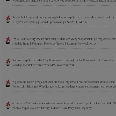
wybitnego architekta Stefana Kuryłowicza Jego Żonie, Synowi oraz Bliskim składamy
Rodzinie i Przyjaciołom wyrazy głębokiego współczucia z powodu śmierci prof. dr. h
Kuryłowicza składają Zarząd i pracownicy ES-SYSTEM SA
Ewie i Alinie Kuryłowicz oraz całej Rodzinie wyrazy współczucia po tragicznej śmi
składają Irena i Zbigniew Pawelscy Teresa i Szymon Wojciechowscy
Wyrazy współczucia dla Ewy Kuryłowicz i zespołu APA Kuryłowicz & Associates p
składają architekci z pracowni APA Wojciechowski
Z głębokim żalem przyjęłam wiadomość o tragicznej i niespodziewanej śmierci Pana
Wszystkim Bliskim i Współpracownikom składam wyrazy serdecznego współczucia
6 czerwca 2011 roku w katastrofie samolotu poniósł śmierć prof. dr hab. architekt 
twórca wspaniałej architektury. Odszedł nasz Przyjaciel, wybitny...