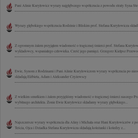
Pani Alinie Kuryłowicz wyrazy najgłębszego współczucia z powodu straty Syna St
Wyrazy głębokiego współczucia Rodzinie i Bliskim prof. Stefana Kuryłowicza skła
Z ogromnym żalem przyjąłem wiadomość o tragicznej śmierci prof. Stefana Kuryłowi
wykładowcy, wspaniałego człowieka. Cześć jego pamięci. Grzegorz Kiełpsz Przewod
Ewie, Synom z Rodzinami i Pani Alinie Kuryłowiczom wyrazy współczucia po nieod
składają Elżbieta, Adam i Aleksander Czyżewscy
Z wielkim smutkiem i żalem przyjęliśmy wiadomość o tragicznej śmierci naszego Pr
wybitnego architekta. Żonie Ewie Kuryłowicz składamy wyrazy głębokiego...
Najszczersze wyrazy współczucia dla Aliny i Michała oraz Hani Kuryłowiczów z p
Teścia, Ojca i Dziadka Stefana Kuryłowicza składają koleżanki i koledzy z...