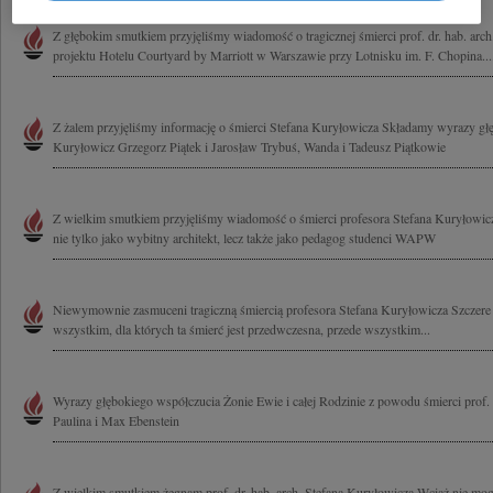
Z głębokim smutkiem przyjęliśmy wiadomość o tragicznej śmierci prof. dr. hab. arc
projektu Hotelu Courtyard by Marriott w Warszawie przy Lotnisku im. F. Chopina...
Z żalem przyjęliśmy informację o śmierci Stefana Kuryłowicza Składamy wyrazy g
Kuryłowicz Grzegorz Piątek i Jarosław Trybuś, Wanda i Tadeusz Piątkowie
Z wielkim smutkiem przyjęliśmy wiadomość o śmierci profesora Stefana Kuryłowicz
nie tylko jako wybitny architekt, lecz także jako pedagog studenci WAPW
Niewymownie zasmuceni tragiczną śmiercią profesora Stefana Kuryłowicza Szczer
wszystkim, dla których ta śmierć jest przedwczesna, przede wszystkim...
Wyrazy głębokiego współczucia Żonie Ewie i całej Rodzinie z powodu śmierci prof.
Paulina i Max Ebenstein
Z wielkim smutkiem żegnam prof. dr. hab. arch. Stefana Kuryłowicza Wciąż nie mog