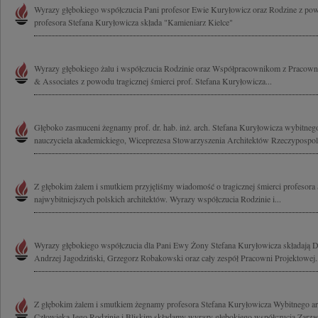
Wyrazy głębokiego współczucia Pani profesor Ewie Kuryłowicz oraz Rodzine z pow
profesora Stefana Kuryłowicza składa "Kamieniarz Kielce"
Wyrazy głębokiego żalu i współczucia Rodzinie oraz Współpracownikom z Pracowni
& Associates z powodu tragicznej śmierci prof. Stefana Kuryłowicza...
Głęboko zasmuceni żegnamy prof. dr. hab. inż. arch. Stefana Kuryłowicza wybitnego
nauczyciela akademickiego, Wiceprezesa Stowarzyszenia Architektów Rzeczypospolite
Z głębokim żalem i smutkiem przyjęliśmy wiadomość o tragicznej śmierci profesora
najwybitniejszych polskich architektów. Wyrazy współczucia Rodzinie i...
Wyrazy głębokiego współczucia dla Pani Ewy Żony Stefana Kuryłowicza składają D
Andrzej Jagodziński, Grzegorz Robakowski oraz cały zespół Pracowni Projektowej..
Z głębokim żalem i smutkiem żegnamy profesora Stefana Kuryłowicza Wybitnego arc
Człowieka Jego Rodzinie i Bliskim składamy wyrazy głębokiego współczucia Zarząd i