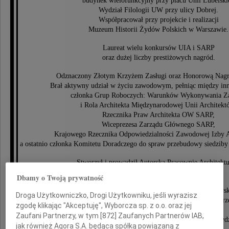
budynek wielofunkcyjny przy placu Unii Lubelskie
Wydział Filologii UW przy ulicy Dobrej.
Współpracował przy projekcie i realizacji
Muzeum Historii Żydów Polskich w Warszawie.
Laureat wielu konkursów UIA i SARP
oraz dużej liczby prestiżowych nagród.
Odznaczony Złotym Krzyżem Zasługi oraz Honorową Nag
Brał aktywny udział w życiu zawodowym, pełniąc między in
członka Grup Roboczych: Warunków Wykonywania 
i Rola Architekta Międzynarodowej Unii Architekt
Rzecznika Praw Architekta OW SARP,
Wiceprezesa Zarządu Głównego SARP,
Krajowego Rzecznika Odpowiedzialności Zawodowej Izby A
a ostatnio członka Komitetu Doradczego do spraw przebudowy siedz
Stworzył i prowadził Autorską Pracownię Architektu
Kuryłowicz & Associates.
Dbamy o Twoją prywatność
Pracował na Wydziale Architektury Politechniki Warszawski
Droga Użytkowniczko, Drogi Użytkowniku, jeśli wyrazisz
ostatnio jako kierownik Pracowni Architektury Wielkoprz
zgodę klikając "Akceptuję", Wyborcza sp. z o.o. oraz jej
i Przemysłowej.
Zaufani Partnerzy, w tym [
872
] Zaufanych Partnerów IAB,
Pełnił funkcję przewodniczącego Komisji Rady Wydz
jak również Agora S.A. będąca spółką powiązaną z