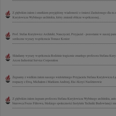
Z głębokim żalem i smutkiem przyjęliśmy wiadomość o śmierci Zasłużonego dla m.s
Kuryłowicza Wybitnego architekta, który zmienił oblicze współczesnej...
Prof. Stefan Kuryłowicz Architekt, Nauczyciel, Przyjaciel - pozostanie w naszej pa
serdeczne wyrazy współczucia Tomasz Konior
Składamy wyrazy współczucia Rodzinie tragicznie zmarłego profesora Stefana Kury
Arcon Industrial Service Corporation
Żegnamy z wielkim żalem naszego wieloletniego Przyjaciela Stefana Kuryłowicza 
rozpaczy z Ewą, Michałem i Markiem Andrzej, Ela i Krzyś Nasfeterowie
Z głębokim żalem żegnam profesora Stefana Kuryłowicza Wybitnego architekta, auto
biurowca Focus Filtrowa, bliskiego społeczności Instytutu Techniki Budowlanej i mn