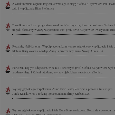
Z wielkim żalem żegnam tragicznie zmarłego Kolegę Stefana Kuryłowicza Pani Ewi
żalu i współczucia Eliza Stefańska
Z wielkim smutkiem przyjęliśmy wiadomość o tragicznej śmierci profesora Stefana 
tragedii składamy wyrazy współczucia Pani prof. Ewie Kuryłowicz i wszystkim Blis
Rodzinie, Najbliższym i Współpracownikom wyrazy głębokiego współczucia i żalu 
Stefana Kuryłowicza składają Zarząd i pracownicy firmy Nowy Adres S.A.
Poruszeni nagłym odejściem, w pełni sił twórczych prof. Stefana Kuryłowicza wybitn
akademickiego i Kolegi składamy wyrazy głębokiego współczucia Żonie...
Wyrazy głębokiego współczucia Żonie Ewie i całej Rodzinie z powodu śmierci prof.
Jurek Kaliski wraz z rodziną i pracownikami firmy Krabau S.A.
Wyrazy głębokiego współczucia i żalu Ewie Kuryłowicz oraz Rodzinie z powodu tragi
Elżbieta, Wojciech, Błażej Hermanowicz