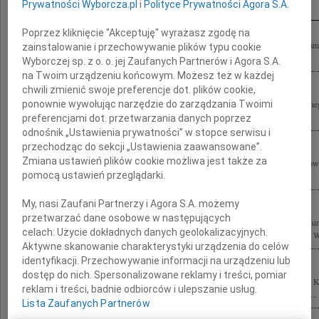
Prywatności Wyborcza.pl
i
Polityce Prywatności Agora S.A.
Poprzez kliknięcie "Akceptuję" wyrażasz zgodę na
Są rzeczy, które trudno pojąć rozumem i których zrozumieć nie chcemy, lecz one sa
zainstalowanie i przechowywanie plików typu cookie
tych niezwykle trudnych dniach Rodzinie naszego Mistrza i Nauczyciela...
Wyborczej sp. z o. o. jej Zaufanych Partnerów i Agora S.A.
na Twoim urządzeniu końcowym. Możesz też w każdej
chwili zmienić swoje preferencje dot. plików cookie,
ponownie wywołując narzędzie do zarządzania Twoimi
Wyrazy głębokiego współczucia z powodu śmierci wspaniałego Człowieka, wybitnego 
Stefana Kuryłowicza Rodzinie, Współpracownikom oraz Przyjaciołom...
preferencjami dot. przetwarzania danych poprzez
odnośnik „Ustawienia prywatności” w stopce serwisu i
przechodząc do sekcji „Ustawienia zaawansowane”.
Zmiana ustawień plików cookie możliwa jest także za
6 czerwca 2011 roku zginął tragicznie wspaniały Kolega i Przyjaciel Stefan Kuryło
pomocą ustawień przeglądarki.
zza oceanu łączymy się myślami ze wszystkimi, których ta tragedia boleśnie...
My, nasi Zaufani Partnerzy i Agora S.A. możemy
przetwarzać dane osobowe w następujących
Z powodu tragicznej śmierci naszego Kolegi, wybitnego architekta prof. Stefana Ku
celach:
Użycie dokładnych danych geolokalizacyjnych.
Przyjaciołom oraz Współpracownikom składamy wyrazy głębokiego współczucia. Wra
Aktywne skanowanie charakterystyki urządzenia do celów
identyfikacji. Przechowywanie informacji na urządzeniu lub
dostęp do nich. Spersonalizowane reklamy i treści, pomiar
Z wielkim smutkiem i żalem żegnam tragicznie zmarłego Kolegę profesora Stefana K
reklam i treści, badnie odbiorców i ulepszanie usług.
tragedii składam wyrazy współczucia prof. Ewie Kuryłowicz wszystkim Bliskim i...
Lista Zaufanych Partnerów