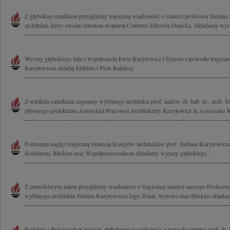
Z głębokim smutkiem przyjęliśmy tragiczną wiadomość o śmierci profesora Stefana
architekta, który swoim talentem wspierał Centrum Zdrowia Dziecka. Składamy wyra
Wyrazy głębokiego żalu i współczucia Ewie Kuryłowicz i Synom z powodu tragicznej
Kuryłowicza składaj Elżbieta i Piotr Rafalscy
Z wielkim smutkiem żegnamy wybitnego architekta prof. nadzw. dr. hab. in . arch. S
głównego projektanta Autorskiej Pracowni Architektury Kuryłowicz & Associates Ro
Poruszeni nagłą i tragiczną śmiercią Kolegów architektów prof. Stefana Kuryłowicz
Rodzinom, Bliskim oraz Współpracownikom składamy wyrazy głębokiego...
Z prawdziwym żalem przyjęliśmy wiadomość o tragicznej śmierci naszego Profesora
wybitnego architekta Stefana Kuryłowicza Jego Żonie, Synowi oraz Bliskim składamy
Rodzinie i Przyjaciołom wyrazy głębokiego współczucia z powodu śmierci prof. dr. h