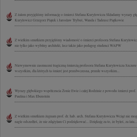
Z żalem przyjęliśmy informację o śmierci Stefana Kuryłowicza Składamy wyrazy g
Kuryłowicz Grzegorz Piątek i Jarosław Trybuś, Wanda i Tadeusz Piątkowie
Z wielkim smutkiem przyjęliśmy wiadomość o śmierci profesora Stefana Kuryłowicz
nie tylko jako wybitny architekt, lecz także jako pedagog studenci WAPW
Niewymownie zasmuceni tragiczną śmiercią profesora Stefana Kuryłowicza Szczer
wszystkim, dla których ta śmierć jest przedwczesna, przede wszystkim...
Wyrazy głębokiego współczucia Żonie Ewie i całej Rodzinie z powodu śmierci prof.
Paulina i Max Ebenstein
Z wielkim smutkiem żegnam prof. dr. hab. arch. Stefana Kuryłowicza Wciąż nie mog
nagle odszedłeś, że nie zdążyłam Ci podziękować... Dziękuję za to, że byłeś, za lata...