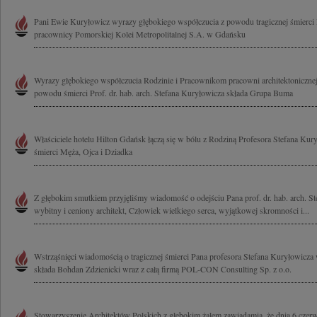
Pani Ewie Kuryłowicz wyrazy głębokiego współczucia z powodu tragicznej śmierci 
pracownicy Pomorskiej Kolei Metropolitalnej S.A. w Gdańsku
Wyrazy głębokiego współczucia Rodzinie i Pracownikom pracowni architektoniczne
powodu śmierci Prof. dr. hab. arch. Stefana Kuryłowicza składa Grupa Buma
Właściciele hotelu Hilton Gdańsk łączą się w bólu z Rodziną Profesora Stefana Kur
śmierci Męża, Ojca i Dziadka
Z głębokim smutkiem przyjęliśmy wiadomość o odejściu Pana prof. dr. hab. arch. S
wybitny i ceniony architekt, Człowiek wielkiego serca, wyjątkowej skromności i...
Wstrząśnięci wiadomością o tragicznej śmierci Pana profesora Stefana Kuryłowicza
składa Bohdan Zdzienicki wraz z całą firmą POL-CON Consulting Sp. z o.o.
Stowarzyszenie Architektów Polskich z głębokim żalem zawiadamia, że dnia 6 czerw