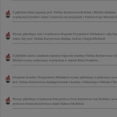
Z głębokim żalem żegnamy prof. Stefana Kuryłowicza Rodzinie i Bliskim składamy
współczucia Dyrektor Adam Czyżewski oraz przyjaciele z Państwowego Muzeum Et
Wyrazy głębokiego żalu i współczucia drogiemu Przyjacielowi Michałowi i całej Jeg
śmieci Taty prof. Stefana Kuryłowicza składają Andrzej i Magda Eberhardt
Z głębokim żalem i smutkiem żegnamy tragicznie zmarłego Stefana Kuryłowicza wybi
Bliskim wyrazy serdecznego współczucia w imieniu Biura Projektów...
Drogiemu Koledze i Przyjacielowi Michałowi wyrazy głębokiego współczucia z powo
prof. Stefana Kuryłowicza składają koleżanki i koledzy z Klinicznego Oddziału Chiru
Wyrazy głębokiego współczucia Pani profesor Ewie Kuryłowicz oraz Rodzine z pow
profesora Stefana Kuryłowicza składa Tadeusz Modliński