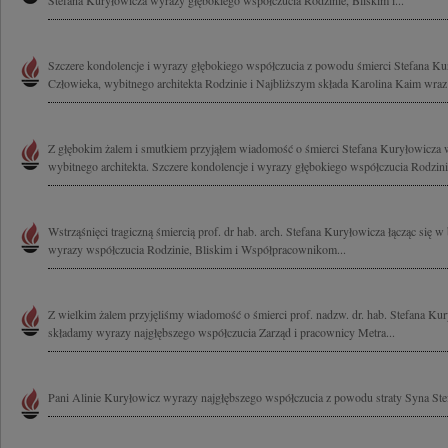
Stefana Kuryłowicza wyrazy głębokiego współczucia Rodzinie, Bliskim i...
Szczere kondolencje i wyrazy głębokiego współczucia z powodu śmierci Stefana K
Człowieka, wybitnego architekta Rodzinie i Najbliższym składa Karolina Kaim wraz 
Z głębokim żalem i smutkiem przyjąłem wiadomość o śmierci Stefana Kuryłowicza 
wybitnego architekta. Szczere kondolencje i wyrazy głębokiego współczucia Rodzinie
Wstrząśnięci tragiczną śmiercią prof. dr hab. arch. Stefana Kuryłowicza łącząc się 
wyrazy współczucia Rodzinie, Bliskim i Współpracownikom...
Z wielkim żalem przyjęliśmy wiadomość o śmierci prof. nadzw. dr. hab. Stefana Kur
składamy wyrazy najgłębszego współczucia Zarząd i pracownicy Metra...
Pani Alinie Kuryłowicz wyrazy najgłębszego współczucia z powodu straty Syna St