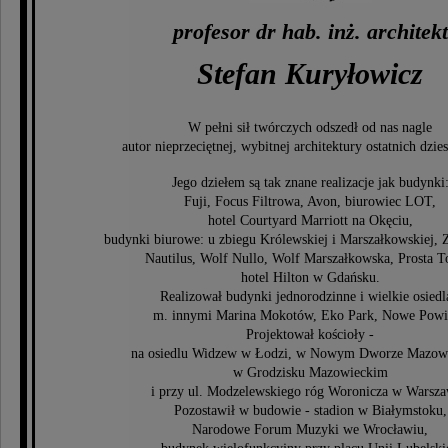
profesor dr hab. inż. architekt
Stefan Kuryłowicz
W pełni sił twórczych odszedł od nas nagle
autor nieprzeciętnej, wybitnej architektury ostatnich dzies
Jego dziełem są tak znane realizacje jak budynki
Fuji, Focus Filtrowa, Avon, biurowiec LOT,
hotel Courtyard Marriott na Okęciu,
budynki biurowe: u zbiegu Królewskiej i Marszałkowskiej, Z
Nautilus, Wolf Nullo, Wolf Marszałkowska, Prosta T
hotel Hilton w Gdańsku.
Realizował budynki jednorodzinne i wielkie osiedl
m. innymi Marina Mokotów, Eko Park, Nowe Powiś
Projektował kościoły -
na osiedlu Widzew w Łodzi, w Nowym Dworze Mazow
w Grodzisku Mazowieckim
i przy ul. Modzelewskiego róg Woronicza w Warsza
Pozostawił w budowie - stadion w Białymstoku,
Narodowe Forum Muzyki we Wrocławiu,