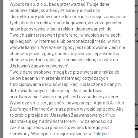
do spraw Kształcenia.
Wyborcza sp. z o.o., będą przetwarzać Twoje dane
Nauczyciel akademicki i autorytet, przyjaciel studen
osobowe takie jak adresy IP, adresy e-mail czy
łączący sukcesy zawodowe z działalnością dydaktyc
identyfikatory plików cookie lub inne informacje zapisane w
promotor wielu prac dyplomowych.
tych plikach do celów marketingowych, w szczególności
na potrzeby wyświetlania reklam dopasowanych do
Społeczność akademicka Wydziału Architektury Polite
Warszawskiej utraciła w Jego osobie wybitnego twó
Twoich zainteresowań i preferencji w swoich serwisach,
zaangażowanego architekta i cenionego profesora
aplikacjach i w Internecie lub personalizacji treści w nich
wyświetlanych. Wyrażenie zgody jest dobrowolne. Jeśli nie
Cześć Jego pamięci.
chcesz wyrazić zgody, chcesz ograniczyć jej zakres lub
chcesz wycofać zgodę uprzednio udzieloną przejdź do
„Ustawień Zaawansowanych”.
Rodzinie
Twoje dane osobowe mogą być przetwarzane także do
celów badania i mierzenia informacji dotyczących
funkcjonowania serwisów i aplikacji lub łączone z danymi
składamy wyrazy serdecznego współczucia
dot. świadczonych Tobie usług. Jeśli podstawą
przetwarzania Twoich danych jest uzasadniony interes
Wyborcza sp. z o.o., jej spółki powiązanej – Agora S.A. – lub
Dziekan, Rada Wydziału, społeczność akademick
Zaufanych Partnerów, masz prawo wyrazić sprzeciw. Aby
Wydziału Architektury Politechniki Warszawskiej
to zrobić przejdź do „Ustawień Zaawansowanych” lub
skontaktuj się z administratorem – w zależności od
zakresu sprzeciwu i podmiotu, wobec którego jest
kierowany. Więcej informacji znajdziesz w
Polityce
Inne kondolencje