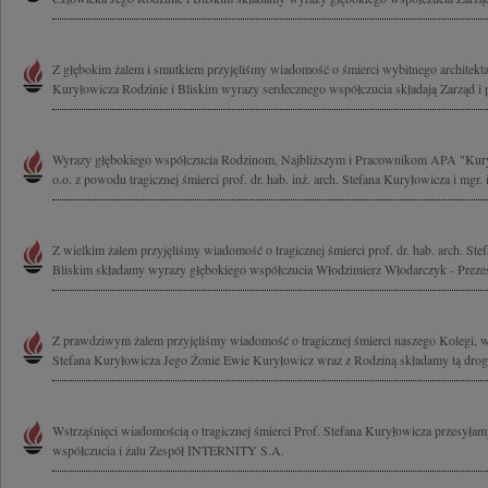
Z głębokim żalem i smutkiem przyjęliśmy wiadomość o śmierci wybitnego architekta
Kuryłowicza Rodzinie i Bliskim wyrazy serdecznego współczucia składają Zarząd i 
Wyrazy głębokiego współczucia Rodzinom, Najbliższym i Pracownikom APA "Kury
o.o. z powodu tragicznej śmierci prof. dr. hab. inż. arch. Stefana Kuryłowicza i mgr. i
Z wielkim żalem przyjęliśmy wiadomość o tragicznej śmierci prof. dr. hab. arch. Ste
Bliskim składamy wyrazy głębokiego współczucia Włodzimierz Włodarczyk - Prezes
Z prawdziwym żalem przyjęliśmy wiadomość o tragicznej śmierci naszego Kolegi, w
Stefana Kuryłowicza Jego Żonie Ewie Kuryłowicz wraz z Rodziną składamy tą drog
Wstrząśnięci wiadomością o tragicznej śmierci Prof. Stefana Kuryłowicza przesyła
współczucia i żalu Zespół INTERNITY S.A.