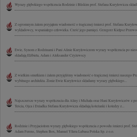
Wyrazy głębokiego współczucia Rodzinie i Bliskim prof. Stefana Kuryłowicza skła
Z ogromnym żalem przyjąłem wiadomość o tragicznej śmierci prof. Stefana Kuryłowi
wykładowcy, wspaniałego człowieka. Cześć jego pamięci. Grzegorz Kiełpsz Przewod
Ewie, Synom z Rodzinami i Pani Alinie Kuryłowiczom wyrazy współczucia po nieod
składają Elżbieta, Adam i Aleksander Czyżewscy
Z wielkim smutkiem i żalem przyjęliśmy wiadomość o tragicznej śmierci naszego Pr
wybitnego architekta. Żonie Ewie Kuryłowicz składamy wyrazy głębokiego...
Najszczersze wyrazy współczucia dla Aliny i Michała oraz Hani Kuryłowiczów z p
Teścia, Ojca i Dziadka Stefana Kuryłowicza składają koleżanki i koledzy z...
Rodzinie i Przyjaciołom wyrazy głębokiego współczucia z powodu śmierci prof. Ste
Adam Ferens, Stephen Box, Manuel Yllera Lubasa Polska Sp. z o.o.