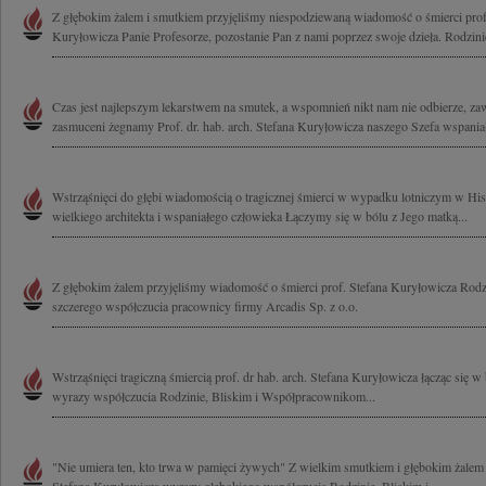
Z głębokim żalem i smutkiem przyjęliśmy niespodziewaną wiadomość o śmierci profe
Kuryłowicza Panie Profesorze, pozostanie Pan z nami poprzez swoje dzieła. Rodzinie 
Czas jest najlepszym lekarstwem na smutek, a wspomnień nikt nam nie odbierze, z
zasmuceni żegnamy Prof. dr. hab. arch. Stefana Kuryłowicza naszego Szefa wspaniał
Wstrząśnięci do głębi wiadomością o tragicznej śmierci w wypadku lotniczym w His
wielkiego architekta i wspaniałego człowieka Łączymy się w bólu z Jego matką...
Z głębokim żalem przyjęliśmy wiadomość o śmierci prof. Stefana Kuryłowicza Rod
szczerego współczucia pracownicy firmy Arcadis Sp. z o.o.
Wstrząśnięci tragiczną śmiercią prof. dr hab. arch. Stefana Kuryłowicza łącząc się 
wyrazy współczucia Rodzinie, Bliskim i Współpracownikom...
"Nie umiera ten, kto trwa w pamięci żywych" Z wielkim smutkiem i głębokim żalem 