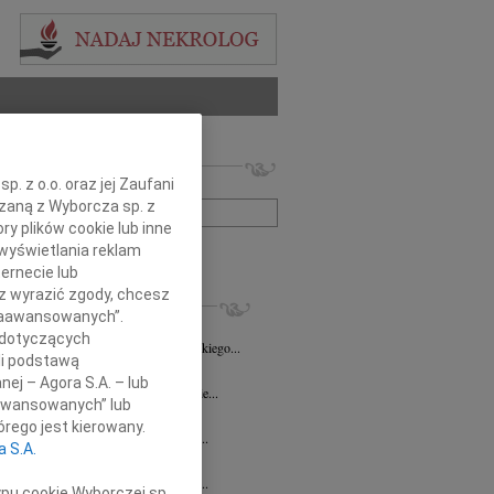
 nekrologów i wspomnień
. z o.o. oraz jej Zaufani
zwisko lub numer ogłoszenia:
ązaną z Wyborcza sp. z
ry plików cookie lub inne
wyświetlania reklam
+ szukanie zaawansowane
ernecie lub
sz wyrazić zgody, chcesz
KROLOGI
 Zaawansowanych”.
8.2026
Opole
 dotyczących
Danucie Juszczak-Puppel wyrazy głębokiego...
li podstawą
7.2026
Opole
nej – Agora S.A. – lub
ć zawsze jest niespodziewana, nigdy nie...
aawansowanych” lub
ech Pogorzelski
23.07.2026
Opole
rego jest kierowany.
bokim żalem przyjęliśmy wiadomość o...
a S.A.
sz Maksym
16.07.2026
Opole
bokim żalem przyjęliśmy wiadomość o...
ypu cookie Wyborczej sp.