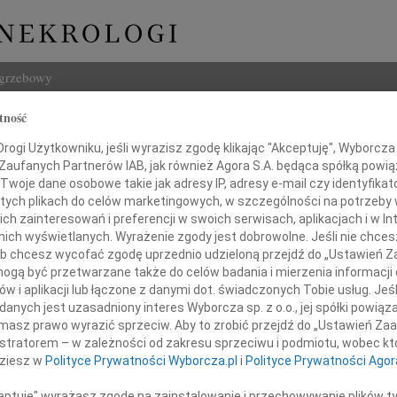
ogrzebowy
tność
Szukaj
rz Kubat
ogi Użytkowniku, jeśli wyrazisz zgodę klikając "Akceptuję", Wyborcza sp
Imię i na
 Zaufanych Partnerów IAB, jak również Agora S.A. będąca spółką powi
Twoje dane osobowe takie jak adresy IP, adresy e-mail czy identyfikato
 tych plikach do celów marketingowych, w szczególności na potrzeby 
 zainteresowań i preferencji w swoich serwisach, aplikacjach i w Int
w nich wyświetlanych. Wyrażenie zgody jest dobrowolne. Jeśli nie chce
INNE NE
 lub chcesz wycofać zgodę uprzednio udzieloną przejdź do „Ustawień
05.0
gą być przetwarzane także do celów badania i mierzenia informacji
Pani 
w i aplikacji lub łączone z danymi dot. świadczonych Tobie usług. Jeś
23.0
kim żalem przyjąłem wiadomość
nych jest uzasadniony interes Wyborcza sp. z o.o., jej spółki powiąza
Śmier
o tragicznej śmierci
masz prawo wyrazić sprzeciw. Aby to zrobić przejdź do „Ustawień Z
Wojci
istratorem – w zależności od zakresu sprzeciwu i podmiotu, wobec któ
Z głę
egorza Kubata
dziesz w
Polityce Prywatności Wyborcza.pl
i
Polityce Prywatności Agor
Janu
Z głę
ceptuję" wyrażasz zgodę na zainstalowanie i przechowywanie plików t