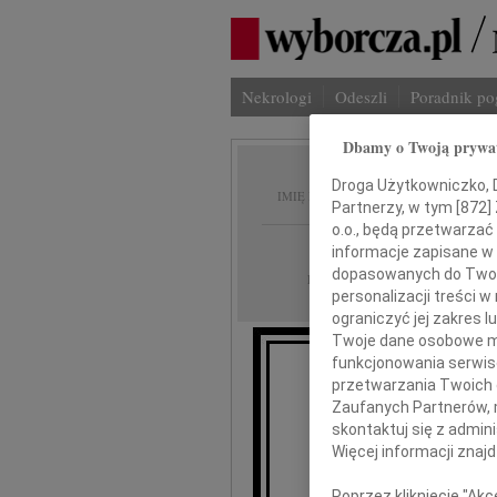
Nekrologi
Odeszli
Poradnik p
Dbamy o Twoją prywa
Grzego
Droga Użytkowniczko, Dr
IMIĘ I NAZWISKO:
Partnerzy, w tym [
872
]
o.o., będą przetwarzać 
Opole
REGION:
informacje zapisane w
dopasowanych do Twoich
09.06.2011
DATA EMISJI:
personalizacji treści 
ograniczyć jej zakres
Twoje dane osobowe mo
funkcjonowania serwisó
Z głębo
przetwarzania Twoich da
Zaufanych Partnerów, 
skontaktuj się z admin
Grz
Więcej informacji znaj
Poprzez kliknięcie "Ak