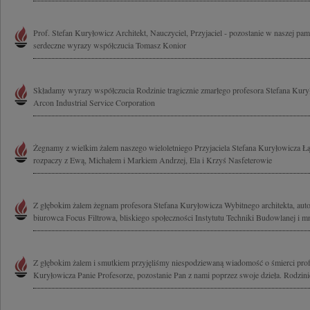
Prof. Stefan Kuryłowicz Architekt, Nauczyciel, Przyjaciel - pozostanie w naszej pa
serdeczne wyrazy współczucia Tomasz Konior
Składamy wyrazy współczucia Rodzinie tragicznie zmarłego profesora Stefana Kury
Arcon Industrial Service Corporation
Żegnamy z wielkim żalem naszego wieloletniego Przyjaciela Stefana Kuryłowicza 
rozpaczy z Ewą, Michałem i Markiem Andrzej, Ela i Krzyś Nasfeterowie
Z głębokim żalem żegnam profesora Stefana Kuryłowicza Wybitnego architekta, auto
biurowca Focus Filtrowa, bliskiego społeczności Instytutu Techniki Budowlanej i mn
Z głębokim żalem i smutkiem przyjęliśmy niespodziewaną wiadomość o śmierci profe
Kuryłowicza Panie Profesorze, pozostanie Pan z nami poprzez swoje dzieła. Rodzinie 