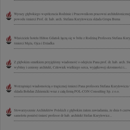
Wyrazy głębokiego współczucia Rodzinie i Pracownikom pracowni architektoniczne
powodu śmierci Prof. dr. hab. arch. Stefana Kuryłowicza składa Grupa Buma
Właściciele hotelu Hilton Gdańsk łączą się w bólu z Rodziną Profesora Stefana Kur
śmierci Męża, Ojca i Dziadka
Z głębokim smutkiem przyjęliśmy wiadomość o odejściu Pana prof. dr. hab. arch. S
wybitny i ceniony architekt, Człowiek wielkiego serca, wyjątkowej skromności i...
Wstrząśnięci wiadomością o tragicznej śmierci Pana profesora Stefana Kuryłowicza
składa Bohdan Zdzienicki wraz z całą firmą POL-CON Consulting Sp. z o.o.
Stowarzyszenie Architektów Polskich z głębokim żalem zawiadamia, że dnia 6 czerw
samolotu poniósł śmierć profesor dr hab. architekt Stefan Kuryłowicz...