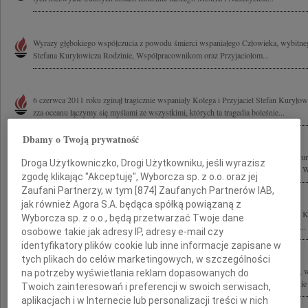
Wyrazy głębokiego współczucia z powodu śmierci wspaniałego Człowieka, wybitnego 
Stefana Kuryłowicza Rodzinie, Współpracownikom oraz Przyjaciołom...
6 czerwca 2011 roku zginął tragicznie wspaniały Kolega i Przyjaciel Stefan Kuryło
zza oceanu łączymy się myślami ze wszystkimi, których ta tragedia boleśnie...
Dbamy o Twoją prywatność
Z powodu tragicznej śmierci naszego Kolegi, wybitnego architekta prof. Stefana Ku
Droga Użytkowniczko, Drogi Użytkowniku, jeśli wyrazisz
Przyjaciołom oraz Współpracownikom składamy wyrazy głębokiego współczucia. Wra
zgodę klikając "Akceptuję", Wyborcza sp. z o.o. oraz jej
Zaufani Partnerzy, w tym [
874
] Zaufanych Partnerów IAB,
jak również Agora S.A. będąca spółką powiązaną z
Z wielkim smutkiem i żalem żegnam tragicznie zmarłego Kolegę profesora Stefana K
Wyborcza sp. z o.o., będą przetwarzać Twoje dane
tragedii składam wyrazy współczucia prof. Ewie Kuryłowicz wszystkim Bliskim i...
osobowe takie jak adresy IP, adresy e-mail czy
identyfikatory plików cookie lub inne informacje zapisane w
tych plikach do celów marketingowych, w szczególności
Z wielkim żalem przyjęliśmy wiadomość o tragicznej śmierci wybitnego architekta, w
na potrzeby wyświetlania reklam dopasowanych do
Konkursu Polski Cement w Architekturze prof. arch. Stefana Kuryłowicza Rodzinie 
Twoich zainteresowań i preferencji w swoich serwisach,
aplikacjach i w Internecie lub personalizacji treści w nich