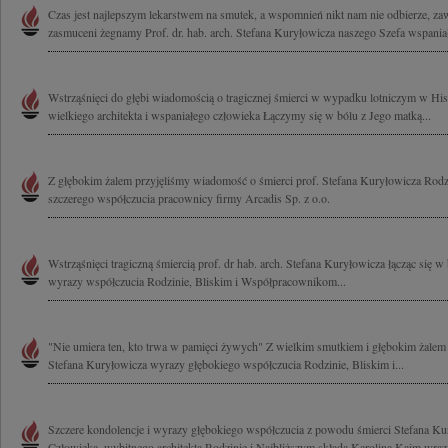
Czas jest najlepszym lekarstwem na smutek, a wspomnień nikt nam nie odbierze, z
zasmuceni żegnamy Prof. dr. hab. arch. Stefana Kuryłowicza naszego Szefa wspaniał
Wstrząśnięci do głębi wiadomością o tragicznej śmierci w wypadku lotniczym w His
wielkiego architekta i wspaniałego człowieka Łączymy się w bólu z Jego matką...
Z głębokim żalem przyjęliśmy wiadomość o śmierci prof. Stefana Kuryłowicza Rod
szczerego współczucia pracownicy firmy Arcadis Sp. z o.o.
Wstrząśnięci tragiczną śmiercią prof. dr hab. arch. Stefana Kuryłowicza łącząc się 
wyrazy współczucia Rodzinie, Bliskim i Współpracownikom...
"Nie umiera ten, kto trwa w pamięci żywych" Z wielkim smutkiem i głębokim żalem 
Stefana Kuryłowicza wyrazy głębokiego współczucia Rodzinie, Bliskim i...
Szczere kondolencje i wyrazy głębokiego współczucia z powodu śmierci Stefana K
Człowieka, wybitnego architekta Rodzinie i Najbliższym składa Karolina Kaim wraz 