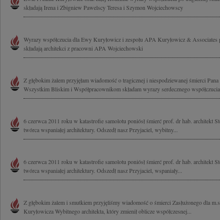
składają Irena i Zbigniew Pawelscy Teresa i Szymon Wojciechowscy
Wyrazy współczucia dla Ewy Kuryłowicz i zespołu APA Kuryłowicz & Associates p
składają architekci z pracowni APA Wojciechowski
Z głębokim żalem przyjęłam wiadomość o tragicznej i niespodziewanej śmierci Pana
Wszystkim Bliskim i Współpracownikom składam wyrazy serdecznego współczucia
6 czerwca 2011 roku w katastrofie samolotu poniósł śmierć prof. dr hab. architekt 
twórca wspaniałej architektury. Odszedł nasz Przyjaciel, wybitny...
6 czerwca 2011 roku w katastrofie samolotu poniósł śmierć prof. dr hab. architekt 
twórca wspaniałej architektury. Odszedł nasz Przyjaciel, wspaniały...
Z głębokim żalem i smutkiem przyjęliśmy wiadomość o śmierci Zasłużonego dla m.s
Kuryłowicza Wybitnego architekta, który zmienił oblicze współczesnej...