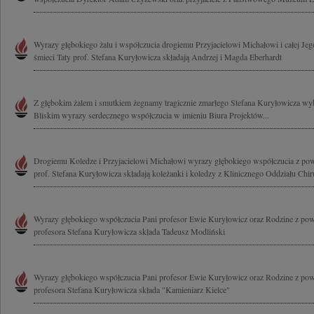
Wyrazy głębokiego żalu i współczucia drogiemu Przyjacielowi Michałowi i całej Jeg
śmieci Taty prof. Stefana Kuryłowicza składają Andrzej i Magda Eberhardt
Z głębokim żalem i smutkiem żegnamy tragicznie zmarłego Stefana Kuryłowicza wybi
Bliskim wyrazy serdecznego współczucia w imieniu Biura Projektów...
Drogiemu Koledze i Przyjacielowi Michałowi wyrazy głębokiego współczucia z powo
prof. Stefana Kuryłowicza składają koleżanki i koledzy z Klinicznego Oddziału Chiru
Wyrazy głębokiego współczucia Pani profesor Ewie Kuryłowicz oraz Rodzine z pow
profesora Stefana Kuryłowicza składa Tadeusz Modliński
Wyrazy głębokiego współczucia Pani profesor Ewie Kuryłowicz oraz Rodzine z pow
profesora Stefana Kuryłowicza składa "Kamieniarz Kielce"