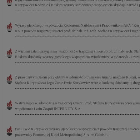
Kuryłowicza Rodzinie i Bliskim wyrazy serdecznego współczucia składają Zarząd i 
Wyrazy głębokiego współczucia Rodzinom, Najbliższym i Pracownikom APA "Kury
o.o. z powodu tragicznej śmierci prof. dr. hab. inż. arch. Stefana Kuryłowicza i mgr. i
Z wielkim żalem przyjęliśmy wiadomość o tragicznej śmierci prof. dr. hab. arch. Ste
Bliskim składamy wyrazy głębokiego współczucia Włodzimierz Włodarczyk - Prezes
Z prawdziwym żalem przyjęliśmy wiadomość o tragicznej śmierci naszego Kolegi, w
Stefana Kuryłowicza Jego Żonie Ewie Kuryłowicz wraz z Rodziną składamy tą drog
Wstrząśnięci wiadomością o tragicznej śmierci Prof. Stefana Kuryłowicza przesyła
współczucia i żalu Zespół INTERNITY S.A.
Pani Ewie Kuryłowicz wyrazy głębokiego współczucia z powodu tragicznej śmierci 
pracownicy Pomorskiej Kolei Metropolitalnej S.A. w Gdańsku