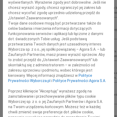
wyświetlanych. Wyrażenie zgody jest dobrowolne. Jeśli nie
Z prawdziwym smutkiem przyjęliśmy wiadomość o tragicznej śmierci Profesora dr 
chcesz wyrazić zgody, chcesz ograniczyć jej zakres lub
Wszystkie wybitne projekty na długo zapadną nam w pamięć Rodzinie, Przyjaciołom,
chcesz wycofać zgodę uprzednio udzieloną przejdź do
„Ustawień Zaawansowanych”.
Twoje dane osobowe mogą być przetwarzane także do
celów badania i mierzenia informacji dotyczących
Wstrząśnięci wiadomością o tragicznej śmierci Stefana Kuryłowicza w poczuciu nie
funkcjonowania serwisów i aplikacji lub łączone z danymi
Ewie Kuryłowicz wyrazy żalu i współczucia Jacek Kwieciński z rodziną
dot. świadczonych Tobie usług. Jeśli podstawą
przetwarzania Twoich danych jest uzasadniony interes
Wyborcza sp. z o.o., jej spółki powiązanej – Agora S.A. – lub
Z głębokim smutkiem i żalem przyjęliśmy wiadomość o tragicznej śmierci profesora
Zaufanych Partnerów, masz prawo wyrazić sprzeciw. Aby
wybitnego architekta i wspaniałego Człowieka Szczere wyrazy współczucia składamy
to zrobić przejdź do „Ustawień Zaawansowanych” lub
skontaktuj się z administratorem – w zależności od
zakresu sprzeciwu i podmiotu, wobec którego jest
Z powodu tragicznej śmierci prof. Stefana Kuryłowicza nieocenionej postaci świata a
kierowany. Więcej informacji znajdziesz w
Polityce
zaszczyt współpracować najszczersze wyrazy współczucia Rodzinie składają Prezes.
Prywatności Wyborcza.pl
i
Polityce Prywatności Agora S.A.
Poprzez kliknięcie "Akceptuję" wyrażasz zgodę na
Z głębokim smutkiem przyjęliśmy wiadomość o śmierci profesora Stefana Kuryłowic
zainstalowanie i przechowywanie plików typu cookie
życiu wszystkich nas, autorytetem w dziedzinie architektury i wzorem do...
Wyborczej sp. z o. o. jej Zaufanych Partnerów i Agora S.A.
na Twoim urządzeniu końcowym. Możesz też w każdej
chwili zmienić swoje preferencje dot. plików cookie,
Z głębokim żalem przyjęliśmy wiadomość o tragicznej śmierci Prof. dr. hab. archite