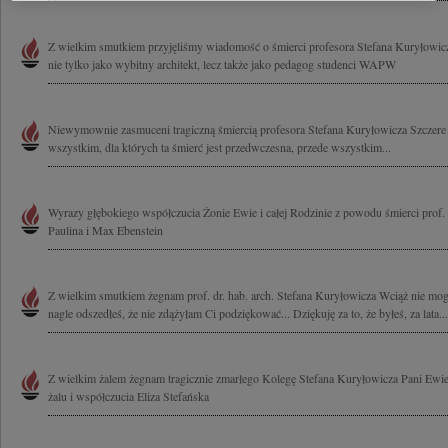
Z wielkim smutkiem przyjęliśmy wiadomość o śmierci profesora Stefana Kuryłowicz
nie tylko jako wybitny architekt, lecz także jako pedagog studenci WAPW
Niewymownie zasmuceni tragiczną śmiercią profesora Stefana Kuryłowicza Szczer
wszystkim, dla których ta śmierć jest przedwczesna, przede wszystkim...
Wyrazy głębokiego współczucia Żonie Ewie i całej Rodzinie z powodu śmierci prof.
Paulina i Max Ebenstein
Z wielkim smutkiem żegnam prof. dr. hab. arch. Stefana Kuryłowicza Wciąż nie mog
nagle odszedłeś, że nie zdążyłam Ci podziękować... Dziękuję za to, że byłeś, za lata...
Z wielkim żalem żegnam tragicznie zmarłego Kolegę Stefana Kuryłowicza Pani Ewi
żalu i współczucia Eliza Stefańska