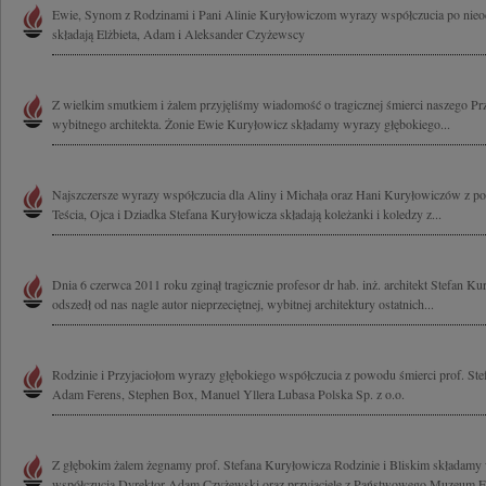
Ewie, Synom z Rodzinami i Pani Alinie Kuryłowiczom wyrazy współczucia po nieod
składają Elżbieta, Adam i Aleksander Czyżewscy
Z wielkim smutkiem i żalem przyjęliśmy wiadomość o tragicznej śmierci naszego Pr
wybitnego architekta. Żonie Ewie Kuryłowicz składamy wyrazy głębokiego...
Najszczersze wyrazy współczucia dla Aliny i Michała oraz Hani Kuryłowiczów z p
Teścia, Ojca i Dziadka Stefana Kuryłowicza składają koleżanki i koledzy z...
Dnia 6 czerwca 2011 roku zginął tragicznie profesor dr hab. inż. architekt Stefan K
odszedł od nas nagle autor nieprzeciętnej, wybitnej architektury ostatnich...
Rodzinie i Przyjaciołom wyrazy głębokiego współczucia z powodu śmierci prof. Ste
Adam Ferens, Stephen Box, Manuel Yllera Lubasa Polska Sp. z o.o.
Z głębokim żalem żegnamy prof. Stefana Kuryłowicza Rodzinie i Bliskim składamy
współczucia Dyrektor Adam Czyżewski oraz przyjaciele z Państwowego Muzeum Et