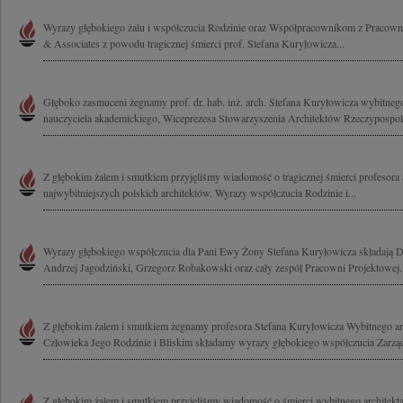
Wyrazy głębokiego żalu i współczucia Rodzinie oraz Współpracownikom z Pracowni
& Associates z powodu tragicznej śmierci prof. Stefana Kuryłowicza...
Głęboko zasmuceni żegnamy prof. dr. hab. inż. arch. Stefana Kuryłowicza wybitnego
nauczyciela akademickiego, Wiceprezesa Stowarzyszenia Architektów Rzeczypospolite
Z głębokim żalem i smutkiem przyjęliśmy wiadomość o tragicznej śmierci profesora
najwybitniejszych polskich architektów. Wyrazy współczucia Rodzinie i...
Wyrazy głębokiego współczucia dla Pani Ewy Żony Stefana Kuryłowicza składają D
Andrzej Jagodziński, Grzegorz Robakowski oraz cały zespół Pracowni Projektowej..
Z głębokim żalem i smutkiem żegnamy profesora Stefana Kuryłowicza Wybitnego arc
Człowieka Jego Rodzinie i Bliskim składamy wyrazy głębokiego współczucia Zarząd i
Z głębokim żalem i smutkiem przyjęliśmy wiadomość o śmierci wybitnego architekta