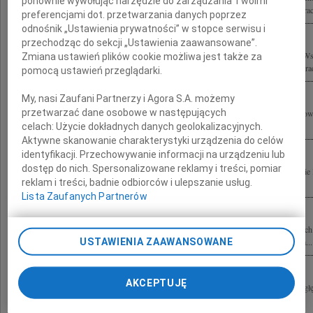
ponownie wywołując narzędzie do zarządzania Twoimi
Rodzinie i Współpracownikom wyrazy szczerego współczucia składają Zarząd i Prac
preferencjami dot. przetwarzania danych poprzez
odnośnik „Ustawienia prywatności” w stopce serwisu i
przechodząc do sekcji „Ustawienia zaawansowane”.
Z głębokim żalem i smutkiem żegnamy profesora Stefana Kuryłowicza oraz Jego W
Zmiana ustawień plików cookie możliwa jest także za
Syropolskiego składamy wyrazy współczucia Rodzinie, Najbliższym oraz Współpra
pomocą ustawień przeglądarki.
My, nasi Zaufani Partnerzy i Agora S.A. możemy
przetwarzać dane osobowe w następujących
Wyrazy głębokiego współczucia Ewie i Rodzinie z powodu śmierci Stefana Kuryłow
Staniszkis
celach:
Użycie dokładnych danych geolokalizacyjnych.
Aktywne skanowanie charakterystyki urządzenia do celów
identyfikacji. Przechowywanie informacji na urządzeniu lub
dostęp do nich. Spersonalizowane reklamy i treści, pomiar
Wstrząśnięci tragiczną śmiercią Stefana - Funia składamy wyrazy współczucia Ewie 
reklam i treści, badnie odbiorców i ulepszanie usług.
Andrzej Bulanda i Włodzimierz Mucha wraz z zespołem
Lista Zaufanych Partnerów
Z głębokim smutkiem przyjęliśmy wiadomość o tragicznej śmierci prof. dr. hab. arc
projektu Hotelu Courtyard by Marriott w Warszawie przy Lotnisku im. F. Chopina...
USTAWIENIA ZAAWANSOWANE
AKCEPTUJĘ
Z żalem przyjęliśmy informację o śmierci Stefana Kuryłowicza Składamy wyrazy g
Kuryłowicz Grzegorz Piątek i Jarosław Trybuś, Wanda i Tadeusz Piątkowie