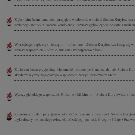
Z głębokim żalem i smutkiem przyjąłem wiadomość o śmierci Stefana Kuryłowicza 
wybitnego architekta. Szczere kondolencje i wyrazy głębokiego współczucia Rodzinie
Wstrząśnięci tragiczną śmiercią prof. dr hab. arch. Stefana Kuryłowicza łącząc się 
wyrazy współczucia Rodzinie, Bliskim i Współpracownikom...
Z wielkim żalem przyjęliśmy wiadomość o śmierci prof. nadzw. dr. hab. Stefana Kur
składamy wyrazy najgłębszego współczucia Zarząd i pracownicy Metra...
Wyrazy głębokiego współczucia Rodzinie i Bliskim prof. Stefana Kuryłowicza skła
Z ogromnym żalem przyjąłem wiadomość o tragicznej śmierci prof. Stefana Kuryłowi
wykładowcy, wspaniałego człowieka. Cześć jego pamięci. Grzegorz Kiełpsz Przewod