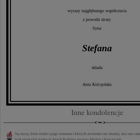
wyrazy najgłębszego współczucia
z powodu straty
Syna
Stefana
składa
Ania Kolczyńska
Inne kondolencje
Są rzeczy, które trudno pojąć rozumem i których zrozumieć nie chcemy, lecz one sa
tych niezwykle trudnych dniach Rodzinie naszego Mistrza i Nauczyciela...