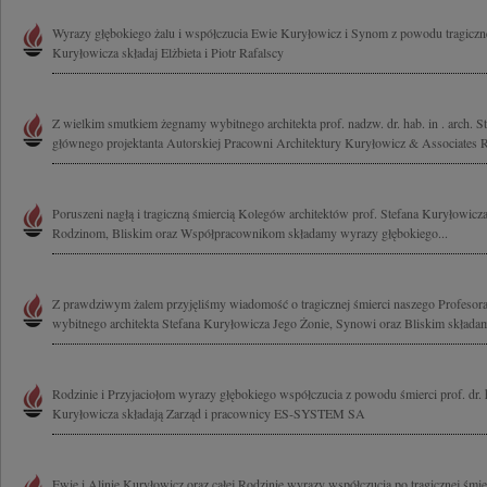
Wyrazy głębokiego żalu i współczucia Ewie Kuryłowicz i Synom z powodu tragicznej
Kuryłowicza składaj Elżbieta i Piotr Rafalscy
Z wielkim smutkiem żegnamy wybitnego architekta prof. nadzw. dr. hab. in . arch. S
głównego projektanta Autorskiej Pracowni Architektury Kuryłowicz & Associates Ro
Poruszeni nagłą i tragiczną śmiercią Kolegów architektów prof. Stefana Kuryłowicz
Rodzinom, Bliskim oraz Współpracownikom składamy wyrazy głębokiego...
Z prawdziwym żalem przyjęliśmy wiadomość o tragicznej śmierci naszego Profesora
wybitnego architekta Stefana Kuryłowicza Jego Żonie, Synowi oraz Bliskim składamy
Rodzinie i Przyjaciołom wyrazy głębokiego współczucia z powodu śmierci prof. dr. h
Kuryłowicza składają Zarząd i pracownicy ES-SYSTEM SA
Ewie i Alinie Kuryłowicz oraz całej Rodzinie wyrazy współczucia po tragicznej śmi