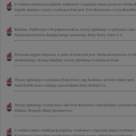
Z wielkim smutkiem przyjęliśmy wiadomość o tragicznej śmierci profesora Stefana 
tragedii składamy wyrazy współczucia Pani prof. Ewie Kuryłowicz i wszystkim Blis
Rodzinie, Najbliższym i Współpracownikom wyrazy głębokiego współczucia i żalu 
Stefana Kuryłowicza składają Zarząd i pracownicy firmy Nowy Adres S.A.
Poruszeni nagłym odejściem, w pełni sił twórczych prof. Stefana Kuryłowicza wybitn
akademickiego i Kolegi składamy wyrazy głębokiego współczucia Żonie...
Wyrazy głębokiego współczucia Żonie Ewie i całej Rodzinie z powodu śmierci prof.
Jurek Kaliski wraz z rodziną i pracownikami firmy Krabau S.A.
Wyrazy głębokiego współczucia i żalu Ewie Kuryłowicz oraz Rodzinie z powodu tragi
Elżbieta, Wojciech, Błażej Hermanowicz
Z wielkim żalem i smutkiem przyjęliśmy wiadomość o tragicznej śmierci wybitnego ar
Kuryłowicza Żonie Ewie oraz Rodzinie składamy wyrazy głębokiego współczucia...