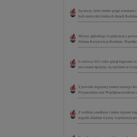
Są rzeczy, które trudno pojąć rozumem i
tych niezwykle trudnych dniach Rodzinie
Wyrazy głębokiego współczucia z powodu
Stefana Kuryłowicza Rodzinie, Współpr
6 czerwca 2011 roku zginął tragicznie w
zza oceanu łączymy się myślami ze wszyst
Z powodu tragicznej śmierci naszego Kol
Przyjaciołom oraz Współpracownikom sk
Z wielkim smutkiem i żalem żegnam trag
tragedii składam wyrazy współczucia pr