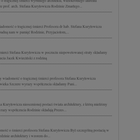
 tragicznej śmierci wybitnego architekta, wielokrotnego laureata
 prof. arch. Stefana Kuryłowicza Rodzinie Zmarłego...
domość o tragicznej śmierci Profesora dr hab. Stefana Kuryłowicza
padną nam w pamięć Rodzinie, Przyjaciołom,...
śmierci Stefana Kuryłowicza w poczuciu niepowetowanej straty składamy
cia Jacek Kwieciński z rodziną
y wiadomość o tragicznej śmierci profesora Stefana Kuryłowicza
owieka Szczere wyrazy współczucia składamy Pani...
a Kuryłowicza nieocenionej postaci świata architektury, z którą mieliśmy
razy współczucia Rodzinie składają Prezes...
mość o śmierci profesora Stefana Kuryłowicza Był szczególną postacią w
dzinie architektury i wzorem do...