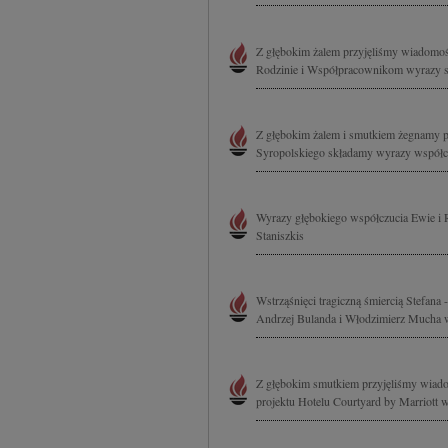
Z głębokim żalem przyjęliśmy wiadomość 
Rodzinie i Współpracownikom wyrazy szc
Z głębokim żalem i smutkiem żegnamy p
Syropolskiego składamy wyrazy współcz
Wyrazy głębokiego współczucia Ewie i 
Staniszkis
Wstrząśnięci tragiczną śmiercią Stefana
Andrzej Bulanda i Włodzimierz Mucha 
Z głębokim smutkiem przyjęliśmy wiadomo
projektu Hotelu Courtyard by Marriott w