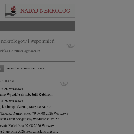
 nekrologów i wspomnień
zwisko lub numer ogłoszenia:
+ szukanie zaawansowane
KROLOGI
8.2026
Warszawa
anie Wydziału dr hab. Julii Kubisie,...
8.2026
Warszawa
j kochanej i dzielnej Marylce Butruk...
 Tadeusz Duniec
wiek: 79
07.08.2026
Warszawa
lkim żalem przyjęliśmy wiadomość, że 29...
rzata Kościelska
07.08.2026
Warszawa
u 3 sierpnia 2026 roku zmarła Profesor...