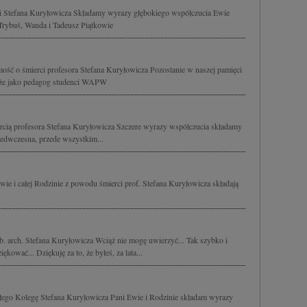
rci Stefana Kuryłowicza Składamy wyrazy głębokiego współczucia Ewie
Trybuś, Wanda i Tadeusz Piątkowie
ść o śmierci profesora Stefana Kuryłowicza Pozostanie w naszej pamięci
także jako pedagog studenci WAPW
cią profesora Stefana Kuryłowicza Szczere wyrazy współczucia składamy
rzedwczesna, przede wszystkim...
ie i całej Rodzinie z powodu śmierci prof. Stefana Kuryłowicza składają
b. arch. Stefana Kuryłowicza Wciąż nie mogę uwierzyć... Tak szybko i
ękować... Dziękuję za to, że byłeś, za lata...
rłego Kolegę Stefana Kuryłowicza Pani Ewie i Rodzinie składam wyrazy