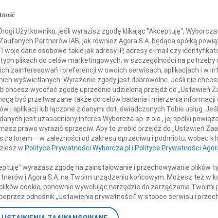
07.0
ana Kuryłowicza
tność
Serde
+ wię
ogi Użytkowniku, jeśli wyrazisz zgodę klikając "Akceptuję", Wyborcza sp
 Zaufanych Partnerów IAB, jak również Agora S.A. będąca spółką powi
NAJNOWS
Twoje dane osobowe takie jak adresy IP, adresy e-mail czy identyfikato
rzekazujemy najszczersze wyrazy współczucia
07.0
 tych plikach do celów marketingowych, w szczególności na potrzeby 
07.0
 zainteresowań i preferencji w swoich serwisach, aplikacjach i w Int
Jacek
Rodzinie, Bliskim
w nich wyświetlanych. Wyrażenie zgody jest dobrowolne. Jeśli nie chce
Małgo
 lub chcesz wycofać zgodę uprzednio udzieloną przejdź do „Ustawień
Marek
pracownikom Profesora
gą być przetwarzane także do celów badania i mierzenia informacji
Jerzy
w i aplikacji lub łączone z danymi dot. świadczonych Tobie usług. Jeś
Asia
nych jest uzasadniony interes Wyborcza sp. z o.o., jej spółki powiąza
masz prawo wyrazić sprzeciw. Aby to zrobić przejdź do „Ustawień Z
07.0
istratorem – w zależności od zakresu sprzeciwu i podmiotu, wobec któ
Eugen
sor Stefan Kuryłowicz
dziesz w
Polityce Prywatności Wyborcza.pl
i
Polityce Prywatności Agor
Kryst
+ wię
ceptuję" wyrażasz zgodę na zainstalowanie i przechowywanie plików t
 osobowością, Człowiekiem skromnym,
Partnerów i Agora S.A. na Twoim urządzeniu końcowym. Możesz też w ka
 plików cookie, ponownie wywołując narzędzie do zarządzania Twoimi 
dziom i światowej sławy architektem.
poprzez odnośnik „Ustawienia prywatności” w stopce serwisu i przec
 sobie wiele zrealizowanych projektów,
ane”. Zmiana ustawień plików cookie możliwa jest także za pomocą u
które nadały miastom,