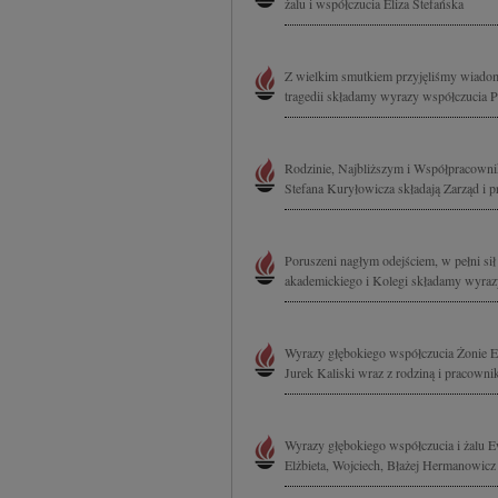
żalu i współczucia Eliza Stefańska
Z wielkim smutkiem przyjęliśmy wiadomo
tragedii składamy wyrazy współczucia P
Rodzinie, Najbliższym i Współpracowni
Stefana Kuryłowicza składają Zarząd i
Poruszeni nagłym odejściem, w pełni sił
akademickiego i Kolegi składamy wyrazy
Wyrazy głębokiego współczucia Żonie Ew
Jurek Kaliski wraz z rodziną i pracown
Wyrazy głębokiego współczucia i żalu E
Elżbieta, Wojciech, Błażej Hermanowicz