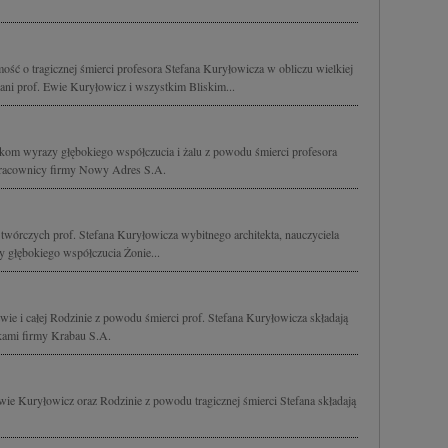
ść o tragicznej śmierci profesora Stefana Kuryłowicza w obliczu wielkiej
ani prof. Ewie Kuryłowicz i wszystkim Bliskim...
kom wyrazy głębokiego współczucia i żalu z powodu śmierci profesora
 pracownicy firmy Nowy Adres S.A.
 twórczych prof. Stefana Kuryłowicza wybitnego architekta, nauczyciela
 głębokiego współczucia Żonie...
ie i całej Rodzinie z powodu śmierci prof. Stefana Kuryłowicza składają
ikami firmy Krabau S.A.
wie Kuryłowicz oraz Rodzinie z powodu tragicznej śmierci Stefana składają