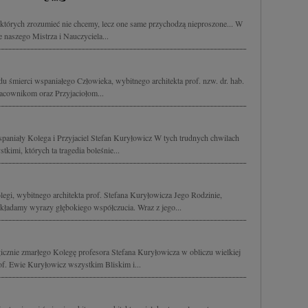
 których zrozumieć nie chcemy, lecz one same przychodzą nieproszone... W
 naszego Mistrza i Nauczyciela...
 śmierci wspaniałego Człowieka, wybitnego architekta prof. nzw. dr. hab.
acownikom oraz Przyjaciołom...
spaniały Kolega i Przyjaciel Stefan Kuryłowicz W tych trudnych chwilach
kimi, których ta tragedia boleśnie...
egi, wybitnego architekta prof. Stefana Kuryłowicza Jego Rodzinie,
ładamy wyrazy głębokiego współczucia. Wraz z jego...
icznie zmarłego Kolegę profesora Stefana Kuryłowicza w obliczu wielkiej
of. Ewie Kuryłowicz wszystkim Bliskim i...