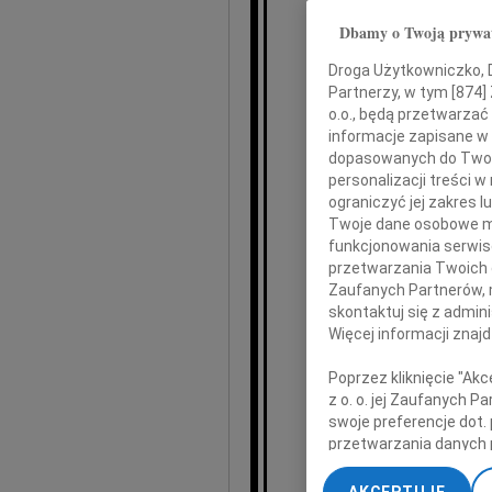
Stef
Dbamy o Twoją prywa
Droga Użytkowniczko, Dr
Partnerzy, w tym [
874
]
o.o., będą przetwarzać 
łącząc się w bólu p
informacje zapisane w
dopasowanych do Twoich
personalizacji treści 
ograniczyć jej zakres
i Współ
Twoje dane osobowe mo
funkcjonowania serwisó
przetwarzania Twoich da
Zaufanych Partnerów, 
skontaktuj się z admin
Profe
Więcej informacji znaj
Poprzez kliknięcie "Ak
był wybitną
z o. o. jej Zaufanych 
swoje preferencje dot.
życzliwym lu
przetwarzania danych 
Pozostawił po
„Ustawienia zaawansow