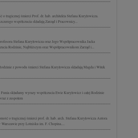
o tragicznej śmierci Prof. dr. hab. architekta Stefana Kuryłowicza.
zerego współczucia składają Zarząd i Pracownicy...
rofesora Stefana Kuryłowicza oraz Jego Współpracownika Jacka
ucia Rodzinie, Najbliższym oraz Współpracownikom Zarząd i...
Rodzinie z powodu śmierci Stefana Kuryłowicza składają Magda i Witek
 - Funia składamy wyrazy współczucia Ewie Kuryłowicz i całej Rodzinie
wraz z zespołem
ść o tragicznej śmierci prof. dr. hab. arch. Stefana Kuryłowicza Autora
 Warszawie przy Lotnisku im. F. Chopina....