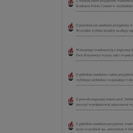
Z wielkim żalem przyjęliśmy wiadomość o
Konkursu Polski Cement w Architekturze
Z prawdziwym smutkiem przyjęliśmy wia
Wszystkie wybitne projekty na długo za
Wstrząśnięci wiadomością o tragicznej 
Ewie Kuryłowicz wyrazy żalu i współczu
Z głębokim smutkiem i żalem przyjęliśm
wybitnego architekta i wspaniałego Czł
Z powodu tragicznej śmierci prof. Stefan
zaszczyt współpracować najszczersze wy
Z głębokim smutkiem przyjęliśmy wiado
życiu wszystkich nas, autorytetem w dzie