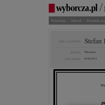
Nekrologi
Odeszli
Poradnik p
Stefan
IMIĘ I NAZWISKO:
Warszawa
REGION:
09.06.2011
DATA EMISJI:
Wst
p