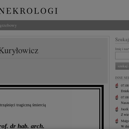
ogrzebowy
Szukaj
 Kuryłowicz
Imię i na
INNE NE
07.0
Dziek
07.0
Nasze
rząśnięci tragiczną śmiercią
Jacek
Z wie
Małgo
rof. dr hab. arch.
W dni