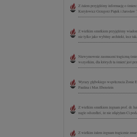
Z żalem przyjęliśmy informację o śmie
Kuryłowicz Grzegorz Piątek i Jarosław 
Z wielkim smutkiem przyjęliśmy wiadomo
nie tylko jako wybitny architekt, lecz 
Niewymownie zasmuceni tragiczną śmier
wszystkim, dla których ta śmierć jest p
Wyrazy głębokiego współczucia Żonie Ew
Paulina i Max Ebenstein
Z wielkim smutkiem żegnam prof. dr. ha
nagle odszedłeś, że nie zdążyłam Ci podzi
Z wielkim żalem żegnam tragicznie zma