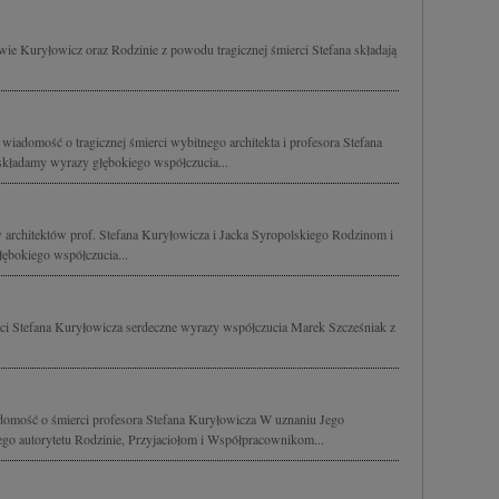
wie Kuryłowicz oraz Rodzinie z powodu tragicznej śmierci Stefana składają
wiadomość o tragicznej śmierci wybitnego architekta i profesora Stefana
składamy wyrazy głębokiego współczucia...
w architektów prof. Stefana Kuryłowicza i Jacka Syropolskiego Rodzinom i
bokiego współczucia...
rci Stefana Kuryłowicza serdeczne wyrazy współczucia Marek Szcześniak z
omość o śmierci profesora Stefana Kuryłowicza W uznaniu Jego
go autorytetu Rodzinie, Przyjaciołom i Współpracownikom...