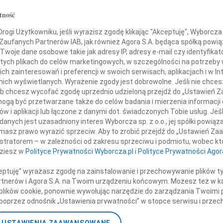
Andr
tność
Z ogr
+ wię
ogi Użytkowniku, jeśli wyrazisz zgodę klikając "Akceptuję", Wyborcza sp
 Zaufanych Partnerów IAB, jak również Agora S.A. będąca spółką powi
NAJNOWS
ana Kuryłowicza
Twoje dane osobowe takie jak adresy IP, adresy e-mail czy identyfikato
Eugen
 tych plikach do celów marketingowych, w szczególności na potrzeby 
06.0
 zainteresowań i preferencji w swoich serwisach, aplikacjach i w Int
Hube
w nich wyświetlanych. Wyrażenie zgody jest dobrowolne. Jeśli nie chce
Lucyn
wspaniałego Człowieka,
 lub chcesz wycofać zgodę uprzednio udzieloną przejdź do „Ustawień
Małgo
gą być przetwarzane także do celów badania i mierzenia informacji
wybitnego architekta.
06.0
w i aplikacji lub łączone z danymi dot. świadczonych Tobie usług. Jeś
Małgo
nych jest uzasadniony interes Wyborcza sp. z o.o., jej spółki powiąza
lencje i wyrazy głębokiego współczucia
masz prawo wyrazić sprzeciw. Aby to zrobić przejdź do „Ustawień Z
06.0
istratorem – w zależności od zakresu sprzeciwu i podmiotu, wobec któ
06.0
dziesz w
Polityce Prywatności Wyborcza.pl
i
Polityce Prywatności Agor
Grzeg
zinie i Najbliższym
+ wię
ceptuję" wyrażasz zgodę na zainstalowanie i przechowywanie plików t
Partnerów i Agora S.A. na Twoim urządzeniu końcowym. Możesz też w ka
składa
 plików cookie, ponownie wywołując narzędzie do zarządzania Twoimi 
poprzez odnośnik „Ustawienia prywatności” w stopce serwisu i przec
ane”. Zmiana ustawień plików cookie możliwa jest także za pomocą u
Jacek Koziński