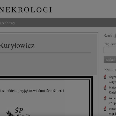
ogrzebowy
Szukaj
 Kuryłowicz
Imię i na
INNE NE
Eugen
Z ogr
Małgo
i smutkiem przyjąłem wiadomość o śmierci
Z głę
Andr
27 li
Inoce
Mgr f