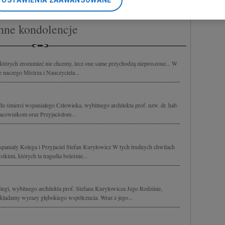
USTAWIENIA ZAAWANSOWANE
nerzy i Agora S.A. możemy przetwarzać dane osobowe w następującyc
okalizacyjnych. Aktywne skanowanie charakterystyki urządzenia do ce
nne kondolencje
cji na urządzeniu lub dostęp do nich. Spersonalizowane reklamy i tre
w i ulepszanie usług.
Lista Zaufanych Partnerów
 których zrozumieć nie chcemy, lecz one same przychodzą nieproszone... W
 naszego Mistrza i Nauczyciela...
 śmierci wspaniałego Człowieka, wybitnego architekta prof. nzw. dr. hab.
acownikom oraz Przyjaciołom...
spaniały Kolega i Przyjaciel Stefan Kuryłowicz W tych trudnych chwilach
kimi, których ta tragedia boleśnie...
egi, wybitnego architekta prof. Stefana Kuryłowicza Jego Rodzinie,
ładamy wyrazy głębokiego współczucia. Wraz z jego...