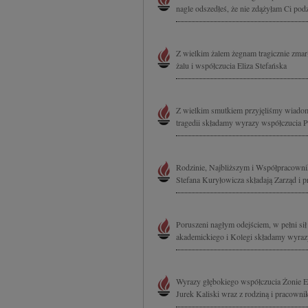
nagle odszedłeś, że nie zdążyłam Ci podzi
Z wielkim żalem żegnam tragicznie zma
żalu i współczucia Eliza Stefańska
Z wielkim smutkiem przyjęliśmy wiadomo
tragedii składamy wyrazy współczucia P
Rodzinie, Najbliższym i Współpracowni
Stefana Kuryłowicza składają Zarząd i
Poruszeni nagłym odejściem, w pełni sił
akademickiego i Kolegi składamy wyrazy
Wyrazy głębokiego współczucia Żonie Ew
Jurek Kaliski wraz z rodziną i pracown