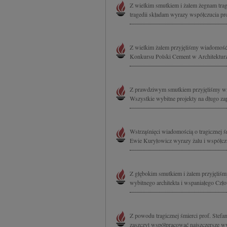
Z wielkim smutkiem i żalem żegnam trag
tragedii składam wyrazy współczucia pr
Z wielkim żalem przyjęliśmy wiadomość o
Konkursu Polski Cement w Architekturze
Z prawdziwym smutkiem przyjęliśmy wia
Wszystkie wybitne projekty na długo za
Wstrząśnięci wiadomością o tragicznej 
Ewie Kuryłowicz wyrazy żalu i współczu
Z głębokim smutkiem i żalem przyjęliśm
wybitnego architekta i wspaniałego Czł
Z powodu tragicznej śmierci prof. Stefan
zaszczyt współpracować najszczersze wy