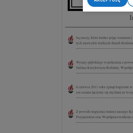
AKCEPTUJĘ
My, nasi Zaufani Part
dokładnych danych geol
I
Przechowywanie informa
treści, badnie odbiorcó
Są rzeczy, które trudno pojąć rozumem i
tych niezwykle trudnych dniach Rodzinie
Wyrazy głębokiego współczucia z powodu
Stefana Kuryłowicza Rodzinie, Współpr
6 czerwca 2011 roku zginął tragicznie w
zza oceanu łączymy się myślami ze wszyst
Z powodu tragicznej śmierci naszego Kol
Przyjaciołom oraz Współpracownikom sk