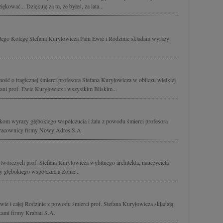
ękować... Dziękuję za to, że byłeś, za lata...
rłego Kolegę Stefana Kuryłowicza Pani Ewie i Rodzinie składam wyrazy
ść o tragicznej śmierci profesora Stefana Kuryłowicza w obliczu wielkiej
ani prof. Ewie Kuryłowicz i wszystkim Bliskim...
kom wyrazy głębokiego współczucia i żalu z powodu śmierci profesora
 pracownicy firmy Nowy Adres S.A.
 twórczych prof. Stefana Kuryłowicza wybitnego architekta, nauczyciela
 głębokiego współczucia Żonie...
ie i całej Rodzinie z powodu śmierci prof. Stefana Kuryłowicza składają
ikami firmy Krabau S.A.