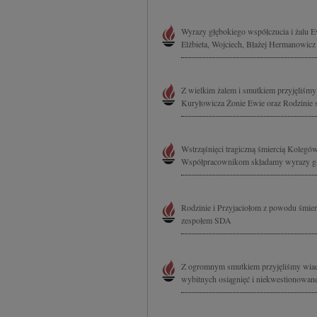
Wyrazy głębokiego współczucia i żalu E
Elżbieta, Wojciech, Błażej Hermanowicz
Z wielkim żalem i smutkiem przyjęliśmy 
Kuryłowicza Żonie Ewie oraz Rodzinie 
Wstrząśnięci tragiczną śmiercią Kolegó
Współpracownikom składamy wyrazy głę
Rodzinie i Przyjaciołom z powodu śmie
zespołem SDA
Z ogromnym smutkiem przyjęliśmy wiad
wybitnych osiągnięć i niekwestionowane