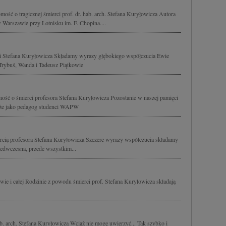
ść o tragicznej śmierci prof. dr. hab. arch. Stefana Kuryłowicza Autora
 Warszawie przy Lotnisku im. F. Chopina....
rci Stefana Kuryłowicza Składamy wyrazy głębokiego współczucia Ewie
Trybuś, Wanda i Tadeusz Piątkowie
ść o śmierci profesora Stefana Kuryłowicza Pozostanie w naszej pamięci
także jako pedagog studenci WAPW
cią profesora Stefana Kuryłowicza Szczere wyrazy współczucia składamy
rzedwczesna, przede wszystkim...
ie i całej Rodzinie z powodu śmierci prof. Stefana Kuryłowicza składają
b. arch. Stefana Kuryłowicza Wciąż nie mogę uwierzyć... Tak szybko i