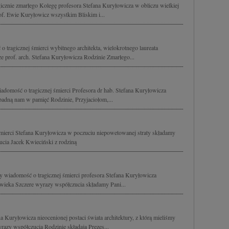
icznie zmarłego Kolegę profesora Stefana Kuryłowicza w obliczu wielkiej
of. Ewie Kuryłowicz wszystkim Bliskim i...
 tragicznej śmierci wybitnego architekta, wielokrotnego laureata
 prof. arch. Stefana Kuryłowicza Rodzinie Zmarłego...
domość o tragicznej śmierci Profesora dr hab. Stefana Kuryłowicza
padną nam w pamięć Rodzinie, Przyjaciołom,...
śmierci Stefana Kuryłowicza w poczuciu niepowetowanej straty składamy
cia Jacek Kwieciński z rodziną
y wiadomość o tragicznej śmierci profesora Stefana Kuryłowicza
owieka Szczere wyrazy współczucia składamy Pani...
a Kuryłowicza nieocenionej postaci świata architektury, z którą mieliśmy
razy współczucia Rodzinie składają Prezes...