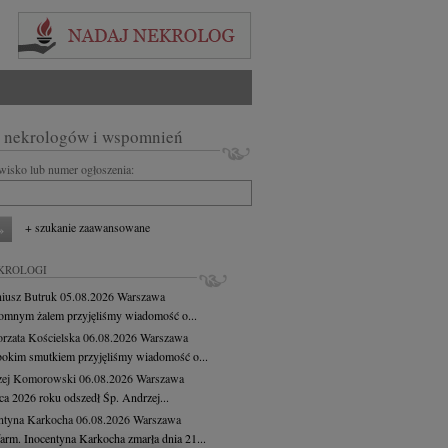
 nekrologów i wspomnień
zwisko lub numer ogłoszenia:
+ szukanie zaawansowane
KROLOGI
iusz Butruk
05.08.2026
Warszawa
omnym żalem przyjęliśmy wiadomość o...
rzata Kościelska
06.08.2026
Warszawa
bokim smutkiem przyjęliśmy wiadomość o...
zej Komorowski
06.08.2026
Warszawa
pca 2026 roku odszedł Śp. Andrzej...
ntyna Karkocha
06.08.2026
Warszawa
arm. Inocentyna Karkocha zmarła dnia 21...