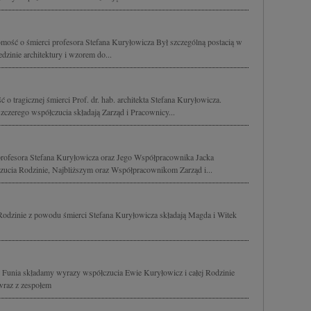
mość o śmierci profesora Stefana Kuryłowicza Był szczególną postacią w
dzinie architektury i wzorem do...
o tragicznej śmierci Prof. dr. hab. architekta Stefana Kuryłowicza.
zerego współczucia składają Zarząd i Pracownicy...
rofesora Stefana Kuryłowicza oraz Jego Współpracownika Jacka
ucia Rodzinie, Najbliższym oraz Współpracownikom Zarząd i...
Rodzinie z powodu śmierci Stefana Kuryłowicza składają Magda i Witek
 - Funia składamy wyrazy współczucia Ewie Kuryłowicz i całej Rodzinie
wraz z zespołem