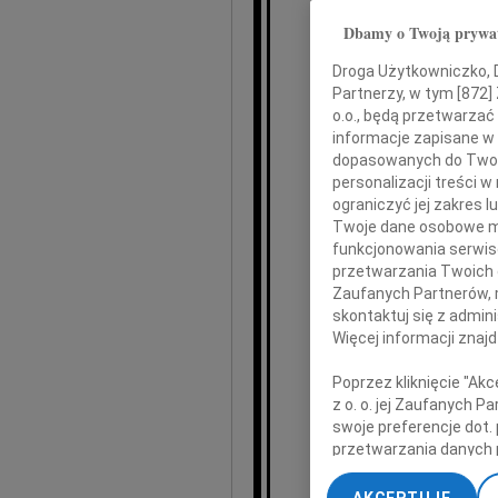
Dbamy o Twoją prywa
Droga Użytkowniczko, Dr
Partnerzy, w tym [
872
]
Stef
o.o., będą przetwarzać 
informacje zapisane w
dopasowanych do Twoich
personalizacji treści 
ograniczyć jej zakres
Twoje dane osobowe mo
funkcjonowania serwisó
przetwarzania Twoich da
Szczere kondo
Zaufanych Partnerów, 
skontaktuj się z admin
Więcej informacji znaj
Rod
Poprzez kliknięcie "Ak
z o. o. jej Zaufanych 
swoje preferencje dot.
przetwarzania danych 
„Ustawienia zaawansow