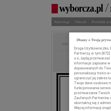
Nekrologi
Odeszli
Poradnik p
Dbamy o Twoją prywa
Henryk
IMIĘ I NAZWISKO:
Droga Użytkowniczko, Dr
Partnerzy, w tym [
872
]
cała Polska
REGION:
o.o., będą przetwarzać 
08.08.2009
DATA EMISJI:
informacje zapisane w
dopasowanych do Twoich
personalizacji treści 
ograniczyć jej zakres
Twoje dane osobowe mo
funkcjonowania serwisó
przetwarzania Twoich da
Zaufanych Partnerów, 
skontaktuj się z admin
Więcej informacji znaj