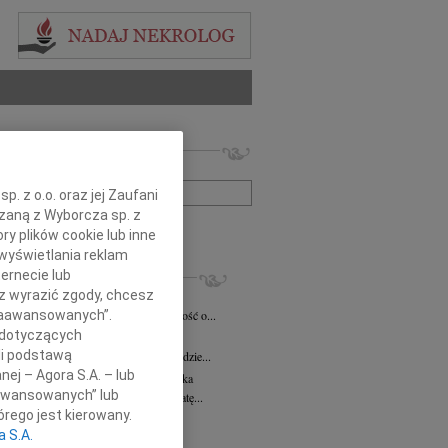
 nekrologów i wspomnień
zwisko lub numer ogłoszenia:
. z o.o. oraz jej Zaufani
ązaną z Wyborcza sp. z
+ szukanie zaawansowane
ry plików cookie lub inne
wyświetlania reklam
KROLOGI
ernecie lub
sz wyrazić zgody, chcesz
 Falkowski
05.08.2026
cała Polska
 Zaawansowanych”.
omnym smutkiem przyjęliśmy wiadomość o...
 dotyczących
8.2026
cała Polska
li podstawą
Michałowi Skotnickiemu Wicewojewodzie...
nej – Agora S.A. – lub
rzata Kościelska
05.08.2026
cała Polska
aawansowanych” lub
omny żalem żegnam Profesor Małgorzatę...
rego jest kierowany.
 Smolarek
04.08.2026
cała Polska
a S.A.
bokim smutkiem i żalem przyjęliśmy...