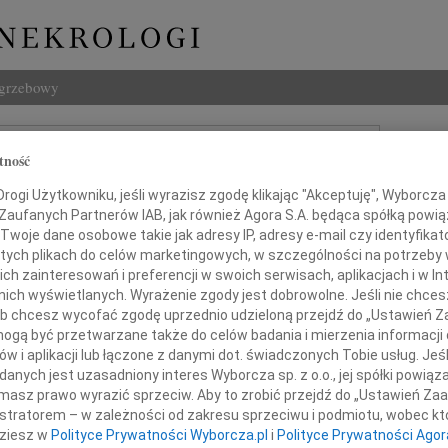
ogrzebowy
Szukaj
tność
 Spychalski
Imię i na
ogi Użytkowniku, jeśli wyrazisz zgodę klikając "Akceptuję", Wyborcza sp
 Zaufanych Partnerów IAB, jak również Agora S.A. będąca spółką powi
Twoje dane osobowe takie jak adresy IP, adresy e-mail czy identyfikato
 tych plikach do celów marketingowych, w szczególności na potrzeby 
INNE NE
 zainteresowań i preferencji w swoich serwisach, aplikacjach i w Int
w nich wyświetlanych. Wyrażenie zgody jest dobrowolne. Jeśli nie chce
Jacek
 lub chcesz wycofać zgodę uprzednio udzieloną przejdź do „Ustawień
Z ogr
gą być przetwarzane także do celów badania i mierzenia informacji
05.0
w i aplikacji lub łączone z danymi dot. świadczonych Tobie usług. Jeś
Panu 
Dnia 6 sierpnia 2009 roku
nych jest uzasadniony interes Wyborcza sp. z o.o., jej spółki powiąza
Małgo
zmarł tragicznie
masz prawo wyrazić sprzeciw. Aby to zrobić przejdź do „Ustawień Z
Z ogr
istratorem – w zależności od zakresu sprzeciwu i podmiotu, wobec któ
Zenon
dziesz w
Polityce Prywatności Wyborcza.pl
i
Polityce Prywatności Agor
Z głę