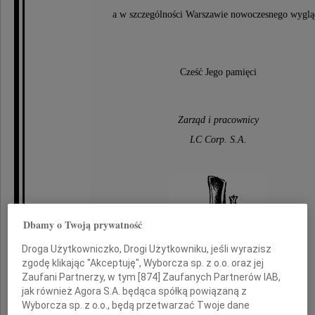
a w szczególności Warszawie nowoczesnego wyglą
Cześć Jego pamięci
Zarząd i pracownicy
LC Corp. S.A.
Dbamy o Twoją prywatność
Droga Użytkowniczko, Drogi Użytkowniku, jeśli wyrazisz
zgodę klikając "Akceptuję", Wyborcza sp. z o.o. oraz jej
Zaufani Partnerzy, w tym [
874
] Zaufanych Partnerów IAB,
jak również Agora S.A. będąca spółką powiązaną z
Wyborcza sp. z o.o., będą przetwarzać Twoje dane