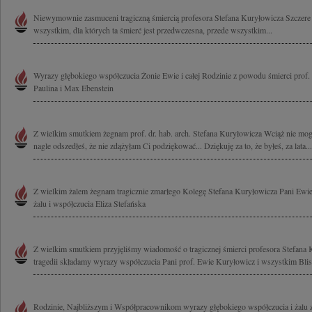
Niewymownie zasmuceni tragiczną śmiercią profesora Stefana Kuryłowicza Szczer
wszystkim, dla których ta śmierć jest przedwczesna, przede wszystkim...
Wyrazy głębokiego współczucia Żonie Ewie i całej Rodzinie z powodu śmierci prof.
Paulina i Max Ebenstein
Z wielkim smutkiem żegnam prof. dr. hab. arch. Stefana Kuryłowicza Wciąż nie mog
nagle odszedłeś, że nie zdążyłam Ci podziękować... Dziękuję za to, że byłeś, za lata...
Z wielkim żalem żegnam tragicznie zmarłego Kolegę Stefana Kuryłowicza Pani Ewi
żalu i współczucia Eliza Stefańska
Z wielkim smutkiem przyjęliśmy wiadomość o tragicznej śmierci profesora Stefana 
tragedii składamy wyrazy współczucia Pani prof. Ewie Kuryłowicz i wszystkim Blis
Rodzinie, Najbliższym i Współpracownikom wyrazy głębokiego współczucia i żalu 