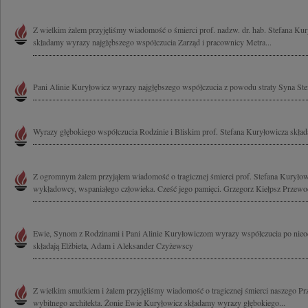
Z wielkim żalem przyjęliśmy wiadomość o śmierci prof. nadzw. dr. hab. Stefana Kur
składamy wyrazy najgłębszego współczucia Zarząd i pracownicy Metra...
Pani Alinie Kuryłowicz wyrazy najgłębszego współczucia z powodu straty Syna St
Wyrazy głębokiego współczucia Rodzinie i Bliskim prof. Stefana Kuryłowicza skła
Z ogromnym żalem przyjąłem wiadomość o tragicznej śmierci prof. Stefana Kuryłowi
wykładowcy, wspaniałego człowieka. Cześć jego pamięci. Grzegorz Kiełpsz Przewod
Ewie, Synom z Rodzinami i Pani Alinie Kuryłowiczom wyrazy współczucia po nieod
składają Elżbieta, Adam i Aleksander Czyżewscy
Z wielkim smutkiem i żalem przyjęliśmy wiadomość o tragicznej śmierci naszego Pr
wybitnego architekta. Żonie Ewie Kuryłowicz składamy wyrazy głębokiego...