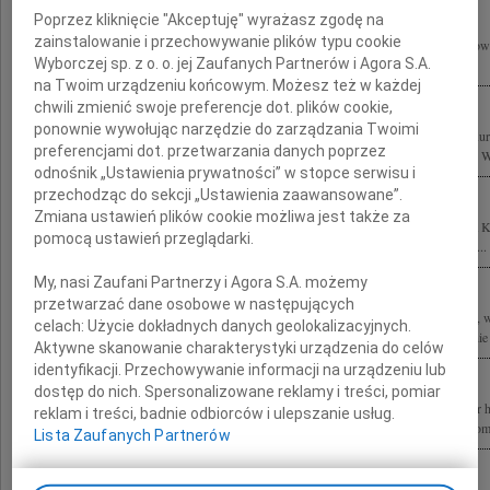
Poprzez kliknięcie "Akceptuję" wyrażasz zgodę na
zainstalowanie i przechowywanie plików typu cookie
6 czerwca 2011 roku zginął tragicznie wspaniały Kolega i Przyjaciel Stefan Kuryło
Wyborczej sp. z o. o. jej Zaufanych Partnerów i Agora S.A.
zza oceanu łączymy się myślami ze wszystkimi, których ta tragedia boleśnie...
na Twoim urządzeniu końcowym. Możesz też w każdej
chwili zmienić swoje preferencje dot. plików cookie,
ponownie wywołując narzędzie do zarządzania Twoimi
Z powodu tragicznej śmierci naszego Kolegi, wybitnego architekta prof. Stefana Ku
preferencjami dot. przetwarzania danych poprzez
Przyjaciołom oraz Współpracownikom składamy wyrazy głębokiego współczucia. Wra
odnośnik „Ustawienia prywatności” w stopce serwisu i
przechodząc do sekcji „Ustawienia zaawansowane”.
Zmiana ustawień plików cookie możliwa jest także za
Z wielkim smutkiem i żalem żegnam tragicznie zmarłego Kolegę profesora Stefana K
pomocą ustawień przeglądarki.
tragedii składam wyrazy współczucia prof. Ewie Kuryłowicz wszystkim Bliskim i...
My, nasi Zaufani Partnerzy i Agora S.A. możemy
przetwarzać dane osobowe w następujących
Z wielkim żalem przyjęliśmy wiadomość o tragicznej śmierci wybitnego architekta, w
celach:
Użycie dokładnych danych geolokalizacyjnych.
Konkursu Polski Cement w Architekturze prof. arch. Stefana Kuryłowicza Rodzinie 
Aktywne skanowanie charakterystyki urządzenia do celów
identyfikacji. Przechowywanie informacji na urządzeniu lub
dostęp do nich. Spersonalizowane reklamy i treści, pomiar
Z prawdziwym smutkiem przyjęliśmy wiadomość o tragicznej śmierci Profesora dr 
reklam i treści, badnie odbiorców i ulepszanie usług.
Wszystkie wybitne projekty na długo zapadną nam w pamięć Rodzinie, Przyjaciołom,
Lista Zaufanych Partnerów