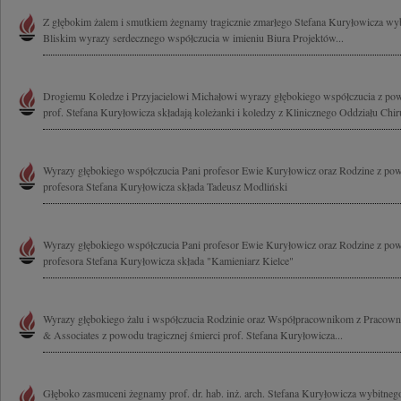
Z głębokim żalem i smutkiem żegnamy tragicznie zmarłego Stefana Kuryłowicza wybi
Bliskim wyrazy serdecznego współczucia w imieniu Biura Projektów...
Drogiemu Koledze i Przyjacielowi Michałowi wyrazy głębokiego współczucia z powo
prof. Stefana Kuryłowicza składają koleżanki i koledzy z Klinicznego Oddziału Chiru
Wyrazy głębokiego współczucia Pani profesor Ewie Kuryłowicz oraz Rodzine z pow
profesora Stefana Kuryłowicza składa Tadeusz Modliński
Wyrazy głębokiego współczucia Pani profesor Ewie Kuryłowicz oraz Rodzine z pow
profesora Stefana Kuryłowicza składa "Kamieniarz Kielce"
Wyrazy głębokiego żalu i współczucia Rodzinie oraz Współpracownikom z Pracowni
& Associates z powodu tragicznej śmierci prof. Stefana Kuryłowicza...
Głęboko zasmuceni żegnamy prof. dr. hab. inż. arch. Stefana Kuryłowicza wybitnego