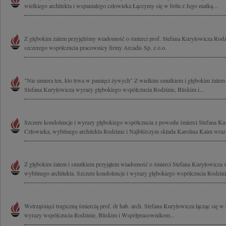
wielkiego architekta i wspaniałego człowieka Łączymy się w bólu z Jego matką...
Z głębokim żalem przyjęliśmy wiadomość o śmierci prof. Stefana Kuryłowicza Rod
szczerego współczucia pracownicy firmy Arcadis Sp. z o.o.
"Nie umiera ten, kto trwa w pamięci żywych" Z wielkim smutkiem i głębokim żalem 
Stefana Kuryłowicza wyrazy głębokiego współczucia Rodzinie, Bliskim i...
Szczere kondolencje i wyrazy głębokiego współczucia z powodu śmierci Stefana K
Człowieka, wybitnego architekta Rodzinie i Najbliższym składa Karolina Kaim wraz 
Z głębokim żalem i smutkiem przyjąłem wiadomość o śmierci Stefana Kuryłowicza 
wybitnego architekta. Szczere kondolencje i wyrazy głębokiego współczucia Rodzinie
Wstrząśnięci tragiczną śmiercią prof. dr hab. arch. Stefana Kuryłowicza łącząc się 
wyrazy współczucia Rodzinie, Bliskim i Współpracownikom...