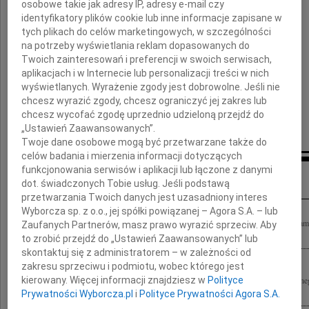
osobowe takie jak adresy IP, adresy e-mail czy
identyfikatory plików cookie lub inne informacje zapisane w
tych plikach do celów marketingowych, w szczególności
na potrzeby wyświetlania reklam dopasowanych do
Twoich zainteresowań i preferencji w swoich serwisach,
aplikacjach i w Internecie lub personalizacji treści w nich
wyświetlanych. Wyrażenie zgody jest dobrowolne. Jeśli nie
chcesz wyrazić zgody, chcesz ograniczyć jej zakres lub
chcesz wycofać zgodę uprzednio udzieloną przejdź do
„Ustawień Zaawansowanych”.
Twoje dane osobowe mogą być przetwarzane także do
celów badania i mierzenia informacji dotyczących
funkcjonowania serwisów i aplikacji lub łączone z danymi
Inne kondolencje
dot. świadczonych Tobie usług. Jeśli podstawą
przetwarzania Twoich danych jest uzasadniony interes
Wyborcza sp. z o.o., jej spółki powiązanej – Agora S.A. – lub
Są rzeczy, które trudno pojąć rozumem i których zrozumieć nie chcemy, lecz one sa
Zaufanych Partnerów, masz prawo wyrazić sprzeciw. Aby
tych niezwykle trudnych dniach Rodzinie naszego Mistrza i Nauczyciela...
to zrobić przejdź do „Ustawień Zaawansowanych” lub
skontaktuj się z administratorem – w zależności od
zakresu sprzeciwu i podmiotu, wobec którego jest
kierowany. Więcej informacji znajdziesz w
Polityce
Wyrazy głębokiego współczucia z powodu śmierci wspaniałego Człowieka, wybitnego 
Stefana Kuryłowicza Rodzinie, Współpracownikom oraz Przyjaciołom...
Prywatności Wyborcza.pl
i
Polityce Prywatności Agora S.A.