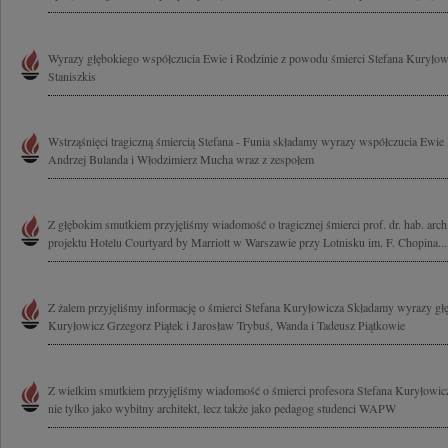
Wyrazy głębokiego współczucia Ewie i Rodzinie z powodu śmierci Stefana Kuryłow
Staniszkis
Wstrząśnięci tragiczną śmiercią Stefana - Funia składamy wyrazy współczucia Ewie 
Andrzej Bulanda i Włodzimierz Mucha wraz z zespołem
Z głębokim smutkiem przyjęliśmy wiadomość o tragicznej śmierci prof. dr. hab. arc
projektu Hotelu Courtyard by Marriott w Warszawie przy Lotnisku im. F. Chopina...
Z żalem przyjęliśmy informację o śmierci Stefana Kuryłowicza Składamy wyrazy g
Kuryłowicz Grzegorz Piątek i Jarosław Trybuś, Wanda i Tadeusz Piątkowie
Z wielkim smutkiem przyjęliśmy wiadomość o śmierci profesora Stefana Kuryłowicz
nie tylko jako wybitny architekt, lecz także jako pedagog studenci WAPW