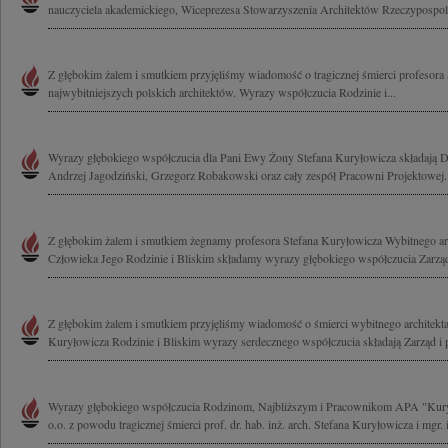
nauczyciela akademickiego, Wiceprezesa Stowarzyszenia Architektów Rzeczypospolite
Z głębokim żalem i smutkiem przyjęliśmy wiadomość o tragicznej śmierci profesora
najwybitniejszych polskich architektów. Wyrazy współczucia Rodzinie i...
Wyrazy głębokiego współczucia dla Pani Ewy Żony Stefana Kuryłowicza składają D
Andrzej Jagodziński, Grzegorz Robakowski oraz cały zespół Pracowni Projektowej..
Z głębokim żalem i smutkiem żegnamy profesora Stefana Kuryłowicza Wybitnego arc
Człowieka Jego Rodzinie i Bliskim składamy wyrazy głębokiego współczucia Zarząd i
Z głębokim żalem i smutkiem przyjęliśmy wiadomość o śmierci wybitnego architekta
Kuryłowicza Rodzinie i Bliskim wyrazy serdecznego współczucia składają Zarząd i 
Wyrazy głębokiego współczucia Rodzinom, Najbliższym i Pracownikom APA "Kury
o.o. z powodu tragicznej śmierci prof. dr. hab. inż. arch. Stefana Kuryłowicza i mgr. i