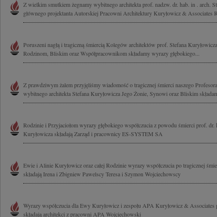
Z wielkim smutkiem żegnamy wybitnego architekta prof. nadzw. dr. hab. in . arch. S
głównego projektanta Autorskiej Pracowni Architektury Kuryłowicz & Associates Ro
Poruszeni nagłą i tragiczną śmiercią Kolegów architektów prof. Stefana Kuryłowicz
Rodzinom, Bliskim oraz Współpracownikom składamy wyrazy głębokiego...
Z prawdziwym żalem przyjęliśmy wiadomość o tragicznej śmierci naszego Profesora
wybitnego architekta Stefana Kuryłowicza Jego Żonie, Synowi oraz Bliskim składamy
Rodzinie i Przyjaciołom wyrazy głębokiego współczucia z powodu śmierci prof. dr. h
Kuryłowicza składają Zarząd i pracownicy ES-SYSTEM SA
Ewie i Alinie Kuryłowicz oraz całej Rodzinie wyrazy współczucia po tragicznej śmi
składają Irena i Zbigniew Pawelscy Teresa i Szymon Wojciechowscy
Wyrazy współczucia dla Ewy Kuryłowicz i zespołu APA Kuryłowicz & Associates p
składają architekci z pracowni APA Wojciechowski