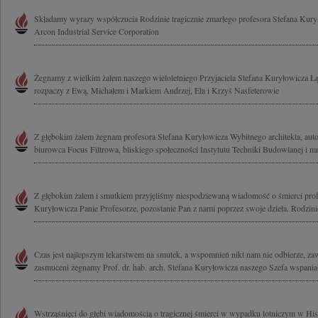
Składamy wyrazy współczucia Rodzinie tragicznie zmarłego profesora Stefana Kury
Arcon Industrial Service Corporation
Żegnamy z wielkim żalem naszego wieloletniego Przyjaciela Stefana Kuryłowicza 
rozpaczy z Ewą, Michałem i Markiem Andrzej, Ela i Krzyś Nasfeterowie
Z głębokim żalem żegnam profesora Stefana Kuryłowicza Wybitnego architekta, auto
biurowca Focus Filtrowa, bliskiego społeczności Instytutu Techniki Budowlanej i mn
Z głębokim żalem i smutkiem przyjęliśmy niespodziewaną wiadomość o śmierci profe
Kuryłowicza Panie Profesorze, pozostanie Pan z nami poprzez swoje dzieła. Rodzinie 
Czas jest najlepszym lekarstwem na smutek, a wspomnień nikt nam nie odbierze, z
zasmuceni żegnamy Prof. dr. hab. arch. Stefana Kuryłowicza naszego Szefa wspaniał
Wstrząśnięci do głębi wiadomością o tragicznej śmierci w wypadku lotniczym w His