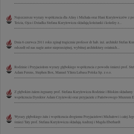
Najszczersze wyrazy współczucia dla Aliny i Michała oraz Hani Kuryłowiczów z p
Teścia, Ojca i Dziadka Stefana Kuryłowicza składają koleżanki i koledzy z...
Dnia 6 czerwca 2011 roku zginął tragicznie profesor dr hab. inż. architekt Stefan K
odszedł od nas nagle autor nieprzeciętnej, wybitnej architektury ostatnich...
Rodzinie i Przyjaciołom wyrazy głębokiego współczucia z powodu śmierci prof. Ste
Adam Ferens, Stephen Box, Manuel Yllera Lubasa Polska Sp. z o.o.
Z głębokim żalem żegnamy prof. Stefana Kuryłowicza Rodzinie i Bliskim składamy
współczucia Dyrektor Adam Czyżewski oraz przyjaciele z Państwowego Muzeum Et
Wyrazy głębokiego żalu i współczucia drogiemu Przyjacielowi Michałowi i całej Jeg
śmieci Taty prof. Stefana Kuryłowicza składają Andrzej i Magda Eberhardt