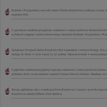
Rodzinie i Przyjaciołom z powodu śmierci Stefana Kuryłowicza serdeczne wyrazy 
zespołem SDA
Z ogromnym smutkiem przyjęliśmy wiadomość o śmierci profesora Stefana Kuryło
wybitnych osiągnięć i niekwestionowanego autorytetu Rodzinie, Przyjaciołom i Ws
Zginął nasz Przyjaciel Stefan Kuryłowicz Był wspaniałym i wiernym Kolegą. Tym, ja
zachętę, by chcieć w życiu więcej, by żyć pełniej. Takim pozostanie w naszej pamięci
Z głębokim smutkiem przyjęliśmy tragiczną wiadomość o śmierci profesora Stefana
architekta, który swoim talentem wspierał Centrum Zdrowia Dziecka. Składamy wyra
Wyrazy głębokiego żalu i współczucia Ewie Kuryłowicz i Synom z powodu tragicznej
Kuryłowicza składaj Elżbieta i Piotr Rafalscy