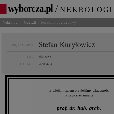
Nekrologi
Odeszli
Poradnik pogrzebowy
Stefan Kuryłowicz
IMIĘ I NAZWISKO:
Warszawa
REGION:
08.06.2011
DATA EMISJI:
Z wielkim żalem przyjęliśmy wiadomość
o tragicznej śmierci
prof. dr. hab. arch.