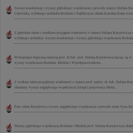
Szczere kondolencje i wyrazy głębokiego współczucia z powodu śmierci Stefana K
Człowieka, wybitnego architekta Rodzinie i Najbliższym składa Karolina Kaim wraz 
Z głębokim żalem i smutkiem przyjąłem wiadomość o śmierci Stefana Kuryłowicza 
wybitnego architekta. Szczere kondolencje i wyrazy głębokiego współczucia Rodzinie
Wstrząśnięci tragiczną śmiercią prof. dr hab. arch. Stefana Kuryłowicza łącząc się 
wyrazy współczucia Rodzinie, Bliskim i Współpracownikom...
Z wielkim żalem przyjęliśmy wiadomość o śmierci prof. nadzw. dr. hab. Stefana Kur
składamy wyrazy najgłębszego współczucia Zarząd i pracownicy Metra...
Pani Alinie Kuryłowicz wyrazy najgłębszego współczucia z powodu straty Syna St
Wyrazy głębokiego współczucia Rodzinie i Bliskim prof. Stefana Kuryłowicza skła