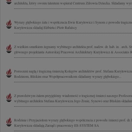
architekta, który swoim talentem wspierał Centrum Zdrowia Dziecka. Składamy wyra
Wyrazy głębokiego żalu i współczucia Ewie Kuryłowicz i Synom z powodu tragicznej
Kuryłowicza składaj Elżbieta i Piotr Rafalscy
Z wielkim smutkiem żegnamy wybitnego architekta prof. nadzw. dr. hab. in . arch. S
głównego projektanta Autorskiej Pracowni Architektury Kuryłowicz & Associates Ro
Poruszeni nagłą i tragiczną śmiercią Kolegów architektów prof. Stefana Kuryłowicz
Rodzinom, Bliskim oraz Współpracownikom składamy wyrazy głębokiego...
Z prawdziwym żalem przyjęliśmy wiadomość o tragicznej śmierci naszego Profesora
wybitnego architekta Stefana Kuryłowicza Jego Żonie, Synowi oraz Bliskim składamy
Rodzinie i Przyjaciołom wyrazy głębokiego współczucia z powodu śmierci prof. dr. h
Kuryłowicza składają Zarząd i pracownicy ES-SYSTEM SA