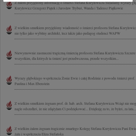
Z żalem przyjęliśmy informację o śmierci Stefana Kuryłowicza Składamy wyrazy g
Kuryłowicz Grzegorz Piątek i Jarosław Trybuś, Wanda i Tadeusz Piątkowie
Z wielkim smutkiem przyjęliśmy wiadomość o śmierci profesora Stefana Kuryłowicz
nie tylko jako wybitny architekt, lecz także jako pedagog studenci WAPW
Niewymownie zasmuceni tragiczną śmiercią profesora Stefana Kuryłowicza Szczer
wszystkim, dla których ta śmierć jest przedwczesna, przede wszystkim...
Wyrazy głębokiego współczucia Żonie Ewie i całej Rodzinie z powodu śmierci prof.
Paulina i Max Ebenstein
Z wielkim smutkiem żegnam prof. dr. hab. arch. Stefana Kuryłowicza Wciąż nie mog
nagle odszedłeś, że nie zdążyłam Ci podziękować... Dziękuję za to, że byłeś, za lata...
Z wielkim żalem żegnam tragicznie zmarłego Kolegę Stefana Kuryłowicza Pani Ewi
żalu i współczucia Eliza Stefańska