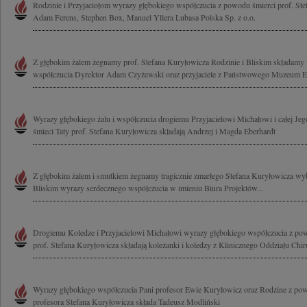
Rodzinie i Przyjaciołom wyrazy głębokiego współczucia z powodu śmierci prof. Ste
Adam Ferens, Stephen Box, Manuel Yllera Lubasa Polska Sp. z o.o.
Z głębokim żalem żegnamy prof. Stefana Kuryłowicza Rodzinie i Bliskim składamy
współczucia Dyrektor Adam Czyżewski oraz przyjaciele z Państwowego Muzeum Et
Wyrazy głębokiego żalu i współczucia drogiemu Przyjacielowi Michałowi i całej Jeg
śmieci Taty prof. Stefana Kuryłowicza składają Andrzej i Magda Eberhardt
Z głębokim żalem i smutkiem żegnamy tragicznie zmarłego Stefana Kuryłowicza wybi
Bliskim wyrazy serdecznego współczucia w imieniu Biura Projektów...
Drogiemu Koledze i Przyjacielowi Michałowi wyrazy głębokiego współczucia z powo
prof. Stefana Kuryłowicza składają koleżanki i koledzy z Klinicznego Oddziału Chiru
Wyrazy głębokiego współczucia Pani profesor Ewie Kuryłowicz oraz Rodzine z pow
profesora Stefana Kuryłowicza składa Tadeusz Modliński