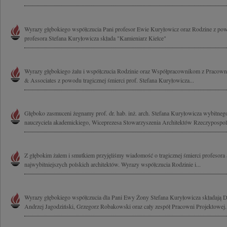
Wyrazy głębokiego współczucia Pani profesor Ewie Kuryłowicz oraz Rodzine z pow
profesora Stefana Kuryłowicza składa "Kamieniarz Kielce"
Wyrazy głębokiego żalu i współczucia Rodzinie oraz Współpracownikom z Pracowni
& Associates z powodu tragicznej śmierci prof. Stefana Kuryłowicza...
Głęboko zasmuceni żegnamy prof. dr. hab. inż. arch. Stefana Kuryłowicza wybitnego
nauczyciela akademickiego, Wiceprezesa Stowarzyszenia Architektów Rzeczypospolite
Z głębokim żalem i smutkiem przyjęliśmy wiadomość o tragicznej śmierci profesora
najwybitniejszych polskich architektów. Wyrazy współczucia Rodzinie i...
Wyrazy głębokiego współczucia dla Pani Ewy Żony Stefana Kuryłowicza składają D
Andrzej Jagodziński, Grzegorz Robakowski oraz cały zespół Pracowni Projektowej..