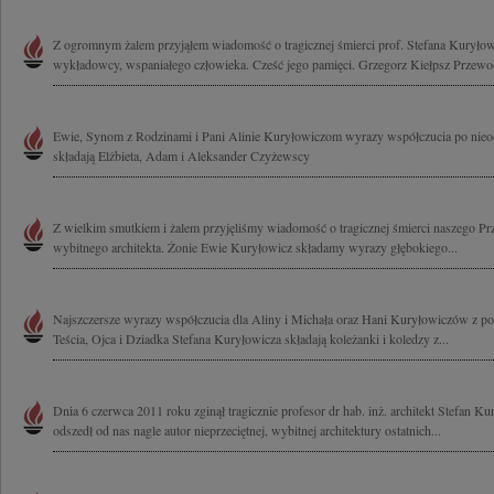
Z ogromnym żalem przyjąłem wiadomość o tragicznej śmierci prof. Stefana Kuryłowi
wykładowcy, wspaniałego człowieka. Cześć jego pamięci. Grzegorz Kiełpsz Przewod
Ewie, Synom z Rodzinami i Pani Alinie Kuryłowiczom wyrazy współczucia po nieod
składają Elżbieta, Adam i Aleksander Czyżewscy
Z wielkim smutkiem i żalem przyjęliśmy wiadomość o tragicznej śmierci naszego Pr
wybitnego architekta. Żonie Ewie Kuryłowicz składamy wyrazy głębokiego...
Najszczersze wyrazy współczucia dla Aliny i Michała oraz Hani Kuryłowiczów z p
Teścia, Ojca i Dziadka Stefana Kuryłowicza składają koleżanki i koledzy z...
Dnia 6 czerwca 2011 roku zginął tragicznie profesor dr hab. inż. architekt Stefan K
odszedł od nas nagle autor nieprzeciętnej, wybitnej architektury ostatnich...