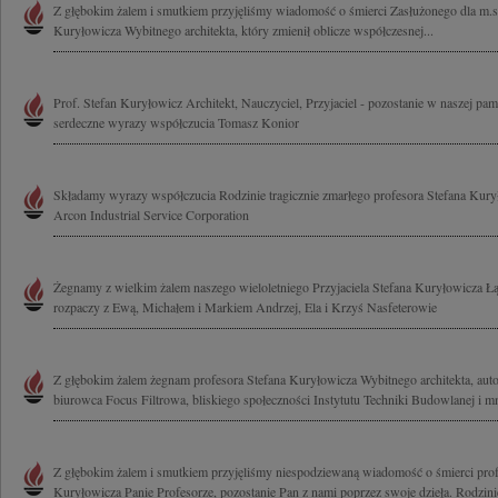
Z głębokim żalem i smutkiem przyjęliśmy wiadomość o śmierci Zasłużonego dla m.s
Kuryłowicza Wybitnego architekta, który zmienił oblicze współczesnej...
Prof. Stefan Kuryłowicz Architekt, Nauczyciel, Przyjaciel - pozostanie w naszej pa
serdeczne wyrazy współczucia Tomasz Konior
Składamy wyrazy współczucia Rodzinie tragicznie zmarłego profesora Stefana Kury
Arcon Industrial Service Corporation
Żegnamy z wielkim żalem naszego wieloletniego Przyjaciela Stefana Kuryłowicza 
rozpaczy z Ewą, Michałem i Markiem Andrzej, Ela i Krzyś Nasfeterowie
Z głębokim żalem żegnam profesora Stefana Kuryłowicza Wybitnego architekta, auto
biurowca Focus Filtrowa, bliskiego społeczności Instytutu Techniki Budowlanej i mn
Z głębokim żalem i smutkiem przyjęliśmy niespodziewaną wiadomość o śmierci profe
Kuryłowicza Panie Profesorze, pozostanie Pan z nami poprzez swoje dzieła. Rodzinie 