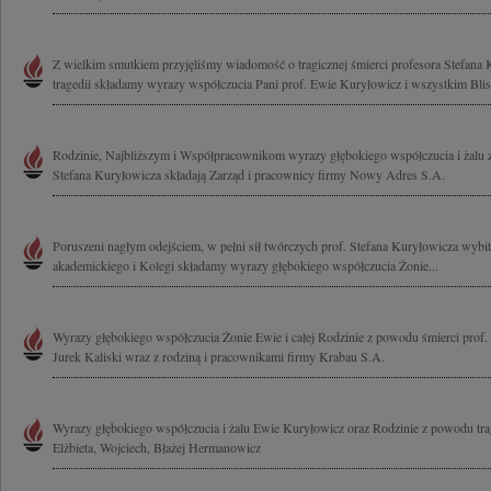
Z wielkim smutkiem przyjęliśmy wiadomość o tragicznej śmierci profesora Stefana 
tragedii składamy wyrazy współczucia Pani prof. Ewie Kuryłowicz i wszystkim Blis
Rodzinie, Najbliższym i Współpracownikom wyrazy głębokiego współczucia i żalu 
Stefana Kuryłowicza składają Zarząd i pracownicy firmy Nowy Adres S.A.
Poruszeni nagłym odejściem, w pełni sił twórczych prof. Stefana Kuryłowicza wybitn
akademickiego i Kolegi składamy wyrazy głębokiego współczucia Żonie...
Wyrazy głębokiego współczucia Żonie Ewie i całej Rodzinie z powodu śmierci prof.
Jurek Kaliski wraz z rodziną i pracownikami firmy Krabau S.A.
Wyrazy głębokiego współczucia i żalu Ewie Kuryłowicz oraz Rodzinie z powodu tragi
Elżbieta, Wojciech, Błażej Hermanowicz