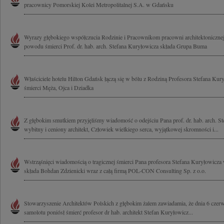
pracownicy Pomorskiej Kolei Metropolitalnej S.A. w Gdańsku
Wyrazy głębokiego współczucia Rodzinie i Pracownikom pracowni architektoniczne
powodu śmierci Prof. dr. hab. arch. Stefana Kuryłowicza składa Grupa Buma
Właściciele hotelu Hilton Gdańsk łączą się w bólu z Rodziną Profesora Stefana Kur
śmierci Męża, Ojca i Dziadka
Z głębokim smutkiem przyjęliśmy wiadomość o odejściu Pana prof. dr. hab. arch. S
wybitny i ceniony architekt, Człowiek wielkiego serca, wyjątkowej skromności i...
Wstrząśnięci wiadomością o tragicznej śmierci Pana profesora Stefana Kuryłowicza
składa Bohdan Zdzienicki wraz z całą firmą POL-CON Consulting Sp. z o.o.
Stowarzyszenie Architektów Polskich z głębokim żalem zawiadamia, że dnia 6 czerw
samolotu poniósł śmierć profesor dr hab. architekt Stefan Kuryłowicz...