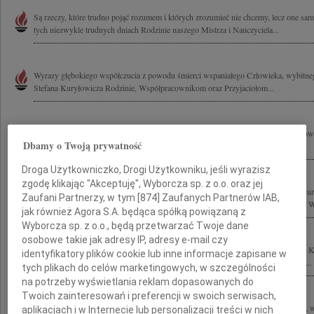
Są rzeczy, które trudno pojąć rozumem i których zrozumieć nie chcemy, lecz one sa
tych niezwykle trudnych dniach Rodzinie naszego Mistrza i Nauczyciela...
Wyrazy głębokiego współczucia z powodu śmierci wspaniałego Człowieka, wybitnego 
Stefana Kuryłowicza Rodzinie, Współpracownikom oraz Przyjaciołom...
6 czerwca 2011 roku zginął tragicznie wspaniały Kolega i Przyjaciel Stefan Kuryło
Dbamy o Twoją prywatność
zza oceanu łączymy się myślami ze wszystkimi, których ta tragedia boleśnie...
Droga Użytkowniczko, Drogi Użytkowniku, jeśli wyrazisz
zgodę klikając "Akceptuję", Wyborcza sp. z o.o. oraz jej
Z powodu tragicznej śmierci naszego Kolegi, wybitnego architekta prof. Stefana Ku
Zaufani Partnerzy, w tym [
874
] Zaufanych Partnerów IAB,
Przyjaciołom oraz Współpracownikom składamy wyrazy głębokiego współczucia. Wra
jak również Agora S.A. będąca spółką powiązaną z
Wyborcza sp. z o.o., będą przetwarzać Twoje dane
osobowe takie jak adresy IP, adresy e-mail czy
Z wielkim smutkiem i żalem żegnam tragicznie zmarłego Kolegę profesora Stefana K
identyfikatory plików cookie lub inne informacje zapisane w
tragedii składam wyrazy współczucia prof. Ewie Kuryłowicz wszystkim Bliskim i...
tych plikach do celów marketingowych, w szczególności
na potrzeby wyświetlania reklam dopasowanych do
Twoich zainteresowań i preferencji w swoich serwisach,
Z wielkim żalem przyjęliśmy wiadomość o tragicznej śmierci wybitnego architekta, w
aplikacjach i w Internecie lub personalizacji treści w nich