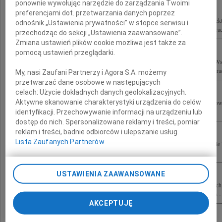
ponownie wywołując narzędzie do zarządzania Twoimi
preferencjami dot. przetwarzania danych poprzez
Z głębokim żalem przyjęliśmy wiadomość o tragicznej śmierci Prof. dr. hab. archite
odnośnik „Ustawienia prywatności” w stopce serwisu i
Rodzinie i Współpracownikom wyrazy szczerego współczucia składają Zarząd i Prac
przechodząc do sekcji „Ustawienia zaawansowane”.
Zmiana ustawień plików cookie możliwa jest także za
pomocą ustawień przeglądarki.
Z głębokim żalem i smutkiem żegnamy profesora Stefana Kuryłowicza oraz Jego W
Syropolskiego składamy wyrazy współczucia Rodzinie, Najbliższym oraz Współpra
My, nasi Zaufani Partnerzy i Agora S.A. możemy
przetwarzać dane osobowe w następujących
celach:
Użycie dokładnych danych geolokalizacyjnych.
Aktywne skanowanie charakterystyki urządzenia do celów
Wyrazy głębokiego współczucia Ewie i Rodzinie z powodu śmierci Stefana Kuryłow
Staniszkis
identyfikacji. Przechowywanie informacji na urządzeniu lub
dostęp do nich. Spersonalizowane reklamy i treści, pomiar
reklam i treści, badnie odbiorców i ulepszanie usług.
Lista Zaufanych Partnerów
Wstrząśnięci tragiczną śmiercią Stefana - Funia składamy wyrazy współczucia Ewie 
Andrzej Bulanda i Włodzimierz Mucha wraz z zespołem
USTAWIENIA ZAAWANSOWANE
Z głębokim smutkiem przyjęliśmy wiadomość o tragicznej śmierci prof. dr. hab. arc
projektu Hotelu Courtyard by Marriott w Warszawie przy Lotnisku im. F. Chopina...
AKCEPTUJĘ