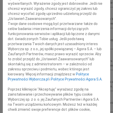
Konkursu Polski Cement w Architekturze prof. arch. Stefana Kuryłowicza Rodzinie 
wyświetlanych. Wyrażenie zgody jest dobrowolne. Jeśli nie
chcesz wyrazić zgody, chcesz ograniczyć jej zakres lub
chcesz wycofać zgodę uprzednio udzieloną przejdź do
„Ustawień Zaawansowanych”.
Z prawdziwym smutkiem przyjęliśmy wiadomość o tragicznej śmierci Profesora dr 
Wszystkie wybitne projekty na długo zapadną nam w pamięć Rodzinie, Przyjaciołom,
Twoje dane osobowe mogą być przetwarzane także do
celów badania i mierzenia informacji dotyczących
funkcjonowania serwisów i aplikacji lub łączone z danymi
dot. świadczonych Tobie usług. Jeśli podstawą
Wstrząśnięci wiadomością o tragicznej śmierci Stefana Kuryłowicza w poczuciu nie
przetwarzania Twoich danych jest uzasadniony interes
Ewie Kuryłowicz wyrazy żalu i współczucia Jacek Kwieciński z rodziną
Wyborcza sp. z o.o., jej spółki powiązanej – Agora S.A. – lub
Zaufanych Partnerów, masz prawo wyrazić sprzeciw. Aby
to zrobić przejdź do „Ustawień Zaawansowanych” lub
Z głębokim smutkiem i żalem przyjęliśmy wiadomość o tragicznej śmierci profesora
skontaktuj się z administratorem – w zależności od
wybitnego architekta i wspaniałego Człowieka Szczere wyrazy współczucia składamy
zakresu sprzeciwu i podmiotu, wobec którego jest
kierowany. Więcej informacji znajdziesz w
Polityce
Prywatności Wyborcza.pl
i
Polityce Prywatności Agora S.A.
Z powodu tragicznej śmierci prof. Stefana Kuryłowicza nieocenionej postaci świata a
zaszczyt współpracować najszczersze wyrazy współczucia Rodzinie składają Prezes.
Poprzez kliknięcie "Akceptuję" wyrażasz zgodę na
zainstalowanie i przechowywanie plików typu cookie
Wyborczej sp. z o. o. jej Zaufanych Partnerów i Agora S.A.
Z głębokim smutkiem przyjęliśmy wiadomość o śmierci profesora Stefana Kuryłowic
na Twoim urządzeniu końcowym. Możesz też w każdej
życiu wszystkich nas, autorytetem w dziedzinie architektury i wzorem do...
chwili zmienić swoje preferencje dot. plików cookie,