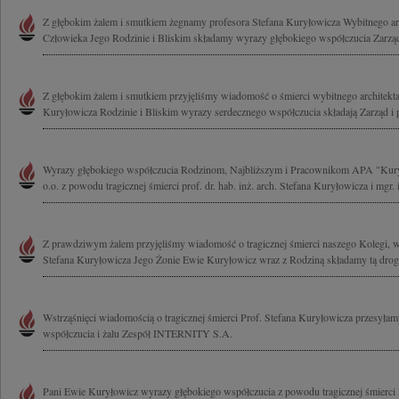
Z głębokim żalem i smutkiem żegnamy profesora Stefana Kuryłowicza Wybitnego arc
Człowieka Jego Rodzinie i Bliskim składamy wyrazy głębokiego współczucia Zarząd i
Z głębokim żalem i smutkiem przyjęliśmy wiadomość o śmierci wybitnego architekta
Kuryłowicza Rodzinie i Bliskim wyrazy serdecznego współczucia składają Zarząd i 
Wyrazy głębokiego współczucia Rodzinom, Najbliższym i Pracownikom APA "Kury
o.o. z powodu tragicznej śmierci prof. dr. hab. inż. arch. Stefana Kuryłowicza i mgr. i
Z prawdziwym żalem przyjęliśmy wiadomość o tragicznej śmierci naszego Kolegi, w
Stefana Kuryłowicza Jego Żonie Ewie Kuryłowicz wraz z Rodziną składamy tą drog
Wstrząśnięci wiadomością o tragicznej śmierci Prof. Stefana Kuryłowicza przesyła
współczucia i żalu Zespół INTERNITY S.A.
Pani Ewie Kuryłowicz wyrazy głębokiego współczucia z powodu tragicznej śmierci 