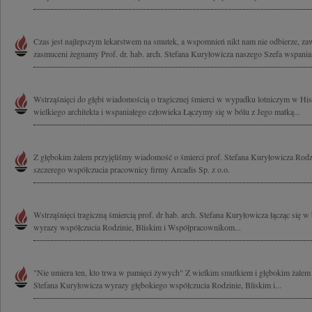
Czas jest najlepszym lekarstwem na smutek, a wspomnień nikt nam nie odbierze, z
zasmuceni żegnamy Prof. dr. hab. arch. Stefana Kuryłowicza naszego Szefa wspaniał
Wstrząśnięci do głębi wiadomością o tragicznej śmierci w wypadku lotniczym w His
wielkiego architekta i wspaniałego człowieka Łączymy się w bólu z Jego matką...
Z głębokim żalem przyjęliśmy wiadomość o śmierci prof. Stefana Kuryłowicza Rod
szczerego współczucia pracownicy firmy Arcadis Sp. z o.o.
Wstrząśnięci tragiczną śmiercią prof. dr hab. arch. Stefana Kuryłowicza łącząc się 
wyrazy współczucia Rodzinie, Bliskim i Współpracownikom...
"Nie umiera ten, kto trwa w pamięci żywych" Z wielkim smutkiem i głębokim żalem 
Stefana Kuryłowicza wyrazy głębokiego współczucia Rodzinie, Bliskim i...