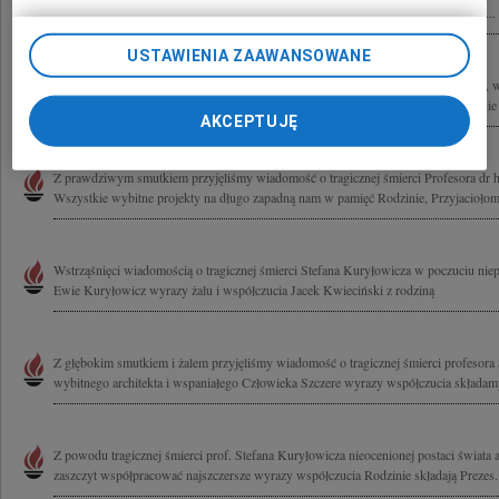
tragedii składam wyrazy współczucia prof. Ewie Kuryłowicz wszystkim Bliskim i...
USTAWIENIA ZAAWANSOWANE
Z wielkim żalem przyjęliśmy wiadomość o tragicznej śmierci wybitnego architekta, w
Konkursu Polski Cement w Architekturze prof. arch. Stefana Kuryłowicza Rodzinie 
AKCEPTUJĘ
Z prawdziwym smutkiem przyjęliśmy wiadomość o tragicznej śmierci Profesora dr 
Wszystkie wybitne projekty na długo zapadną nam w pamięć Rodzinie, Przyjaciołom,
Wstrząśnięci wiadomością o tragicznej śmierci Stefana Kuryłowicza w poczuciu nie
Ewie Kuryłowicz wyrazy żalu i współczucia Jacek Kwieciński z rodziną
Z głębokim smutkiem i żalem przyjęliśmy wiadomość o tragicznej śmierci profesora
wybitnego architekta i wspaniałego Człowieka Szczere wyrazy współczucia składamy
Z powodu tragicznej śmierci prof. Stefana Kuryłowicza nieocenionej postaci świata a
zaszczyt współpracować najszczersze wyrazy współczucia Rodzinie składają Prezes.