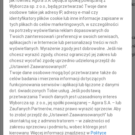
jak również Agora S.A. będąca spółką powiązaną z
Stworzył i prowadził Autorską Pracownię Architekt
Wyborcza sp. z o.o., będą przetwarzać Twoje dane
osobowe takie jak adresy IP, adresy e-mail czy
- "Kuryłowicz & Associates".
identyfikatory plików cookie lub inne informacje zapisane w
tych plikach do celów marketingowych, w szczególności
Pracował na Wydziale Architektury
na potrzeby wyświetlania reklam dopasowanych do
Twoich zainteresowań i preferencji w swoich serwisach,
Politechniki Warszawskiej 35 lat - ostatnio jako twórca
aplikacjach i w Internecie lub personalizacji treści w nich
Pracowni Architektury Wielkoprzestrzennej i Przemys
wyświetlanych. Wyrażenie zgody jest dobrowolne. Jeśli nie
chcesz wyrazić zgody, chcesz ograniczyć jej zakres lub
Wychował wielu studentów, był promotorem wielu dy
chcesz wycofać zgodę uprzednio udzieloną przejdź do
Członek SARP od 1973 roku.
„Ustawień Zaawansowanych”.
Twoje dane osobowe mogą być przetwarzane także do
celów badania i mierzenia informacji dotyczących
Cześć Jego pamięci
funkcjonowania serwisów i aplikacji lub łączone z danymi
dot. świadczonych Tobie usług. Jeśli podstawą
przetwarzania Twoich danych jest uzasadniony interes
Wyborcza sp. z o.o., jej spółki powiązanej – Agora S.A. – lub
Jakub Wacławek
Zaufanych Partnerów, masz prawo wyrazić sprzeciw. Aby
to zrobić przejdź do „Ustawień Zaawansowanych” lub
Prezes Oddziału Warszawskiego
skontaktuj się z administratorem – w zależności od
Stowarzyszenia Architektów Polskich
zakresu sprzeciwu i podmiotu, wobec którego jest
kierowany. Więcej informacji znajdziesz w
Polityce