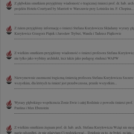
Z głębokim smutkiem przyjęliśmy wiadomość o tragicznej śmierci prof. dr. hab. arc
projektu Hotelu Courtyard by Marriott w Warszawie przy Lotnisku im. F. Chopina...
Z żalem przyjęliśmy informację o śmierci Stefana Kuryłowicza Składamy wyrazy g
Kuryłowicz Grzegorz Piątek i Jarosław Trybuś, Wanda i Tadeusz Piątkowie
Z wielkim smutkiem przyjęliśmy wiadomość o śmierci profesora Stefana Kuryłowicz
nie tylko jako wybitny architekt, lecz także jako pedagog studenci WAPW
Niewymownie zasmuceni tragiczną śmiercią profesora Stefana Kuryłowicza Szczer
wszystkim, dla których ta śmierć jest przedwczesna, przede wszystkim...
Wyrazy głębokiego współczucia Żonie Ewie i całej Rodzinie z powodu śmierci prof.
Paulina i Max Ebenstein
Z wielkim smutkiem żegnam prof. dr. hab. arch. Stefana Kuryłowicza Wciąż nie mog
nagle odszedłeś, że nie zdążyłam Ci podziękować... Dziękuję za to, że byłeś, za lata...