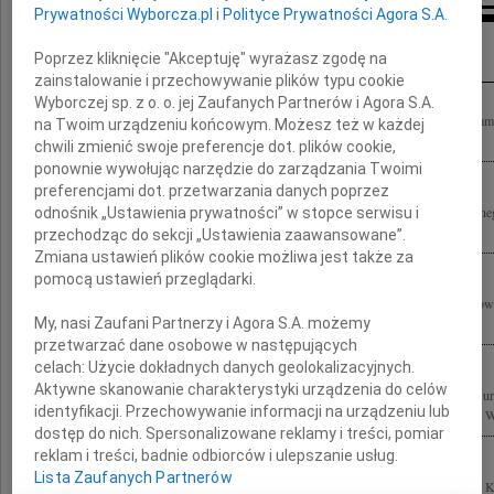
Prywatności Wyborcza.pl
i
Polityce Prywatności Agora S.A.
Kondolencje
Poprzez kliknięcie "Akceptuję" wyrażasz zgodę na
zainstalowanie i przechowywanie plików typu cookie
Wyborczej sp. z o. o. jej Zaufanych Partnerów i Agora S.A.
Są rzeczy, które trudno pojąć rozumem i których zrozumieć nie chcemy, lecz one sa
na Twoim urządzeniu końcowym. Możesz też w każdej
tych niezwykle trudnych dniach Rodzinie naszego Mistrza i Nauczyciela...
chwili zmienić swoje preferencje dot. plików cookie,
ponownie wywołując narzędzie do zarządzania Twoimi
preferencjami dot. przetwarzania danych poprzez
Wyrazy głębokiego współczucia z powodu śmierci wspaniałego Człowieka, wybitnego 
odnośnik „Ustawienia prywatności” w stopce serwisu i
Stefana Kuryłowicza Rodzinie, Współpracownikom oraz Przyjaciołom...
przechodząc do sekcji „Ustawienia zaawansowane”.
Zmiana ustawień plików cookie możliwa jest także za
pomocą ustawień przeglądarki.
6 czerwca 2011 roku zginął tragicznie wspaniały Kolega i Przyjaciel Stefan Kuryło
My, nasi Zaufani Partnerzy i Agora S.A. możemy
zza oceanu łączymy się myślami ze wszystkimi, których ta tragedia boleśnie...
przetwarzać dane osobowe w następujących
celach:
Użycie dokładnych danych geolokalizacyjnych.
Aktywne skanowanie charakterystyki urządzenia do celów
Z powodu tragicznej śmierci naszego Kolegi, wybitnego architekta prof. Stefana Ku
identyfikacji. Przechowywanie informacji na urządzeniu lub
Przyjaciołom oraz Współpracownikom składamy wyrazy głębokiego współczucia. Wra
dostęp do nich. Spersonalizowane reklamy i treści, pomiar
reklam i treści, badnie odbiorców i ulepszanie usług.
Lista Zaufanych Partnerów
Z wielkim smutkiem i żalem żegnam tragicznie zmarłego Kolegę profesora Stefana K