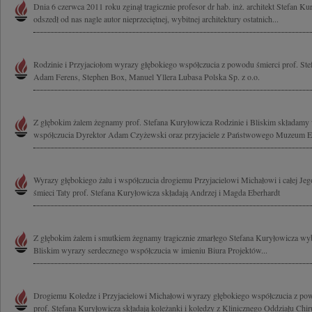
Dnia 6 czerwca 2011 roku zginął tragicznie profesor dr hab. inż. architekt Stefan K
odszedł od nas nagle autor nieprzeciętnej, wybitnej architektury ostatnich...
Rodzinie i Przyjaciołom wyrazy głębokiego współczucia z powodu śmierci prof. Ste
Adam Ferens, Stephen Box, Manuel Yllera Lubasa Polska Sp. z o.o.
Z głębokim żalem żegnamy prof. Stefana Kuryłowicza Rodzinie i Bliskim składamy
współczucia Dyrektor Adam Czyżewski oraz przyjaciele z Państwowego Muzeum Et
Wyrazy głębokiego żalu i współczucia drogiemu Przyjacielowi Michałowi i całej Jeg
śmieci Taty prof. Stefana Kuryłowicza składają Andrzej i Magda Eberhardt
Z głębokim żalem i smutkiem żegnamy tragicznie zmarłego Stefana Kuryłowicza wybi
Bliskim wyrazy serdecznego współczucia w imieniu Biura Projektów...
Drogiemu Koledze i Przyjacielowi Michałowi wyrazy głębokiego współczucia z powo
prof. Stefana Kuryłowicza składają koleżanki i koledzy z Klinicznego Oddziału Chiru