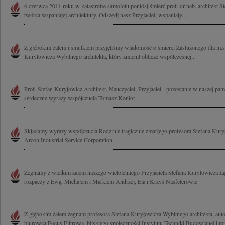
6 czerwca 2011 roku w katastrofie samolotu poniósł śmierć prof. dr hab. architekt 
twórca wspaniałej architektury. Odszedł nasz Przyjaciel, wspaniały...
Z głębokim żalem i smutkiem przyjęliśmy wiadomość o śmierci Zasłużonego dla m.s
Kuryłowicza Wybitnego architekta, który zmienił oblicze współczesnej...
Prof. Stefan Kuryłowicz Architekt, Nauczyciel, Przyjaciel - pozostanie w naszej pa
serdeczne wyrazy współczucia Tomasz Konior
Składamy wyrazy współczucia Rodzinie tragicznie zmarłego profesora Stefana Kury
Arcon Industrial Service Corporation
Żegnamy z wielkim żalem naszego wieloletniego Przyjaciela Stefana Kuryłowicza 
rozpaczy z Ewą, Michałem i Markiem Andrzej, Ela i Krzyś Nasfeterowie
Z głębokim żalem żegnam profesora Stefana Kuryłowicza Wybitnego architekta, auto
biurowca Focus Filtrowa, bliskiego społeczności Instytutu Techniki Budowlanej i mn