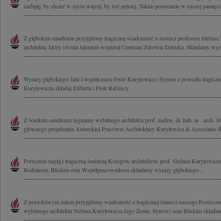
zachętę, by chcieć w życiu więcej, by żyć pełniej. Takim pozostanie w naszej pamięci
Z głębokim smutkiem przyjęliśmy tragiczną wiadomość o śmierci profesora Stefana
architekta, który swoim talentem wspierał Centrum Zdrowia Dziecka. Składamy wyra
Wyrazy głębokiego żalu i współczucia Ewie Kuryłowicz i Synom z powodu tragicznej
Kuryłowicza składaj Elżbieta i Piotr Rafalscy
Z wielkim smutkiem żegnamy wybitnego architekta prof. nadzw. dr. hab. in . arch. S
głównego projektanta Autorskiej Pracowni Architektury Kuryłowicz & Associates Ro
Poruszeni nagłą i tragiczną śmiercią Kolegów architektów prof. Stefana Kuryłowicz
Rodzinom, Bliskim oraz Współpracownikom składamy wyrazy głębokiego...
Z prawdziwym żalem przyjęliśmy wiadomość o tragicznej śmierci naszego Profesora
wybitnego architekta Stefana Kuryłowicza Jego Żonie, Synowi oraz Bliskim składamy