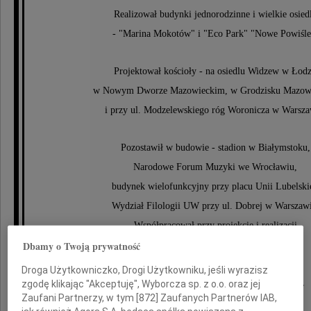
Realizował budynki jednorodzinne i wielkie osied
- "Marina Mokotów" i "Eco Park" "Nowe Powiśle
Projektował kościoły - na osiedlu Widzew w Łodz
w Nowym Dworze Mazowieckim, w Grodzisku Mazow
i przy ul. Modzelewskiego róg Woronicza w Warsza
Pozostawił w budowie - stadion w Białymstoku,
Narodowe Forum Muzyki we Wrocławiu,
budynek wielofunkcyjny przy placu Unii Lubelskie
Wydział Filologii UW przy ul. Dobrej w Warszawi
Współpracował przy projekcie i realizacji
Dbamy o Twoją prywatność
Muzeum Historii Żydów w Warszawie.
Droga Użytkowniczko, Drogi Użytkowniku, jeśli wyrazisz
Laureat wielu konkursów architektonicznych,
zgodę klikając "Akceptuję", Wyborcza sp. z o.o. oraz jej
Zaufani Partnerzy, w tym [
872
] Zaufanych Partnerów IAB,
odznaczony Honorową Nagrodą SARP.