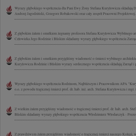
Wyrazy głębokiego współczucia dla Pani Ewy Żony Stefana Kuryłowicza składają D
Andrzej Jagodziński, Grzegorz Robakowski oraz cały zespół Pracowni Projektowej..
Z głębokim żalem i smutkiem żegnamy profesora Stefana Kuryłowicza Wybitnego arc
Człowieka Jego Rodzinie i Bliskim składamy wyrazy głębokiego współczucia Zarząd i
Z głębokim żalem i smutkiem przyjęliśmy wiadomość o śmierci wybitnego architekta
Kuryłowicza Rodzinie i Bliskim wyrazy serdecznego współczucia składają Zarząd i 
Wyrazy głębokiego współczucia Rodzinom, Najbliższym i Pracownikom APA "Kury
o.o. z powodu tragicznej śmierci prof. dr. hab. inż. arch. Stefana Kuryłowicza i mgr. i
Z wielkim żalem przyjęliśmy wiadomość o tragicznej śmierci prof. dr. hab. arch. Ste
Bliskim składamy wyrazy głębokiego współczucia Włodzimierz Włodarczyk - Prezes
Z prawdziwym żalem przyjęliśmy wiadomość o tragicznej śmierci naszego Kolegi, w