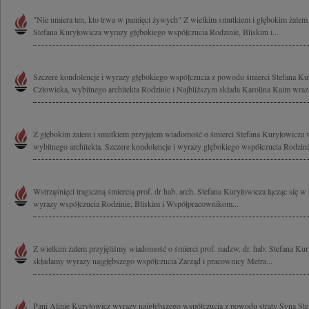
"Nie umiera ten, kto trwa w pamięci żywych" Z wielkim smutkiem i głębokim żalem 
Stefana Kuryłowicza wyrazy głębokiego współczucia Rodzinie, Bliskim i...
Szczere kondolencje i wyrazy głębokiego współczucia z powodu śmierci Stefana K
Człowieka, wybitnego architekta Rodzinie i Najbliższym składa Karolina Kaim wraz 
Z głębokim żalem i smutkiem przyjąłem wiadomość o śmierci Stefana Kuryłowicza 
wybitnego architekta. Szczere kondolencje i wyrazy głębokiego współczucia Rodzinie
Wstrząśnięci tragiczną śmiercią prof. dr hab. arch. Stefana Kuryłowicza łącząc się 
wyrazy współczucia Rodzinie, Bliskim i Współpracownikom...
Z wielkim żalem przyjęliśmy wiadomość o śmierci prof. nadzw. dr. hab. Stefana Kur
składamy wyrazy najgłębszego współczucia Zarząd i pracownicy Metra...
Pani Alinie Kuryłowicz wyrazy najgłębszego współczucia z powodu straty Syna St