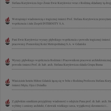
Stefana Kuryłowicza Jego Żonie Ewie Kuryłowicz wraz z Rodziną składamy tą drog
Wstrząśnięci wiadomością o tragicznej śmierci Prof. Stefana Kuryłowicza przesyła
współczucia i żalu Zespół INTERNITY S.A.
Pani Ewie Kuryłowicz wyrazy głębokiego współczucia z powodu tragicznej śmierci 
pracownicy Pomorskiej Kolei Metropolitalnej S.A. w Gdańsku
Wyrazy głębokiego współczucia Rodzinie i Pracownikom pracowni architektoniczne
powodu śmierci Prof. dr. hab. arch. Stefana Kuryłowicza składa Grupa Buma
Właściciele hotelu Hilton Gdańsk łączą się w bólu z Rodziną Profesora Stefana Kur
śmierci Męża, Ojca i Dziadka
Z głębokim smutkiem przyjęliśmy wiadomość o odejściu Pana prof. dr. hab. arch. S
wybitny i ceniony architekt, Człowiek wielkiego serca, wyjątkowej skromności i...