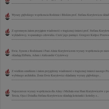
Wyrazy głębokiego współczucia Rodzinie i Bliskim prof. Stefana Kuryłowicza skła
Z ogromnym żalem przyjąłem wiadomość o tragicznej śmierci prof. Stefana Kuryłowi
wykładowcy, wspaniałego człowieka. Cześć jego pamięci. Grzegorz Kiełpsz Przewod
Ewie, Synom z Rodzinami i Pani Alinie Kuryłowiczom wyrazy współczucia po nieod
składają Elżbieta, Adam i Aleksander Czyżewscy
Z wielkim smutkiem i żalem przyjęliśmy wiadomość o tragicznej śmierci naszego Pr
wybitnego architekta. Żonie Ewie Kuryłowicz składamy wyrazy głębokiego...
Najszczersze wyrazy współczucia dla Aliny i Michała oraz Hani Kuryłowiczów z p
Teścia, Ojca i Dziadka Stefana Kuryłowicza składają koleżanki i koledzy z...