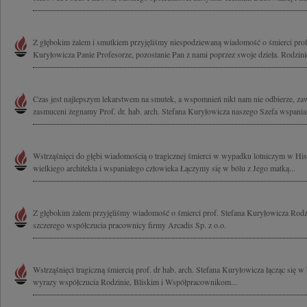
Z głębokim żalem i smutkiem przyjęliśmy niespodziewaną wiadomość o śmierci profe
Kuryłowicza Panie Profesorze, pozostanie Pan z nami poprzez swoje dzieła. Rodzinie 
Czas jest najlepszym lekarstwem na smutek, a wspomnień nikt nam nie odbierze, z
zasmuceni żegnamy Prof. dr. hab. arch. Stefana Kuryłowicza naszego Szefa wspaniał
Wstrząśnięci do głębi wiadomością o tragicznej śmierci w wypadku lotniczym w His
wielkiego architekta i wspaniałego człowieka Łączymy się w bólu z Jego matką...
Z głębokim żalem przyjęliśmy wiadomość o śmierci prof. Stefana Kuryłowicza Rod
szczerego współczucia pracownicy firmy Arcadis Sp. z o.o.
Wstrząśnięci tragiczną śmiercią prof. dr hab. arch. Stefana Kuryłowicza łącząc się 
wyrazy współczucia Rodzinie, Bliskim i Współpracownikom...