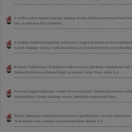
Z wielkim żalem żegnam tragicznie zmarłego Kolegę Stefana Kuryłowicza Pani Ewi
żalu i współczucia Eliza Stefańska
Z wielkim smutkiem przyjęliśmy wiadomość o tragicznej śmierci profesora Stefana 
tragedii składamy wyrazy współczucia Pani prof. Ewie Kuryłowicz i wszystkim Blis
Rodzinie, Najbliższym i Współpracownikom wyrazy głębokiego współczucia i żalu 
Stefana Kuryłowicza składają Zarząd i pracownicy firmy Nowy Adres S.A.
Poruszeni nagłym odejściem, w pełni sił twórczych prof. Stefana Kuryłowicza wybitn
akademickiego i Kolegi składamy wyrazy głębokiego współczucia Żonie...
Wyrazy głębokiego współczucia Żonie Ewie i całej Rodzinie z powodu śmierci prof.
Jurek Kaliski wraz z rodziną i pracownikami firmy Krabau S.A.