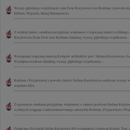
Wyrazy głębokiego współczucia i żalu Ewie Kuryłowicz oraz Rodzinie z powodu tragi
Elżbieta, Wojciech, Błażej Hermanowicz
Z wielkim żalem i smutkiem przyjęliśmy wiadomość o tragicznej śmierci wybitnego ar
Kuryłowicza Żonie Ewie oraz Rodzinie składamy wyrazy głębokiego współczucia...
Wstrząśnięci tragiczną śmiercią Kolegów architektów prof. Stefana Kuryłowicza i 
Współpracownikom składamy wyrazy głębokiego współczucia...
Rodzinie i Przyjaciołom z powodu śmierci Stefana Kuryłowicza serdeczne wyrazy 
zespołem SDA
Z ogromnym smutkiem przyjęliśmy wiadomość o śmierci profesora Stefana Kuryło
wybitnych osiągnięć i niekwestionowanego autorytetu Rodzinie, Przyjaciołom i Ws
Zginął nasz Przyjaciel Stefan Kuryłowicz Był wspaniałym i wiernym Kolegą. Tym, ja