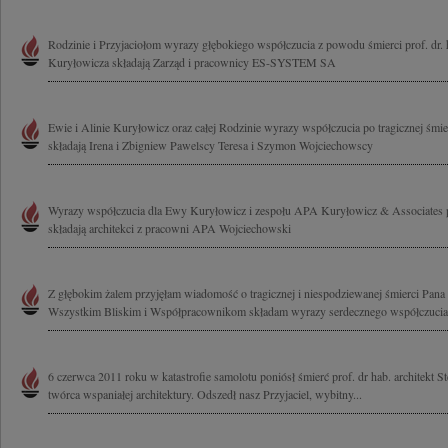
Rodzinie i Przyjaciołom wyrazy głębokiego współczucia z powodu śmierci prof. dr. h
Kuryłowicza składają Zarząd i pracownicy ES-SYSTEM SA
Ewie i Alinie Kuryłowicz oraz całej Rodzinie wyrazy współczucia po tragicznej śmi
składają Irena i Zbigniew Pawelscy Teresa i Szymon Wojciechowscy
Wyrazy współczucia dla Ewy Kuryłowicz i zespołu APA Kuryłowicz & Associates p
składają architekci z pracowni APA Wojciechowski
Z głębokim żalem przyjęłam wiadomość o tragicznej i niespodziewanej śmierci Pana
Wszystkim Bliskim i Współpracownikom składam wyrazy serdecznego współczucia
6 czerwca 2011 roku w katastrofie samolotu poniósł śmierć prof. dr hab. architekt 
twórca wspaniałej architektury. Odszedł nasz Przyjaciel, wybitny...