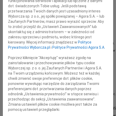
funkcjonowania serwisów i aplikacji lub łączone z danymi
że 4 listopada 2009 roku zmarł
dot. świadczonych Tobie usług. Jeśli podstawą
przetwarzania Twoich danych jest uzasadniony interes
Wyborcza sp. z o.o., jej spółki powiązanej – Agora S.A. – lub
prof. Jan Leja
Zaufanych Partnerów, masz prawo wyrazić sprzeciw. Aby
to zrobić przejdź do „Ustawień Zaawansowanych” lub
(Doktor Honoris Causa UMCS)
skontaktuj się z administratorem – w zależności od
zakresu sprzeciwu i podmiotu, wobec którego jest
kierowany. Więcej informacji znajdziesz w
Polityce
Jan Leja urodził się w Grodzisku w 1918 roku.
Prywatności Wyborcza.pl
i
Polityce Prywatności Agora S.A.
Studia na Akademii Górniczej w Krakowie przerwał w
wybuchu II wojny światowej.
Poprzez kliknięcie "Akceptuję" wyrażasz zgodę na
zainstalowanie i przechowywanie plików typu cookie
W latach 1939-1942 więziony na Syberii.
Wyborczej sp. z o. o. jej Zaufanych Partnerów i Agora S.A.
W Rosji dołączył do polskiej Armii,
na Twoim urządzeniu końcowym. Możesz też w każdej
chwili zmienić swoje preferencje dot. plików cookie,
z którą został wysłany do Wlk. Brytanii.
ponownie wywołując narzędzie do zarządzania Twoimi
Tam podjął studia na Royal School of Mines,
preferencjami dot. przetwarzania danych poprzez
gdzie w 1945 r. otrzymał tytuły A.R.S.M i B.Sc.
odnośnik „Ustawienia prywatności” w stopce serwisu i
przechodząc do sekcji „Ustawienia zaawansowane”.
W 1952 r. podjął studia podyplomowe
Zmiana ustawień plików cookie możliwa jest także za
na Uniwersytecie Cambridge, które ukończył w 195
pomocą ustawień przeglądarki.
z dyplomem Ph.D. (Cantal.) za pracę: "Molecular Inter