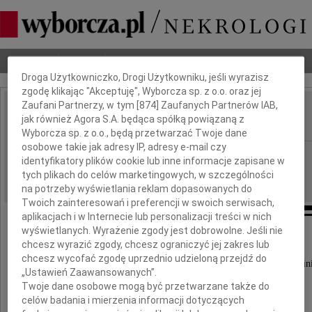
Dbamy o Twoją prywatność
Nekrologi
Odeszli
Poradnik pogrzebowy
Droga Użytkowniczko, Drogi Użytkowniku, jeśli wyrazisz
zgodę klikając "Akceptuję", Wyborcza sp. z o.o. oraz jej
Zaufani Partnerzy, w tym [
874
] Zaufanych Partnerów IAB,
Jan Leja
jak również Agora S.A. będąca spółką powiązaną z
IMIĘ I NAZWISKO:
Wyborcza sp. z o.o., będą przetwarzać Twoje dane
osobowe takie jak adresy IP, adresy e-mail czy
Lublin
REGION:
identyfikatory plików cookie lub inne informacje zapisane w
10.11.2009
tych plikach do celów marketingowych, w szczególności
DATA EMISJI:
na potrzeby wyświetlania reklam dopasowanych do
Twoich zainteresowań i preferencji w swoich serwisach,
aplikacjach i w Internecie lub personalizacji treści w nich
wyświetlanych. Wyrażenie zgody jest dobrowolne. Jeśli nie
Rektor i Senat
chcesz wyrazić zgody, chcesz ograniczyć jej zakres lub
chcesz wycofać zgodę uprzednio udzieloną przejdź do
Uniwersytetu Marii Curie-Skłodowskiej w Lublin
„Ustawień Zaawansowanych”.
Twoje dane osobowe mogą być przetwarzane także do
celów badania i mierzenia informacji dotyczących
z głębokim żalem zawiadamiają,