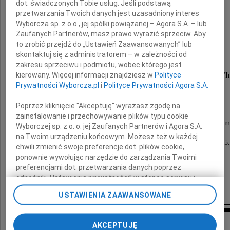
dot. świadczonych Tobie usług. Jeśli podstawą
przetwarzania Twoich danych jest uzasadniony interes
Wyborcza sp. z o.o., jej spółki powiązanej – Agora S.A. – lub
Zaufanych Partnerów, masz prawo wyrazić sprzeciw. Aby
Jerzy Stępień
to zrobić przejdź do „Ustawień Zaawansowanych” lub
skontaktuj się z administratorem – w zależności od
zakresu sprzeciwu i podmiotu, wobec którego jest
kierowany. Więcej informacji znajdziesz w
Polityce
długoletni pracownik Żeglugi na Odrze oraz Firmy "I
Prywatności Wyborcza.pl
i
Polityce Prywatności Agora S.A.
Msza święta żałobna zostanie odprawiona
w kościele św. Jerzego na Popowicach
Poprzez kliknięcie "Akceptuję" wyrażasz zgodę na
w dniu 9 czerwca 2011 roku o godzinie 7.30.
zainstalowanie i przechowywanie plików typu cookie
Pogrzeb odbędzie się na cmentarzu komunalnym
Wyborczej sp. z o. o. jej Zaufanych Partnerów i Agora S.A.
przy ulicy Trzmielowickiej
na Twoim urządzeniu końcowym. Możesz też w każdej
dnia 9 czerwca 2011 roku (czwartek) o godzinie 15
chwili zmienić swoje preferencje dot. plików cookie,
ponownie wywołując narzędzie do zarządzania Twoimi
Pogrążona w smutku
preferencjami dot. przetwarzania danych poprzez
odnośnik „Ustawienia prywatności” w stopce serwisu i
rodzina
przechodząc do sekcji „Ustawienia zaawansowane”.
USTAWIENIA ZAAWANSOWANE
Zmiana ustawień plików cookie możliwa jest także za
pomocą ustawień przeglądarki.
Kondolencje
AKCEPTUJĘ
My, nasi Zaufani Partnerzy i Agora S.A. możemy