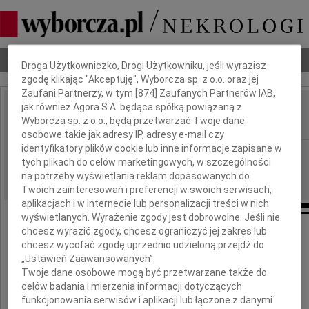
Dbamy o Twoją prywatność
Nekrologi
Odeszli
Poradnik pogrzebowy
Droga Użytkowniczko, Drogi Użytkowniku, jeśli wyrazisz
zgodę klikając "Akceptuję", Wyborcza sp. z o.o. oraz jej
Zaufani Partnerzy, w tym [
874
] Zaufanych Partnerów IAB,
jak również Agora S.A. będąca spółką powiązaną z
Jarosław Maćkowiak
Wyborcza sp. z o.o., będą przetwarzać Twoje dane
IMIĘ I NAZWISKO:
osobowe takie jak adresy IP, adresy e-mail czy
identyfikatory plików cookie lub inne informacje zapisane w
Zielona Góra
REGION:
tych plikach do celów marketingowych, w szczególności
04.06.2011
DATA EMISJI:
na potrzeby wyświetlania reklam dopasowanych do
Twoich zainteresowań i preferencji w swoich serwisach,
aplikacjach i w Internecie lub personalizacji treści w nich
wyświetlanych. Wyrażenie zgody jest dobrowolne. Jeśli nie
chcesz wyrazić zgody, chcesz ograniczyć jej zakres lub
Z wielkim żalem i smutkiem
chcesz wycofać zgodę uprzednio udzieloną przejdź do
przyjęłam wiadomość o śmierci
„Ustawień Zaawansowanych”.
Twoje dane osobowe mogą być przetwarzane także do
celów badania i mierzenia informacji dotyczących
st. kpr.
funkcjonowania serwisów i aplikacji lub łączone z danymi