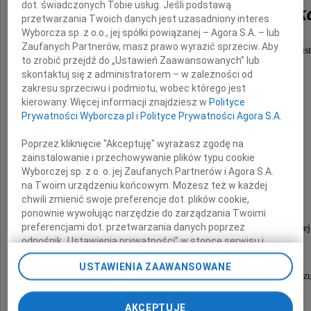
dot. świadczonych Tobie usług. Jeśli podstawą
Jarosława Maćkowiak
przetwarzania Twoich danych jest uzasadniony interes
Wyborcza sp. z o.o., jej spółki powiązanej – Agora S.A. – lub
Zaufanych Partnerów, masz prawo wyrazić sprzeciw. Aby
który pełnił służbę na misji stabilizacyjnej w Afganist
to zrobić przejdź do „Ustawień Zaawansowanych” lub
skontaktuj się z administratorem – w zależności od
zakresu sprzeciwu i podmiotu, wobec którego jest
kierowany. Więcej informacji znajdziesz w
Polityce
Prywatności Wyborcza.pl
i
Polityce Prywatności Agora S.A.
Rodzinie Zmarłego
Poprzez kliknięcie "Akceptuję" wyrażasz zgodę na
zainstalowanie i przechowywanie plików typu cookie
oraz
Wyborczej sp. z o. o. jej Zaufanych Partnerów i Agora S.A.
na Twoim urządzeniu końcowym. Możesz też w każdej
Żołnierzom
chwili zmienić swoje preferencje dot. plików cookie,
ponownie wywołując narzędzie do zarządzania Twoimi
preferencjami dot. przetwarzania danych poprzez
z 17. Wielkopolskiej Brygady Zmechanizowanej
odnośnik „Ustawienia prywatności” w stopce serwisu i
im. gen. broni Józefa Dowbora-Muśnickiego
przechodząc do sekcji „Ustawienia zaawansowane”.
USTAWIENIA ZAAWANSOWANE
Zmiana ustawień plików cookie możliwa jest także za
składam najszczersze kondolencje i wyrazy współczu
pomocą ustawień przeglądarki.
AKCEPTUJĘ
My, nasi Zaufani Partnerzy i Agora S.A. możemy
Odszedł wspaniały żołnierz i obywatel.