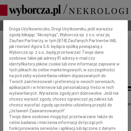
Dbamy o Twoją prywatność
Nekrologi
Odeszli
Poradnik pogrzebowy
Droga Użytkowniczko, Drogi Użytkowniku, jeśli wyrazisz
zgodę klikając "Akceptuję", Wyborcza sp. z o.o. oraz jej
Zaufani Partnerzy, w tym [
874
] Zaufanych Partnerów IAB,
jak również Agora S.A. będąca spółką powiązaną z
Kazimierz Molski
IMIĘ I NAZWISKO:
Wyborcza sp. z o.o., będą przetwarzać Twoje dane
osobowe takie jak adresy IP, adresy e-mail czy
identyfikatory plików cookie lub inne informacje zapisane w
Białystok
REGION:
tych plikach do celów marketingowych, w szczególności
03.06.2011
DATA EMISJI:
na potrzeby wyświetlania reklam dopasowanych do
Twoich zainteresowań i preferencji w swoich serwisach,
aplikacjach i w Internecie lub personalizacji treści w nich
wyświetlanych. Wyrażenie zgody jest dobrowolne. Jeśli nie
chcesz wyrazić zgody, chcesz ograniczyć jej zakres lub
Z głębokim żalem przyjęliśmy wiadomość o śmier
chcesz wycofać zgodę uprzednio udzieloną przejdź do
„Ustawień Zaawansowanych”.
Twoje dane osobowe mogą być przetwarzane także do
dr. n. med.
celów badania i mierzenia informacji dotyczących
funkcjonowania serwisów i aplikacji lub łączone z danymi