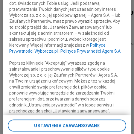
dot. świadczonych Tobie usług. Jeśli podstawą
przetwarzania Twoich danych jest uzasadniony interes
Kazimierza Molskiego
Wyborcza sp. z o.o., jej spółki powiązanej – Agora S.A. – lub
Zaufanych Partnerów, masz prawo wyrazić sprzeciw. Aby
to zrobić przejdź do „Ustawień Zaawansowanych” lub
Założyciela i pierwszego Ordynatora
skontaktuj się z administratorem – w zależności od
Oddziału Ortopedyczno-Urazowego
zakresu sprzeciwu i podmiotu, wobec którego jest
Wojewódzkiego Szpitala Zespolonego w Białymsto
kierowany. Więcej informacji znajdziesz w
Polityce
Prywatności Wyborcza.pl
i
Polityce Prywatności Agora S.A.
wychowawcy wielu lekarzy.
Poprzez kliknięcie "Akceptuję" wyrażasz zgodę na
zainstalowanie i przechowywanie plików typu cookie
Wyrazy współczucia
Wyborczej sp. z o. o. jej Zaufanych Partnerów i Agora S.A.
na Twoim urządzeniu końcowym. Możesz też w każdej
chwili zmienić swoje preferencje dot. plików cookie,
Rodzinie
ponownie wywołując narzędzie do zarządzania Twoimi
preferencjami dot. przetwarzania danych poprzez
odnośnik „Ustawienia prywatności” w stopce serwisu i
przekazuje
przechodząc do sekcji „Ustawienia zaawansowane”.
Zmiana ustawień plików cookie możliwa jest także za
grono byłych współpracowników
pomocą ustawień przeglądarki.
USTAWIENIA ZAAWANSOWANE