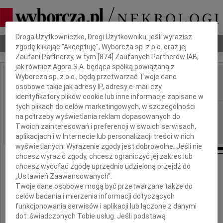
Dbamy o Twoją prywatność
Droga Użytkowniczko, Drogi Użytkowniku, jeśli wyrazisz
Nekrologi
Odeszli
Poradnik pogrzebowy
zgodę klikając "Akceptuję", Wyborcza sp. z o.o. oraz jej
Zaufani Partnerzy, w tym [
874
] Zaufanych Partnerów IAB,
jak również Agora S.A. będąca spółką powiązaną z
Wyborcza sp. z o.o., będą przetwarzać Twoje dane
Marek Siemek
osobowe takie jak adresy IP, adresy e-mail czy
IMIĘ I NAZWISKO:
identyfikatory plików cookie lub inne informacje zapisane w
tych plikach do celów marketingowych, w szczególności
Kraków
REGION:
na potrzeby wyświetlania reklam dopasowanych do
01.06.2011
DATA EMISJI:
Twoich zainteresowań i preferencji w swoich serwisach,
aplikacjach i w Internecie lub personalizacji treści w nich
wyświetlanych. Wyrażenie zgody jest dobrowolne. Jeśli nie
chcesz wyrazić zgody, chcesz ograniczyć jej zakres lub
chcesz wycofać zgodę uprzednio udzieloną przejdź do
Z głębokim żalem zawiadamiamy,
„Ustawień Zaawansowanych”.
Twoje dane osobowe mogą być przetwarzane także do
iż 30 maja 2011 roku
celów badania i mierzenia informacji dotyczących
zmarł
funkcjonowania serwisów i aplikacji lub łączone z danymi
dot. świadczonych Tobie usług. Jeśli podstawą