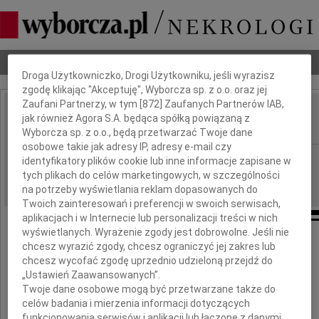
Dbamy o Twoją prywatność
Nekrologi
Odeszli
Poradnik pogrzebowy
Droga Użytkowniczko, Drogi Użytkowniku, jeśli wyrazisz
zgodę klikając "Akceptuję", Wyborcza sp. z o.o. oraz jej
Zaufani Partnerzy, w tym [
872
] Zaufanych Partnerów IAB,
Henryka Malicha
jak również Agora S.A. będąca spółką powiązaną z
IMIĘ I NAZWISKO:
Wyborcza sp. z o.o., będą przetwarzać Twoje dane
osobowe takie jak adresy IP, adresy e-mail czy
Wrocław
REGION:
identyfikatory plików cookie lub inne informacje zapisane w
tych plikach do celów marketingowych, w szczególności
10.08.2009
DATA EMISJI:
na potrzeby wyświetlania reklam dopasowanych do
Twoich zainteresowań i preferencji w swoich serwisach,
aplikacjach i w Internecie lub personalizacji treści w nich
wyświetlanych. Wyrażenie zgody jest dobrowolne. Jeśli nie
Z głębokim żalem zawiadamiamy,
chcesz wyrazić zgody, chcesz ograniczyć jej zakres lub
że 3 sierpnia 2009 roku zmarła
chcesz wycofać zgodę uprzednio udzieloną przejdź do
„Ustawień Zaawansowanych”.
Twoje dane osobowe mogą być przetwarzane także do
celów badania i mierzenia informacji dotyczących
funkcjonowania serwisów i aplikacji lub łączone z danymi