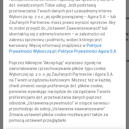
Henryka Malicha
dot. świadczonych Tobie usług. Jeśli podstawą
przetwarzania Twoich danych jest uzasadniony interes
Wyborcza sp. z o.o., jej spółki powiązanej – Agora S.A. – lub
emerytowana pracownica Instytutu Konstrukcji i Eksploata
Zaufanych Partnerów, masz prawo wyrazić sprzeciw. Aby
Politechniki Wrocławskiej
to zrobić przejdź do „Ustawień Zaawansowanych” lub
Msza św. żałobna za duszę Zmarłej odbędzie się
skontaktuj się z administratorem – w zależności od
w dniu 11 sierpnia 2009 roku o godz. 8.00 w kościele św.
zakresu sprzeciwu i podmiotu, wobec którego jest
przy ul. Grabiszyńskiej 103 we Wrocławiu.
kierowany. Więcej informacji znajdziesz w
Polityce
Prywatności Wyborcza.pl
i
Polityce Prywatności Agora S.A.
Pogrzeb odbędzie się 11 sierpnia 2009 roku
o godzinie 12.00 na Cmentarzu Grabiszyńskim we Wro
Poprzez kliknięcie "Akceptuję" wyrażasz zgodę na
zainstalowanie i przechowywanie plików typu cookie
Wyrazy współczucia
Wyborczej sp. z o. o. jej Zaufanych Partnerów i Agora S.A.
na Twoim urządzeniu końcowym. Możesz też w każdej
Rodzinie
chwili zmienić swoje preferencje dot. plików cookie,
ponownie wywołując narzędzie do zarządzania Twoimi
preferencjami dot. przetwarzania danych poprzez
składają
odnośnik „Ustawienia prywatności” w stopce serwisu i
przechodząc do sekcji „Ustawienia zaawansowane”.
?Rektor
Zmiana ustawień plików cookie możliwa jest także za
pomocą ustawień przeglądarki.
Politechniki Wrocławskiej