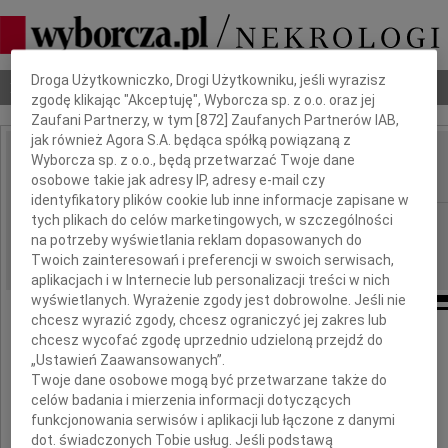
Dbamy o Twoją prywatność
Droga Użytkowniczko, Drogi Użytkowniku, jeśli wyrazisz
Nekrologi
Odeszli
Poradnik pogrzebowy
zgodę klikając "Akceptuję", Wyborcza sp. z o.o. oraz jej
Zaufani Partnerzy, w tym [
872
] Zaufanych Partnerów IAB,
jak również Agora S.A. będąca spółką powiązaną z
Wyborcza sp. z o.o., będą przetwarzać Twoje dane
Dariusz Bagiński
IMIĘ I NAZWISKO:
osobowe takie jak adresy IP, adresy e-mail czy
identyfikatory plików cookie lub inne informacje zapisane w
tych plikach do celów marketingowych, w szczególności
Opole
REGION:
na potrzeby wyświetlania reklam dopasowanych do
28.05.2011
DATA EMISJI:
Twoich zainteresowań i preferencji w swoich serwisach,
aplikacjach i w Internecie lub personalizacji treści w nich
wyświetlanych. Wyrażenie zgody jest dobrowolne. Jeśli nie
chcesz wyrazić zgody, chcesz ograniczyć jej zakres lub
chcesz wycofać zgodę uprzednio udzieloną przejdź do
„Ustawień Zaawansowanych”.
Pogrążeni w smutku
Twoje dane osobowe mogą być przetwarzane także do
z powodu śmierci
celów badania i mierzenia informacji dotyczących
funkcjonowania serwisów i aplikacji lub łączone z danymi
dot. świadczonych Tobie usług. Jeśli podstawą
wieloletniego pracownika