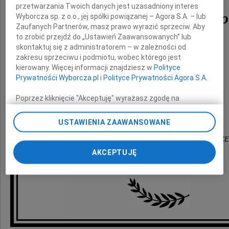
przetwarzania Twoich danych jest uzasadniony interes
Dariusza Bagińskiego
Wyborcza sp. z o.o., jej spółki powiązanej – Agora S.A. – lub
Zaufanych Partnerów, masz prawo wyrazić sprzeciw. Aby
to zrobić przejdź do „Ustawień Zaawansowanych” lub
skontaktuj się z administratorem – w zależności od
zakresu sprzeciwu i podmiotu, wobec którego jest
składamy
kierowany. Więcej informacji znajdziesz w
Polityce
wyrazy szczerego współczucia
Prywatności Wyborcza.pl
i
Polityce Prywatności Agora S.A.
Poprzez kliknięcie "Akceptuję" wyrażasz zgodę na
najbliższej Rodzinie
zainstalowanie i przechowywanie plików typu cookie
Wyborczej sp. z o. o. jej Zaufanych Partnerów i Agora S.A.
USTAWIENIA ZAAWANSOWANE
na Twoim urządzeniu końcowym. Możesz też w każdej
chwili zmienić swoje preferencje dot. plików cookie,
Zarząd Przedsiębiorstwa Geodezyjnego GEOPRZ
ponownie wywołując narzędzie do zarządzania Twoimi
AKCEPTUJĘ
wraz z pracownikami
preferencjami dot. przetwarzania danych poprzez
odnośnik „Ustawienia prywatności” w stopce serwisu i
przechodząc do sekcji „Ustawienia zaawansowane”.
Zmiana ustawień plików cookie możliwa jest także za
pomocą ustawień przeglądarki.
My, nasi Zaufani Partnerzy i Agora S.A. możemy