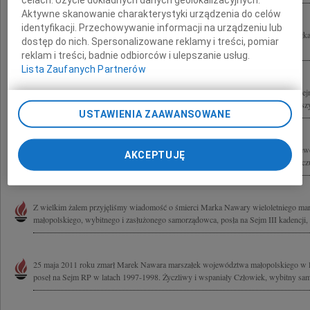
Aktywne skanowanie charakterystyki urządzenia do celów
identyfikacji. Przechowywanie informacji na urządzeniu lub
Z wielkim żalem przyjęliśmy wiadomość o śmierci Marka Nawary byłego Marszał
dostęp do nich. Spersonalizowane reklamy i treści, pomiar
Rodzinie, Najbliższym i Współpracownikom wyrazy najgłębszego...
reklam i treści, badnie odbiorców i ulepszanie usług.
Lista Zaufanych Partnerów
Z ogromną przykrością przyjąłem wiadomość o śmierci Marka Nawary posła na Sejm
województwa małopolskiego w latach 1998-2002 i 2006-2010. Rodzinie i Najbliższ
USTAWIENIA ZAAWANSOWANE
Z głębokim żalem przyjęłam wiadomość o śmierci Marka Nawary Marszałka Wojew
AKCEPTUJĘ
1998-2002 oraz 2006-2010 Rodzinie i Bliskim składam wyrazy głębokiego współczuc
Z wielkim żalem przyjęliśmy wiadomość o śmierci Marka Nawary wieloletniego m
małopolskiego, wybitnego i zasłużonego samorządowca, posła na Sejm III kadencji, 
25 maja 2011 roku zmarł Marek Nawara marszałek województwa małopolskiego w l
poseł na Sejm RP w latach 1997-1998. Życzliwy i wspaniały Człowiek, wybitny sam