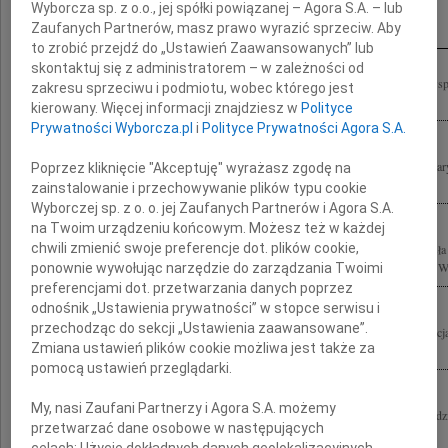
Inne kondolencje
Wyborcza sp. z o.o., jej spółki powiązanej – Agora S.A. – lub
Zaufanych Partnerów, masz prawo wyrazić sprzeciw. Aby
to zrobić przejdź do „Ustawień Zaawansowanych” lub
skontaktuj się z administratorem – w zależności od
Z głębokim smutkiem przyjęłam wiadomość o śmierci Marka Nawary jednego z ws
zakresu sprzeciwu i podmiotu, wobec którego jest
samorządu terytorialnego Rzeczypospolitej Polskiej. W latach 1990-2010...
kierowany. Więcej informacji znajdziesz w
Polityce
Prywatności Wyborcza.pl
i
Polityce Prywatności Agora S.A.
Rodzinie i Bliskim wyrazy głębokiego współczucia z powodu śmierci Marka Nawary
Poprzez kliknięcie "Akceptuję" wyrażasz zgodę na
Parlamentu Europejskiego były Marszałek Województwa Śląskiego
zainstalowanie i przechowywanie plików typu cookie
Wyborczej sp. z o. o. jej Zaufanych Partnerów i Agora S.A.
na Twoim urządzeniu końcowym. Możesz też w każdej
chwili zmienić swoje preferencje dot. plików cookie,
Z wielkim smutkiem i żalem przyjęliśmy wiadomość o śmierci Marka Nawary Posła 
Polskiej, Marszałka Województwa Małopolskiego, Wiceprezesa Zarządu Związku W
ponownie wywołując narzędzie do zarządzania Twoimi
preferencjami dot. przetwarzania danych poprzez
odnośnik „Ustawienia prywatności” w stopce serwisu i
przechodząc do sekcji „Ustawienia zaawansowane”.
Wyrazy głębokiego współczucia Rodzinie i Bliskim Marka Nawary składają dyrekcj
Zmiana ustawień plików cookie możliwa jest także za
Dokumentacji Sztuki Tadeusza Kantora "Cricoteka"
pomocą ustawień przeglądarki.
My, nasi Zaufani Partnerzy i Agora S.A. możemy
Z wielkim smutkiem żegnamy Marka Nawarę Wyrazy głębokiego współczucia Rodzini
przetwarzać dane osobowe w następujących
Pracownicy Super Krak S.A.
celach:
Użycie dokładnych danych geolokalizacyjnych.