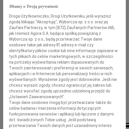
Marka Nawarę
Dbamy o Twoją prywatność
Droga Użytkowniczko, Drogi Użytkowniku, jeśli wyrazisz
marszałka województwa małopolskiego
zgodę klikając "Akceptuję", Wyborcza sp. z o.o. oraz jej
w latach 1998-2002 oraz 2006-2010,
Zaufani Partnerzy, w tym [
872
] Zaufanych Partnerów IAB,
posła na Sejm RP III kadencji.
jak również Agora S.A. będąca spółką powiązaną z
Odszedł zasłużony Samorządowiec,
Wyborcza sp. z o.o., będą przetwarzać Twoje dane
prawdziwie oddany Małopolsce.
osobowe takie jak adresy IP, adresy e-mail czy
identyfikatory plików cookie lub inne informacje zapisane w
tych plikach do celów marketingowych, w szczególności
Rodzinie i Najbliższym
na potrzeby wyświetlania reklam dopasowanych do
Twoich zainteresowań i preferencji w swoich serwisach,
składamy najszczersze kondolencje
aplikacjach i w Internecie lub personalizacji treści w nich
wyświetlanych. Wyrażenie zgody jest dobrowolne. Jeśli nie
chcesz wyrazić zgody, chcesz ograniczyć jej zakres lub
Zarząd, Rada Nadzorcza oraz pracownicy
chcesz wycofać zgodę uprzednio udzieloną przejdź do
Wodociągów Krakowskich
„Ustawień Zaawansowanych”.
Twoje dane osobowe mogą być przetwarzane także do
celów badania i mierzenia informacji dotyczących
funkcjonowania serwisów i aplikacji lub łączone z danymi
dot. świadczonych Tobie usług. Jeśli podstawą
przetwarzania Twoich danych jest uzasadniony interes