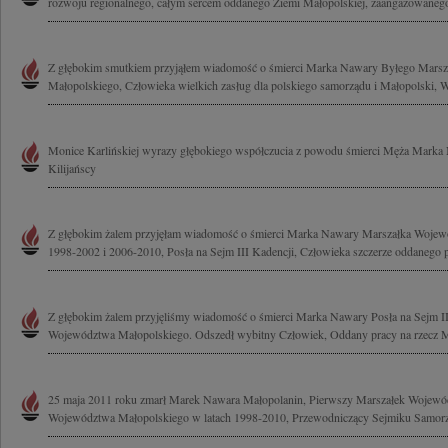
rozwoju regionalnego, całym sercem oddanego Ziemi Małopolskiej, zaangażowanego 
Z głębokim smutkiem przyjąłem wiadomość o śmierci Marka Nawary Byłego Mars
Małopolskiego, Człowieka wielkich zasług dla polskiego samorządu i Małopolski, Wy
Monice Karlińskiej wyrazy głębokiego współczucia z powodu śmierci Męża Marka N
Kilijańscy
Z głębokim żalem przyjęłam wiadomość o śmierci Marka Nawary Marszałka Wojew
1998-2002 i 2006-2010, Posła na Sejm III Kadencji, Człowieka szczerze oddanego pr
Z głębokim żalem przyjęliśmy wiadomość o śmierci Marka Nawary Posła na Sejm II
Województwa Małopolskiego. Odszedł wybitny Człowiek, Oddany pracy na rzecz Ma
25 maja 2011 roku zmarł Marek Nawara Małopolanin, Pierwszy Marszałek Wojewó
Województwa Małopolskiego w latach 1998-2010, Przewodniczący Sejmiku Samor