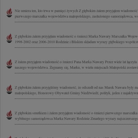
Nie umiera ten, kto trwa w pamięci żywych Z głębokim żalem przyjąłem wiadomość
pierwszego marszałka województwa małopolskiego, zasłużonego samorządowca, wsp
Z głębokim żalem przyjęłam wiadomość o śmierci Marka Nawary Marszałka Wojew
1998-2002 oraz 2006-2010 Rodzinie i Bliskim składam wyrazy głębokiego współczuc
Z żalem przyjąłem wiadomość o śmierci Pana Marka Nawary Przez wiele lat łączyła 
naszego województwa. Żegnamy się, Marku, w wielu miejscach Małopolski zostawil
Z głębokim żalem przyjęliśmy wiadomość, że odszedł od nas Marek Nawara były 
małopolskiego, Honorowy Obywatel Gminy Niedźwiedź, polityk, jeden z najaktywnie
Z głębokim smutkiem i żalem przyjąłem wiadomość o śmierci pierwszego marszałk
wybitnego samorządowca Marka Nawary Rodzinie Zmarłego wyrazy najszczerszego 