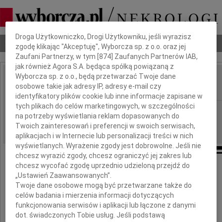
Dbamy o Twoją prywatność
Droga Użytkowniczko, Drogi Użytkowniku, jeśli wyrazisz
Nekrologi
Odeszli
Poradnik pogrzebowy
zgodę klikając "Akceptuję", Wyborcza sp. z o.o. oraz jej
Zaufani Partnerzy, w tym [
874
] Zaufanych Partnerów IAB,
jak również Agora S.A. będąca spółką powiązaną z
Wyborcza sp. z o.o., będą przetwarzać Twoje dane
Henryk Bąk
osobowe takie jak adresy IP, adresy e-mail czy
IMIĘ I NAZWISKO:
identyfikatory plików cookie lub inne informacje zapisane w
tych plikach do celów marketingowych, w szczególności
Wrocław
REGION:
na potrzeby wyświetlania reklam dopasowanych do
26.05.2011
DATA EMISJI:
Twoich zainteresowań i preferencji w swoich serwisach,
aplikacjach i w Internecie lub personalizacji treści w nich
wyświetlanych. Wyrażenie zgody jest dobrowolne. Jeśli nie
chcesz wyrazić zgody, chcesz ograniczyć jej zakres lub
chcesz wycofać zgodę uprzednio udzieloną przejdź do
W dniu 23 maja 2011 roku
„Ustawień Zaawansowanych”.
odszedł od nas nagle
Twoje dane osobowe mogą być przetwarzane także do
nasz ukochany Mąż, Ojciec, Brat i Dziadziuś
celów badania i mierzenia informacji dotyczących
funkcjonowania serwisów i aplikacji lub łączone z danymi
Henryk Bąk
dot. świadczonych Tobie usług. Jeśli podstawą