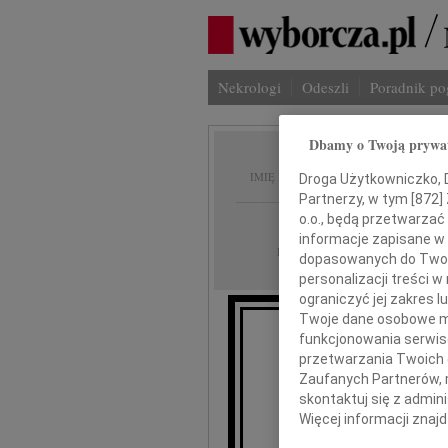
Nekrologi
Odeszli
Poradnik p
Dbamy o Twoją prywa
Małgos
IMIĘ I NAZWISKO:
Droga Użytkowniczko, Dr
Partnerzy, w tym [
872
]
o.o., będą przetwarzać 
Kraków
REGION:
informacje zapisane w
21.05.2011
DATA EMISJI:
dopasowanych do Twoich
personalizacji treści 
ograniczyć jej zakres
Twoje dane osobowe mo
funkcjonowania serwisó
przetwarzania Twoich da
Zaufanych Partnerów, 
skontaktuj się z admin
Więcej informacji znaj