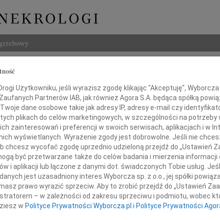
ogrzebowy
Szukaj
tność
ia Puda-Walaszek
Imię i na
ogi Użytkowniku, jeśli wyrazisz zgodę klikając "Akceptuję", Wyborcza sp
 Zaufanych Partnerów IAB, jak również Agora S.A. będąca spółką powi
Twoje dane osobowe takie jak adresy IP, adresy e-mail czy identyfikato
 tych plikach do celów marketingowych, w szczególności na potrzeby 
 zainteresowań i preferencji w swoich serwisach, aplikacjach i w Int
INNE NE
w nich wyświetlanych. Wyrażenie zgody jest dobrowolne. Jeśli nie chce
Andrz
 lub chcesz wycofać zgodę uprzednio udzieloną przejdź do „Ustawień
Andrz
gą być przetwarzane także do celów badania i mierzenia informacji
Bogu
w i aplikacji lub łączone z danymi dot. świadczonych Tobie usług. Jeś
Wiele słów, mało
Z głę
nych jest uzasadniony interes Wyborcza sp. z o.o., jej spółki powiąza
Czy najmniej
Bogu
masz prawo wyrazić sprzeciw. Aby to zrobić przejdź do „Ustawień Z
To nie gra roli
Z głę
istratorem – w zależności od zakresu sprzeciwu i podmiotu, wobec któ
Niech będzie jedno
Byle zaskowyczało
dziesz w
Polityce Prywatności Wyborcza.pl
i
Polityce Prywatności Agor
Barba
Tak
Mgr B