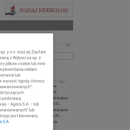
 nekrologów i wspomnień
zwisko lub numer ogłoszenia:
. z o.o. oraz jej Zaufani
ązaną z Wyborcza sp. z
ry plików cookie lub inne
+ szukanie zaawansowane
wyświetlania reklam
ernecie lub
KROLOGI
sz wyrazić zgody, chcesz
ej Krzysztof Torbus
31.07.2026
Kraków
 Zaawansowanych”.
ej Krzysztof Torbus poeta prozaik, autor...
 dotyczących
sława Cholewa-Hrynkowska
28.07.2026
Kraków
li podstawą
bokim żalem przyjęliśmy wiadomość, że 22...
nej – Agora S.A. – lub
sława Cholewa-Hrynkowska
27.07.2026
Kraków
aawansowanych” lub
bokim żalem przyjęliśmy wiadomość, że 22...
rego jest kierowany.
a S.A.
ra Cichecka
wiek: 96
22.07.2026
Kraków
arbara Cichecka Zawodniczka Klubu...