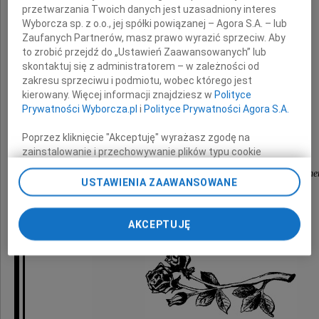
przetwarzania Twoich danych jest uzasadniony interes
Wyborcza sp. z o.o., jej spółki powiązanej – Agora S.A. – lub
z powodu śmierci
Zaufanych Partnerów, masz prawo wyrazić sprzeciw. Aby
to zrobić przejdź do „Ustawień Zaawansowanych” lub
skontaktuj się z administratorem – w zależności od
Teściowej
zakresu sprzeciwu i podmiotu, wobec którego jest
kierowany. Więcej informacji znajdziesz w
Polityce
Prywatności Wyborcza.pl
i
Polityce Prywatności Agora S.A.
składają
Poprzez kliknięcie "Akceptuję" wyrażasz zgodę na
zainstalowanie i przechowywanie plików typu cookie
Dyrektor i pracownicy
Wyborczej sp. z o. o. jej Zaufanych Partnerów i Agora S.A.
Wojewódzkiego Ośrodka Sportu i Rekreacji Szelme
na Twoim urządzeniu końcowym. Możesz też w każdej
USTAWIENIA ZAAWANSOWANE
chwili zmienić swoje preferencje dot. plików cookie,
ponownie wywołując narzędzie do zarządzania Twoimi
preferencjami dot. przetwarzania danych poprzez
AKCEPTUJĘ
odnośnik „Ustawienia prywatności” w stopce serwisu i
przechodząc do sekcji „Ustawienia zaawansowane”.
Zmiana ustawień plików cookie możliwa jest także za
pomocą ustawień przeglądarki.
My, nasi Zaufani Partnerzy i Agora S.A. możemy