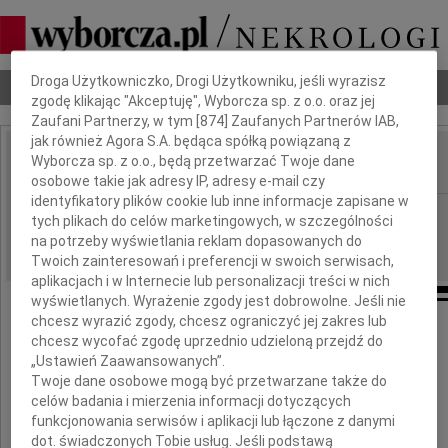
Dbamy o Twoją prywatność
Droga Użytkowniczko, Drogi Użytkowniku, jeśli wyrazisz
Nekrologi
Odeszli
Poradnik pogrzebowy
zgodę klikając "Akceptuję", Wyborcza sp. z o.o. oraz jej
Zaufani Partnerzy, w tym [
874
] Zaufanych Partnerów IAB,
jak również Agora S.A. będąca spółką powiązaną z
Wyborcza sp. z o.o., będą przetwarzać Twoje dane
IMIĘ I NAZWISKO:
osobowe takie jak adresy IP, adresy e-mail czy
identyfikatory plików cookie lub inne informacje zapisane w
Białystok
REGION:
tych plikach do celów marketingowych, w szczególności
21.05.2011
na potrzeby wyświetlania reklam dopasowanych do
DATA EMISJI:
Twoich zainteresowań i preferencji w swoich serwisach,
aplikacjach i w Internecie lub personalizacji treści w nich
wyświetlanych. Wyrażenie zgody jest dobrowolne. Jeśli nie
chcesz wyrazić zgody, chcesz ograniczyć jej zakres lub
chcesz wycofać zgodę uprzednio udzieloną przejdź do
Wyrazy serdecznego współczucia
„Ustawień Zaawansowanych”.
Twoje dane osobowe mogą być przetwarzane także do
Panu
celów badania i mierzenia informacji dotyczących
funkcjonowania serwisów i aplikacji lub łączone z danymi
Januszowi Andruczyk
dot. świadczonych Tobie usług. Jeśli podstawą