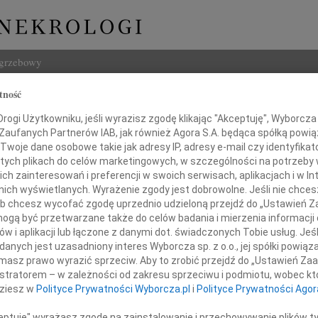
ogrzebowy
tność
Szukaj
Ciesielska
ogi Użytkowniku, jeśli wyrazisz zgodę klikając "Akceptuję", Wyborcza sp
Imię i na
 Zaufanych Partnerów IAB, jak również Agora S.A. będąca spółką powi
Twoje dane osobowe takie jak adresy IP, adresy e-mail czy identyfikato
 tych plikach do celów marketingowych, w szczególności na potrzeby 
 zainteresowań i preferencji w swoich serwisach, aplikacjach i w Int
w nich wyświetlanych. Wyrażenie zgody jest dobrowolne. Jeśli nie chce
INNE NE
 lub chcesz wycofać zgodę uprzednio udzieloną przejdź do „Ustawień
Grzeg
gą być przetwarzane także do celów badania i mierzenia informacji
Z żal
w i aplikacji lub łączone z danymi dot. świadczonych Tobie usług. Jeś
Grzeg
nych jest uzasadniony interes Wyborcza sp. z o.o., jej spółki powiąza
ałać, i takie, kiedy należy pogodzić się z tym,
Z żal
masz prawo wyrazić sprzeciw. Aby to zrobić przejdź do „Ustawień Z
22.0
co przynosi los...
istratorem – w zależności od zakresu sprzeciwu i podmiotu, wobec któ
Wyraz
dziesz w
Polityce Prywatności Wyborcza.pl
i
Polityce Prywatności Agor
15.0
Przewodniczącej
Pani 
ceptuję" wyrażasz zgodę na zainstalowanie i przechowywanie plików t