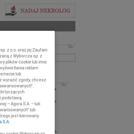
 nekrologów i wspomnień
. z o.o. oraz jej Zaufani
zwisko lub numer ogłoszenia:
ązaną z Wyborcza sp. z
ry plików cookie lub inne
wyświetlania reklam
+ szukanie zaawansowane
ernecie lub
sz wyrazić zgody, chcesz
KROLOGI
 Zaawansowanych”.
orz Lipowski
06.08.2026
Częstochowa
 dotyczących
em przyjęliśmy wiadomość o śmierci...
li podstawą
orz Lipowski
05.08.2026
Częstochowa
nej – Agora S.A. – lub
em przyjęliśmy wiadomość o śmierci...
aawansowanych” lub
6.2026
Częstochowa
rego jest kierowany.
y głębokiego współczucia oraz...
a S.A.
6.2026
Częstochowa
Joannie Jędrzejowskiej-Prokop radczyni...
ypu cookie Wyborczej sp.