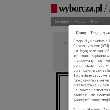
Nekrologi
Odeszli
Poradnik p
Dbamy o Twoją prywa
Iwona 
Droga Użytkowniczko, Dr
IMIĘ I NAZWISKO:
Partnerzy, w tym [
874
]
o.o., będą przetwarzać 
Częstochowa
REGION:
informacje zapisane w
dopasowanych do Twoich
21.05.2011
DATA EMISJI:
personalizacji treści 
ograniczyć jej zakres
Twoje dane osobowe mo
funkcjonowania serwisó
przetwarzania Twoich da
...są chwile, by dzi
Zaufanych Partnerów, 
skontaktuj się z admin
Więcej informacji znaj
Poprzez kliknięcie "Ak