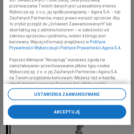
przetwarzania Twoich danych jest uzasadniony interes
Wyborcza sp. z o.o., jej spółki powiązanej – Agora S.A. – lub
wyrazy bliskości i współczucia
Zaufanych Partnerów, masz prawo wyrazić sprzeciw. Aby
z powodu śmierci
to zrobić przejdź do „Ustawień Zaawansowanych” lub
skontaktuj się z administratorem – w zależności od
zakresu sprzeciwu i podmiotu, wobec którego jest
Ojca
kierowany. Więcej informacji znajdziesz w
Polityce
Prywatności Wyborcza.pl
i
Polityce Prywatności Agora S.A.
Poprzez kliknięcie "Akceptuję" wyrażasz zgodę na
składają
zainstalowanie i przechowywanie plików typu cookie
Wyborczej sp. z o. o. jej Zaufanych Partnerów i Agora S.A.
na Twoim urządzeniu końcowym. Możesz też w każdej
koledzy i współpracownicy
chwili zmienić swoje preferencje dot. plików cookie,
z Krajowego Ośrodka
ponownie wywołując narzędzie do zarządzania Twoimi
USTAWIENIA ZAAWANSOWANE
Psychiatrii Sądowej dla Nieletnich
preferencjami dot. przetwarzania danych poprzez
odnośnik „Ustawienia prywatności” w stopce serwisu i
przechodząc do sekcji „Ustawienia zaawansowane”.
AKCEPTUJĘ
Zmiana ustawień plików cookie możliwa jest także za
pomocą ustawień przeglądarki.
My, nasi Zaufani Partnerzy i Agora S.A. możemy