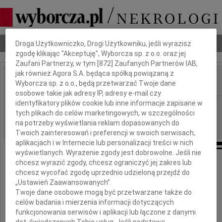
Dbamy o Twoją prywatność
Nekrologi
Odeszli
Poradnik pogrzebowy
Droga Użytkowniczko, Drogi Użytkowniku, jeśli wyrazisz
zgodę klikając "Akceptuję", Wyborcza sp. z o.o. oraz jej
Zaufani Partnerzy, w tym [
872
] Zaufanych Partnerów IAB,
jak również Agora S.A. będąca spółką powiązaną z
Wyborcza sp. z o.o., będą przetwarzać Twoje dane
IMIĘ I NAZWISKO:
osobowe takie jak adresy IP, adresy e-mail czy
identyfikatory plików cookie lub inne informacje zapisane w
Lublin
REGION:
tych plikach do celów marketingowych, w szczególności
07.11.2009
DATA EMISJI:
na potrzeby wyświetlania reklam dopasowanych do
Twoich zainteresowań i preferencji w swoich serwisach,
aplikacjach i w Internecie lub personalizacji treści w nich
wyświetlanych. Wyrażenie zgody jest dobrowolne. Jeśli nie
chcesz wyrazić zgody, chcesz ograniczyć jej zakres lub
chcesz wycofać zgodę uprzednio udzieloną przejdź do
„Ustawień Zaawansowanych”.
Panu Doktorowi
Twoje dane osobowe mogą być przetwarzane także do
celów badania i mierzenia informacji dotyczących
Arkadiuszowi Niedoborkowi
funkcjonowania serwisów i aplikacji lub łączone z danymi
dot. świadczonych Tobie usług. Jeśli podstawą