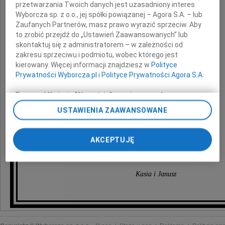
przetwarzania Twoich danych jest uzasadniony interes
Wyborcza sp. z o.o., jej spółki powiązanej – Agora S.A. – lub
Zaufanych Partnerów, masz prawo wyrazić sprzeciw. Aby
to zrobić przejdź do „Ustawień Zaawansowanych” lub
skontaktuj się z administratorem – w zależności od
zakresu sprzeciwu i podmiotu, wobec którego jest
kierowany. Więcej informacji znajdziesz w
Polityce
Prywatności Wyborcza.pl
i
Polityce Prywatności Agora S.A.
Gosia Walaszek
Poprzez kliknięcie "Akceptuję" wyrażasz zgodę na
zainstalowanie i przechowywanie plików typu cookie
USTAWIENIA ZAAWANSOWANE
Wyborczej sp. z o. o. jej Zaufanych Partnerów i Agora S.A.
Nigdy o Tobie nie zapomnimy, Gosiu.
na Twoim urządzeniu końcowym. Możesz też w każdej
chwili zmienić swoje preferencje dot. plików cookie,
AKCEPTUJĘ
Druhu, jesteśmy i pozostaniemy z Tobą.
ponownie wywołując narzędzie do zarządzania Twoimi
preferencjami dot. przetwarzania danych poprzez
odnośnik „Ustawienia prywatności” w stopce serwisu i
Kasia i Janusz
przechodząc do sekcji „Ustawienia zaawansowane”.
Zmiana ustawień plików cookie możliwa jest także za
pomocą ustawień przeglądarki.
My, nasi Zaufani Partnerzy i Agora S.A. możemy