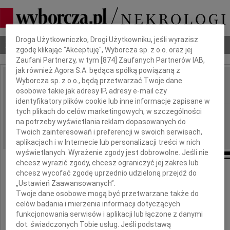
Dbamy o Twoją prywatność
Droga Użytkowniczko, Drogi Użytkowniku, jeśli wyrazisz
Nekrologi
Odeszli
Poradnik pogrzebowy
zgodę klikając "Akceptuję", Wyborcza sp. z o.o. oraz jej
Zaufani Partnerzy, w tym [
874
] Zaufanych Partnerów IAB,
jak również Agora S.A. będąca spółką powiązaną z
Wyborcza sp. z o.o., będą przetwarzać Twoje dane
Małgorzata Walaszek
IMIĘ I NAZWISKO:
osobowe takie jak adresy IP, adresy e-mail czy
identyfikatory plików cookie lub inne informacje zapisane w
tych plikach do celów marketingowych, w szczególności
Kraków
REGION:
na potrzeby wyświetlania reklam dopasowanych do
20.05.2011
DATA EMISJI:
Twoich zainteresowań i preferencji w swoich serwisach,
aplikacjach i w Internecie lub personalizacji treści w nich
wyświetlanych. Wyrażenie zgody jest dobrowolne. Jeśli nie
chcesz wyrazić zgody, chcesz ograniczyć jej zakres lub
chcesz wycofać zgodę uprzednio udzieloną przejdź do
Wstrząsająco niespodziewanie opuściła nas
„Ustawień Zaawansowanych”.
Twoje dane osobowe mogą być przetwarzane także do
niezrównana i nieodżałowana
celów badania i mierzenia informacji dotyczących
funkcjonowania serwisów i aplikacji lub łączone z danymi
dot. świadczonych Tobie usług. Jeśli podstawą