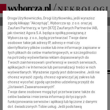
Dbamy o Twoją prywatność
Droga Użytkowniczko, Drogi Użytkowniku, jeśli wyrazisz
Nekrologi
Odeszli
Poradnik pogrzebowy
zgodę klikając "Akceptuję", Wyborcza sp. z o.o. oraz jej
Zaufani Partnerzy, w tym [
872
] Zaufanych Partnerów IAB,
jak również Agora S.A. będąca spółką powiązaną z
Wyborcza sp. z o.o., będą przetwarzać Twoje dane
osobowe takie jak adresy IP, adresy e-mail czy
IMIĘ I NAZWISKO:
identyfikatory plików cookie lub inne informacje zapisane w
Warszawa
tych plikach do celów marketingowych, w szczególności
REGION:
na potrzeby wyświetlania reklam dopasowanych do
19.05.2011
DATA EMISJI:
Twoich zainteresowań i preferencji w swoich serwisach,
aplikacjach i w Internecie lub personalizacji treści w nich
wyświetlanych. Wyrażenie zgody jest dobrowolne. Jeśli nie
chcesz wyrazić zgody, chcesz ograniczyć jej zakres lub
Pani
chcesz wycofać zgodę uprzednio udzieloną przejdź do
„Ustawień Zaawansowanych”.
Twoje dane osobowe mogą być przetwarzane także do
Magdalenie Różańskiej
celów badania i mierzenia informacji dotyczących
funkcjonowania serwisów i aplikacji lub łączone z danymi
wyrazy głębokiego współczucia
dot. świadczonych Tobie usług. Jeśli podstawą