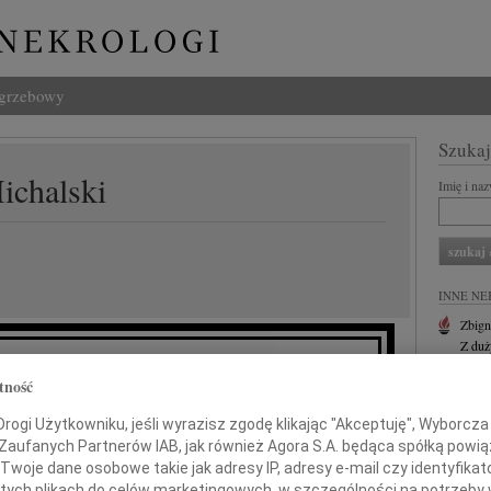
ogrzebowy
Szukaj
ichalski
Imię i na
INNE NE
Zbign
Z duż
24.0
tność
zinie i Najbliższym
Panu 
Karol
ogi Użytkowniku, jeśli wyrazisz zgodę klikając "Akceptuję", Wyborcza sp
Z głę
z powodu śmierci
 Zaufanych Partnerów IAB, jak również Agora S.A. będąca spółką powi
Joann
Twoje dane osobowe takie jak adresy IP, adresy e-mail czy identyfikato
Z olb
 tych plikach do celów marketingowych, w szczególności na potrzeby 