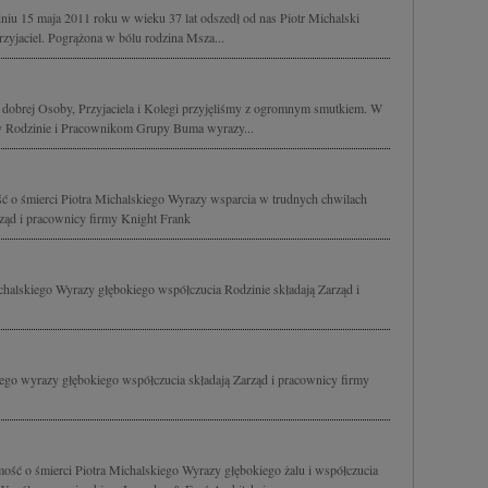
iu 15 maja 2011 roku w wieku 37 lat odszedł od nas Piotr Michalski
rzyjaciel. Pogrążona w bólu rodzina Msza...
k dobrej Osoby, Przyjaciela i Kolegi przyjęliśmy z ogromnym smutkiem. W
amy Rodzinie i Pracownikom Grupy Buma wyrazy...
ć o śmierci Piotra Michalskiego Wyrazy wsparcia w trudnych chwilach
ąd i pracownicy firmy Knight Frank
halskiego Wyrazy głębokiego współczucia Rodzinie składają Zarząd i
iego wyrazy głębokiego współczucia składają Zarząd i pracownicy firmy
ść o śmierci Piotra Michalskiego Wyrazy głębokiego żalu i współczucia