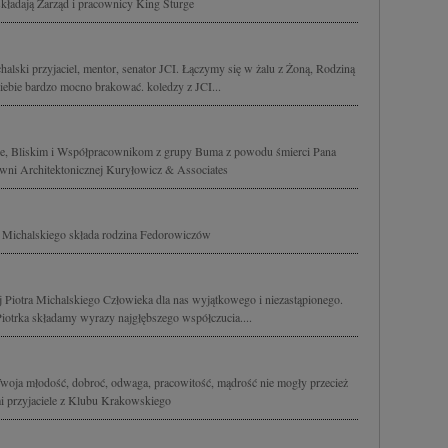
ładają Zarząd i pracownicy King Sturge
alski przyjaciel, mentor, senator JCI. Łączymy się w żalu z Żoną, Rodziną
Ciebie bardzo mocno brakować. koledzy z JCI...
ie, Bliskim i Współpracownikom z grupy Buma z powodu śmierci Pana
owni Architektonicznej Kuryłowicz & Associates
a Michalskiego składa rodzina Fedorowiczów
j Piotra Michalskiego Człowieka dla nas wyjątkowego i niezastąpionego.
iotrka składamy wyrazy najgłębszego współczucia....
 Twoja młodość, dobroć, odwaga, pracowitość, mądrość nie mogły przecież
mi przyjaciele z Klubu Krakowskiego