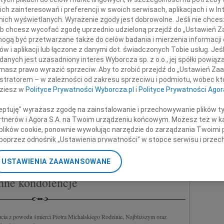
ra Michalskiego
Joann
 zainteresowań i preferencji w swoich serwisach, aplikacjach i w Int
Z głę
w nich wyświetlanych. Wyrażenie zgody jest dobrowolne. Jeśli nie chce
+ wię
 lub chcesz wycofać zgodę uprzednio udzieloną przejdź do „Ustawień
gą być przetwarzane także do celów badania i mierzenia informacji
NAJNOWS
w i aplikacji lub łączone z danymi dot. świadczonych Tobie usług. Jeś
zy współczucia i słowa otuchy
07.0
nych jest uzasadniony interes Wyborcza sp. z o.o., jej spółki powiąza
07.0
masz prawo wyrazić sprzeciw. Aby to zrobić przejdź do „Ustawień Z
składają
Jacek
istratorem – w zależności od zakresu sprzeciwu i podmiotu, wobec któ
Małgo
dziesz w
Polityce Prywatności Wyborcza.pl
i
Polityce Prywatności Agor
i pracownicy firmy Knight Frank
Marek
ceptuję" wyrażasz zgodę na zainstalowanie i przechowywanie plików t
Jerzy
Partnerów i Agora S.A. na Twoim urządzeniu końcowym. Możesz też w ka
Asia
 plików cookie, ponownie wywołując narzędzie do zarządzania Twoimi 
07.0
poprzez odnośnik „Ustawienia prywatności” w stopce serwisu i przec
Eugen
ane”. Zmiana ustawień plików cookie możliwa jest także za pomocą u
Kryst
USTAWIENIA ZAAWANSOWANE
+ wię
nerzy i Agora S.A. możemy przetwarzać dane osobowe w następującyc
nne kondolencje
okalizacyjnych. Aktywne skanowanie charakterystyki urządzenia do ce
cji na urządzeniu lub dostęp do nich. Spersonalizowane reklamy i tre
w i ulepszanie usług.
Lista Zaufanych Partnerów
cia z powodu śmierci Piotra Michalskiego Rodzinie, Najbliższym oraz