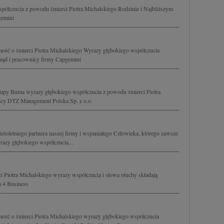
spółczucia z powodu śmierci Piotra Michalskiego Rodzinie i Najbliższym
gemini
ość o śmierci Piotra Michalskiego Wyrazy głębokiego współczucia
ąd i pracownicy firmy Capgemini
upy Buma wyrazy głębokiego współczucia z powodu śmierci Piotra
nicy DTZ Management Polska Sp. z o.o.
eloletniego partnera naszej firmy i wspaniałego Człowieka, którego zawsze
azy głębokiego współczucia...
i Piotra Michalskiego wyrazy współczucia i słowa otuchy składają
 4 Business
ość o śmierci Piotra Michalskiego wyrazy głębokiego współczucia