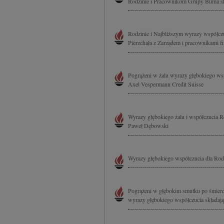
Rodzinie i Pracownikom Grupy Buma skł
Rodzinie i Najbliższym wyrazy współczu
Pierzchała z Zarządem i pracownikami fi
Pogrążeni w żalu wyrazy głębokiego wsp
Axel Vespermann Credit Suisse
Wyrazy głębokiego żalu i współczucia 
Paweł Dębowski
Wyrazy głębokiego współczucia dla Rodz
Pogrążeni w głębokim smutku po śmierc
wyrazy głębokiego współczucia składają 