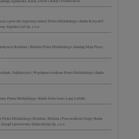
adają Agnieszka, Kasia, David i Rafał z Norton Rose
cia z powodu tragicznej śmierci Piotra Michalskiego składa Krzysztof
rmy Signalco Ltd Sp. z o.o.
ółczucia Rodzinie i Bliskim Piotra Michalskiego składają Maja Procz,
Rodzinie, Najbliższym i Współpracownikom Piotra Michalskiego składa
iny Piotra Michalskiego składa firma Jones Lang LaSalle
i Piotra Michalskiego Rodzinie, Bliskim i Pracownikom Grupy Buma
Zarząd i pracownicy Elektrotermii Sp. z o.o.