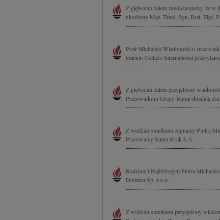
Z głębokim żalem zawiadamiamy, że w dn
ukochany Mąż, Tatuś, Syn, Brat, Zięć, P
Piotr Michalski Wiadomość o stracie ta
imieniu Colliers International przesył
Z głębokim żalem przyjęliśmy wiadomoś
Pracownikom Grupy Buma składają Zarz
Z wielkim smutkiem żegnamy Piotra Mic
Pracownicy Super Krak S.A.
Rodzinie i Najbliższym Piotra Michalsk
Domena Sp. z o.o.
Z wielkim smutkiem przyjęliśmy wiadomo