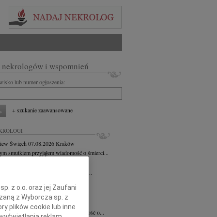
 nekrologów i wspomnień
zwisko lub numer ogłoszenia:
+ szukanie zaawansowane
KROLOGI
iew Święch
07.08.2026
Kraków
ym smutkiem przyjąłem wiadomość o śmierci...
7.2026
Kraków
Jackowi Gryzło Wiceprezesowi Areny...
ina Witek
20.07.2026
Kraków
. z o.o. oraz jej Zaufani
bokim smutkiem i żalem przyjęliśmy...
ązaną z Wyborcza sp. z
a Słowińska
20.07.2026
Kraków
ry plików cookie lub inne
rzymim smutkiem przyjęliśmy wiadomość o...
wyświetlania reklam