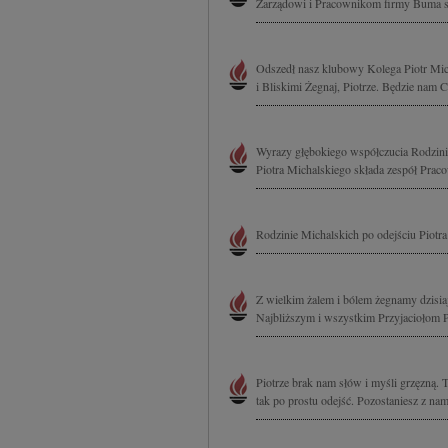
Zarządowi i Pracownikom firmy Buma sk
Odszedł nasz klubowy Kolega Piotr Mich
i Bliskimi Żegnaj, Piotrze. Będzie nam 
Wyrazy głębokiego współczucia Rodzin
Piotra Michalskiego składa zespół Prac
Rodzinie Michalskich po odejściu Piotr
Z wielkim żalem i bólem żegnamy dzisia
Najbliższym i wszystkim Przyjaciołom P
Piotrze brak nam słów i myśli grzęzną.
tak po prostu odejść. Pozostaniesz z na