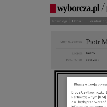
Nekrologi
Odeszli
Poradnik p
Piotr M
IMIĘ I NAZWISKO:
Kraków
REGION:
18.05.2011
DATA EMISJI:
Dbamy o Twoją prywa
Rod
Droga Użytkowniczko, Dr
Partnerzy, w tym [
874
]
o.o., będą przetwarzać 
informacje zapisane w