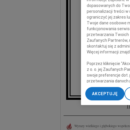
Piot
dopasowanych do Twoich
personalizacji treści 
ograniczyć jej zakres
Twoje dane osobowe mo
funkcjonowania serwisó
wyra
przetwarzania Twoich da
Zaufanych Partnerów, 
skontaktuj się z admin
Więcej informacji znaj
Zarząd 
Poprzez kliknięcie "Ak
z o. o. jej Zaufanych 
swoje preferencje dot.
przetwarzania danych 
„Ustawienia zaawansow
AKCEPTUJĘ
My, nasi Zaufani Part
I
dokładnych danych geol
Przechowywanie informa
treści, badnie odbiorcó
Wyrazy wielkiego i głębokiego współczu