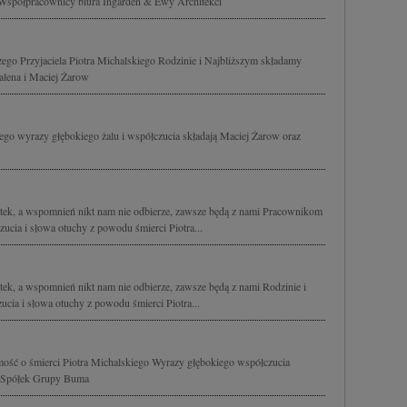
i Współpracownicy biura Ingarden & Ewý Architekci
ego Przyjaciela Piotra Michalskiego Rodzinie i Najbliższym składamy
lena i Maciej Żarow
iego wyrazy głębokiego żalu i współczucia składają Maciej Żarow oraz
utek, a wspomnień nikt nam nie odbierze, zawsze będą z nami Pracownikom
cia i słowa otuchy z powodu śmierci Piotra...
tek, a wspomnień nikt nam nie odbierze, zawsze będą z nami Rodzinie i
cia i słowa otuchy z powodu śmierci Piotra...
ość o śmierci Piotra Michalskiego Wyrazy głębokiego współczucia
y Spółek Grupy Buma