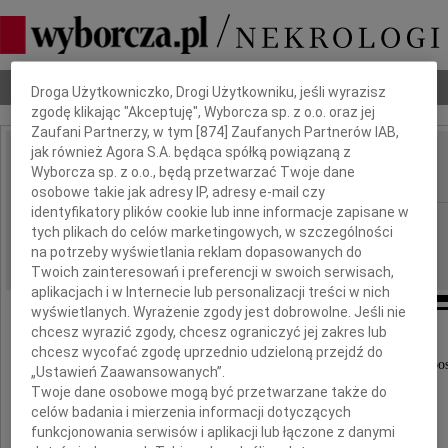
Dbamy o Twoją prywatność
Nekrologi
Odeszli
Poradnik pogrzebowy
Droga Użytkowniczko, Drogi Użytkowniku, jeśli wyrazisz
zgodę klikając "Akceptuję", Wyborcza sp. z o.o. oraz jej
Zaufani Partnerzy, w tym [
874
] Zaufanych Partnerów IAB,
jak również Agora S.A. będąca spółką powiązaną z
Zdzisław Szyda
Wyborcza sp. z o.o., będą przetwarzać Twoje dane
IMIĘ I NAZWISKO:
osobowe takie jak adresy IP, adresy e-mail czy
identyfikatory plików cookie lub inne informacje zapisane w
Łódź
REGION:
tych plikach do celów marketingowych, w szczególności
06.11.2009
na potrzeby wyświetlania reklam dopasowanych do
DATA EMISJI:
Twoich zainteresowań i preferencji w swoich serwisach,
aplikacjach i w Internecie lub personalizacji treści w nich
wyświetlanych. Wyrażenie zgody jest dobrowolne. Jeśli nie
chcesz wyrazić zgody, chcesz ograniczyć jej zakres lub
chcesz wycofać zgodę uprzednio udzieloną przejdź do
Jesteśmy głęboko zasmuceni śmiercią wyjątkowej pos
„Ustawień Zaawansowanych”.
Twoje dane osobowe mogą być przetwarzane także do
współtwórcy łódzkiej energetyki
celów badania i mierzenia informacji dotyczących
funkcjonowania serwisów i aplikacji lub łączone z danymi