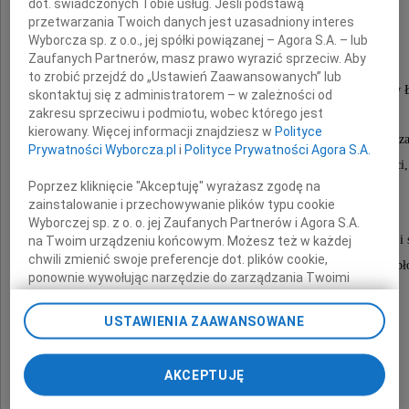
dot. świadczonych Tobie usług. Jeśli podstawą
Zdzisława Szydy
przetwarzania Twoich danych jest uzasadniony interes
Wyborcza sp. z o.o., jej spółki powiązanej – Agora S.A. – lub
Zaufanych Partnerów, masz prawo wyrazić sprzeciw. Aby
to zrobić przejdź do „Ustawień Zaawansowanych” lub
wieloletniego dyrektora Zespołu Elektrociepłowni w 
skontaktuj się z administratorem – w zależności od
zakresu sprzeciwu i podmiotu, wobec którego jest
kierowany. Więcej informacji znajdziesz w
Polityce
W Zmarłym tracimy Człowieka darzonego ogromnym sza
Prywatności Wyborcza.pl
i
Polityce Prywatności Agora S.A.
wspaniałego przełożonego, pełnego życzliwości,
Poprzez kliknięcie "Akceptuję" wyrażasz zgodę na
ciepła i tolerancji wobec pracowników.
zainstalowanie i przechowywanie plików typu cookie
Wyborczej sp. z o. o. jej Zaufanych Partnerów i Agora S.A.
Przez wiele lat był nie tylko wysokiej klasy menedżerem i s
na Twoim urządzeniu końcowym. Możesz też w każdej
chwili zmienić swoje preferencje dot. plików cookie,
ale także wychowawcą kilku pokoleń energetyków i ciep
ponownie wywołując narzędzie do zarządzania Twoimi
wśród których budzi podziw i uznanie.
preferencjami dot. przetwarzania danych poprzez
odnośnik „Ustawienia prywatności” w stopce serwisu i
USTAWIENIA ZAAWANSOWANE
przechodząc do sekcji „Ustawienia zaawansowane”.
Wyrazy szczerego współczucia
Zmiana ustawień plików cookie możliwa jest także za
pomocą ustawień przeglądarki.
AKCEPTUJĘ
Rodzinie
My, nasi Zaufani Partnerzy i Agora S.A. możemy