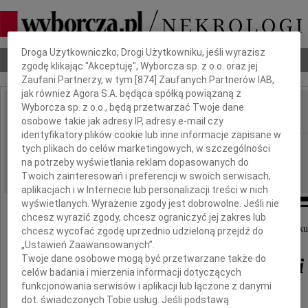
Dbamy o Twoją prywatność
Droga Użytkowniczko, Drogi Użytkowniku, jeśli wyrazisz
Nekrologi
Odeszli
Poradnik pogrzebowy
zgodę klikając "Akceptuję", Wyborcza sp. z o.o. oraz jej
Zaufani Partnerzy, w tym [
874
] Zaufanych Partnerów IAB,
jak również Agora S.A. będąca spółką powiązaną z
Wyborcza sp. z o.o., będą przetwarzać Twoje dane
osobowe takie jak adresy IP, adresy e-mail czy
IMIĘ I NAZWISKO:
identyfikatory plików cookie lub inne informacje zapisane w
Opole
REGION:
tych plikach do celów marketingowych, w szczególności
na potrzeby wyświetlania reklam dopasowanych do
06.11.2009
DATA EMISJI:
Twoich zainteresowań i preferencji w swoich serwisach,
aplikacjach i w Internecie lub personalizacji treści w nich
wyświetlanych. Wyrażenie zgody jest dobrowolne. Jeśli nie
chcesz wyrazić zgody, chcesz ograniczyć jej zakres lub
16 października 2009 roku odszedł w spokoju w wieku 
chcesz wycofać zgodę uprzednio udzieloną przejdź do
„Ustawień Zaawansowanych”.
Twoje dane osobowe mogą być przetwarzane także do
Stanisław Racławicki
celów badania i mierzenia informacji dotyczących
funkcjonowania serwisów i aplikacji lub łączone z danymi
dot. świadczonych Tobie usług. Jeśli podstawą
Wspaniały Człowiek, Mąż, Ojciec i Dziadek.