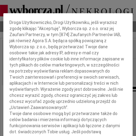
Dbamy o Twoją prywatność
Droga Użytkowniczko, Drogi Użytkowniku, jeśli wyrazisz
Nekrologi
Odeszli
Poradnik pogrzebowy
zgodę klikając "Akceptuję", Wyborcza sp. z o.o. oraz jej
Zaufani Partnerzy, w tym [
874
] Zaufanych Partnerów IAB,
jak również Agora S.A. będąca spółką powiązaną z
Wyborcza sp. z o.o., będą przetwarzać Twoje dane
osobowe takie jak adresy IP, adresy e-mail czy
IMIĘ I NAZWISKO:
identyfikatory plików cookie lub inne informacje zapisane w
Białystok
tych plikach do celów marketingowych, w szczególności
REGION:
na potrzeby wyświetlania reklam dopasowanych do
14.05.2011
DATA EMISJI:
Twoich zainteresowań i preferencji w swoich serwisach,
aplikacjach i w Internecie lub personalizacji treści w nich
wyświetlanych. Wyrażenie zgody jest dobrowolne. Jeśli nie
chcesz wyrazić zgody, chcesz ograniczyć jej zakres lub
chcesz wycofać zgodę uprzednio udzieloną przejdź do
„Ustawień Zaawansowanych”.
Piotrkowi Pawluczukowi
Twoje dane osobowe mogą być przetwarzane także do
celów badania i mierzenia informacji dotyczących
wyrazy współczucia z powodu śmierci
funkcjonowania serwisów i aplikacji lub łączone z danymi
dot. świadczonych Tobie usług. Jeśli podstawą