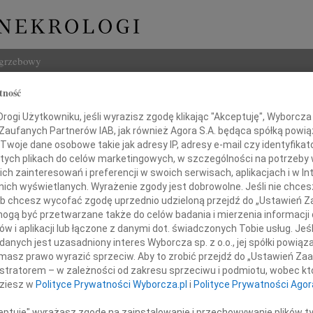
ogrzebowy
tność
Szukaj
ogi Użytkowniku, jeśli wyrazisz zgodę klikając "Akceptuję", Wyborcza sp
Imię i na
 Zaufanych Partnerów IAB, jak również Agora S.A. będąca spółką powi
Twoje dane osobowe takie jak adresy IP, adresy e-mail czy identyfikato
 tych plikach do celów marketingowych, w szczególności na potrzeby 
 zainteresowań i preferencji w swoich serwisach, aplikacjach i w Int
w nich wyświetlanych. Wyrażenie zgody jest dobrowolne. Jeśli nie chce
INNE NE
 lub chcesz wycofać zgodę uprzednio udzieloną przejdź do „Ustawień
22.0
gą być przetwarzane także do celów badania i mierzenia informacji
Pani 
w i aplikacji lub łączone z danymi dot. świadczonych Tobie usług. Jeś
Paweł
nych jest uzasadniony interes Wyborcza sp. z o.o., jej spółki powiąza
iotrowi Pawluczukowi
Z głę
masz prawo wyrazić sprzeciw. Aby to zrobić przejdź do „Ustawień Z
Jerzy
istratorem – w zależności od zakresu sprzeciwu i podmiotu, wobec któ
Z głę
dziesz w
Polityce Prywatności Wyborcza.pl
i
Polityce Prywatności Agor
yrazy współczucia z powodu śmierci
22.0
Wyraz
ceptuję" wyrażasz zgodę na zainstalowanie i przechowywanie plików t