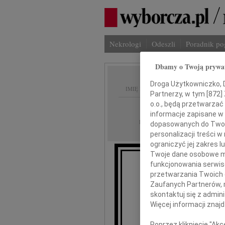
Nekrologi
Odeszli
Poradnik p
Dbamy o Twoją prywa
Droga Użytkowniczko, Dr
IMIĘ I NAZWISKO:
Partnerzy, w tym [
872
]
o.o., będą przetwarzać 
Białystok
REGION:
informacje zapisane w
14.05.2011
DATA EMISJI:
dopasowanych do Twoich
personalizacji treści 
ograniczyć jej zakres
Twoje dane osobowe mo
funkcjonowania serwisó
przetwarzania Twoich da
dr. P
Zaufanych Partnerów, 
skontaktuj się z admin
Więcej informacji znaj
Serdeczne w
Poprzez kliknięcie "Ak