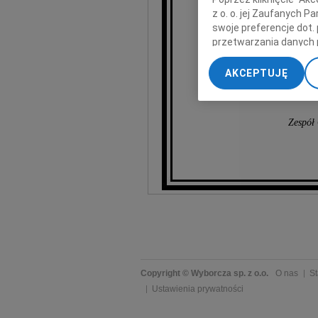
z o. o. jej Zaufanych 
swoje preferencje dot.
przetwarzania danych 
„Ustawienia zaawansow
AKCEPTUJĘ
My, nasi Zaufani Part
dokładnych danych geol
Przechowywanie informa
Zespół 
treści, badnie odbiorcó
Copyright © Wyborcza sp. z o.o.
O nas
St
Ustawienia prywatności