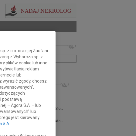
 nekrologów i wspomnień
. z o.o. oraz jej Zaufani
zwisko lub numer ogłoszenia:
ązaną z Wyborcza sp. z
ry plików cookie lub inne
wyświetlania reklam
+ szukanie zaawansowane
ernecie lub
sz wyrazić zgody, chcesz
KROLOGI
 Zaawansowanych”.
7.2026
Białystok
 dotyczących
notariusz Halinie Dorocie Agaciak...
li podstawą
 Niemyjski
06.07.2026
Warszawa
nej – Agora S.A. – lub
bokim smutkiem przyjęliśmy wiadomość o...
aawansowanych” lub
 Kulesza
23.06.2026
Białystok
rego jest kierowany.
bokim smutkiem przyjęliśmy wiadomość o...
a S.A.
6.2026
Białystok
y szczerego współczucia i...
ypu cookie Wyborczej sp.