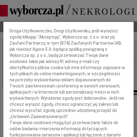
Dbamy o Twoją prywatność
Nekrologi
Odeszli
Poradnik pogrzebowy
Droga Użytkowniczko, Drogi Użytkowniku, jeśli wyrazisz
zgodę klikając "Akceptuję", Wyborcza sp. z o.o. oraz jej
Zaufani Partnerzy, w tym [
874
] Zaufanych Partnerów IAB,
jak również Agora S.A. będąca spółką powiązaną z
Jerzy Baranowski
IMIĘ I NAZWISKO:
Wyborcza sp. z o.o., będą przetwarzać Twoje dane
osobowe takie jak adresy IP, adresy e-mail czy
identyfikatory plików cookie lub inne informacje zapisane w
cała Polska
REGION:
tych plikach do celów marketingowych, w szczególności
06.11.2009
DATA EMISJI:
na potrzeby wyświetlania reklam dopasowanych do
Twoich zainteresowań i preferencji w swoich serwisach,
aplikacjach i w Internecie lub personalizacji treści w nich
wyświetlanych. Wyrażenie zgody jest dobrowolne. Jeśli nie
chcesz wyrazić zgody, chcesz ograniczyć jej zakres lub
Z głębokim żalem zawiadamiamy,
chcesz wycofać zgodę uprzednio udzieloną przejdź do
że w dniu 28 października 2009 roku
„Ustawień Zaawansowanych”.
Twoje dane osobowe mogą być przetwarzane także do
zmarł w wieku 84 lat
celów badania i mierzenia informacji dotyczących
mój najdroższy Mąż,
funkcjonowania serwisów i aplikacji lub łączone z danymi