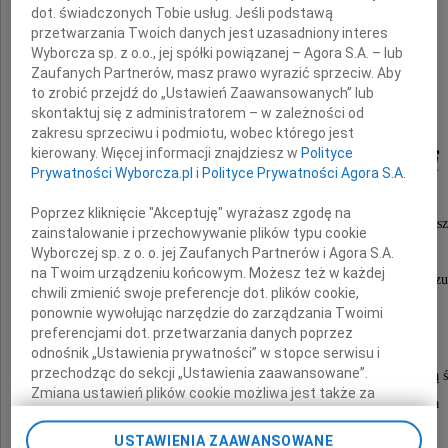
dot. świadczonych Tobie usług. Jeśli podstawą
kochany Ojciec, Dziadek, Brat, Teść i Wujek
przetwarzania Twoich danych jest uzasadniony interes
Wyborcza sp. z o.o., jej spółki powiązanej – Agora S.A. – lub
Zaufanych Partnerów, masz prawo wyrazić sprzeciw. Aby
to zrobić przejdź do „Ustawień Zaawansowanych” lub
skontaktuj się z administratorem – w zależności od
zakresu sprzeciwu i podmiotu, wobec którego jest
dr Jerzy Baranowski
kierowany. Więcej informacji znajdziesz w
Polityce
Prywatności Wyborcza.pl
i
Polityce Prywatności Agora S.A.
Poprzez kliknięcie "Akceptuję" wyrażasz zgodę na
lek. med., powstaniec warszawski z Batalionu "Basz
zainstalowanie i przechowywanie plików typu cookie
emerytowany płk LWP, długoletni lekarz
Wyborczej sp. z o. o. jej Zaufanych Partnerów i Agora S.A.
na Twoim urządzeniu końcowym. Możesz też w każdej
m.in. w Poznaniu, w Kamieńcu Wlkp. i w Buczu
chwili zmienić swoje preferencje dot. plików cookie,
ponownie wywołując narzędzie do zarządzania Twoimi
preferencjami dot. przetwarzania danych poprzez
Uroczystości pogrzebowe rozpoczną się
odnośnik „Ustawienia prywatności” w stopce serwisu i
przechodząc do sekcji „Ustawienia zaawansowane”.
w dniu 18 listopada 2009 roku o godzinie 8.15 mszą 
Zmiana ustawień plików cookie możliwa jest także za
w kościele o. Pallotynów pw. św. Wawrzyńca
pomocą ustawień przeglądarki.
przy ul. Przybyszewskiego 30 w Poznaniu.
USTAWIENIA ZAAWANSOWANE