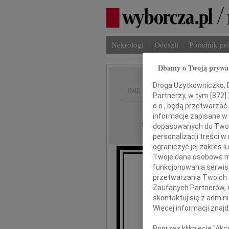
Nekrologi
Odeszli
Poradnik p
Dbamy o Twoją prywa
Droga Użytkowniczko, Dr
IMIĘ I NAZWISKO:
Partnerzy, w tym [
872
]
o.o., będą przetwarzać 
Radom
REGION:
informacje zapisane w
10.05.2011
DATA EMISJI:
dopasowanych do Twoich
personalizacji treści 
ograniczyć jej zakres
Twoje dane osobowe mo
funkcjonowania serwisó
przetwarzania Twoich da
Zaufanych Partnerów, 
mg
skontaktuj się z admin
Więcej informacji znaj
Wiceprezes Zarządu
Poprzez kliknięcie "Ak