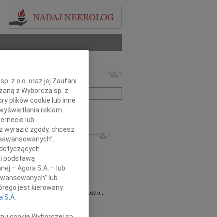
 nekrologów i wspomnień
. z o.o. oraz jej Zaufani
zwisko lub numer ogłoszenia:
ązaną z Wyborcza sp. z
ry plików cookie lub inne
wyświetlania reklam
+ szukanie zaawansowane
ernecie lub
sz wyrazić zgody, chcesz
KROLOGI
 Zaawansowanych”.
8.2026
Radom
 dotyczących
 Ciskowskiej wyrazy najgłębszego...
li podstawą
ław Maszkiewicz
29.07.2026
Radom
nej – Agora S.A. – lub
omnym smutkiem i żalem przyjąłem...
aawansowanych” lub
ta Grabowska
07.07.2026
Radom
rego jest kierowany.
omnym smutkiem przyjęliśmy wiadomość o...
a S.A.
5.2026
Radom
Dariuszowi Piątkowi Dyrektorowi...
ypu cookie Wyborczej sp.