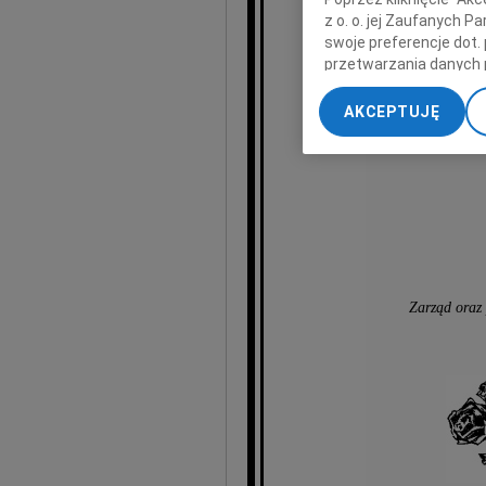
z o. o. jej Zaufanych 
swoje preferencje dot.
przetwarzania danych 
„Ustawienia zaawansow
AKCEPTUJĘ
wyrazy głęboki
My, nasi Zaufani Part
dokładnych danych geol
Przechowywanie informa
treści, badnie odbiorcó
Zarząd oraz