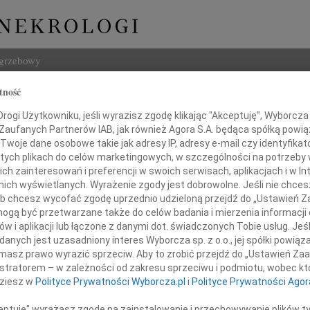
ogrzebowy
tność
Szukaj
ogi Użytkowniku, jeśli wyrazisz zgodę klikając "Akceptuję", Wyborcza sp
Imię i na
 Zaufanych Partnerów IAB, jak również Agora S.A. będąca spółką powi
Twoje dane osobowe takie jak adresy IP, adresy e-mail czy identyfikato
 tych plikach do celów marketingowych, w szczególności na potrzeby 
 zainteresowań i preferencji w swoich serwisach, aplikacjach i w Int
w nich wyświetlanych. Wyrażenie zgody jest dobrowolne. Jeśli nie chce
INNE NE
 lub chcesz wycofać zgodę uprzednio udzieloną przejdź do „Ustawień
06.0
gą być przetwarzane także do celów badania i mierzenia informacji
Annie
w i aplikacji lub łączone z danymi dot. świadczonych Tobie usług. Jeś
Zdzis
Pani
nych jest uzasadniony interes Wyborcza sp. z o.o., jej spółki powiąza
Z ogr
masz prawo wyrazić sprzeciw. Aby to zrobić przejdź do „Ustawień Z
r Janinie Półtorak
Danu
istratorem – w zależności od zakresu sprzeciwu i podmiotu, wobec któ
Z ogr
dziesz w
Polityce Prywatności Wyborcza.pl
i
Polityce Prywatności Agor
26.0
 Wodociągów Miejskich w Radomiu Sp. z o.o.
Panu 
ceptuję" wyrażasz zgodę na zainstalowanie i przechowywanie plików t