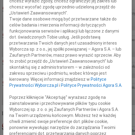
chcesz wyrazić zgody, chcesz ograniczyć jej zakres lub
ELŻBIETA FIKUS
05.08.2026POZNAŃ
chcesz wycofać zgodę uprzednio udzieloną przejdź do
„Ustawień Zaawansowanych”.
Z głębokim smutkiem przyjęliśmy wiadomość o śmierci naszej Drogiej Koleżanki i Przy
niezwykłej wrażliwości, mądrości życiowej i pogodzie ducha. Architekt z...
Twoje dane osobowe mogą być przetwarzane także do
celów badania i mierzenia informacji dotyczących
funkcjonowania serwisów i aplikacji lub łączone z danymi
AGNIESZA WAŚNIEWSKA
04.08.2026WARSZAWA
dot. świadczonych Tobie usług. Jeśli podstawą
Życie to piękna podróż, która czasem kończy się zbyt szybko. Niech pamięć o Agniesz
przetwarzania Twoich danych jest uzasadniony interes
Naszych sercach. Z głębokim żalem przyjęliśmy...
Wyborcza sp. z o.o., jej spółki powiązanej – Agora S.A. – lub
Zaufanych Partnerów, masz prawo wyrazić sprzeciw. Aby
TERESA LEWANDOWSKA-HAUSNER
05.08.2026WARSZAWA
to zrobić przejdź do „Ustawień Zaawansowanych” lub
Teresa Lewandowska-Hausner Tereniu Zawsze będziemy Ci wdzięczni i będziemy tęs
skontaktuj się z administratorem – w zależności od
zakresu sprzeciwu i podmiotu, wobec którego jest
kierowany. Więcej informacji znajdziesz w
Polityce
ZENON SMOLAREK
04.08.2026CAŁA POLSKA
Prywatności Wyborcza.pl
i
Polityce Prywatności Agora S.A.
Z głębokim smutkiem i żalem przyjęliśmy wiadomość o śmierci naszego Kolegi, człon
Policji Rzeczypospolitej Polskiej nadinsp. w st. spocz. Zenona Smolarka Generał...
Poprzez kliknięcie "Akceptuję" wyrażasz zgodę na
zainstalowanie i przechowywanie plików typu cookie
Wyborczej sp. z o. o. jej Zaufanych Partnerów i Agora S.A.
Liczba znalezionych nekrologów: 322 821
na Twoim urządzeniu końcowym. Możesz też w każdej
chwili zmienić swoje preferencje dot. plików cookie,
30.05.2009WARSZAWA
ponownie wywołując narzędzie do zarządzania Twoimi
Pani Elżbiecie Różyckiej wyrazy głębokiego współczucia z powodu śmierci Mamy składa
preferencjami dot. przetwarzania danych poprzez