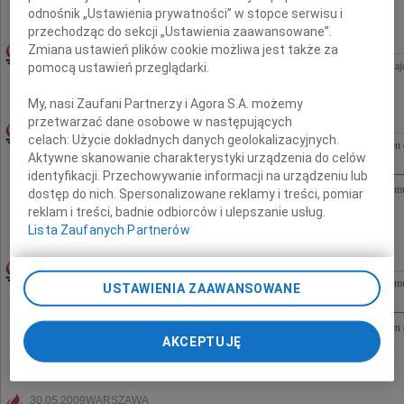
Polskiego Radia dla Zagranicy
odnośnik „Ustawienia prywatności” w stopce serwisu i
przechodząc do sekcji „Ustawienia zaawansowane”.
30.05.2009WARSZAWA
Zmiana ustawień plików cookie możliwa jest także za
Pani Joannie Florysiak wyrazy głębokiego współczucia z powodu śmierci Brata składaj
pomocą ustawień przeglądarki.
sp. z o.o.
My, nasi Zaufani Partnerzy i Agora S.A. możemy
przetwarzać dane osobowe w następujących
ANDRZEJ WŁODEK
30.05.2009CAŁA POLSKA
celach:
Użycie dokładnych danych geolokalizacyjnych.
,,Odszedłeś cicho i bez pożegnania, jak ten co nie chce swym odejściem smucić, jak ten 
Aktywne skanowanie charakterystyki urządzenia do celów
ma niebawem wrócić". Z głębokim żalem przyjęliśmy wiadomość o śmierci...
identyfikacji. Przechowywanie informacji na urządzeniu lub
"Jak trudno żegnać na zawsze kogoś, kto jeszcze mógł być z nami" ???? Z głębokim sm
dostęp do nich. Spersonalizowane reklamy i treści, pomiar
wiadomość o nagłej śmierci naszego pracownika Andrzeja Włodka Żegnamy...
reklam i treści, badnie odbiorców i ulepszanie usług.
Lista Zaufanych Partnerów
ANDRZEJ WŁODEK
30.05.2009CAŁA POLSKA
"Jak trudno żegnać na zawsze kogoś, kto jeszcze mógł być z nami" ???? Z głębokim sm
USTAWIENIA ZAAWANSOWANE
wiadomość o nagłej śmierci naszego pracownika Andrzeja Włodka Żegnamy...
,,Odszedłeś cicho i bez pożegnania, jak ten co nie chce swym odejściem smucić, jak ten 
AKCEPTUJĘ
ma niebawem wrócić". Z głębokim żalem przyjęliśmy wiadomość o śmierci...
30.05.2009WARSZAWA