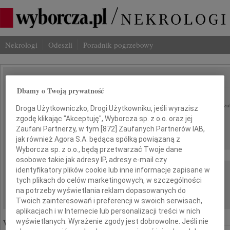
Nekrologi
Odeszli
Poradnik pogrzebowy
SZUKAJ NEKROLOGU
Dbamy o Twoją prywatność
Imię i nazwisko lub numer ogłoszenia:
szu
Droga Użytkowniczko, Drogi Użytkowniku, jeśli wyrazisz
zgodę klikając "Akceptuję", Wyborcza sp. z o.o. oraz jej
Miasto:
Region:
Zaufani Partnerzy, w tym [
872
] Zaufanych Partnerów IAB,
jak również Agora S.A. będąca spółką powiązaną z
Data:
Wyborcza sp. z o.o., będą przetwarzać Twoje dane
od:
do:
osobowe takie jak adresy IP, adresy e-mail czy
identyfikatory plików cookie lub inne informacje zapisane w
Liczba wyników na stronie:
tych plikach do celów marketingowych, w szczególności
na potrzeby wyświetlania reklam dopasowanych do
Twoich zainteresowań i preferencji w swoich serwisach,
aplikacjach i w Internecie lub personalizacji treści w nich
Wyróżnione ogłoszenia:
wyświetlanych. Wyrażenie zgody jest dobrowolne. Jeśli nie