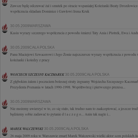
Zawsze będę odczuwać żal i smutek po stracie wspaniałej Koleżanki Beaty Drozdowi
współczucia składam Dominice i Gawłowi Irena Kruk
30.05.2009WARSZAWA
Kasiu wyrazy szczerego współczucia z powodu śmierci Taty Ania i Piotrek, Ewa i Andr
30.05.2009CAŁA POLSKA
Panu Maciejowi Szwacerowi i Jego Żonie najszczersze wyrazy współczucia z powodu śmi
koleżanki i koledzy z pracy
WOJCIECH SZCZESNY KACZMAREK
30.05.2009CAŁA POLSKA
Z głębokim żalem i poczuciem bolesnej straty żegnamy Wojciecha Szczęsnego Kaczma
Prezydenta Poznania w latach 1990-1998. Współtwórcę i pierwszego prezesa...
30.05.2009WARSZAWA
Nie możemy uwierzyć w to, co się stało, tak trudno nam to zaakceptować, a jeszcze trud
będziemy sobie zadawać to pytanie d l a c z e g o... Aniu tak nagle i...
MAREK WALCZEWSKI
30.05.2009CAŁA POLSKA
26 maja 2009 roku w Warszawie zmarł Marek Walczewski wielki aktor scen polskich lid