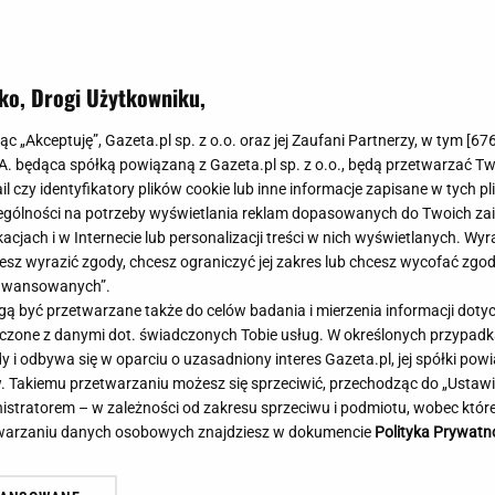
Meghan Markle
Krzesełka do ka
Magda Gessler
Łóżka dla dzieci
Barbara Kurdej-Szatan
Foteliki samoc
ko, Drogi Użytkowniku,
Księżna Kate
Przepisy
Porady
Jak zrobić?
jąc „Akceptuję”, Gazeta.pl sp. z o.o. oraz jej Zaufani Partnerzy, w tym [
67
.A. będąca spółką powiązaną z Gazeta.pl sp. z o.o., będą przetwarzać T
Na czasie
Grzyby
ail czy identyfikatory plików cookie lub inne informacje zapisane w tych p
Memy
Koronawirus
gólności na potrzeby wyświetlania reklam dopasowanych do Twoich zain
Radio Zet
Porady - Zdrowi
acjach i w Internecie lub personalizacji treści w nich wyświetlanych. Wyr
Radio Pogoda
Sukienki jeanso
cesz wyrazić zgody, chcesz ograniczyć jej zakres lub chcesz wycofać zgo
Radio internetowe
Torebki worki
aawansowanych”.
 być przetwarzane także do celów badania i mierzenia informacji dot
Rock Radio
Życzenia
 łączone z danymi dot. świadczonych Tobie usług. W określonych przypad
Złote Przeboje
Życzenia urodz
i odbywa się w oparciu o uzasadniony interes Gazeta.pl, jej spółki powi
Chillizet - radio internetowe
Życzenia imien
. Takiemu przetwarzaniu możesz się sprzeciwić, przechodząc do „Ust
Podcasty
Newsy, plotki - 
nistratorem – w zależności od zakresu sprzeciwu i podmiotu, wobec które
E-booki - Audiobooki
Lifestyle
etwarzaniu danych osobowych znajdziesz w dokumencie
Polityka Prywatn
Planeta.pl
Co obejrzeć