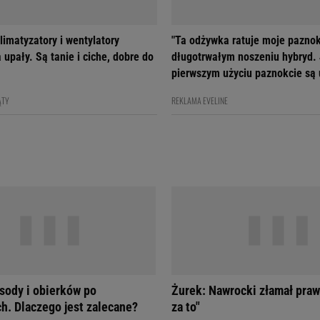
limatyzatory i wentylatory
"Ta odżywka ratuje moje paznok
 upały. Są tanie i ciche, dobre do
długotrwałym noszeniu hybryd.
pierwszym użyciu paznokcie są
ĄTY
REKLAMA EVELINE
sody i obierków po
Żurek: Nawrocki złamał pra
h. Dlaczego jest zalecane?
za to"