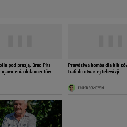
lie pod presją. Brad Pitt
Prawdziwa bomba dla kibiców
ę ujawnienia dokumentów
trafi do otwartej telewizji
KACPER SOSNOWSKI