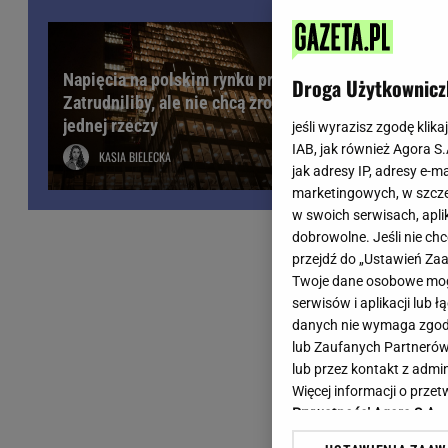
Wiadomości z Polski
Tenis
Plotki na topie
Sporty Walki
Niedziela handlowa
Siatkówka
Napięcia na polskim rynku pracy.
Droga Użytkownicz
Informacje na bieżąco
Zatrudniliby, ale nie chcą zrobić
PlusLiga
jednej rzeczy
Metro Warszawa
Lekkoatletyka
jeśli wyrazisz zgodę klika
IAB, jak również Agora S
Duży Format
Kolarstwo
KASIA BIELECKA
jak adresy IP, adresy e-m
Pogoda Warszawa
Bieganie
marketingowych, w szcze
Pogoda Kraków
Trening - ćwiczenia
w swoich serwisach, aplik
Pogoda Gdańsk
Ćwiczenia
dobrowolne. Jeśli nie ch
Pogoda Poznań
Dieta - Odżywianie
przejdź do „Ustawień Z
Twoje dane osobowe mogą
Pogoda Wrocław
Jak schudnąć?
serwisów i aplikacji lub
Gazeta na X
Sport - Fitness
danych nie wymaga zgody 
Fitness
lub Zaufanych Partnerów
F1 - Formuła 1
lub przez kontakt z admi
Więcej informacji o prz
Prywatności Agora S.A.