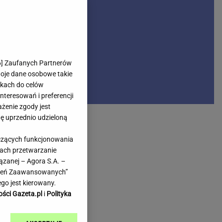
rmienia
Gliwice
Kielce
hodowe
Kraków
Lublin
Łódź
6
] Zaufanych Partnerów
woje dane osobowe takie
Olsztyn
likach do celów
Opole
teresowań i preferencji
e
Płock
ażenie zgody jest
we
Poznań
dę uprzednio udzieloną
Radom
yczących funkcjonowania
Rzeszów
kach przetwarzanie
inowe
Sosnowiec
ązanej – Agora S.A. –
inowe
Szczecin
awień Zaawansowanych”
Melo Radio
Toruń
go jest kierowany.
Trójmiasto
ości Gazeta.pl
i
Polityka
Warszawa
Wrocław