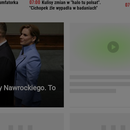
iumfatorka
Kulisy zmian w "halo tu polsat".
Telewizor LG O
"Cichopek źle wypadła w badaniach"
ry Nawrockiego. To
Doda
Kalkulator Poro
Magda Gessler
Kalendarz dni p
Agnieszka Woźniak-Starak
Kalendarz ciąży