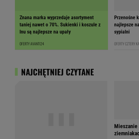
Znana marka wyprzedaje asortyment
Przenośne k
taniej nawet o 70%. Sukienki i koszule z
najlepsze na
lnu są najlepsze na upały
sypialni
OFERTY AVANTI24
OFERTY CZTERY K
NAJCHĘTNIEJ CZYTANE
Mieszanie 
ziemniakac