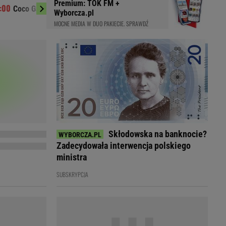
Premium: TOK FM +
Iga Świątek w
Coco Gauff zaniepokojona decyzją WTA
LED
Wyborcza.pl
"Koszmar"
MOCNE MEDIA W DUO PAKIECIE. SPRAWDŹ
Skłodowska na banknocie?
Zadecydowała interwencja polskiego
ministra
SUBSKRYPCJA
du
Rodzina
łodnych
Wakacje
Sennik