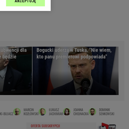
AKCEPTUJĘ
l sp. z o.o., jej
Zielona Góra
ić swoje preferencje
arzania danych poprzez
MAGAZYNY
ych”. Zmiana ustawień
syny
Kuchnia
a
Wysokie Obcasy
ach:
y
 celów identyfikacji.
subwencji dla
Bogucki uderza w Tuska. "Nie wiem,
omiar reklam i treści,
rynarka
e będzie
kto panu premierowi podpowiada"
enka za 29zł
zula
 wide
y
to
MARCIN
ŁUKASZ
JOANNA
DOMINIK
kim obcasie
KI-BUJACZ
KOZŁOWSKI
JACHIMIAK
CHOJNACKA
SENKOWSKI
OFERTA SUBSKRYPCJI