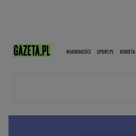
Poczta - Logowanie
Pobierz 
WIADOMOŚCI
SPORT.PL
KOBIETA
DZIECKO
KOBIETA
KULTURA
NEX
WIADOMOŚCI
SPORT
G.PL
Skoki narciarskie
Haps.pl
Ekstraklasa
Wiadomości ze świata
Bundesliga
Sport wiadomości
Liga Mistrzów
Horoskop
Liga Europy
Papież Franiszek
Koszykówka