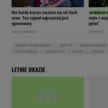
Nie każdy kryzys zaczyna się od złych
ocen. Ten sygnał najczęściej jest
stało z mo
ignorowany
pytać"
MATERIAŁ PROMOCYJNY
SUBSKRYPCJA
PROBLEMY POLSKICH SIATKARZY
ZNAK Z '30'
WISŁAWA SZYMBORSKA
FRYZURA KUKIEŁKA
ELEGANCKIE BUTY
BALERINY
ESPADRYLE
LETNIE OKAZJE