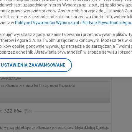
nych jest uzasadniony interes Wyborcza sp. z o.o., jej spółki powiąza
masz prawo wyrazić sprzeciw. Aby to zrobić przejdź do „Ustawień Z
ć o odejściu prof. dr hab. Jana Pacławskiego profesora zwyczajnego nauk
istratorem – w zależności od zakresu sprzeciwu i podmiotu, wobec któ
chanowskiego w Kielcach, wybitnego historyka...
dziesz w
Polityce Prywatności Wyborcza.pl
i
Polityce Prywatności Agor
POLSKA
ceptuję" wyrażasz zgodę na zainstalowanie i przechowywanie plików t
na Smolarka wyrazy współczucia Rodzinie składają Hanna i Paweł Posadzy
Partnerów i Agora S.A. na Twoim urządzeniu końcowym. Możesz też w ka
 plików cookie, ponownie wywołując narzędzie do zarządzania Twoimi 
poprzez odnośnik „Ustawienia prywatności” w stopce serwisu i przec
RSZAWA
ane”. Zmiana ustawień plików cookie możliwa jest także za pomocą u
 31 lipca 2026 roku, w wieku 82 lat, zmarł Prof. Marek Pliszkiewicz Wybitny
e prawa pracy, prawa europejskiego...
USTAWIENIA ZAAWANSOWANE
nerzy i Agora S.A. możemy przetwarzać dane osobowe w następującyc
okalizacyjnych. Aktywne skanowanie charakterystyki urządzenia do ce
26WARSZAWA
cji na urządzeniu lub dostęp do nich. Spersonalizowane reklamy i tre
spółczucia po śmierci Jej Siostry, mojej Przyjaciółki
w i ulepszanie usług.
Lista Zaufanych Partnerów
w: 322 864
iej wyrazy głębokiego współczucia z powodu śmierci Męża składają Dyrekcja,