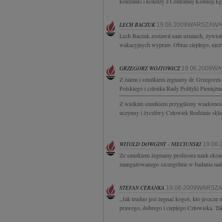
koleżanki i koledzy z Centralnej Komisji E
LECH BACZUK
19.06.2009WARSZAWA
Lech Baczuk zostawił nam uśmiech, żywioł
wakacyjnych wypraw. Obraz ciepłego, niezw
GRZEGORZ WÓJTOWICZ
19.06.2009W
Z żalem i smutkiem żegnamy dr. Grzegorz
Polskiego i członka Rady Polityki Pieniężn
Z wielkim smutkiem przyjęliśmy wiadomość
uczynny i życzliwy Człowiek Rodzinie skła
WITOLD DOWGINT - NIECIUNSKI
19.06
Ze smutkiem żegnamy profesora nauk ekono
zaangażowanego szczególnie w badania nad 
STEFAN CERANKA
19.06.2009WARSZ
,,Jak trudno jest żegnać kogoś, kto jeszcz
prawego, dobrego i ciepłego Człowieka. Tak