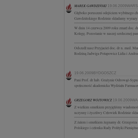
MAREK GAWDZIŃSKI
19.06.2009WAR
Głęboko poruszeni odejściem wybitnego chi
Gawdzińskiego Rodzinie składamy wyrazy n
W dniu 14 czerwca 2009 roku zmarł doc. 
Kolegę. Pozostanie w naszej serdecznej pamię
Odszedł nasz Przyjaciel doc. dr n. med. M
Rodziną Jadwiga Potapowicz Lidia i Andrz
19.06.2009BYDGOSZCZ
Pani Prof. dr hab. Grażynie Odrowąż-Sypn
społeczność akademicka Wydziału Farmace
GRZEGORZ WÓJTOWICZ
19.06.2009W
Z wielkim smutkiem przyjęliśmy wiadomość
uczynny i życzliwy Człowiek Rodzinie skła
Z żalem i smutkiem żegnamy dr. Grzegorz
Polskiego i członka Rady Polityki Pieniężn