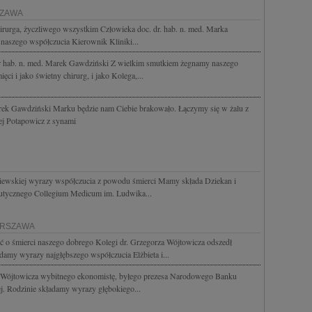
SZAWA
rurga, życzliwego wszystkim Człowieka doc. dr. hab. n. med. Marka
aszego współczucia Kierownik Kliniki...
dr hab. n. med. Marek Gawdziński Z wielkim smutkiem żegnamy naszego
ci i jako świetny chirurg, i jako Kolega,...
arek Gawdziński Marku będzie nam Ciebie brakowało. Łączymy się w żalu z
ej Potapowicz z synami
iewskiej wyrazy współczucia z powodu śmierci Mamy składa Dziekan i
utycznego Collegium Medicum im. Ludwika...
ARSZAWA
 o śmierci naszego dobrego Kolegi dr. Grzegorza Wójtowicza odszedł
damy wyrazy najgłębszego współczucia Elżbieta i...
a Wójtowicza wybitnego ekonomistę, byłego prezesa Narodowego Banku
ej. Rodzinie składamy wyrazy głębokiego...