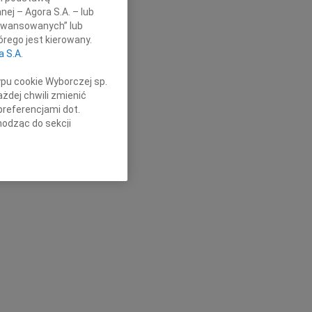
nej – Agora S.A. – lub
aawansowanych” lub
rego jest kierowany.
a S.A.
ypu cookie Wyborczej sp.
żdej chwili zmienić
preferencjami dot.
hodząc do sekcji
stawień przeglądarki.
h celach:
Użycie
lów identyfikacji.
ści, pomiar reklam i