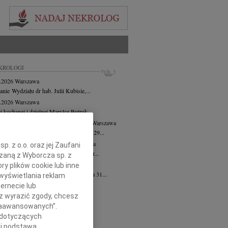
KROLOGI
8.2026
Warszawa
anie Wydziału dr hab. Julii Kubisie,...
8.2026
Warszawa
j kochanej i dzielnej Marylce Butruk...
 Tadeusz Duniec
wiek: 79
07.08.2026
Warszawa
lkim żalem przyjęliśmy wiadomość, że 29...
rzata Kościelska
07.08.2026
Warszawa
. z o.o. oraz jej Zaufani
u 3 sierpnia 2026 roku zmarła Profesor...
ązaną z Wyborcza sp. z
 Pliszkiewicz
07.08.2026
cała Polska
ry plików cookie lub inne
bokim smutkiem zawiadamiamy, że dnia 31...
wyświetlania reklam
ernecie lub
cej
sz wyrazić zgody, chcesz
 Zaawansowanych”.
 dotyczących
li podstawą