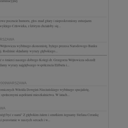
gzaminacyjnej
owe poczucie humoru, głos znad gitary i nieposkromiony entuzjazm
ykłego Człowieka, z którym chciałoby się...
ARSZAWA
a Wójtowicza wybitnego ekonomistę, byłego prezesa Narodowego Banku
ej. Rodzinie składamy wyrazy głębokiego...
 o śmierci naszego dobrego Kolegi dr. Grzegorza Wójtowicza odszedł
damy wyrazy najgłębszego współczucia Elżbieta i...
.2009WARSZAWA
micznych Witolda Dowgint-Nieciuńskiego wybitnego specjalistę,
społecznymi aspektami mieszkalnictwa. W latach...
AWA
e mógł być z nami" Z głębokim żalem i smutkiem żegnamy Stefana Cerankę
i pozostanie w naszych sercach i w...