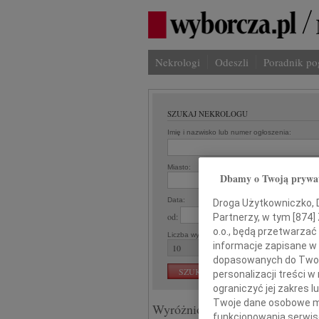
Nekrologi
Odeszli
Poradnik p
SZUKAJ NEKROLOGU
Imię i nazwisko lub numer ogłoszenia:
Miasto:
Re
Dbamy o Twoją prywa
Data:
Droga Użytkowniczko, Dr
od:
Partnerzy, w tym [
874
]
o.o., będą przetwarzać 
Liczba wyników na stronie:
informacje zapisane w
dopasowanych do Twoich
personalizacji treści 
ograniczyć jej zakres
Twoje dane osobowe mo
Wyróżnione ogłoszenia:
funkcjonowania serwisó