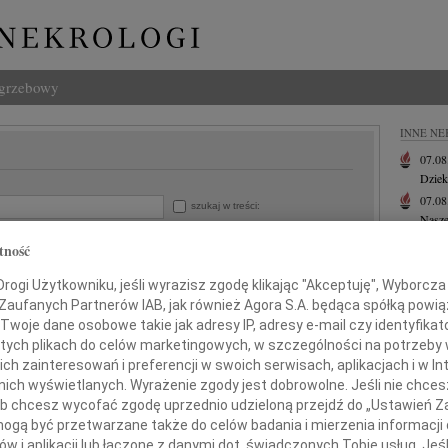
ogrzebowy
INNE NE
07.0
Dziek
07.0
szukaj w treści:
Nasze
gion:
Jacek
tność
Z wie
Małgo
ogi Użytkowniku, jeśli wyrazisz zgodę klikając "Akceptuję", Wyborcza sp
W dni
do:
 Zaufanych Partnerów IAB, jak również Agora S.A. będąca spółką powi
Marek
Twoje dane osobowe takie jak adresy IP, adresy e-mail czy identyfikato
Z głę
 tych plikach do celów marketingowych, w szczególności na potrzeby 
 zainteresowań i preferencji w swoich serwisach, aplikacjach i w Int
+ wię
w nich wyświetlanych. Wyrażenie zgody jest dobrowolne. Jeśli nie chce
 lub chcesz wycofać zgodę uprzednio udzieloną przejdź do „Ustawień
gą być przetwarzane także do celów badania i mierzenia informacji
w i aplikacji lub łączone z danymi dot. świadczonych Tobie usług. Jeś