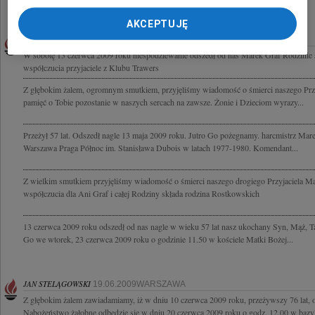
AKCEPTUJĘ
MAREK GRAF
19.06.2009WARSZAWA
W sobotę 13 czerwca 2009 roku niespodziewanie odszedł od nas Marek Graf Rodzinie
współczucia przyjaciele z Klubu Trawers
Z głębokim żalem, ogromnym smutkiem, przyjęliśmy wiadomość o śmierci naszego Prz
pamięć o Tobie pozostanie w naszych sercach na zawsze. Żonie i Dzieciom wyrazy...
Przeżył 57 lat. Odszedł nagle 13 maja 2009 roku. Jutro Go pożegnamy. harcmistrz M
Warszawa Praga Północ im. Stanisława Dubois w latach 1977-1980. Komendant...
Z wielkim smutkiem przyjęliśmy wiadomość o śmierci naszego drogiego Przyjaciela M
współczucia dla Ani Graf i całej Rodziny składa rodzina Rostkowskich
13 czerwca 2009 roku odszedł od nas nagle w wieku 57 lat nasz ukochany Syn, Mąż, 
Go we wtorek, 23 czerwca 2009 roku o godzinie 11.50 w kościele Matki Bożej...
JAN STELĄGOWSKI
19.06.2009WARSZAWA
Z głębokim żalem zawiadamiamy, iż w dniu 10 czerwca 2009 roku, przeżywszy 76 lat, 
Nabożeństwo żałobne odbędzie się w dniu 20 czerwca 2009 roku o godz. 12.00 w bazyli