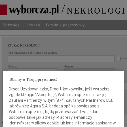
Nekrologi
Odeszli
Poradnik pogrzebowy
SZUKAJ NEKROLOGU
Imię i nazwisko lub numer ogłoszenia:
szu
Miasto:
Region:
Dbamy o Twoją prywatność
Data:
od:
do:
Droga Użytkowniczko, Drogi Użytkowniku, jeśli wyrazisz
Liczba wyników na stronie:
zgodę klikając "Akceptuję", Wyborcza sp. z o.o. oraz jej
Zaufani Partnerzy, w tym [
874
] Zaufanych Partnerów IAB,
jak również Agora S.A. będąca spółką powiązaną z
Wyborcza sp. z o.o., będą przetwarzać Twoje dane
osobowe takie jak adresy IP, adresy e-mail czy
Wyróżnione ogłoszenia:
identyfikatory plików cookie lub inne informacje zapisane w