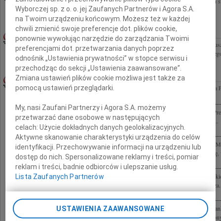
Drogiemu Koledze Stanisławowi Płatkowi wyrazy głębokiego współczucia z powodu śmi
Wyborczej sp. z o. o. jej Zaufanych Partnerów i Agora S.A.
koledzy ze Statoil
na Twoim urządzeniu końcowym. Możesz też w każdej
chwili zmienić swoje preferencje dot. plików cookie,
EDWARD OWORUSZKA
19.06.2009LUBLIN
ponownie wywołując narzędzie do zarządzania Twoimi
Z głębokim żalem i smutkiem przyjęliśmy wiadomość o śmierci Pana Edwarda Oworus
preferencjami dot. przetwarzania danych poprzez
Administracyjnego w stanie spoczynku Rodzinie i Bliskim Zmarłego wyrazy głębokiego
odnośnik „Ustawienia prywatności” w stopce serwisu i
przechodząc do sekcji „Ustawienia zaawansowane”.
MACIEJ FRANKIEWICZ
19.06.2009POZNAŃ
Zmiana ustawień plików cookie możliwa jest także za
pomocą ustawień przeglądarki.
Zarząd i pracownicy Międzynarodowych Targów Poznańskich żegnają dzisiaj Macieja F
Miasta Poznania Przyjaciela targów, dobrego Człowieka Rodzinie i Najbliższym...
My, nasi Zaufani Partnerzy i Agora S.A. możemy
Z głębokim żalem przyjęliśmy wiadomość o śmierci Macieja Frankiewicza Zastępcy Pr
przetwarzać dane osobowe w następujących
Pozostanie w naszej pamięci jako wybitny fachowiec, który dzielił się swoją wiedzą i...
celach:
Użycie dokładnych danych geolokalizacyjnych.
Aktywne skanowanie charakterystyki urządzenia do celów
A ponad wszystko jest pamięć... Z głębokim żalem przyjęliśmy wiadomość o śmierci M
identyfikacji. Przechowywanie informacji na urządzeniu lub
Wiceprezydenta Miasta Poznania Żegnamy wspaniałego człowieka, życzliwego kolegę, 
dostęp do nich. Spersonalizowane reklamy i treści, pomiar
reklam i treści, badnie odbiorców i ulepszanie usług.
Z wielkim smutkiem przyjęliśmy wiadomość o śmierci Pana Prezydenta Macieja Frank
Lista Zaufanych Partnerów
współczucia Rodzinie Zmarłego składa Dyrekcja i Zespół Teatru Nowego im. Tadeusza..
Z wielkim smutkiem oraz zaskoczeniem przyjęliśmy wiadomość o śmierci Macieja Fran
USTAWIENIA ZAAWANSOWANE
Miasta Poznania. Wielkiego propagatora sportu, człowieka kultury, wielkopolskiej ikony