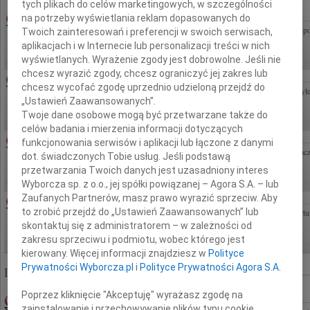
tych plikach do celów marketingowych, w szczególności
03.08.2026LUBLIN
na potrzeby wyświetlania reklam dopasowanych do
Panu dr hab. n. med. Grzegorzowi Staśkiewiczowi wyrazy głębokiego współczucia z 
Twoich zainteresowań i preferencji w swoich serwisach,
pracownicy Zakładu Anatomii Prawidłowej, Klinicznej i Obrazowej Uniwersytetu...
aplikacjach i w Internecie lub personalizacji treści w nich
wyświetlanych. Wyrażenie zgody jest dobrowolne. Jeśli nie
chcesz wyrazić zgody, chcesz ograniczyć jej zakres lub
JAN PIĘTOWSKI
03.08.2026CAŁA POLSKA
chcesz wycofać zgodę uprzednio udzieloną przejdź do
Z głębokim żalem i smutkiem przyjęliśmy wiadomość o śmierci Jana Piętowskiego By
„Ustawień Zaawansowanych”.
Zakładów Lotniczych Nr 1 S.A. Z wielkim szacunkiem żegnamy Człowieka,...
Twoje dane osobowe mogą być przetwarzane także do
celów badania i mierzenia informacji dotyczących
HENRYK PAPLACZYK
06.08.2026POZNAŃ
funkcjonowania serwisów i aplikacji lub łączone z danymi
Z głębokim smutkiem i poruszeniem przyjęliśmy wiadomość o śmierci Henryka Papla
dot. świadczonych Tobie usług. Jeśli podstawą
serdeczny i życzliwy, którego mieliśmy szczęście znać przez wiele lat....
przetwarzania Twoich danych jest uzasadniony interes
Wyborcza sp. z o.o., jej spółki powiązanej – Agora S.A. – lub
JÓZEFA MARCINIAK
Zaufanych Partnerów, masz prawo wyrazić sprzeciw. Aby
05.08.2026WARSZAWA
to zrobić przejdź do „Ustawień Zaawansowanych” lub
Z wielkim smutkiem przyjęliśmy wiadomość o śmierci Józefy Marciniak OP Panu Artu
Najbliższym składamy wyrazy najgłębszego współczucia i szczerego żalu....
skontaktuj się z administratorem – w zależności od
zakresu sprzeciwu i podmiotu, wobec którego jest
kierowany. Więcej informacji znajdziesz w
Polityce
Prywatności Wyborcza.pl
i
Polityce Prywatności Agora S.A.
Liczba znalezionych nekrologów: 322 864
Poprzez kliknięcie "Akceptuję" wyrażasz zgodę na
19.06.2009WARSZAWA
zainstalowanie i przechowywanie plików typu cookie