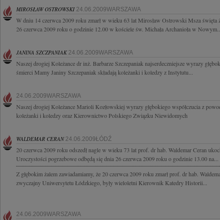
MIROSŁAW OSTROWSKI
24.06.2009WARSZAWA
W dniu 14 czerwca 2009 roku zmarł w wieku 63 lat Mirosław Ostrowski Msza święta ż
26 czerwca 2009 roku o godzinie 12.00 w kościele św. Michała Archanioła w Nowym..
JANINA SZCZPANIAK
24.06.2009WARSZAWA
Naszej drogiej Koleżance dr inż. Barbarze Szczepaniak najserdeczniejsze wyrazy głęb
śmierci Mamy Janiny Szczepaniak składają koleżanki i koledzy z Instytutu...
24.06.2009WARSZAWA
Naszej drogiej Koleżance Marioli Kozłowskiej wyrazy głębokiego współczucia z powo
koleżanki i koledzy oraz Kierownictwo Polskiego Związku Niewidomych
WALDEMAR CERAN
24.06.2009ŁÓDŹ
20 czerwca 2009 roku odszedł nagle w wieku 73 lat prof. dr hab. Waldemar Ceran ukoc
Uroczystości pogrzebowe odbędą się dnia 26 czerwca 2009 roku o godzinie 13.00 na...
Z głębokim żalem zawiadamiamy, że 20 czerwca 2009 roku zmarł prof. dr hab. Waldem
zwyczajny Uniwersytetu Łódzkiego, były wieloletni Kierownik Katedry Historii...
24.06.2009WARSZAWA