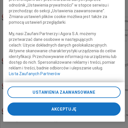
niekończącej się rozpaczy zawiadamiamy, iż dnia 22 czerwca 2009 roku odszedł na...
odnośnik „Ustawienia prywatności” w stopce serwisu i
przechodząc do sekcji „Ustawienia zaawansowane”.
WALDEMAR CERAN
24.06.2009ŁÓDŹ
Zmiana ustawień plików cookie możliwa jest także za
Z głębokim żalem zawiadamiamy, że 20 czerwca 2009 roku zmarł prof. dr hab. Waldem
pomocą ustawień przeglądarki.
zwyczajny Uniwersytetu Łódzkiego, były wieloletni Kierownik Katedry Historii...
My, nasi Zaufani Partnerzy i Agora S.A. możemy
20 czerwca 2009 roku odszedł nagle w wieku 73 lat prof. dr hab. Waldemar Ceran ukoc
przetwarzać dane osobowe w następujących
Uroczystości pogrzebowe odbędą się dnia 26 czerwca 2009 roku o godzinie 13.00 na...
celach:
Użycie dokładnych danych geolokalizacyjnych.
Aktywne skanowanie charakterystyki urządzenia do celów
identyfikacji. Przechowywanie informacji na urządzeniu lub
WIOLA SAJNOG - GADZIŃSKA
24.06.2009WARSZAWA
dostęp do nich. Spersonalizowane reklamy i treści, pomiar
21 czerwca odeszła od nas Wiola Sajnog-Gadzińska Wiolu, brakuje słów, którymi mogl
reklam i treści, badnie odbiorców i ulepszanie usług.
naszej pamięci jesteś piękna, uśmiechnięta, zarażasz energią. Masz...
Lista Zaufanych Partnerów
ZENON DĘBICKI
24.06.2009OPOLE
Z ogromnym smutkiem przyjęliśmy wiadomość o śmierci Zenona Dębickiego zasłużoneg
USTAWIENIA ZAAWANSOWANE
byłego Prezesa Zarządu Izby Rzemieślniczej w Opolu, Kawalera Szabli im. Jana...
24.06.2009WARSZAWA
AKCEPTUJĘ
Pani Lucynie Kaftal wyrazy głębokiego współczucia z powodu śmierci Męża składają w
Tarczyńska 22 wraz z administracją