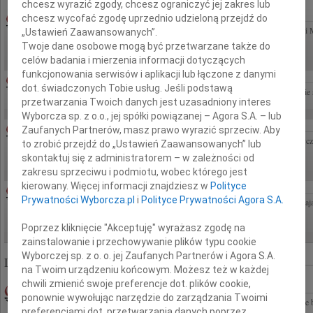
chcesz wyrazić zgody, chcesz ograniczyć jej zakres lub
07.08.2026WARSZAWA
chcesz wycofać zgodę uprzednio udzieloną przejdź do
Panu Krzysztofowi Detynieckiemu wyrazy głębokiego współczucia z powodu śmierci 
„Ustawień Zaawansowanych”.
Pracownicy Wydawnictwa "Nasza Księgarnia"
Twoje dane osobowe mogą być przetwarzane także do
celów badania i mierzenia informacji dotyczących
funkcjonowania serwisów i aplikacji lub łączone z danymi
ZENON SMOLAREK
07.08.2026CAŁA POLSKA
dot. świadczonych Tobie usług. Jeśli podstawą
Z powodu śmierci Pana nadinspektora Zenona Smolarka wyrazy współczucia Rodzinie 
przetwarzania Twoich danych jest uzasadniony interes
Wyborcza sp. z o.o., jej spółki powiązanej – Agora S.A. – lub
ANDRZEJ MOROZOWSKI
07.08.2026WARSZAWA
Zaufanych Partnerów, masz prawo wyrazić sprzeciw. Aby
Umarł Andrzej Morozowski wybitny dziennikarz i prawy obywatel Polski demokratyczn
to zrobić przejdź do „Ustawień Zaawansowanych” lub
składam serdeczne wyrazy współczucia Adam Michnik
skontaktuj się z administratorem – w zależności od
zakresu sprzeciwu i podmiotu, wobec którego jest
kierowany. Więcej informacji znajdziesz w
Polityce
05.08.2026WARSZAWA
Prywatności Wyborcza.pl
i
Polityce Prywatności Agora S.A.
Panu Robertowi Lupie wyrazy szczerego współczucia z powodu śmierci Mamy składają 
Sędziowie i Pracownicy Wojewódzkiego Sądu Administracyjnego w Warszawie
Poprzez kliknięcie "Akceptuję" wyrażasz zgodę na
zainstalowanie i przechowywanie plików typu cookie
Wyborczej sp. z o. o. jej Zaufanych Partnerów i Agora S.A.
Liczba znalezionych nekrologów: 322 864
na Twoim urządzeniu końcowym. Możesz też w każdej
chwili zmienić swoje preferencje dot. plików cookie,
ROMAN MATYSIAK
24.06.2009POZNAŃ
ponownie wywołując narzędzie do zarządzania Twoimi
Gdyby miłość mogła uzdrawiać a łzy wskrzeszać byłbyś z nami tak bardzo nam Ciebie b
preferencjami dot. przetwarzania danych poprzez