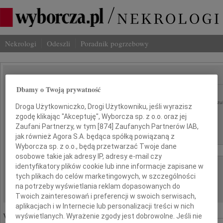
Nekrologi
Odeszli
Poradnik pogrzebowy
SZUKAJ NEKROLOGU
Dbamy o Twoją prywatność
Imię i nazwisko lub numer ogłoszenia:
szu
Droga Użytkowniczko, Drogi Użytkowniku, jeśli wyrazisz
zgodę klikając "Akceptuję", Wyborcza sp. z o.o. oraz jej
Miasto:
Region:
Zaufani Partnerzy, w tym [
874
] Zaufanych Partnerów IAB,
jak również Agora S.A. będąca spółką powiązaną z
Data:
Wyborcza sp. z o.o., będą przetwarzać Twoje dane
od:
do:
osobowe takie jak adresy IP, adresy e-mail czy
Liczba wyników na stronie:
identyfikatory plików cookie lub inne informacje zapisane w
tych plikach do celów marketingowych, w szczególności
na potrzeby wyświetlania reklam dopasowanych do
Twoich zainteresowań i preferencji w swoich serwisach,
aplikacjach i w Internecie lub personalizacji treści w nich
Wyróżnione ogłoszenia:
wyświetlanych. Wyrażenie zgody jest dobrowolne. Jeśli nie