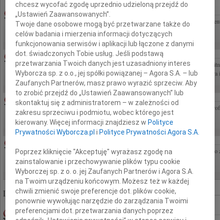
chcesz wycofać zgodę uprzednio udzieloną przejdź do
EUGENIUSZ BUTRUK
07.08.2026WARSZAWA
„Ustawień Zaawansowanych”.
Z ogromnym smutkiem żegnamy prof. dr. hab. Eugeniusza Butruka wybitnego gastroent
Twoje dane osobowe mogą być przetwarzane także do
wielu pokoleń lekarzy. Rodzinie i Najbliższym śp. Profesora wyrazy szczerego...
celów badania i mierzenia informacji dotyczących
funkcjonowania serwisów i aplikacji lub łączone z danymi
dot. świadczonych Tobie usług. Jeśli podstawą
EUGENIUSZ BUTRUK
07.08.2026CAŁA POLSKA
przetwarzania Twoich danych jest uzasadniony interes
Z głębokim żalem żegnamy Pana Profesora dr. hab. n. med. Eugeniusza Butruka Wybi
Wyborcza sp. z o.o., jej spółki powiązanej – Agora S.A. – lub
Lekarza Wieloletniego konsultanta krajowego w dziedzinie gastroenterologii Wizjonera i
Zaufanych Partnerów, masz prawo wyrazić sprzeciw. Aby
to zrobić przejdź do „Ustawień Zaawansowanych” lub
EUGENIUSZ BUTRUK
07.08.2026CAŁA POLSKA
skontaktuj się z administratorem – w zależności od
Żegnamy z poczuciem nieodżałowanej straty Mistrza i Wizjonera Gastroenterologii Pro
zakresu sprzeciwu i podmiotu, wobec którego jest
Profesora nikt nie zastąpi Z żalem wychowankowie Jarosław i Anna Regułowie
kierowany. Więcej informacji znajdziesz w
Polityce
Prywatności Wyborcza.pl
i
Polityce Prywatności Agora S.A.
07.08.2026WARSZAWA
Serdeczne wyrazy współczucia dla naszego Szefa Profesora Dariusza Koziorowskiego z
Poprzez kliknięcie "Akceptuję" wyrażasz zgodę na
z Kliniki Neurologii
zainstalowanie i przechowywanie plików typu cookie
Wyborczej sp. z o. o. jej Zaufanych Partnerów i Agora S.A.
na Twoim urządzeniu końcowym. Możesz też w każdej
chwili zmienić swoje preferencje dot. plików cookie,
Liczba znalezionych nekrologów: 322 885
ponownie wywołując narzędzie do zarządzania Twoimi
ROMAN LAWRENCE
preferencjami dot. przetwarzania danych poprzez
26.06.2009WARSZAWA