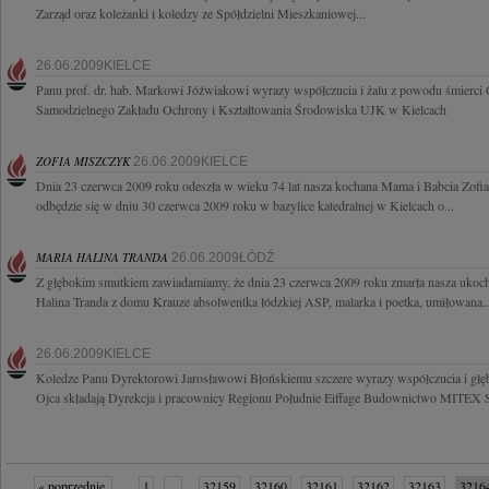
Zarząd oraz koleżanki i koledzy ze Spółdzielni Mieszkaniowej...
26.06.2009KIELCE
Panu prof. dr. hab. Markowi Jóźwiakowi wyrazy współczucia i żalu z powodu śmierci 
Samodzielnego Zakładu Ochrony i Kształtowania Środowiska UJK w Kielcach
ZOFIA MISZCZYK
26.06.2009KIELCE
Dnia 23 czerwca 2009 roku odeszła w wieku 74 lat nasza kochana Mama i Babcia Zof
odbędzie się w dniu 30 czerwca 2009 roku w bazylice katedralnej w Kielcach o...
MARIA HALINA TRANDA
26.06.2009ŁÓDŹ
Z głębokim smutkiem zawiadamiamy, że dnia 23 czerwca 2009 roku zmarła nasza ukoc
Halina Tranda z domu Krauze absolwentka łódzkiej ASP, malarka i poetka, umiłowana..
26.06.2009KIELCE
Koledze Panu Dyrektorowi Jarosławowi Błońskiemu szczere wyrazy współczucia i głę
Ojca składają Dyrekcja i pracownicy Regionu Południe Eiffage Budownictwo MITEX
« poprzednie
1
...
32159
32160
32161
32162
32163
3216