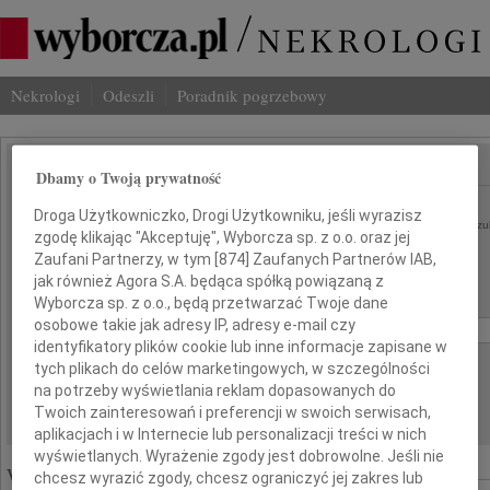
Nekrologi
Odeszli
Poradnik pogrzebowy
Dbamy o Twoją prywatność
SZUKAJ NEKROLOGU
Imię i nazwisko lub numer ogłoszenia:
Droga Użytkowniczko, Drogi Użytkowniku, jeśli wyrazisz
szu
zgodę klikając "Akceptuję", Wyborcza sp. z o.o. oraz jej
Zaufani Partnerzy, w tym [
874
] Zaufanych Partnerów IAB,
Miasto:
Region:
jak również Agora S.A. będąca spółką powiązaną z
Wyborcza sp. z o.o., będą przetwarzać Twoje dane
Data:
osobowe takie jak adresy IP, adresy e-mail czy
od:
do:
identyfikatory plików cookie lub inne informacje zapisane w
Liczba wyników na stronie:
tych plikach do celów marketingowych, w szczególności
na potrzeby wyświetlania reklam dopasowanych do
Twoich zainteresowań i preferencji w swoich serwisach,
aplikacjach i w Internecie lub personalizacji treści w nich
wyświetlanych. Wyrażenie zgody jest dobrowolne. Jeśli nie
Wyróżnione ogłoszenia:
chcesz wyrazić zgody, chcesz ograniczyć jej zakres lub